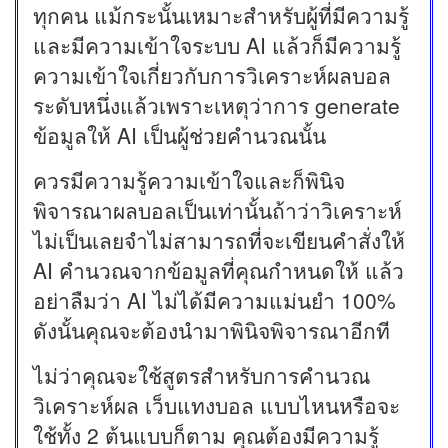
ทุกคน แม้กระนั้นเหมาะสำหรับผู้ที่มีความรู้
และมีความเข้าใจระบบ AI แล้วก็มีความรู้
ความเข้าใจเกี่ยวกับการวิเคราะห์ผลบอล
ระดับหนึ่งแล้วเพราะเหตุว่าการ generate
ข้อมูลให้ AI เป็นผู้ช่วยคำนวณนั้น
ควรมีความรู้ความเข้าใจและก็พินิจ
พิจารณาผลบอลเป็นเท่านั้นถ้าว่าวิเคราะห์
ไม่เป็นเลยจำไม่สามารถที่จะเขียนคำสั่งให้
AI คำนวณจากข้อมูลที่คุณกำหนดให้ แล้ว
อย่าลืมว่า AI ไม่ได้มีความแม่นยำ 100%
ดังนั้นคุณจะต้องนำมาพินิจพิจารณาอีกที
ไม่ว่าคุณจะใช้สูตรสำหรับการคำนวณ
วิเคราะห์ผล เว็บแทงบอล แบบไหนหรือจะ
ใช้ทั้ง 2 ต้นแบบก็ตาม คุณต้องมีความรู้