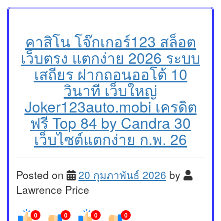
คาสิโน โจ๊กเกอร์123 สล็อต
เว็บตรง แตกง่าย 2026 ระบบ
เสถียร ฝากถอนออโต้ 10
วินาที เว็บใหญ่
Joker123auto.mobi เครดิต
ฟรี Top 84 by Candra 30
เว็บไซต์แตกง่าย ก.พ. 26
Posted on
20 กุมภาพันธ์ 2026
by
Lawrence Price
0
0
0
0