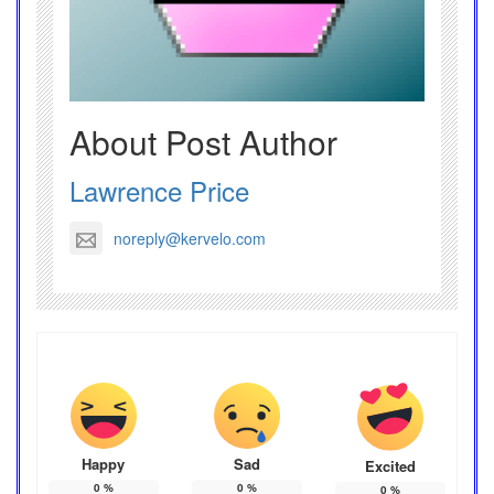
About Post Author
Lawrence Price
noreply@kervelo.com
Happy
Sad
Excited
0
%
0
%
0
%