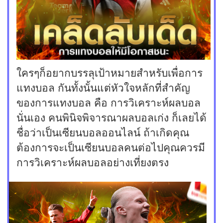
ใครๆก็อยากบรรลุเป้าหมายสำหรับเพื่อการ
แทงบอล กันทั้งนั้นแต่หัวใจหลักที่สำคัญ
ของการแทงบอล คือ การวิเคราะห์ผลบอล
นั่นเอง คนพินิจพิจารณาผลบอลเก่ง ก็เลยได้
ชื่อว่าเป็นเซียนบอลออนไลน์ ถ้าเกิดคุณ
ต้องการจะเป็นเซียนบอลคนต่อไปคุณควรมี
การวิเคราะห์ผลบอลอย่างเที่ยงตรง