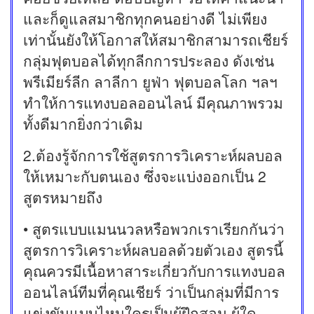
และก็ดูแลสมาชิกทุกคนอย่างดี ไม่เพียง
เท่านั้นยังให้โอกาสให้สมาชิกสามารถเชียร์
กลุ่มฟุตบอลได้ทุกลีกการประลอง ดังเช่น
พรีเมียร์ลีก ลาลีกา ยูฟ่า ฟุตบอลโลก ฯลฯ
ทำให้การแทงบอลออนไลน์ มีคุณภาพรวม
ทั้งดีมากยิ่งกว่าเดิม
2.ต้องรู้จักการใช้สูตรการวิเคราะห์ผลบอล
ให้เหมาะกับตนเอง ซึ่งจะแบ่งออกเป็น 2
สูตรหมายถึง
• สูตรแบบแมนนวลหรือพวกเราเรียกกันว่า
สูตรการวิเคราะห์ผลบอลด้วยตัวเอง สูตรนี้
คุณควรมีเนื้อหาสาระเกี่ยวกับการแทงบอล
ออนไลน์ทีมที่คุณเชียร์ ว่าเป็นกลุ่มที่มีการ
แข่งขันแบบไหนใครเป็นผู้ฝึกสอน ผู้ใด