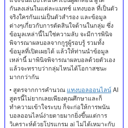
กันลงเล่นในแต่ละแมทช์ แทงบอล ที่เป็นตัว
จริงใครกันแน่เป็นตัวสำรอง และข้อมูล
ต่างๆเกี่ยวกับการตัดสินใจด้านในกลุ่ม ซึ่ง
ข้อมูลเหล่านี้ไม่ใช่ความลับ จะมีการพินิจ
พิจารณาผลบอลจากกูรูผู้รอบรู้ รวมทั้ง
ข้อมูลที่เปิดเผยได้ แล้วให้ท่านนำข้อมูล
เหล่านี้ มาพินิจพิจารณาผลบอลด้วยตัวเอง
แล้วจะทราบว่ากลุ่มไหนได้โอกาสชนะ
มากกว่ากัน
• สูตรจากการคำนวณ
แทงบอลออนไลน์
AI
สูตรนี้ไม่ยากเลยเพียงคุณศึกษาและก็
ทำความเข้าใจระบบ ก็จะก่อให้การพนัน
บอลออนไลน์ง่ายดายมากยิ่งขึ้นแต่การ
วิเคราะห์ด้วยโปรแกรม ai ไม่ได้เหมาะกับ