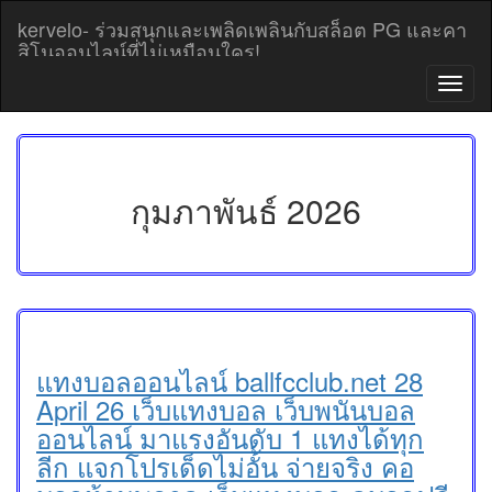
Skip
kervelo- ร่วมสนุกและเพลิดเพลินกับสล็อต PG และคา
to
สิโนออนไลน์ที่ไม่เหมือนใคร!
content
T
o
g
g
l
e
กุมภาพันธ์ 2026
n
a
v
i
g
a
t
i
แทงบอลออนไลน์ ballfcclub.net 28
o
April 26 เว็บแทงบอล เว็บพนันบอล
n
ออนไลน์ มาแรงอันดับ 1 แทงได้ทุก
ลีก แจกโปรเด็ดไม่อั้น จ่ายจริง คอ