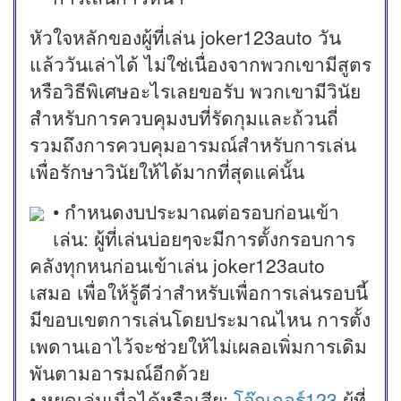
หัวใจหลักของผู้ที่เล่น joker123auto วัน
แล้ววันเล่าได้ ไม่ใช่เนื่องจากพวกเขามีสูตร
หรือวิธีพิเศษอะไรเลยขอรับ พวกเขามีวินัย
สำหรับการควบคุมงบที่รัดกุมและถ้วนถี่
รวมถึงการควบคุมอารมณ์สำหรับการเล่น
เพื่อรักษาวินัยให้ได้มากที่สุดแค่นั้น
• กำหนดงบประมาณต่อรอบก่อนเข้า
เล่น: ผู้ที่เล่นบ่อยๆจะมีการตั้งกรอบการ
คลังทุกหนก่อนเข้าเล่น joker123auto
เสมอ เพื่อให้รู้ดีว่าสำหรับเพื่อการเล่นรอบนี้
มีขอบเขตการเล่นโดยประมาณไหน การตั้ง
เพดานเอาไว้จะช่วยให้ไม่เผลอเพิ่มการเดิม
พันตามอารมณ์อีกด้วย
• หยุดเล่นเมื่อได้หรือเสีย:
โจ๊กเกอร์123
ผู้ที่