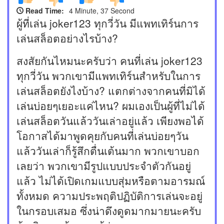
Read Time:
4 Minute, 37 Second
ผู้ที่เล่น joker123 ทุกวี่วัน มีแพทเทิร์นการ
เล่นสล็อตอย่างไรบ้าง?
สงสัยกันไหมนะครับว่า คนที่เล่น joker123
ทุกวี่วัน พวกเขามีแพทเทิร์นสำหรับในการ
เล่นสล็อตยังไงบ้าง? แตกต่างจากคนที่มิได้
เล่นบ่อยๆเยอะแค่ไหน? ผมเองเป็นผู้ที่ไม่ได้
เล่นสล็อตวันแล้ววันเล่าอยู่แล้ว เพียงพอได้
โอกาสได้มาพูดคุยกับคนที่เล่นบ่อยๆวัน
แล้ววันเล่าก็รู้สึกตื่นเต้นมาก พวกเขาบอก
เลยว่า พวกเขามีรูปแบบประจำตัวกันอยู่
แล้ว ไม่ได้เปิดเกมแบบสุ่มหรือตามอารมณ์
ทั้งหมด ความประพฤติปฏิบัติการเล่นจะอยู่
ในกรอบเสมอ ซึ่งน่าดึงดูดมากมายนะครับ