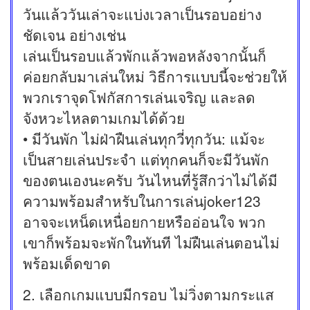
วันแล้ววันเล่าจะแบ่งเวลาเป็นรอบอย่าง
ชัดเจน อย่างเช่น
เล่นเป็นรอบแล้วพักแล้วพอหลังจากนั้นก็
ค่อยกลับมาเล่นใหม่ วิธีการแบบนี้จะช่วยให้
พวกเราจุดโฟกัสการเล่นเจริญ และลด
จังหวะไหลตามเกมได้ด้วย
• มีวันพัก ไม่ฝ่าฝืนเล่นทุกวี่ทุกวัน: แม้จะ
เป็นสายเล่นประจำ แต่ทุกคนก็จะมีวันพัก
ของตนเองนะครับ วันไหนที่รู้สึกว่าไม่ได้มี
ความพร้อมสำหรับในการเล่นjoker123
อาจจะเหน็ดเหนื่อยกายหรืออ่อนใจ พวก
เขาก็พร้อมจะพักในทันที ไม่ฝืนเล่นตอนไม่
พร้อมเด็ดขาด
2. เลือกเกมแบบมีกรอบ ไม่วิ่งตามกระแส