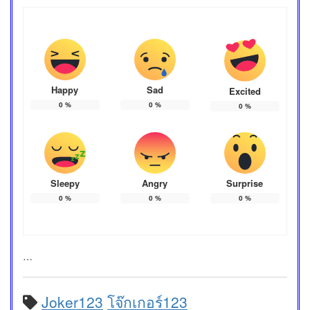
Happy
Sad
Excited
0
%
0
%
0
%
Sleepy
Angry
Surprise
0
%
0
%
0
%
…
Joker123
โจ๊กเกอร์123