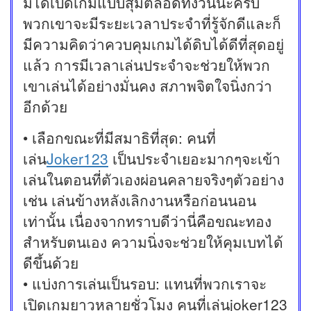
มิได้เปิดเกมแบบสุ่มตลอดทั้งวันนะครับ
พวกเขาจะมีระยะเวลาประจำที่รู้จักดีและก็
มีความคิดว่าควบคุมเกมได้ดิบได้ดีที่สุดอยู่
แล้ว การมีเวลาเล่นประจำจะช่วยให้พวก
เขาเล่นได้อย่างมั่นคง สภาพจิตใจนิ่งกว่า
อีกด้วย
• เลือกขณะที่มีสมาธิที่สุด: คนที่
เล่น
Joker123
เป็นประจำเยอะมากๆจะเข้า
เล่นในตอนที่ตัวเองผ่อนคลายจริงๆตัวอย่าง
เช่น เล่นข้างหลังเลิกงานหรือก่อนนอน
เท่านั้น เนื่องจากทราบดีว่านี่คือขณะทอง
สำหรับตนเอง ความนิ่งจะช่วยให้คุมเบทได้
ดีขึ้นด้วย
• แบ่งการเล่นเป็นรอบ: แทนที่พวกเราจะ
เปิดเกมยาวหลายชั่วโมง คนที่เล่นjoker123