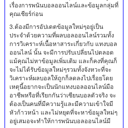
เรื่องการพนันบอลออนไลน์และข้อมูลกลุ่มที่
คุณเชียร์ก่อน
3.ต้องมีการอัปเดตข้อมูลใหม่ๆอยู่เป็น
ประจำด้วยความที่ผลบอลออนไลน์รวมทั้ง
การวิเคราะห์เนื้อหาสาระเกี่ยวกับ แทงบอล
ออนไลน์ นั้น จะมีการปรับเปลี่ยนไปตลอด
แม้คุณไม่หาข้อมูลเพิ่มเติม และก็คงที่คุณก็
จะไม่ได้รับข้อมูลใหม่ๆรวมทั้งจังหวะที่จะ
วิเคราะห์ผลบอลให้ถูกก็ลดลงไปเรื่อยโดย
เหตุนี้อยากจะเป็นนักแทงบอลออนไลน์มือ
อาชีพหรือที่เรียกกันว่าเซียนบอลตัวจริง จะ
ต้องเป็นคนที่มีความรู้และมีความเข้าใจมี
หัวก้าวหน้า และไม่หยุดที่จะหาข้อมูลใหม่ๆ
อยู่เสมอจะทำให้การพนันบอลออนไลน์มี