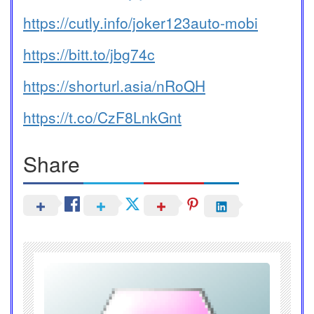
https://cutly.info/joker123auto-mobi
https://bitt.to/jbg74c
https://shorturl.asia/nRoQH
https://t.co/CzF8LnkGnt
Share