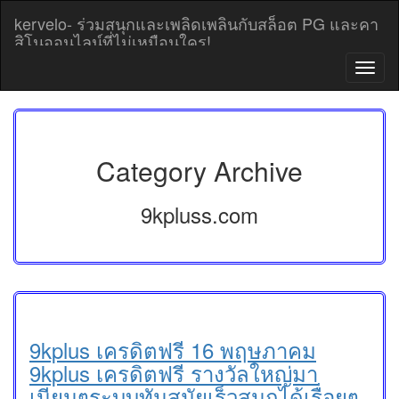
Skip
kervelo- ร่วมสนุกและเพลิดเพลินกับสล็อต PG และคา
to
สิโนออนไลน์ที่ไม่เหมือนใคร!
content
T
o
g
g
l
e
Category Archive
n
a
9kpluss.com
v
i
g
a
t
i
o
n
9kplus เครดิตฟรี 16 พฤษภาคม
9kplus เครดิตฟรี รางวัลใหญ่มา
เนียนๆระบบทันสมัยเร็วสนุกได้เรื่อยๆ