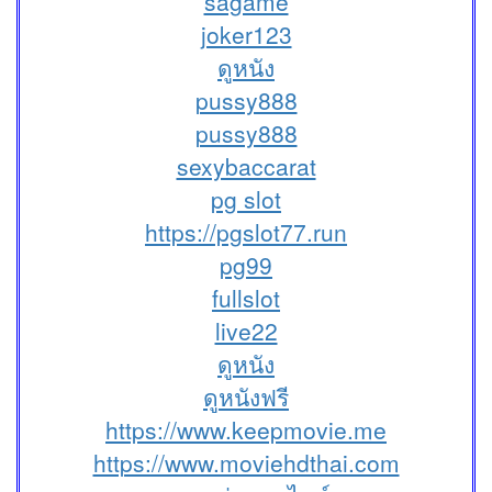
sagame
joker123
ดูหนัง
pussy888
pussy888
sexybaccarat
pg slot
https://pgslot77.run
pg99
fullslot
live22
ดูหนัง
ดูหนังฟรี
https://www.keepmovie.me
https://www.moviehdthai.com