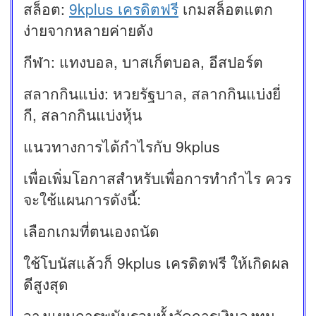
สล็อต:
9kplus เครดิตฟรี
เกมสล็อตแตก
ง่ายจากหลายค่ายดัง
กีฬา: แทงบอล, บาสเก็ตบอล, อีสปอร์ต
สลากกินแบ่ง: หวยรัฐบาล, สลากกินแบ่งยี่
กี, สลากกินแบ่งหุ้น
แนวทางการได้กำไรกับ 9kplus
เพื่อเพิ่มโอกาสสำหรับเพื่อการทำกำไร ควร
จะใช้แผนการดังนี้:
เลือกเกมที่ตนเองถนัด
ใช้โบนัสแล้วก็ 9kplus เครดิตฟรี ให้เกิดผล
ดีสูงสุด
วางแผนการพนันรวมทั้งจัดการเงินลงทุน