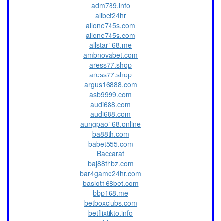
adm789.info
allbet24hr
allone745s.com
allone745s.com
allstar168.me
ambnovabet.com
aress77.shop
aress77.shop
argus16888.com
asb9999.com
audi688.com
audi688.com
aungpao168.online
ba88th.com
babet555.com
Baccarat
baj88thbz.com
bar4game24hr.com
baslot168bet.com
bbp168.me
betboxclubs.com
betflixtikto.info