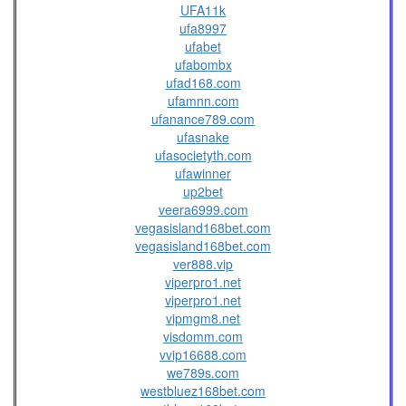
UFA11k
ufa8997
ufabet
ufabombx
ufad168.com
ufamnn.com
ufanance789.com
ufasnake
ufasocietyth.com
ufawinner
up2bet
veera6999.com
vegasisland168bet.com
vegasisland168bet.com
ver888.vip
viperpro1.net
viperpro1.net
vipmgm8.net
visdomm.com
vvip16688.com
we789s.com
westbluez168bet.com