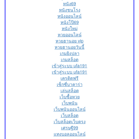
หนัง69
หนังชนโรง
หนังออนไลน์
หนังโป๊69
หนังใหม่
หวยออนไลน์
หวยฮานอย vip
หวยฮานอยวันนี้
เกมยิงปลา
เกมสล็อต
เข้าสู่ระบบ ufa191
เข้าสู่ระบบ ufa191
เครดิตฟรี
เซ็กซี่บาคาร่า
เล่นสล็อต
เว็บซื้อหวย
เว็บพนัน
เว็บพนันออนไลน์
เว็บสล็อต
เว็บสล็อตเว็บตรง
เศรษฐี99
แทงบอลออนไลน์