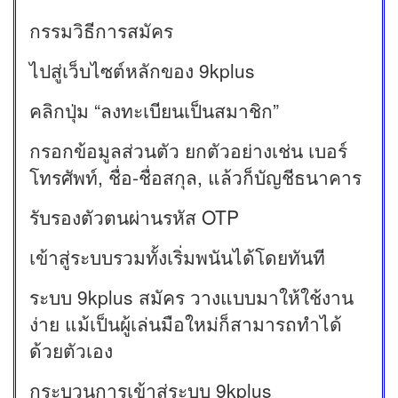
กรรมวิธีการสมัคร
ไปสู่เว็บไซต์หลักของ 9kplus
คลิกปุ่ม “ลงทะเบียนเป็นสมาชิก”
กรอกข้อมูลส่วนตัว ยกตัวอย่างเช่น เบอร์
โทรศัพท์, ชื่อ-ชื่อสกุล, แล้วก็บัญชีธนาคาร
รับรองตัวตนผ่านรหัส OTP
เข้าสู่ระบบรวมทั้งเริ่มพนันได้โดยทันที
ระบบ 9kplus สมัคร วางแบบมาให้ใช้งาน
ง่าย แม้เป็นผู้เล่นมือใหม่ก็สามารถทำได้
ด้วยตัวเอง
กระบวนการเข้าสู่ระบบ 9kplus