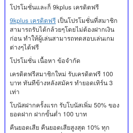
โปรโมชั่นและก็ 9kplus เครดิตฟรี
9kplus เครดิตฟรี
เป็นโปรโมชั่นที่สมาชิก
สามารถรับได้กล้วยๆโดยไม่ต้องฝากเงิน
ก่อน ทำให้ผู้เล่นสามารถทดสอบเล่นเกม
ต่างๆได้ฟรี
โปรโมชั่น เนื้อหา ข้อจำกัด
เครดิตฟรีสมาชิกใหม่ รับเครดิตฟรี 100
บาท ทันทีข้างหลังสมัคร ทำยอดเทิร์น 3
เท่า
โบนัสฝากครั้งแรก รับโบนัสเพิ่ม 50% ของ
ยอดฝาก ฝากขั้นต่ำ 100 บาท
คืนยอดเสีย คืนยอดเสียสูงสุด 10% ทุก