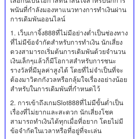
พนันที่กำลังมองหาแนวทางการทำเงินผ่าน
การเดิมพันออนไลน์
1. เว็บเกาจิ้ง888ที่ไม่มีอย่างต่ำเป็นช่องทาง
ที่ไม่มีข้อจำกัดสำหรับการทำเงิน นักเสี่ยง
ดวงสามารถเริ่มต้นการเดิมพันด้วยจำนวน
เงินเล็กๆแล้วก็มีโอกาสสำหรับการชนะ
รางวัลที่มีมูลค่าสูงได้ โดยที่ไม่จำเป็นที่จะ
ต้องมาวิตกกังวลหรือกลุ้มใจเรื่องอย่างน้อย
สำหรับในการเดิมพันที่กำหนดไว้
2. การเข้าถึงเกมSlot888ที่ไม่มีขั้นต่ำเป็น
เรื่องที่ไม่ยากและสะดวก นักเสี่ยงโชค
สามารถทำเงินได้ทุกเมื่อที่อยาก โดยไม่มี
ข้อจำกัดในเวลาหรือที่อยู่ที่จะเล่น