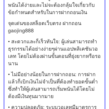
พนันได้ง่ายและไม่จะต้องกลุ้มใจเกี่ยวกับ
ข้อกำหนดสำหรับในการฝากถอนเงิน
จุดเด่นของสล็อตเว็บตรง ฝากถอน
gaojing888
• สะดวกและก็เร็วทันใจ: ผู้เล่นสามารถทำ
ธุรกรรมได้อย่างง่ายๆผ่านแอปพลิเคชันวอ
เลท โดยไม่ต้องผ่านขั้นตอนที่ยุ่งยากหรือรอ
นาน
• ไม่มีอย่างน้อยในการฝากถอน: การฝาก
แล้วก็เบิกเงินไม่จำเป็นที่ต้องทำยอดขั้นต่ำ
ซึ่งทำให้ผู้เล่นสามารถเริ่มพนันได้โดยไม่
ต้องมีเงินทุนมากมาย
• ความปลอดภัย: ระบบวอเลทมีมาตรการ