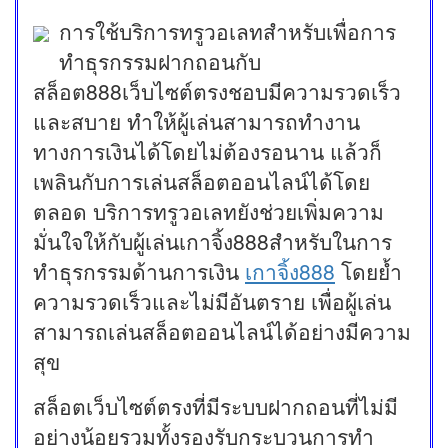
การใช้บริการทรูวอเลทสำหรับเพื่อการ
ทำธุรกรรมฝากถอนกับ
สล็อต888เว็บไซต์ตรงชอบมีความรวดเร็ว
และสบาย ทำให้ผู้เล่นสามารถทำงาน
ทางการเงินได้โดยไม่ต้องรอนาน แล้วก็
เพลินกับการเล่นสล็อตออนไลน์ได้โดย
ตลอด บริการทรูวอเลทยังช่วยเพิ่มความ
มั่นใจให้กับผู้เล่นเกาจิ้ง888สำหรับในการ
ทำธุรกรรมด้านการเงิน
เกาจิ้ง888
โดยย้ำ
ความรวดเร็วและไม่มีอันตราย เพื่อผู้เล่น
สามารถเล่นสล็อตออนไลน์ได้อย่างมีความ
สุข
สล็อตเว็บไซต์ตรงที่มีระบบฝากถอนที่ไม่มี
อย่างน้อยรวมทั้งรองรับกระบวนการทำ