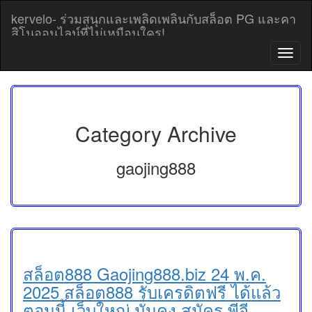
Skip
kervelo- ร่วมสนุกและเพลิดเพลินกับสล็อต PG และคา
to
สิโนออนไลน์ที่ไม่เหมือนใคร!
content
T
o
g
g
l
e
Category Archive
n
a
gaojing888
v
i
g
a
t
i
o
n
สล็อต888 Gaojing888.biz 24 พ.ค.
2025 สล็อต888 รับเครดิตฟรี ได้แล้ว
ตอนนี้ เว็บใหญ่ มั่นคง สมัคร พีจี