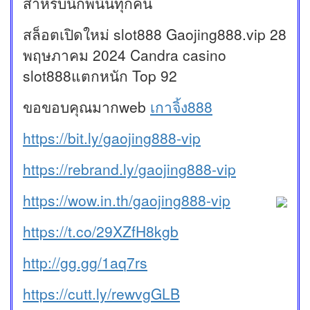
สำหรับนักพนันทุกคน
สล็อตเปิดใหม่ slot888 Gaojing888.vip 28
พฤษภาคม 2024 Candra casino
slot888แตกหนัก Top 92
ขอขอบคุณมากweb
เกาจิ้ง888
https://bit.ly/gaojing888-vip
https://rebrand.ly/gaojing888-vip
https://wow.in.th/gaojing888-vip
https://t.co/29XZfH8kgb
http://gg.gg/1aq7rs
https://cutt.ly/rewvgGLB