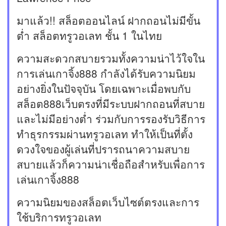
มาแล้ว!! สล็อตออนไลน์ ฝากถอนไม่มีขั้น
ต่ำ สล็อตทรูวอเลท ชั้น 1 ในไทย
ความสะดวกสบายรวมทั้งความน่าไว้ใจใน
การเล่นเกาจิ้ง888 กำลังได้รับความนิยม
อย่างยิ่งในปัจจุบัน โดยเฉพาะเมื่อพบกับ
สล็อต888เว็บตรงที่มีระบบฝากถอนที่สบาย
และไม่มีอย่างต่ำ ร่วมกับการรองรับวิธีการ
ทำธุรกรรมผ่านทรูวอเลท ทำให้เป็นที่ตั้ง
ดวงใจของผู้เล่นที่ปรารถนาความสบาย
สบายแล้วก็ความน่าเชื่อถือสำหรับเพื่อการ
เล่นเกาจิ้ง888
ความนิยมของสล็อตเว็บไซต์ตรงและการ
ใช้บริการทรูวอเลท