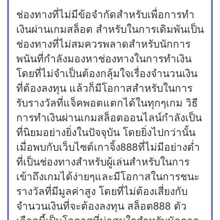
ช่องทางที่ไม่มีข้อจำกัดสำหรับเพื่อการทำ
เงินผ่านเกมสล็อต สำหรับในการเดิมพันเป็น
ช่องทางที่ไม่สมควรพลาดสำหรับนักการ
พนันที่กำลังมองหาช่องทางในการทำเงิน
โดยที่ไม่จำเป็นต้องกลุ้มใจเรื่องจำนวนเงิน
ที่ต้องลงทุน แล้วก็มีโอกาสสำหรับในการ
รับรางวัลที่แจ็คพอตแตกได้ในทุกๆเกม วิธี
การทำเงินผ่านเกมสล็อตออนไลน์กำลังเป็น
ที่นิยมอย่างยิ่งในปัจจุบัน โดยยิ่งไปกว่านั้น
เมื่อพบกับเว็บไซต์เกาจิ้ง888ที่ไม่มีอย่างต่ำ
ที่เป็นช่องทางสำหรับผู้เล่นสำหรับในการ
เข้าถึงเกมได้ง่ายๆและมีโอกาสในการชนะ
รางวัลที่มีมูลค่าสูง โดยที่ไม่ต้องเสี่ยงกับ
จำนวนเงินที่จะต้องลงทุน สล็อต888 ตัว
เลือกนี้เป็นโอกาสที่น่าสนใจสำหรับนักการ