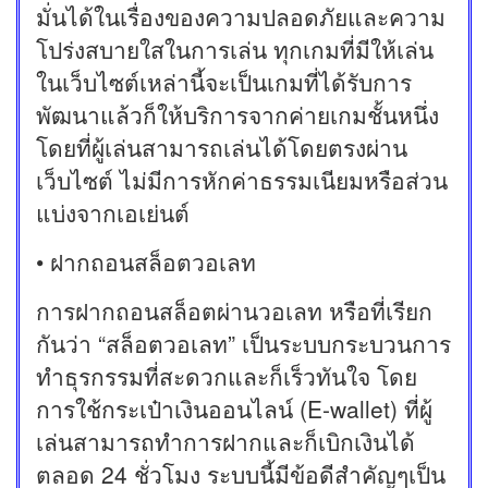
มั่นได้ในเรื่องของความปลอดภัยและความ
โปร่งสบายใสในการเล่น ทุกเกมที่มีให้เล่น
ในเว็บไซต์เหล่านี้จะเป็นเกมที่ได้รับการ
พัฒนาแล้วก็ให้บริการจากค่ายเกมชั้นหนึ่ง
โดยที่ผู้เล่นสามารถเล่นได้โดยตรงผ่าน
เว็บไซต์ ไม่มีการหักค่าธรรมเนียมหรือส่วน
แบ่งจากเอเย่นต์
• ฝากถอนสล็อตวอเลท
การฝากถอนสล็อตผ่านวอเลท หรือที่เรียก
กันว่า “สล็อตวอเลท” เป็นระบบกระบวนการ
ทำธุรกรรมที่สะดวกและก็เร็วทันใจ โดย
การใช้กระเป๋าเงินออนไลน์ (E-wallet) ที่ผู้
เล่นสามารถทำการฝากและก็เบิกเงินได้
ตลอด 24 ชั่วโมง ระบบนี้มีข้อดีสำคัญๆเป็น