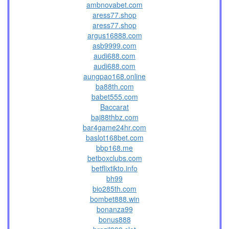
ambnovabet.com
aress77.shop
aress77.shop
argus16888.com
asb9999.com
audi688.com
audi688.com
aungpao168.online
ba88th.com
babet555.com
Baccarat
baj88thbz.com
bar4game24hr.com
baslot168bet.com
bbp168.me
betboxclubs.com
betflixtikto.info
bh99
bio285th.com
bombet888.win
bonanza99
bonus888