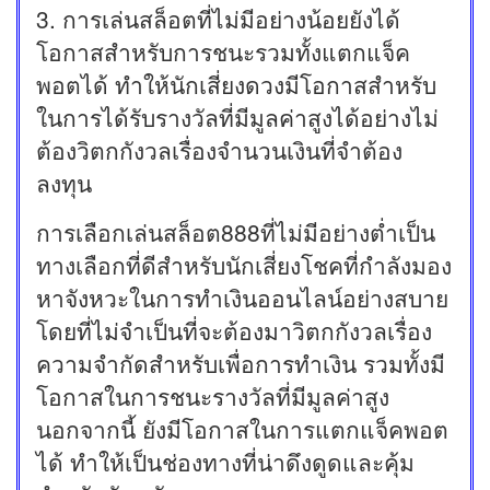
3. การเล่นสล็อตที่ไม่มีอย่างน้อยยังได้
โอกาสสำหรับการชนะรวมทั้งแตกแจ็ค
พอตได้ ทำให้นักเสี่ยงดวงมีโอกาสสำหรับ
ในการได้รับรางวัลที่มีมูลค่าสูงได้อย่างไม่
ต้องวิตกกังวลเรื่องจำนวนเงินที่จำต้อง
ลงทุน
การเลือกเล่นสล็อต888ที่ไม่มีอย่างต่ำเป็น
ทางเลือกที่ดีสำหรับนักเสี่ยงโชคที่กำลังมอง
หาจังหวะในการทำเงินออนไลน์อย่างสบาย
โดยที่ไม่จำเป็นที่จะต้องมาวิตกกังวลเรื่อง
ความจำกัดสำหรับเพื่อการทำเงิน รวมทั้งมี
โอกาสในการชนะรางวัลที่มีมูลค่าสูง
นอกจากนี้ ยังมีโอกาสในการแตกแจ็คพอต
ได้ ทำให้เป็นช่องทางที่น่าดึงดูดและคุ้ม