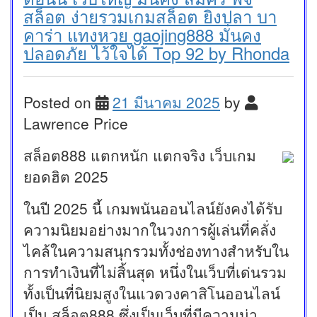
สล็อต ง่ายรวมเกมสล็อต ยิงปลา บา
คาร่า แทงหวย gaojing888 มั่นคง
ปลอดภัย ไว้ใจได้ Top 92 by Rhonda
Posted on
21 มีนาคม 2025
by
Lawrence Price
สล็อต888 แตกหนัก แตกจริง เว็บเกม
ยอดฮิต 2025
ในปี 2025 นี้ เกมพนันออนไลน์ยังคงได้รับ
ความนิยมอย่างมากในวงการผู้เล่นที่คลั่ง
ไคล้ในความสนุกรวมทั้งช่องทางสำหรับใน
การทำเงินที่ไม่สิ้นสุด หนึ่งในเว็บที่เด่นรวม
ทั้งเป็นที่นิยมสูงในแวดวงคาสิโนออนไลน์
เป็น สล็อต888 ซึ่งเป็นเว็บที่มีความน่า