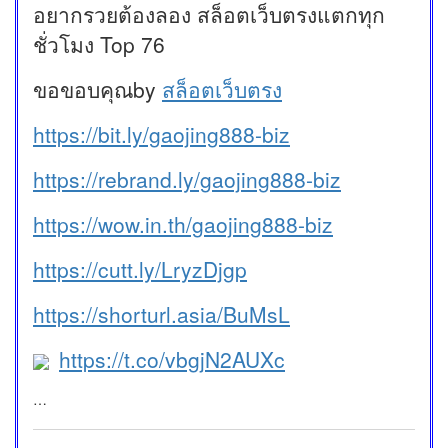
อยากรวยต้องลอง สล็อตเว็บตรงแตกทุก
ชั่วโมง Top 76
ขอขอบคุณby
สล็อตเว็บตรง
https://bit.ly/gaojing888-biz
https://rebrand.ly/gaojing888-biz
https://wow.in.th/gaojing888-biz
https://cutt.ly/LryzDjgp
https://shorturl.asia/BuMsL
https://t.co/vbgjN2AUXc
…