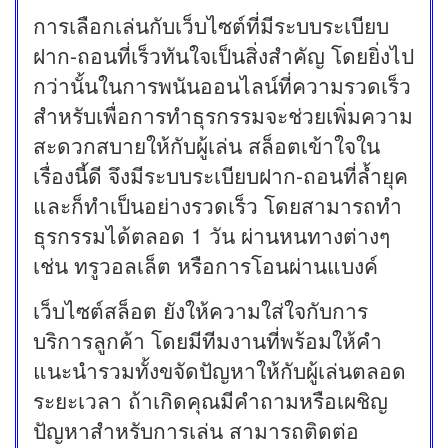
การเลือกเล่นกับเว็บไซต์ที่มีระบบระเบียบ
ฝาก-ถอนที่เร็วทันใจเป็นสิ่งสำคัญ โดยยิ่งไป
กว่านั้นในการพนันออนไลน์ที่ความรวดเร็ว
สำหรับเพื่อการทำธุรกรรมจะช่วยเพิ่มความ
สะดวกสบายให้กับผู้เล่น สล็อตเข้าใจใน
เรื่องนี้ดี จึงมีระบบระเบียบฝาก-ถอนที่ล้ำยุค
และก็ทำเป็นอย่างรวดเร็ว โดยสามารถทำ
ธุรกรรมได้ตลอด 1 วัน ผ่านหนทางต่างๆ
เช่น ทรูวอลเล็ต หรือการโอนผ่านแบงค์
เว็บไซต์สล็อต ยังให้ความใส่ใจกับการ
บริการลูกค้า โดยมีทีมงานที่พร้อมให้คำ
แนะนำรวมทั้งขจัดปัญหาให้กับผู้เล่นตลอด
ระยะเวลา ถ้าเกิดคุณมีคำถามหรือเผชิญ
ปัญหาสำหรับการเล่น สามารถติดต่อ