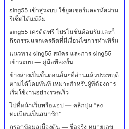
sing55 เข้าสู่ระบบ ใช้ยูสเซอร์และรหัสผ่าน
รีเซ็ตได้แม้ลืม
sing55 เครดิตฟรี โปรโมชั่นต้อนรับและก็
กิจกรรมแจกเครดิตที่มีเงื่อนไขการทำเทิร์น
แนวทาง sing55 สมัคร และการ sing55
เข้าระบบ — คู่มือทีละขั้น
ข้างล่างเป็นขั้นตอนสั้นๆที่อ่านแล้วประพฤติ
ตามได้โดยทันที เหมาะสำหรับผู้ที่ต้องการ
เริ่มใช้งานอย่างรวดเร็ว
ไปที่หน้าเว็บหรือแอป — คลิกปุ่ม “ลง
ทะเบียนเป็นสมาชิก”
กรอกข้อมูลเบื้องต้น — ชื่อจริง หมายเลข