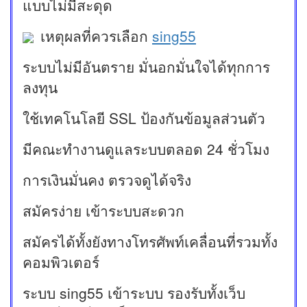
แบบไม่มีสะดุด
เหตุผลที่ควรเลือก
sing55
ระบบไม่มีอันตราย มั่นอกมั่นใจได้ทุกการ
ลงทุน
ใช้เทคโนโลยี SSL ป้องกันข้อมูลส่วนตัว
มีคณะทำงานดูแลระบบตลอด 24 ชั่วโมง
การเงินมั่นคง ตรวจดูได้จริง
สมัครง่าย เข้าระบบสะดวก
สมัครได้ทั้งยังทางโทรศัพท์เคลื่อนที่รวมทั้ง
คอมพิวเตอร์
ระบบ sing55 เข้าระบบ รองรับทั้งเว็บ