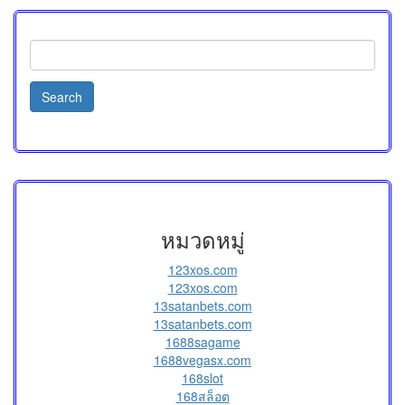
Search
for:
หมวดหมู่
123xos.com
123xos.com
13satanbets.com
13satanbets.com
1688sagame
1688vegasx.com
168slot
168สล็อต