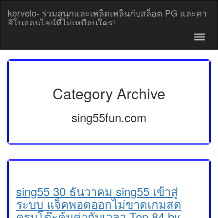
Skip
kervelo- ร่วมสนุกและเพลิดเพลินกับสล็อต PG และคา
to
สิโนออนไลน์ที่ไม่เหมือนใคร!
content
T
o
g
g
l
e
Category Archive
n
a
sing55fun.com
v
i
g
a
t
i
o
n
sing55 30 ธันวาคม sing55 เข้าสู่
ระบบ แจ็คพอตออกไม่ขาดเกมสด
ครบโต๊ะคุ้มค่ากับเวลา Top 84 by