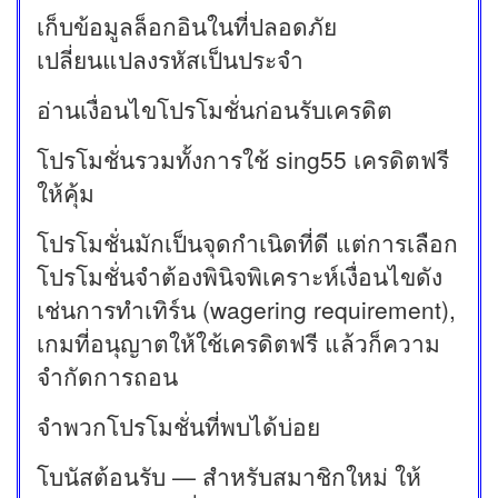
เก็บข้อมูลล็อกอินในที่ปลอดภัย
เปลี่ยนแปลงรหัสเป็นประจำ
อ่านเงื่อนไขโปรโมชั่นก่อนรับเครดิต
โปรโมชั่นรวมทั้งการใช้ sing55 เครดิตฟรี
ให้คุ้ม
โปรโมชั่นมักเป็นจุดกำเนิดที่ดี แต่การเลือก
โปรโมชั่นจำต้องพินิจพิเคราะห์เงื่อนไขดัง
เช่นการทำเทิร์น (wagering requirement),
เกมที่อนุญาตให้ใช้เครดิตฟรี แล้วก็ความ
จำกัดการถอน
จำพวกโปรโมชั่นที่พบได้บ่อย
โบนัสต้อนรับ — สำหรับสมาชิกใหม่ ให้