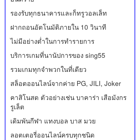
รองรับทุกธนาคารและก็ทรูวอลเล็ท
ฝากถอนอัตโนมัติภายใน 10 วินาที
ไม่มีอย่างต่ำในการทำรายการ
บริการเกมที่นานัปการของ sing55
รวมเกมทุกจำพวกในที่เดียว
สล็อตออนไลน์จากค่าย PG, JILI, Joker
คาสิโนสด ตัวอย่างเช่น บาคาร่า เสือมังกร
รูเล็ต
เดิมพันกีฬา แทงบอล บาส มวย
ลอตเตอรี่ออนไลน์ครบทุกชนิด