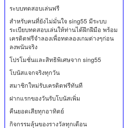
ระบบทดสอบเล่นฟรี
สำหรับคนที่ยังไม่มั่นใจ sing55 มีระบบ
ระเบียบทดสอบเล่นให้ท่านได้ฝึกฝีมือ พร้อม
เครดิตฟรีจำลองเพื่อทดลองเกมต่างๆก่อน
ลงพนันจริง
โปรโมชั่นและสิทธิพิเศษจาก sing55
โบนัสแจกจริงทุกวัน
สมาชิกใหม่รับเครดิตฟรีทันที
ฝากแรกของวันรับโบนัสเพิ่ม
คืนยอดเสียทุกอาทิตย์
กิจกรรมลุ้นของรางวัลทุกเดือน