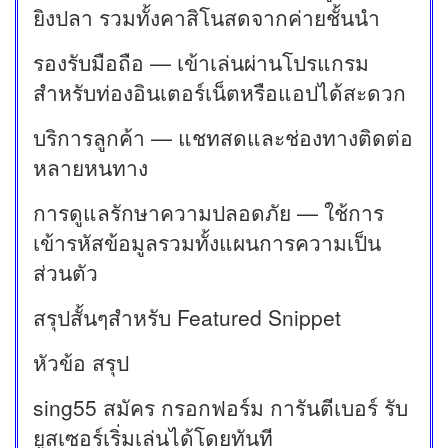
ยิงปลา รวมทั้งคาสิโนสดจากค่ายชั้นนำ
รองรับมือถือ — เข้าเล่นผ่านโปรแกรม
สำหรับท่องอินเตอร์เน็ตหรือแอปได้สะดวก
บริการลูกค้า — แชทสดและช่องทางติดต่อ
หลายหนทาง
การดูแลรักษาความปลอดภัย — ใช้การ
เข้ารหัสข้อมูลรวมทั้งแผนการความเป็น
ส่วนตัว
สรุปสั้นๆสำหรับ Featured Snippet
หัวข้อ สรุป
sing55 สมัคร กรอกฟอร์ม การันตีเบอร์ รับ
ยูสเซอร์เริ่มเล่นได้โดยทันที