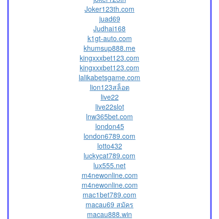
Joker123th.com
juad69
Judhai168
k1gt-auto.com
khumsup888.me
kingxxxbet123.com
kingxxxbet123.com
lalikabetsgame.com
lion123สล็อต
live22
live22slot
lnw365bet.com
london45
london6789.com
lotto432
luckycat789.com
lux555.net
m4newonline.com
m4newonline.com
mac1bet789.com
macau69 สมัคร
macau888.win