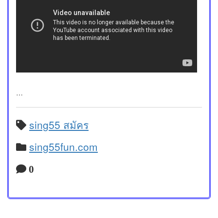
…
sing55 สมัคร
sing55fun.com
0