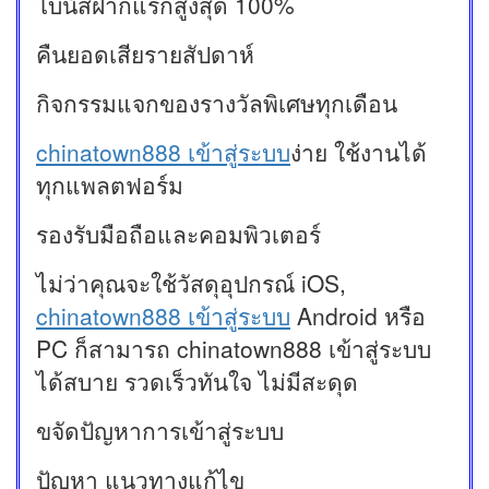
โบนัสฝากแรกสูงสุด 100%
คืนยอดเสียรายสัปดาห์
กิจกรรมแจกของรางวัลพิเศษทุกเดือน
chinatown888 เข้าสู่ระบบ
ง่าย ใช้งานได้
ทุกแพลตฟอร์ม
รองรับมือถือและคอมพิวเตอร์
ไม่ว่าคุณจะใช้วัสดุอุปกรณ์ iOS,
chinatown888 เข้าสู่ระบบ
Android หรือ
PC ก็สามารถ chinatown888 เข้าสู่ระบบ
ได้สบาย รวดเร็วทันใจ ไม่มีสะดุด
ขจัดปัญหาการเข้าสู่ระบบ
ปัญหา แนวทางแก้ไข