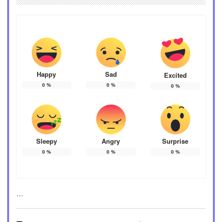
Happy
Sad
Excited
0
%
0
%
0
%
Sleepy
Angry
Surprise
0
%
0
%
0
%
…