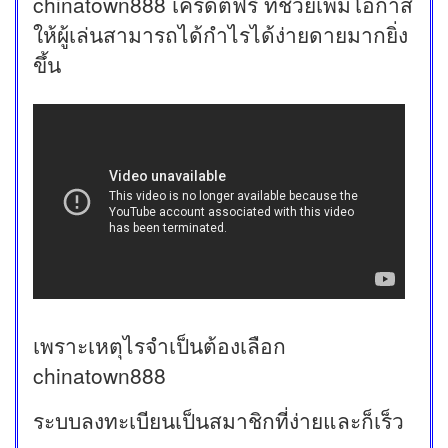
chinatown888 เครดิตฟรี ที่ช่วยเพิ่มโอกาส
ให้ผู้เล่นสามารถได้กำไรได้ง่ายดายมากยิ่ง
ขึ้น
เพราะเหตุไรจำเป็นต้องเลือก
chinatown888
ระบบลงทะเบียนเป็นสมาชิกที่ง่ายและก็เร็ว