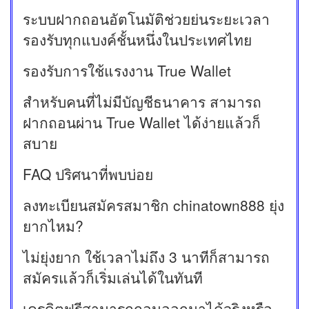
ระบบฝากถอนอัตโนมัติช่วยย่นระยะเวลา
รองรับทุกแบงค์ชั้นหนึ่งในประเทศไทย
รองรับการใช้แรงงาน True Wallet
สำหรับคนที่ไม่มีบัญชีธนาคาร สามารถ
ฝากถอนผ่าน True Wallet ได้ง่ายแล้วก็
สบาย
FAQ ปริศนาที่พบบ่อย
ลงทะเบียนสมัครสมาชิก chinatown888 ยุ่ง
ยากไหม?
ไม่ยุ่งยาก ใช้เวลาไม่ถึง 3 นาทีก็สามารถ
สมัครแล้วก็เริ่มเล่นได้ในทันที
เครดิตฟรีสามารถถอนออกมาได้จริงหรือ