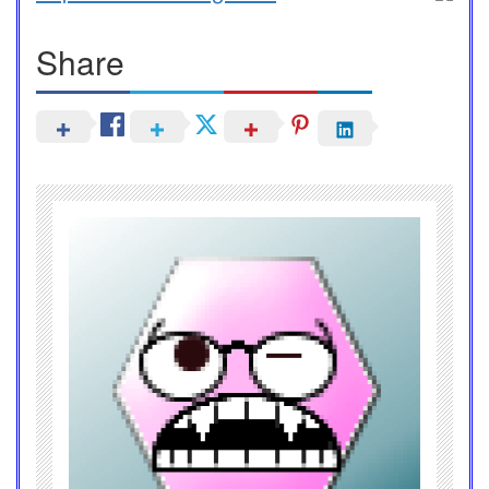
Share