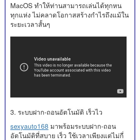
MacOS ทำให้ท่านสามารถเล่นได้ทุกหน
ทุกแห่ง ไม่คลาดโอกาสสร้างกำไรถึงแม้ใน
ระยะเวลาสั้นๆ
3. ระบบฝาก-ถอนอัตโนมัติ เร็วไว
sexyauto168
มาพร้อมระบบฝาก-ถอน
อัตโนมัติที่สบาย เร็ว ใช้เวลาเพียงแต่ไม่กี่