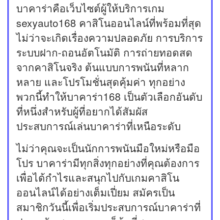
บาคาร่าคือเว็บไซต์ผู้ให้บริการเกม
sexyauto168 คาสิโนออนไลน์ที่พร้อมที่สุด
ไม่ว่าจะเกิดเรื่องความปลอดภัย การบริการ
ระบบฝาก-ถอนอัตโนมัติ การถ่ายทอดสด
จากคาสิโนจริง ต้นแบบการพนันที่หลาก
หลาย และโปรโมชั่นสุดคุ้มค่า ทุกอย่าง
พวกนี้ทำให้บาคาร่า168 เป็นตัวเลือกอันดับ
ที่หนึ่งสำหรับผู้ที่อยากได้สัมผัส
ประสบการณ์เล่นบาคาร่าที่เหนือระดับ
ไม่ว่าคุณจะเป็นนักการพนันมือใหม่หรือมือ
โปร บาคาร่ามีทุกสิ่งทุกอย่างที่คุณต้องการ
เพื่อได้กำไรและสนุกไปกับเกมคาสิโน
ออนไลน์ได้อย่างเต็มเปี่ยม สมัครเป็น
สมาชิกวันนี้เพื่อเริ่มประสบการณ์บาคาร่าที่