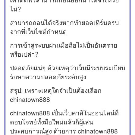
ไม่?
สามารถถอนได้จริงหากทำยอดเทิร์นครบ
จากที่เว็บไซต์กำหนด
การเข้าสู่ระบบผ่านมือถือไม่เป็นอันตราย
หรือเปล่า?
ปลอดภัยแน่ๆ ด้วยเหตุว่าเว็บมีระบบระเบียบ
รักษาความปลอดภัยระดับสูง
สรุป: เพราะเหตุใดจำเป็นต้องเลือก
chinatown888
chinatown888 เป็นเว็บคาสิโนออนไลน์ที่
ตอบโจทย์ทั้งมือใหม่แล้วก็ผู้เล่น
ประสบการณ์สูง ด้วยการ chinatown888