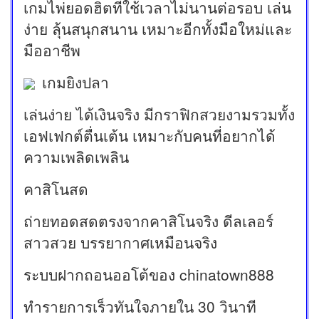
เกมไพ่ยอดฮิตที่ใช้เวลาไม่นานต่อรอบ เล่น
ง่าย ลุ้นสนุกสนาน เหมาะอีกทั้งมือใหม่และ
มืออาชีพ
เกมยิงปลา
เล่นง่าย ได้เงินจริง มีกราฟิกสวยงามรวมทั้ง
เอฟเฟกต์ตื่นเต้น เหมาะกับคนที่อยากได้
ความเพลิดเพลิน
คาสิโนสด
ถ่ายทอดสดตรงจากคาสิโนจริง ดีลเลอร์
สาวสวย บรรยากาศเหมือนจริง
ระบบฝากถอนออโต้ของ chinatown888
ทำรายการเร็วทันใจภายใน 30 วินาที