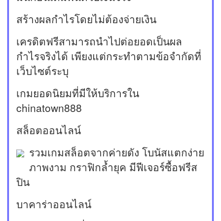
สร้างผลกำไรโดยไม่ต้องจ่ายเงิน
เครดิตฟรีสามารถนำไปต่อยอดเป็นผล
กำไรจริงได้ เพียงแต่กระทำตามข้อจำกัดที่
เว็บไซต์ระบุ
เกมยอดนิยมที่มีให้บริการใน
chinatown888
สล็อตออนไลน์
รวมเกมสล็อตจากค่ายดัง โบนัสแตกง่าย
ภาพงาม กราฟิกล้ำยุค มีฟีเจอร์ซื้อฟรีส
ปิน
บาคาร่าออนไลน์