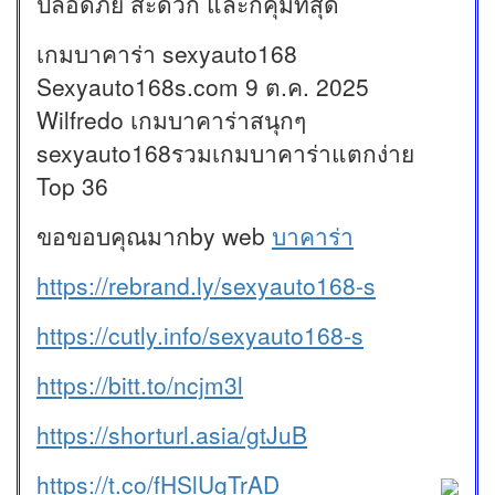
ปลอดภัย สะดวก และก็คุ้มที่สุด
เกมบาคาร่า sexyauto168
Sexyauto168s.com 9 ต.ค. 2025
Wilfredo เกมบาคาร่าสนุกๆ
sexyauto168รวมเกมบาคาร่าแตกง่าย
Top 36
ขอขอบคุณมากby web
บาคาร่า
https://rebrand.ly/sexyauto168-s
https://cutly.info/sexyauto168-s
https://bitt.to/ncjm3l
https://shorturl.asia/gtJuB
https://t.co/fHSlUgTrAD