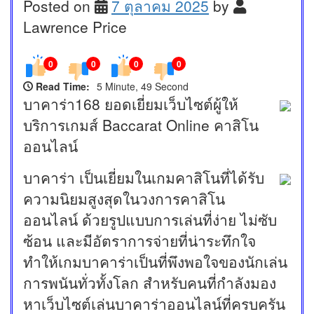
Posted on
7 ตุลาคม 2025
by
Lawrence Price
0
0
0
0
Read Time:
5 Minute, 49 Second
บาคาร่า168 ยอดเยี่ยมเว็บไซต์ผู้ให้
บริการเกมส์ Baccarat Online คาสิโน
ออนไลน์
บาคาร่า เป็นเยี่ยมในเกมคาสิโนที่ได้รับ
ความนิยมสูงสุดในวงการคาสิโน
ออนไลน์ ด้วยรูปแบบการเล่นที่ง่าย ไม่ซับ
ซ้อน และมีอัตราการจ่ายที่น่าระทึกใจ
ทำให้เกมบาคาร่าเป็นที่พึงพอใจของนักเล่น
การพนันทั่วทั้งโลก สำหรับคนที่กำลังมอง
หาเว็บไซต์เล่นบาคาร่าออนไลน์ที่ครบครัน