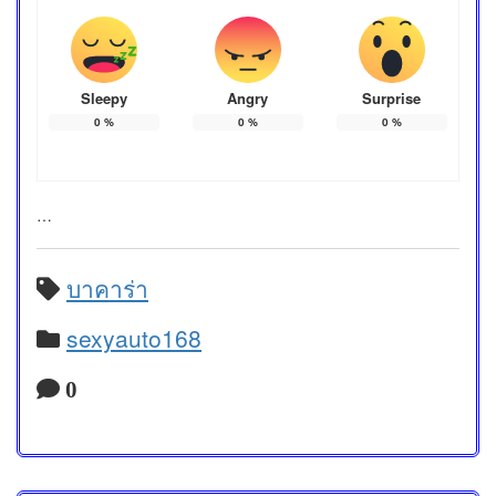
Sleepy
Angry
Surprise
0
%
0
%
0
%
…
บาคาร่า
sexyauto168
0