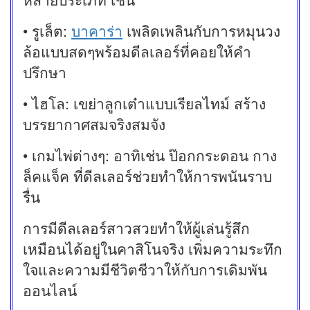
• รูเล็ต:
บาคาร่า
เพลิดเพลินกับการหมุนวง
ล้อแบบสดๆพร้อมดีลเลอร์ที่คอยให้คำ
ปรึกษา
• ไฮโล: เขย่าลูกเต๋าแบบเรียลไทม์ สร้าง
บรรยากาศสมจริงสมจัง
• เกมไพ่ต่างๆ: อาทิเช่น ป๊อกกระดอน กาง
ล็คแจ็ค ที่ดีลเลอร์ช่วยทำให้การพนันราบ
รื่น
การมีดีลเลอร์สาวสวยทำให้ผู้เล่นรู้สึก
เหมือนได้อยู่ในคาสิโนจริง เพิ่มความระทึก
ใจและความมีชีวิตชีวาให้กับการเดิมพัน
ออนไลน์