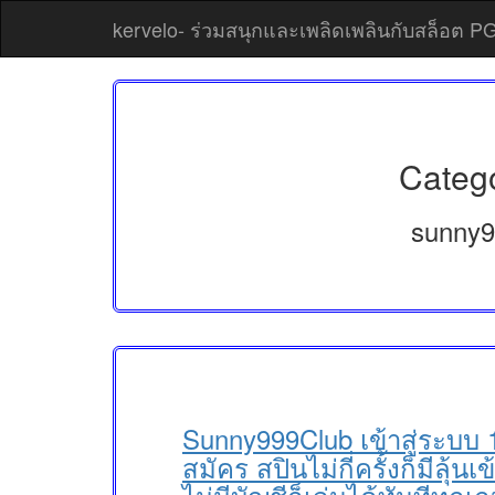
Skip
kervelo- ร่วมสนุกและเพลิดเพลินกับสล็อต P
to
content
Catego
sunny9
Sunny999Club เข้าสู่ระบ
สมัคร สปินไม่กี่ครั้งก็มีลุ้