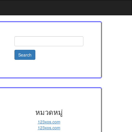
Search
for:
หมวดหมู่
123xos.com
123xos.com