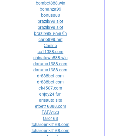
bombet888.win
bonanza99
bonus888
brazil999 slot
brazil999 slot
brazil999 ทางเข้า
carlo999.net
Casino
cc11388.com
chinatown888.win
daruma1688.com
daruma1688.com
dr888bet.com
dr888bet.com
ek4567.com
enjoy24.fun
erisauto.site
etbet16888.com
FAFA123
faro168
fcharoenkit168.com
fcharoenkit168.com