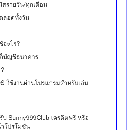
ัสรายวัน/ทุกเดือน
ตลอดทั้งวัน
ช้อะไร?
วก็บัญชีธนาคาร
ม?
 iOS ใช้งานผ่านโปรแกรมสำหรับเล่น
รับ Sunny999Club เครดิตฟรี หรือ
น้าโปรโมชั่น