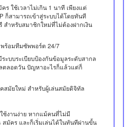
 ใช้เวลาไม่เกิน 1 นาที เพียงแต่
 ก็สามารถเข้าสู่ระบบได้โดยทันที
 สำหรับสมาชิกใหม่ที่ไม่ต้องฝากเงิน
ย พร้อมทีมซัพพอร์ต 24/7
ีระบบระเบียบป้องกันข้อมูลระดับสากล
ตลอดวัน ปัญหาอะไรก็แล้วแต่ก็
มัยใหม่ สำหรับผู้เล่นสมัยดิจิทัล
ใช้งานง่าย หากแม้คนที่ไม่มี
ัคร และก็เริ่มเล่นได้ในทันทีผ่านขั้น