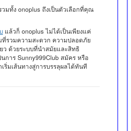
ทั้ง onoplus ถึงเป็นตัวเลือกที่คุณ
บ
แล้วก็ onoplus ไม่ได้เป็นเพียงแค่
ร์มที่รวมความสะดวก ความปลอดภัย
ยว ด้วยระบบที่นำสมัยและสิทธิ
็นการ Sunny999Club สมัคร หรือ
ริ่มเส้นทางสู่การบรรลุผลได้ทันที