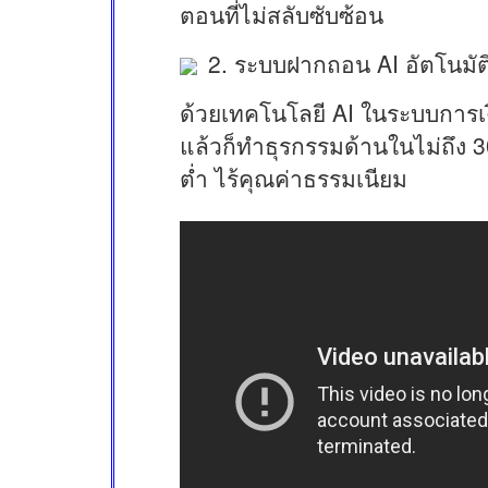
ตอนที่ไม่สลับซับซ้อน
2. ระบบฝากถอน AI อัตโนมัต
ด้วยเทคโนโลยี AI ในระบบการเง
แล้วก็ทำธุรกรรมด้านในไม่ถึง 30
ต่ำ ไร้คุณค่าธรรมเนียม