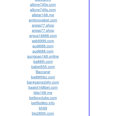
allone745s.com
allone745s.com
allstar168.me
ambnovabet.com
aress77.shop
aress77.shop
argus16888.com
asb9999.com
audi688.com
audi688.com
aungpao168.online
ba88th.com
babet555.com
Baccarat
baj88thbz.com
bar4game24hr.com
baslot168bet.com
bbp168.me
betboxclubs.com
betflixtikto.info
bh99
bio285th.com