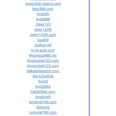
hyperclub-casino.com
item388.com
jinda55
jinda888
Joker123
joker123th
Joker123th.com
juad69
Judhai168
k1gt-auto.com
khumsup888.me
kingxxxbet123.com
kingxxxbet123.com
lalikabetsgame.com
lion123สล็อต
live22
live22slot
lnw365bet.com
london45
london6789.com
lotto432
luckycat789.com