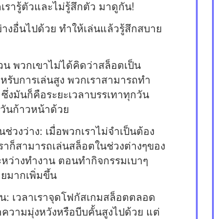
รารู้ตัวและไม่รู้สึกตัว มาดูกัน!
างอื่นไปด้วย ทำให้เล่นแล้วรู้สึกสบาย
น พวกเขาไม่ได้คิดว่าสล็อตเป็น
สำหรับการเล่นสูง พวกเราสามารถทำ
 ซึ่งมันก็คือระยะเวลาบรรเทาทุกวัน
วันก้าวหน้าด้วย
่วงว่าง: เมื่อพวกเราไม่จำเป็นต้อง
กเราก็สามารถเล่นสล็อตในช่วงต่างๆของ
้นๆระหว่างทำงาน ตอนทำกิจกรรมเบาๆ
ยมากเพิ่มขึ้น
ล่น: เวลาเราจุดโฟกัสเกมสล็อตตลอด
ความมุ่งหวังหรือบีบคั้นสูงไปด้วย แต่