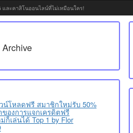
G และคาสิโนออนไลน์ที่ไม่เหมือนใคร!
 Archive
าวน์โหลดฟรี สมาชิกใหม่รับ 50%
ุดของการแจกเครดิตฟรี
่ก็เล่นได้ Top 1 by Flor
9