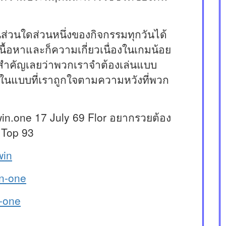
็นส่วนใดส่วนหนึ่งของกิจกรรมทุกวันได้
นื้อหาและก็ความเกี่ยวเนื่องในเกมน้อย
ม่สำคัญเลยว่าพวกเราจำต้องเล่นแบบ
่นในแบบที่เราถูกใจตามความหวังที่พวก
in.one 17 July 69 Flor อยากรวยต้อง
 Top 93
win
in-one
n-one