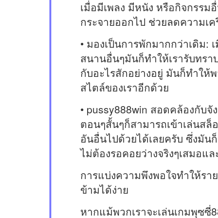
เมื่อมีเพลง มีหนัง หรือกิจกรร
กระจายออกไป ช่วยลดความเคร
• มองเป็นการพักมากกว่าเดิม: เ
สนานอื่นๆมันก็ทำให้เรารับทรา
กับอะไรสักอย่างอยู่ มันก็ทำให้
สไตล์ของเราอีกด้วย
• pussy888win สอดคล้องกับจัง
ตอนๆสั้นๆก็สามารถเข้าเล่นสล็อ
อันอื่นไปด้วยได้เลยครับ ซึ่งม
ไม่ต้องรอคอยว่างจริงๆเสมอและห
การแบ่งความพึงพอใจทำให้ราย
ข้ามได้ง่าย
หากแม้พวกเราจะเล่นเกมพุซซี่8