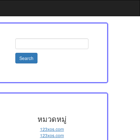
Search
for:
หมวดหมู่
123xos.com
123xos.com