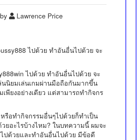
by
Lawrence Price
pussy888 ไปด้วย ทำอันอื่นไปด้วย จะ
sy888win ไปด้วย ทำอันอื่นไปด้วย จะ
่นนิยมเล่นเกมผ่านมือถือกันมากขึ้น
กมเพียงอย่างเดียว แต่สามารถทำกิจกร
ลง หรือทำกิจกรรมอื่นๆไปด้วยก็ทำเป็น
จุดด้วยอะไรบ้างไหม? ในบทความนี้ ผมจะ
ไปด้วยและทำอันอื่นไปด้วย มีข้อดี