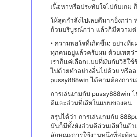
เนื้อหาหรือประทับใจไปกับเกม 
ให้สุดกำลังไปเลยดีมากยิ่งกว่
ถ้วนบริบูรณ์กว่า แล้วก็มีความต
• ความพอใจที่เกิดขึ้น: อย่างท
ทุกคนอยู่แล้วครับผม ด้วยเหตุว
เราก็แค่เลือกแบบที่มันกับวิธีใช
ไปด้วยทำอย่างอื่นไปด้วย หรืออ
pussy888win ได้ตามต้องการเ
การเล่นเกมกับ pussy888win ไปด้
ดีและส่วนที่เสียในแบบของตน
สรุปได้ว่า การเล่นเกมกับ 888pu
มันก็มีทั้งยังส่วนดีส่วนเสียในตัว
ลักษณะการใช้งานหนึ่งที่สะท้