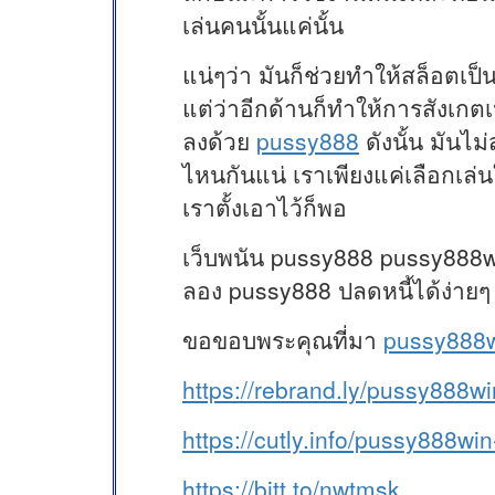
เล่นคนนั้นแค่นั้น
แน่ๆว่า มันก็ช่วยทำให้สล็อตเป
แต่ว่าอีกด้านก็ทำให้การสังเกตเ
ลงด้วย
pussy888
ดังนั้น มันไ
ไหนกันแน่ เราเพียงแค่เลือกเล
เราตั้งเอาไว้ก็พอ
เว็บพนัน pussy888 pussy888w
ลอง pussy888 ปลดหนี้ได้ง่ายๆ
ขอขอบพระคุณที่มา
pussy888
https://rebrand.ly/pussy888w
https://cutly.info/pussy888wi
https://bitt.to/nwtmsk