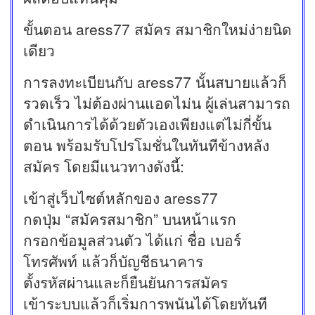
ขั้นตอน aress77 สมัคร สมาชิกใหม่ง่ายนิด
เดียว
การลงทะเบียนกับ aress77 นั้นสบายแล้วก็
รวดเร็ว ไม่ต้องผ่านแอดไม่น ผู้เล่นสามารถ
ดำเนินการได้ด้วยตัวเองเพียงแต่ไม่กี่ขั้น
ตอน พร้อมรับโปรโมชั่นในทันทีข้างหลัง
สมัคร โดยมีแนวทางดังนี้:
เข้าสู่เว็บไซต์หลักของ aress77
กดปุ่ม “สมัครสมาชิก” บนหน้าแรก
กรอกข้อมูลส่วนตัว ได้แก่ ชื่อ เบอร์
โทรศัพท์ แล้วก็บัญชีธนาคาร
ตั้งรหัสผ่านและก็ยืนยันการสมัคร
เข้าระบบแล้วก็เริ่มการพนันได้โดยทันที