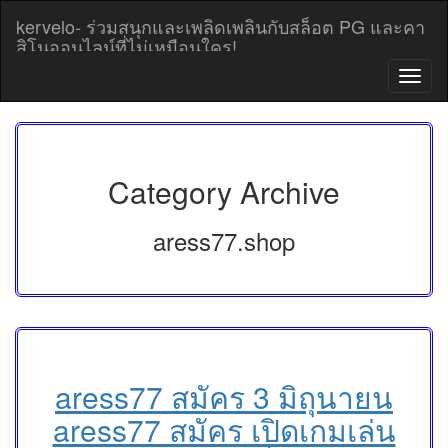
Skip
kervelo- ร่วมสนุกและเพลิดเพลินกับสล็อต PG และคา
to
สิโนออนไลน์ที่ไม่เหมือนใคร!
content
T
o
g
g
l
e
Category Archive
n
a
aress77.shop
v
i
g
a
t
i
o
n
aress77 สมัคร 3 มิถุนายน
aress77 สมัคร เปิดเกมเล่น