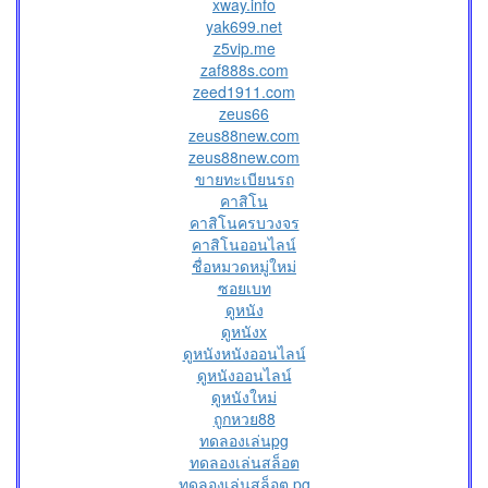
xway.info
yak699.net
z5vip.me
zaf888s.com
zeed1911.com
zeus66
zeus88new.com
zeus88new.com
ขายทะเบียนรถ
คาสิโน
คาสิโนครบวงจร
คาสิโนออนไลน์
ชื่อหมวดหมู่ใหม่
ซอยเบท
ดูหนัง
ดูหนังx
ดูหนังหนังออนไลน์
ดูหนังออนไลน์
ดูหนังใหม่
ถูกหวย88
ทดลองเล่นpg
ทดลองเล่นสล็อต
ทดลองเล่นสล็อต pg