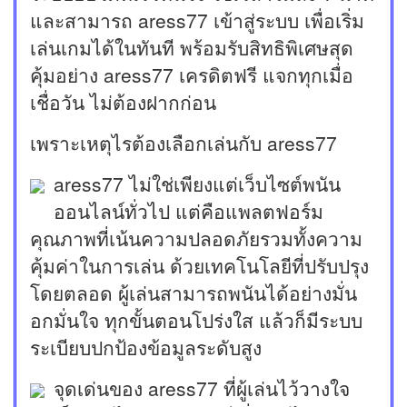
และสามารถ aress77 เข้าสู่ระบบ เพื่อเริ่ม
เล่นเกมได้ในทันที พร้อมรับสิทธิพิเศษสุด
คุ้มอย่าง aress77 เครดิตฟรี แจกทุกเมื่อ
เชื่อวัน ไม่ต้องฝากก่อน
เพราะเหตุไรต้องเลือกเล่นกับ aress77
aress77 ไม่ใช่เพียงแต่เว็บไซต์พนัน
ออนไลน์ทั่วไป แต่คือแพลตฟอร์ม
คุณภาพที่เน้นความปลอดภัยรวมทั้งความ
คุ้มค่าในการเล่น ด้วยเทคโนโลยีที่ปรับปรุง
โดยตลอด ผู้เล่นสามารถพนันได้อย่างมั่น
อกมั่นใจ ทุกขั้นตอนโปร่งใส แล้วก็มีระบบ
ระเบียบปกป้องข้อมูลระดับสูง
จุดเด่นของ aress77 ที่ผู้เล่นไว้วางใจ