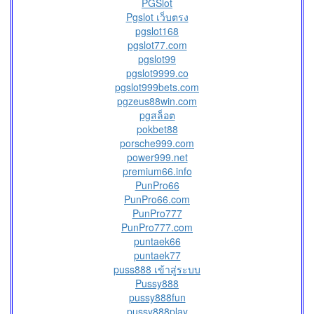
PGSlot
Pgslot เว็บตรง
pgslot168
pgslot77.com
pgslot99
pgslot9999.co
pgslot999bets.com
pgzeus88win.com
pgสล็อต
pokbet88
porsche999.com
power999.net
premium66.info
PunPro66
PunPro66.com
PunPro777
PunPro777.com
puntaek66
puntaek77
puss888 เข้าสู่ระบบ
Pussy888
pussy888fun
pussy888play