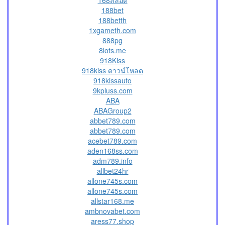
168สล็อต
188bet
188betth
1xgameth.com
888pg
8lots.me
918Kiss
918kiss ดาวน์โหลด
918kissauto
9kpluss.com
ABA
ABAGroup2
abbet789.com
abbet789.com
acebet789.com
aden168ss.com
adm789.info
allbet24hr
allone745s.com
allone745s.com
allstar168.me
ambnovabet.com
aress77.shop