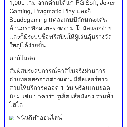
1,000 เกม จากค่ายได้แก่ PG Soft, Joker
Gaming, Pragmatic Play และก็
Spadegaming แต่ละเกมมีลักษณะเด่น
ด้านกราฟิกสวยสดงดงาม โบนัสแตกง่าย
และก็มีระบบซื้อฟรีสปินให้ผู้เล่นลุ้นรางวัล
ใหญ่ได้ง่ายขึ้น
คาสิโนสด
สัมผัสประสบการณ์คาสิโนจริงผ่านการ
ถ่ายทอดสดจากต่างแดน มีดีลเลอร์สาว
สวยให้บริการตลอด 1 วัน พร้อมเกมยอด
นิยม เช่น บาคาร่า รูเล็ต เสือมังกร รวมทั้ง
ไฮโล
พนันกีฬาออนไลน์