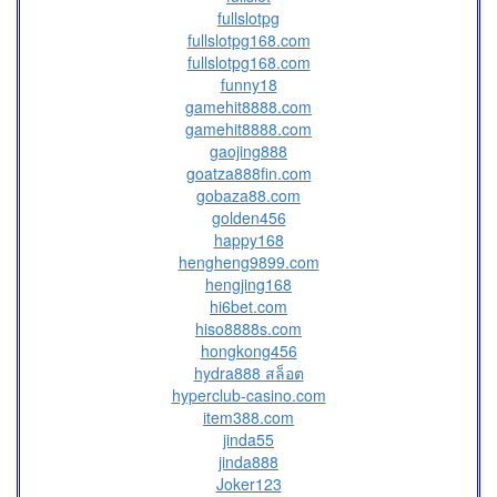
fullslotpg
fullslotpg168.com
fullslotpg168.com
funny18
gamehit8888.com
gamehit8888.com
gaojing888
goatza888fin.com
gobaza88.com
golden456
happy168
hengheng9899.com
hengjing168
hi6bet.com
hiso8888s.com
hongkong456
hydra888 สล็อต
hyperclub-casino.com
item388.com
jinda55
jinda888
Joker123