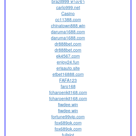
brazil999 ทางเข้า
carlo999.net
Casino
cc11388.com
chinatown888.win
daruma1688.com
daruma1688.com
dr888bet.com
dr888bet.com
ek4567.com
enjoy24.fun
erisauto.site
etbet16888.com
FAFA123
faro168
fcharoenkit168.com
fcharoenkit168.com
fiwdee.win
fiwdee.win
fortune99vip.com
fox689ok.com
fox689ok.com
fullslot