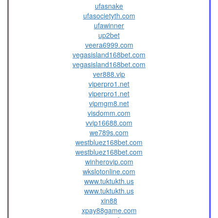
ufasnake
ufasocietyth.com
ufawinner
up2bet
veera6999.com
vegasisland168bet.com
vegasisland168bet.com
ver888.vip
viperpro1.net
viperpro1.net
vipmgm8.net
visdomm.com
vvip16688.com
we789s.com
westbluez168bet.com
westbluez168bet.com
winherovip.com
wkslotonline.com
www.tuktukth.us
www.tuktukth.us
xin88
xpay88game.com