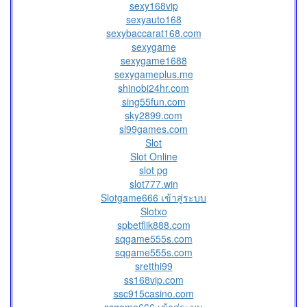
sexy168vip
sexyauto168
sexybaccarat168.com
sexygame
sexygame1688
sexygameplus.me
shinobi24hr.com
sing55fun.com
sky2899.com
sl99games.com
Slot
Slot Online
slot pg
slot777.win
Slotgame666 เข้าสู่ระบบ
Slotxo
spbetflik888.com
sqgame555s.com
sqgame555s.com
sretthi99
ss168vip.com
ssc915casino.com