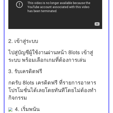
2. เข้าสู่ระบบ
ไปสู่บัญชีผู้ใช้งานผ่านหน้า 8lots เข้าสู่
ระบบ พร้อมเลือกเกมที่ต้องการเล่น
3. รับเครดิตฟรี
กดรับ 8lots เครดิตฟรี ที่รายการอาหาร
โปรโมชั่นได้เลยโดยทันทีโดยไม่ต้องทำ
กิจกรรม
4. เริ่มพนัน