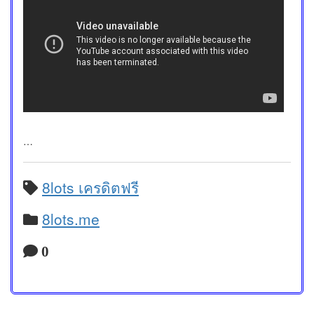
…
8lots เครดิตฟรี
8lots.me
0