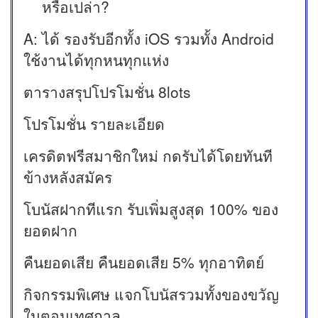
หรือเปล่า?
A: ได้ รองรับอีกทั้ง iOS รวมทั้ง Android
ใช้งานได้ทุกหนทุกแห่ง
ตารางสรุปโปรโมชั่น 8lots
โปรโมชั่น รายละเอียด
เครดิตฟรีสมาชิกใหม่ กดรับได้โดยทันที
ข้างหลังสมัคร
โบนัสฝากทีแรก รับเพิ่มสูงสุด 100% ของ
ยอดฝาก
คืนยอดเสีย คืนยอดเสีย 5% ทุกอาทิตย์
กิจกรรมพิเศษ แจกโบนัสรวมทั้งของขวัญ
ในตอนเทศกาล