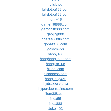
fullslotpg
fullslotpg168.com
fullslotpg168.com
funny18
gamehit8888.com
gamehit8888.com
gaojing888
goatza888fin.com
gobaza88.com
golden456
happy168
hengheng9899.com
hengjing168
hi6bet.com
hiso8888s.com
hongkong456
hydra888 สล็อต
hyperclub-casino.com
item388.com
jinda55
jinda888
Joker123