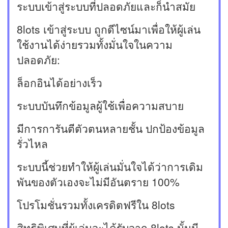
ระบบเข้าสู่ระบบที่ปลอดภัยและก็นำสมัย
8lots เข้าสู่ระบบ ถูกดีไซน์มาเพื่อให้ผู้เล่น
ใช้งานได้ง่ายรวมทั้งมั่นใจในความ
ปลอดภัย:
ล็อกอินได้อย่างเร็ว
ระบบบันทึกข้อมูลผู้ใช้เพื่อความสบาย
มีการการันตีตัวตนหลายชั้น ปกป้องข้อมูล
รั่วไหล
ระบบนี้ช่วยทำให้ผู้เล่นมั่นใจได้ว่าการเดิม
พันของตัวเองจะไม่มีอันตราย 100%
โปรโมชั่นรวมทั้งเครดิตฟรีใน 8lots
สิทธิพิเศษที่ผู้เล่นจะได้รับจาก 8lots นั้นมี