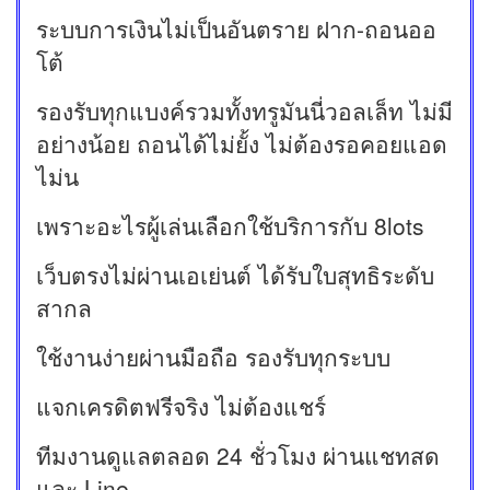
ระบบการเงินไม่เป็นอันตราย ฝาก-ถอนออ
โต้
รองรับทุกแบงค์รวมทั้งทรูมันนี่วอลเล็ท ไม่มี
อย่างน้อย ถอนได้ไม่ยั้ง ไม่ต้องรอคอยแอด
ไม่น
เพราะอะไรผู้เล่นเลือกใช้บริการกับ 8lots
เว็บตรงไม่ผ่านเอเย่นต์ ได้รับใบสุทธิระดับ
สากล
ใช้งานง่ายผ่านมือถือ รองรับทุกระบบ
แจกเครดิตฟรีจริง ไม่ต้องแชร์
ทีมงานดูแลตลอด 24 ชั่วโมง ผ่านแชทสด
และ Line