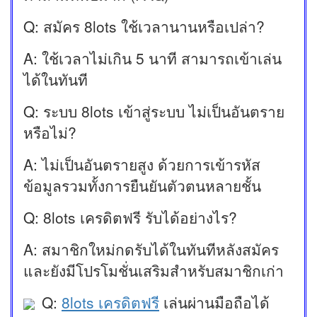
Q: สมัคร 8lots ใช้เวลานานหรือเปล่า?
A: ใช้เวลาไม่เกิน 5 นาที สามารถเข้าเล่น
ได้ในทันที
Q: ระบบ 8lots เข้าสู่ระบบ ไม่เป็นอันตราย
หรือไม่?
A: ไม่เป็นอันตรายสูง ด้วยการเข้ารหัส
ข้อมูลรวมทั้งการยืนยันตัวตนหลายชั้น
Q: 8lots เครดิตฟรี รับได้อย่างไร?
A: สมาชิกใหม่กดรับได้ในทันทีหลังสมัคร
และยังมีโปรโมชั่นเสริมสำหรับสมาชิกเก่า
Q:
8lots เครดิตฟรี
เล่นผ่านมือถือได้