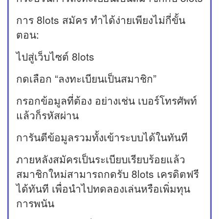
การ 8lots สมัคร ทำได้ง่ายเพียงไม่กี่ขั้น
ตอน:
ไปสู่เว็บไซต์ 8lots
กดเลือก “ลงทะเบียนเป็นสมาชิก”
กรอกข้อมูลที่ต้อง อย่างเช่น เบอร์โทรศัพท์
แล้วก็รหัสผ่าน
การันตีข้อมูลรวมทั้งเข้าระบบได้ในทันที
ภายหลังสมัครเป็นระเบียบเรียบร้อยแล้ว
สมาชิกใหม่สามารถกดรับ 8lots เครดิตฟรี
ได้ทันที เพื่อนำไปทดลองเล่นหรือเพิ่มทุน
การพนัน