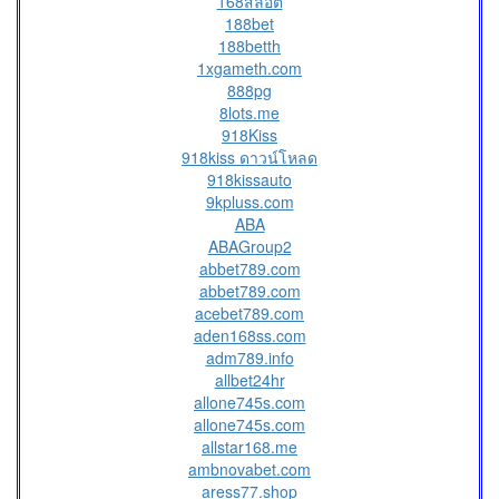
168สล็อต
188bet
188betth
1xgameth.com
888pg
8lots.me
918Kiss
918kiss ดาวน์โหลด
918kissauto
9kpluss.com
ABA
ABAGroup2
abbet789.com
abbet789.com
acebet789.com
aden168ss.com
adm789.info
allbet24hr
allone745s.com
allone745s.com
allstar168.me
ambnovabet.com
aress77.shop