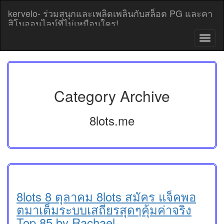
Skip
kervelo- ร่วมสนุกและเพลิดเพลินกับสล็อต PG และคา
to
สิโนออนไลน์ที่ไม่เหมือนใคร!
content
T
o
g
g
l
e
Category Archive
n
a
8lots.me
v
i
g
a
t
i
o
n
8lots 8 ตุลาคม 8lots สมัคร แจ็คพอ
ตมาเต็มระบบเสถียรสุดๆคุ้มค่าจริง
Top 85 by Rachael