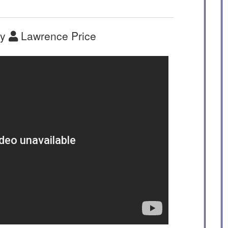
y
Lawrence Price