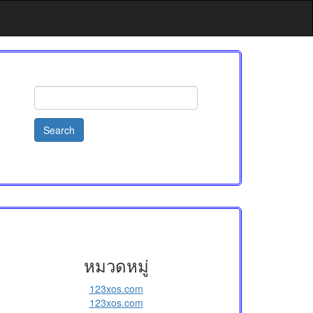
Search
for:
หมวดหมู่
123xos.com
123xos.com