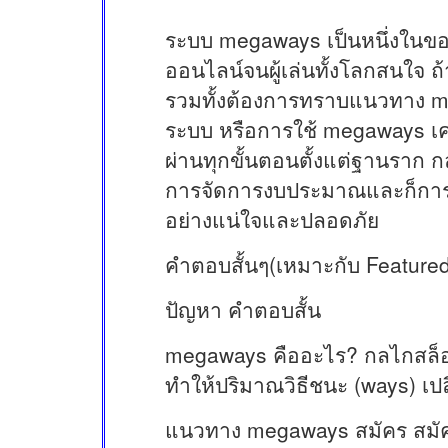
ระบบ megaways เป็นหนึ่งในของ
ออนไลน์จนผู้เล่นทั้งโลกสนใจ ถ
รวมทั้งต้องการทราบแนวทาง me
ระบบ หรือการใช้ megaways เคร
ผ่านทุกขั้นตอนตั้งแต่ฐานราก 
การจัดการงบประมาณและก็การอ่า
อย่างแน่ใจและปลอดภัย
คำตอบสั้นๆ(เหมาะกับ Featured
ปัญหา คำตอบสั้น
megaways คืออะไร? กลไกสล็อต
ทำให้ปริมาณวิธีชนะ (ways) เป
แนวทาง megaways สมัคร สมัครบั