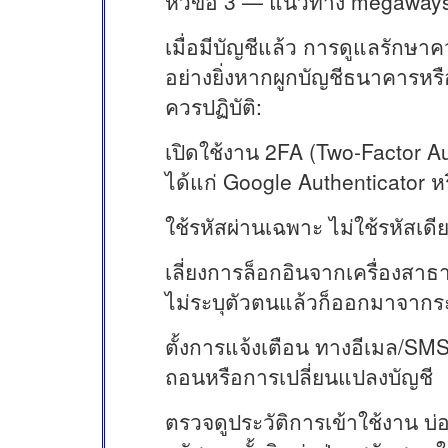
หัวข้อ 3 — แนวทาง megaways
เมื่อมีบัญชีแล้ว การดูแลรักษ
อย่างยิ่งหากผูกบัญชีธนาคารหรือ
ควรปฏิบัติ:
เปิดใช้งาน 2FA (Two-Factor Au
ได้แก่ Google Authenticator 
ใช้รหัสผ่านเฉพาะ ไม่ใช้รหัสเดีย
เลี่ยงการล็อกอินจากเครื่องสาธ
ไม่ระบุตัวตนแล้วก็ออกมาจากระ
ตั้งการแจ้งเตือน ทางอีเมล/SM
ถอนหรือการเปลี่ยนแปลงบัญชี
ตรวจดูประวัติการเข้าใช้งาน บ่