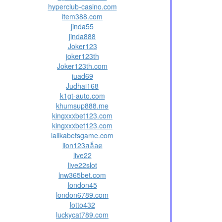
hyperclub-casino.com
item388.com
jinda55
jinda888
Joker123
joker123th
Joker123th.com
juad69
Judhai168
k1gt-auto.com
khumsup888.me
kingxxxbet123.com
kingxxxbet123.com
lalikabetsgame.com
lion123สล็อต
live22
live22slot
lnw365bet.com
london45
london6789.com
lotto432
luckycat789.com