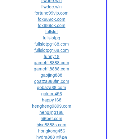
fiwdee.win
fiwdee.win
fortune99vip.com
fox689ok.com
fox689ok.com
fullslot
fullslotpg
fullslotpg168.com
fullslotpg168.com
funny18
gamehit8888.com
gamehit8888.com
gaojing888
goatza888fin.com
gobaza88.com
golden456
happy168
hengheng9899.com
hengjing168
hi6bet.com
hiso8888s.com
hongkong456
hydra888 สล็อต