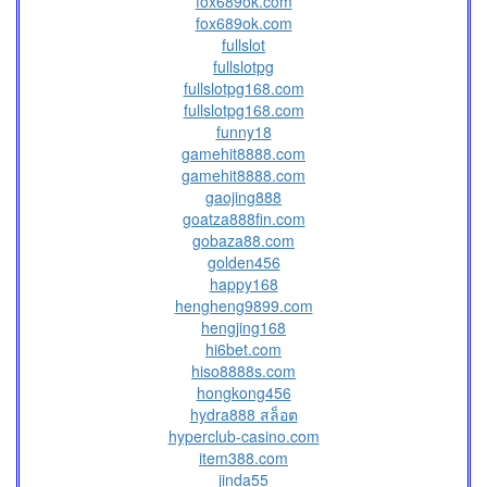
fox689ok.com
fox689ok.com
fullslot
fullslotpg
fullslotpg168.com
fullslotpg168.com
funny18
gamehit8888.com
gamehit8888.com
gaojing888
goatza888fin.com
gobaza88.com
golden456
happy168
hengheng9899.com
hengjing168
hi6bet.com
hiso8888s.com
hongkong456
hydra888 สล็อต
hyperclub-casino.com
item388.com
jinda55