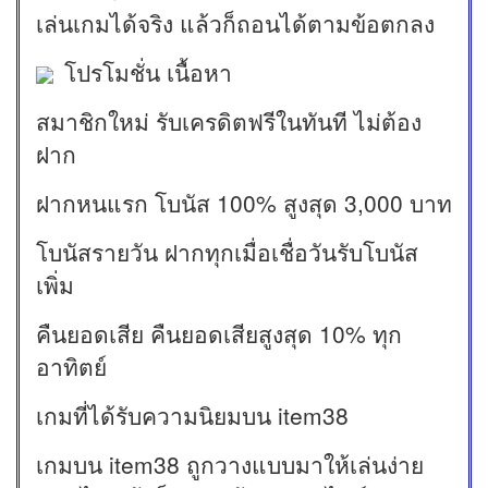
เล่นเกมได้จริง แล้วก็ถอนได้ตามข้อตกลง
โปรโมชั่น เนื้อหา
สมาชิกใหม่ รับเครดิตฟรีในทันที ไม่ต้อง
ฝาก
ฝากหนแรก โบนัส 100% สูงสุด 3,000 บาท
โบนัสรายวัน ฝากทุกเมื่อเชื่อวันรับโบนัส
เพิ่ม
คืนยอดเสีย คืนยอดเสียสูงสุด 10% ทุก
อาทิตย์
เกมที่ได้รับความนิยมบน item38
เกมบน item38 ถูกวางแบบมาให้เล่นง่าย