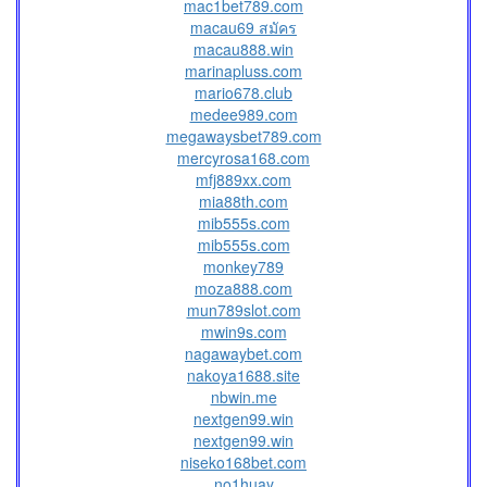
mac1bet789.com
macau69 สมัคร
macau888.win
marinapluss.com
mario678.club
medee989.com
megawaysbet789.com
mercyrosa168.com
mfj889xx.com
mia88th.com
mib555s.com
mib555s.com
monkey789
moza888.com
mun789slot.com
mwin9s.com
nagawaybet.com
nakoya1688.site
nbwin.me
nextgen99.win
nextgen99.win
niseko168bet.com
no1huay