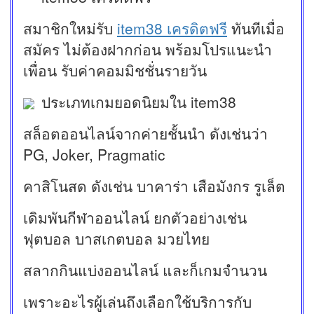
สมาชิกใหม่รับ
item38 เครดิตฟรี
ทันทีเมื่อ
สมัคร ไม่ต้องฝากก่อน พร้อมโปรแนะนำ
เพื่อน รับค่าคอมมิชชั่นรายวัน
ประเภทเกมยอดนิยมใน item38
สล็อตออนไลน์จากค่ายชั้นนำ ดังเช่นว่า
PG, Joker, Pragmatic
คาสิโนสด ดังเช่น บาคาร่า เสือมังกร รูเล็ต
เดิมพันกีฬาออนไลน์ ยกตัวอย่างเช่น
ฟุตบอล บาสเกตบอล มวยไทย
สลากกินแบ่งออนไลน์ และก็เกมจำนวน
เพราะอะไรผู้เล่นถึงเลือกใช้บริการกับ