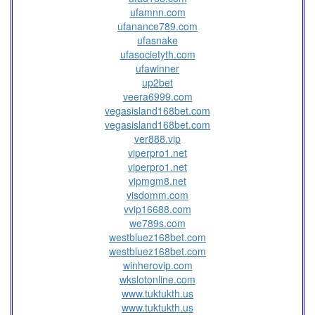
ufamnn.com
ufanance789.com
ufasnake
ufasocietyth.com
ufawinner
up2bet
veera6999.com
vegasisland168bet.com
vegasisland168bet.com
ver888.vip
viperpro1.net
viperpro1.net
vipmgm8.net
visdomm.com
vvip16688.com
we789s.com
westbluez168bet.com
westbluez168bet.com
winherovip.com
wkslotonline.com
www.tuktukth.us
www.tuktukth.us