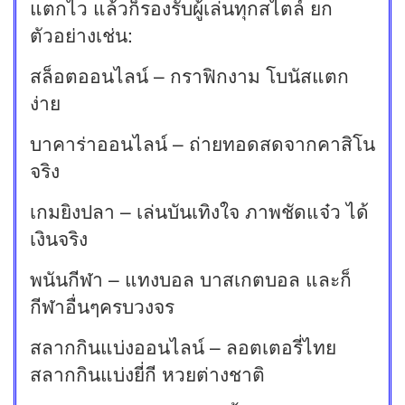
แตกไว แล้วก็รองรับผู้เล่นทุกสไตล์ ยก
ตัวอย่างเช่น:
สล็อตออนไลน์ – กราฟิกงาม โบนัสแตก
ง่าย
บาคาร่าออนไลน์ – ถ่ายทอดสดจากคาสิโน
จริง
เกมยิงปลา – เล่นบันเทิงใจ ภาพชัดแจ๋ว ได้
เงินจริง
พนันกีฬา – แทงบอล บาสเกตบอล และก็
กีฬาอื่นๆครบวงจร
สลากกินแบ่งออนไลน์ – ลอตเตอรี่ไทย
สลากกินแบ่งยี่กี หวยต่างชาติ