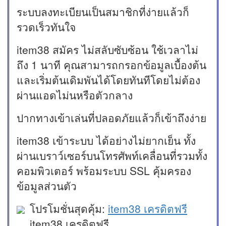
ระบบลงทะเบียนเป็นสมาชิกที่ง่ายแล้วก็
รวดเร็วทันใจ
item38 สมัคร ไม่สลับซับซ้อน ใช้เวลาไม่
ถึง 1 นาที คุณสามารถกรอกข้อมูลเบื้องต้น
และเริ่มต้นเดิมพันได้โดยทันทีโดยไม่ต้อง
ผ่านแอดไม่นหรือตัวกลาง
ปากทางเข้าเล่นที่ปลอดภัยแล้วก็เข้าถึงง่าย
item38 เข้าระบบ ได้อย่างไม่ยากเย็น ทั้ง
ผ่านเบราว์เซอร์บนโทรศัพท์เคลื่อนที่รวมทั้ง
คอมพิวเตอร์ พร้อมระบบ SSL คุ้มครอง
ข้อมูลส่วนตัว
โปรโมชั่นสุดคุ้ม:
item38 เครดิตฟรี
item38 เครดิตฟรี