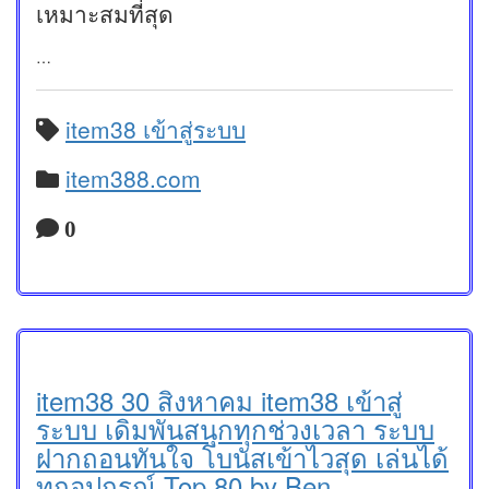
เหมาะสมที่สุด
…
item38 เข้าสู่ระบบ
item388.com
0
item38 30 สิงหาคม item38 เข้าสู่
ระบบ เดิมพันสนุกทุกช่วงเวลา ระบบ
ฝากถอนทันใจ โบนัสเข้าไวสุด เล่นได้
ทุกอุปกรณ์ Top 80 by Ben