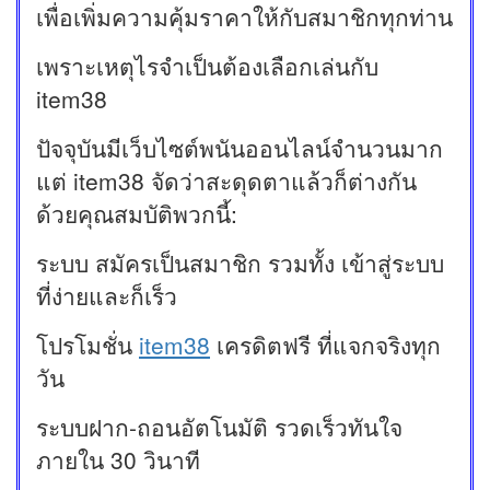
เพื่อเพิ่มความคุ้มราคาให้กับสมาชิกทุกท่าน
เพราะเหตุไรจำเป็นต้องเลือกเล่นกับ
item38
ปัจจุบันมีเว็บไซต์พนันออนไลน์จำนวนมาก
แต่ item38 จัดว่าสะดุดตาแล้วก็ต่างกัน
ด้วยคุณสมบัติพวกนี้:
ระบบ สมัครเป็นสมาชิก รวมทั้ง เข้าสู่ระบบ
ที่ง่ายและก็เร็ว
โปรโมชั่น
item38
เครดิตฟรี ที่แจกจริงทุก
วัน
ระบบฝาก-ถอนอัตโนมัติ รวดเร็วทันใจ
ภายใน 30 วินาที