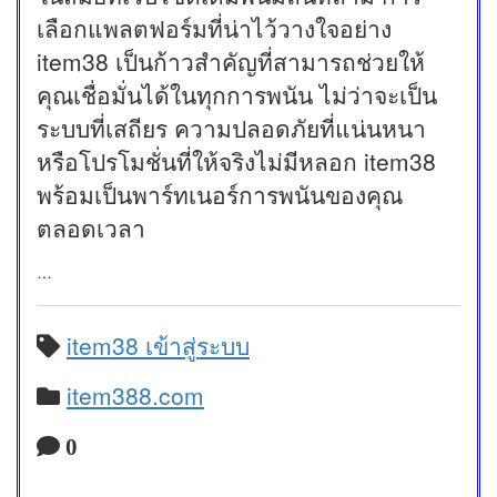
เลือกแพลตฟอร์มที่น่าไว้วางใจอย่าง
item38 เป็นก้าวสำคัญที่สามารถช่วยให้
คุณเชื่อมั่นได้ในทุกการพนัน ไม่ว่าจะเป็น
ระบบที่เสถียร ความปลอดภัยที่แน่นหนา
หรือโปรโมชั่นที่ให้จริงไม่มีหลอก item38
พร้อมเป็นพาร์ทเนอร์การพนันของคุณ
ตลอดเวลา
…
item38 เข้าสู่ระบบ
item388.com
0