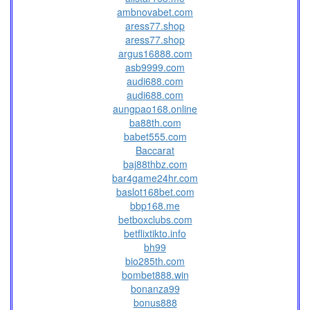
ambnovabet.com
aress77.shop
aress77.shop
argus16888.com
asb9999.com
audi688.com
audi688.com
aungpao168.online
ba88th.com
babet555.com
Baccarat
baj88thbz.com
bar4game24hr.com
baslot168bet.com
bbp168.me
betboxclubs.com
betflixtikto.info
bh99
bio285th.com
bombet888.win
bonanza99
bonus888