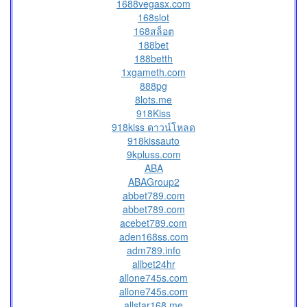
1688vegasx.com
168slot
168สล็อต
188bet
188betth
1xgameth.com
888pg
8lots.me
918Kiss
918kiss ดาวน์โหลด
918kissauto
9kpluss.com
ABA
ABAGroup2
abbet789.com
abbet789.com
acebet789.com
aden168ss.com
adm789.info
allbet24hr
allone745s.com
allone745s.com
allstar168.me