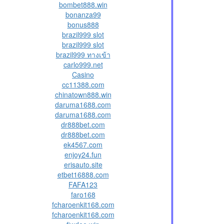
bombet888.win
bonanza99
bonus888
brazil999 slot
brazil999 slot
brazil999 ทางเข้า
carlo999.net
Casino
cc11388.com
chinatown888.win
daruma1688.com
daruma1688.com
dr888bet.com
dr888bet.com
ek4567.com
enjoy24.fun
erisauto.site
etbet16888.com
FAFA123
faro168
fcharoenkit168.com
fcharoenkit168.com