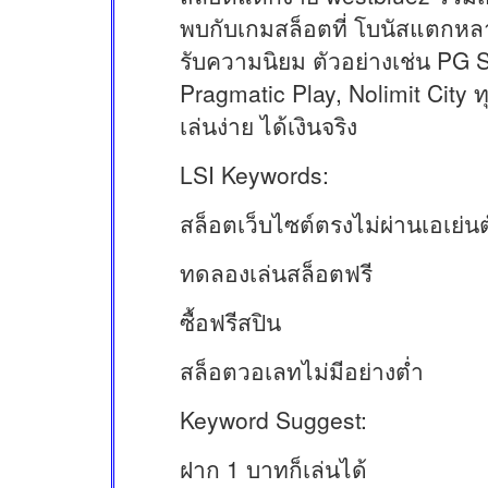
พบกับเกมสล็อตที่ โบนัสแตกหลาย
รับความนิยม ตัวอย่างเช่น PG 
Pragmatic Play, Nolimit City
เล่นง่าย ได้เงินจริง
LSI Keywords:
สล็อตเว็บไซต์ตรงไม่ผ่านเอเย่นต
ทดลองเล่นสล็อตฟรี
ซื้อฟรีสปิน
สล็อตวอเลทไม่มีอย่างต่ำ
Keyword Suggest:
ฝาก 1 บาทก็เล่นได้