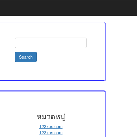
Search
for:
หมวดหมู่
123xos.com
123xos.com