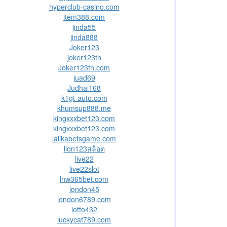
hyperclub-casino.com
item388.com
jinda55
jinda888
Joker123
joker123th
Joker123th.com
juad69
Judhai168
k1gt-auto.com
khumsup888.me
kingxxxbet123.com
kingxxxbet123.com
lalikabetsgame.com
lion123สล็อต
live22
live22slot
lnw365bet.com
london45
london6789.com
lotto432
luckycat789.com