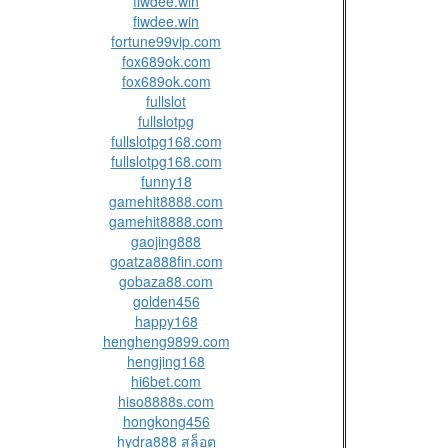
fiwdee.win
fiwdee.win
fortune99vip.com
fox689ok.com
fox689ok.com
fullslot
fullslotpg
fullslotpg168.com
fullslotpg168.com
funny18
gamehit8888.com
gamehit8888.com
gaojing888
goatza888fin.com
gobaza88.com
golden456
happy168
hengheng9899.com
hengjing168
hi6bet.com
hiso8888s.com
hongkong456
hydra888 สล็อต