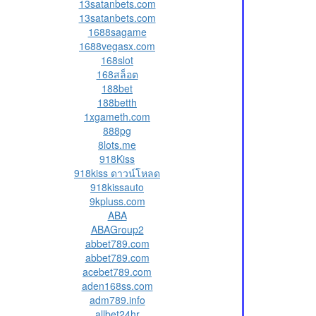
13satanbets.com
13satanbets.com
1688sagame
1688vegasx.com
168slot
168สล็อต
188bet
188betth
1xgameth.com
888pg
8lots.me
918Kiss
918kiss ดาวน์โหลด
918kissauto
9kpluss.com
ABA
ABAGroup2
abbet789.com
abbet789.com
acebet789.com
aden168ss.com
adm789.info
allbet24hr