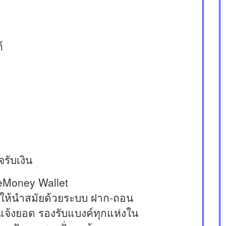
์
รับเงิน
eMoney Wallet
ให้นำสมัยด้วยระบบ ฝาก-ถอน
องแจ้งยอด รองรับแบงค์ทุกแห่งใน