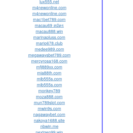
lux555.net
m4newonline.com
m4newonline.com
mac1bet789.com
macau69 สมัคร
macau888.win
marinapluss.com
mario678.club
medee989.com
megawaysbet789.com
mercyrosa168.com
mfj889xx.com
mia88th.com
mib555s.com
mib555s.com
monkey789
moza888.com
mun789slot.com
mwin9s.com
nagawaybet.com
nakoya1688.site
nbwin.me
nextgen99.win