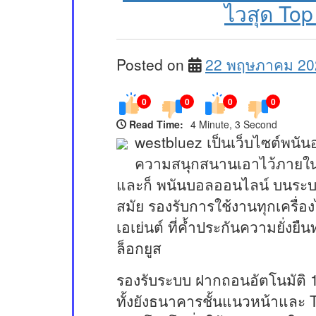
ไวสุด To
Posted on
22 พฤษภาคม 20
0
0
0
0
Read Time:
4 Minute, 3 Second
westbluez เป็นเว็บไซต์พนั
ความสนุกสนานเอาไว้ภายในที
และก็ พนันบอลออนไลน์ บนระบบที
สมัย รองรับการใช้งานทุกเครื่อง
เอเย่นต์ ที่ค้ำประกันความยั่งยื
ล็อกยูส
รองรับระบบ ฝากถอนอัตโนมัติ 10
ทั้งยังธนาคารชั้นแนวหน้าและ T