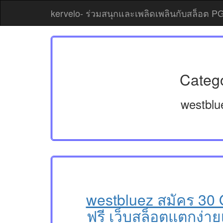
Skip
kervelo- ร่วมสนุกและเพลิดเพลินกับสล็อต P
to
content
Catego
westblu
westbluez สมัคร 30 
ฟรี เว็บสล็อตแตกง่