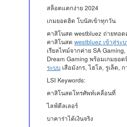
สล็อตแตกง่าย 2024
เกมยอดฮิต โบนัสเข้าทุกวัน
คาสิโนสด westbluez ถ่ายทอด
คาสิโนสด
westbluez เข้าสู่ระ
เรียลไทม์จากค่าย SA Gaming,
Dream Gaming พร้อมเกมยอดนิ
ระบบ
เสือมังกร, ไฮโล, รูเล็ต, 
LSI Keywords:
คาสิโนสดโทรศัพท์เคลื่อนที่
ไลฟ์ดีลเลอร์
บาคาร่าได้เงินจริง