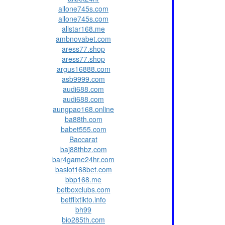
allone745s.com
allone745s.com
allstar168.me
ambnovabet.com
aress77.shop
aress77.shop
argus16888.com
asb9999.com
audi688.com
audi688.com
aungpao168.online
ba88th.com
babet555.com
Baccarat
baj88thbz.com
bar4game24hr.com
baslot168bet.com
bbp168.me
betboxclubs.com
betflixtikto.info
bh99
bio285th.com