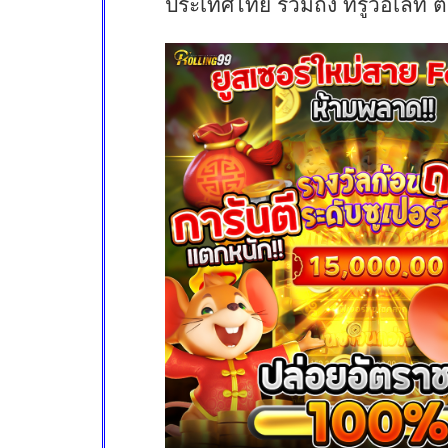
ประเทศไทย รวมถึง ทรูวอเลท ต