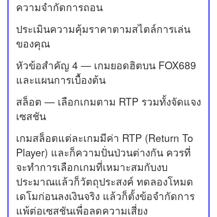
ความจำกัดการถอน
ประเมินความคุ้มราคาตามสไตล์การเล่น
ของคุณ
หัวข้อสำคัญ 4 — เกมยอดฮิตบน FOX689
และแผนการเบื้องต้น
สล็อต — เลือกเกมตาม RTP รวมทั้งจัดแจง
เซสชัน
เกมสล็อตแต่ละเกมมีค่า RTP (Return To
Player) และก็ความปั่นป่วนต่างกัน ควรที่
จะทำการเลือกเกมที่เหมาะสมกับงบ
ประมาณแล้วก็วัตถุประสงค์ ทดลองโหมด
เดโมก่อนลงเงินจริง แล้วก็ตั้งข้อจำกัดการ
แพ้ต่อเซสชันเพื่อลดความเสี่ยง