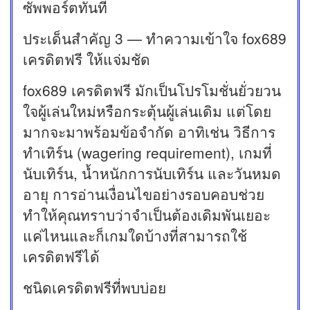
ซัพพอร์ตทันที
ประเด็นสำคัญ 3 — ทำความเข้าใจ fox689
เครดิตฟรี ให้แจ่มชัด
fox689 เครดิตฟรี มักเป็นโปรโมชั่นยั่วยวน
ใจผู้เล่นใหม่หรือกระตุ้นผู้เล่นเดิม แต่โดย
มากจะมาพร้อมข้อจำกัด อาทิเช่น วิธีการ
ทำเทิร์น (wagering requirement), เกมที่
นับเทิร์น, น้ำหนักการนับเทิร์น และวันหมด
อายุ การอ่านเงื่อนไขอย่างรอบคอบช่วย
ทำให้คุณทราบว่าจำเป็นต้องเดิมพันเยอะ
แค่ไหนและก็เกมใดบ้างที่สามารถใช้
เครดิตฟรีได้
ชนิดเครดิตฟรีที่พบบ่อย