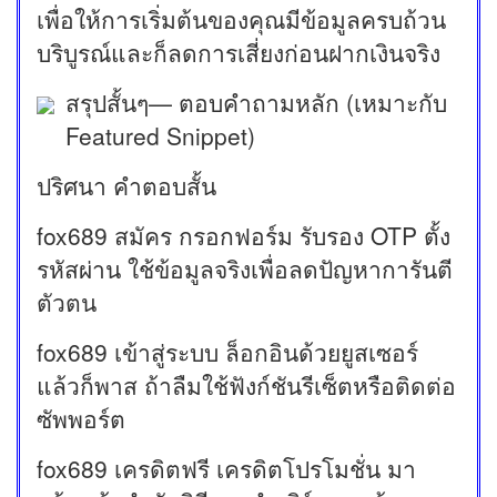
เพื่อให้การเริ่มต้นของคุณมีข้อมูลครบถ้วน
บริบูรณ์และก็ลดการเสี่ยงก่อนฝากเงินจริง
สรุปสั้นๆ— ตอบคำถามหลัก (เหมาะกับ
Featured Snippet)
ปริศนา คำตอบสั้น
fox689 สมัคร กรอกฟอร์ม รับรอง OTP ตั้ง
รหัสผ่าน ใช้ข้อมูลจริงเพื่อลดปัญหาการันตี
ตัวตน
fox689 เข้าสู่ระบบ ล็อกอินด้วยยูสเซอร์
แล้วก็พาส ถ้าลืมใช้ฟังก์ชันรีเซ็ตหรือติดต่อ
ซัพพอร์ต
fox689 เครดิตฟรี เครดิตโปรโมชั่น มา