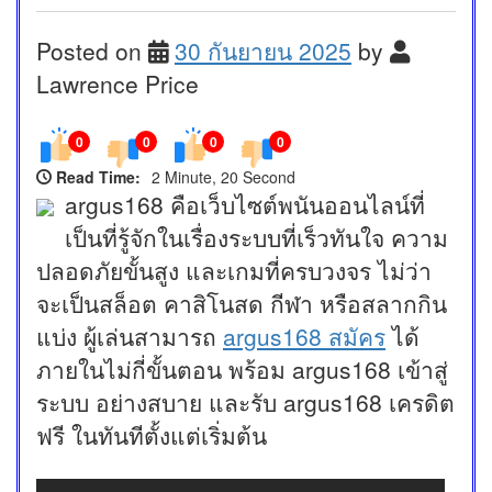
Posted on
30 กันยายน 2025
by
Lawrence Price
0
0
0
0
Read Time:
2 Minute, 20 Second
argus168 คือเว็บไซต์พนันออนไลน์ที่
เป็นที่รู้จักในเรื่องระบบที่เร็วทันใจ ความ
ปลอดภัยขั้นสูง และเกมที่ครบวงจร ไม่ว่า
จะเป็นสล็อต คาสิโนสด กีฬา หรือสลากกิน
แบ่ง ผู้เล่นสามารถ
argus168 สมัคร
ได้
ภายในไม่กี่ขั้นตอน พร้อม argus168 เข้าสู่
ระบบ อย่างสบาย และรับ argus168 เครดิต
ฟรี ในทันทีตั้งแต่เริ่มต้น