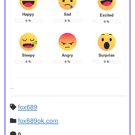
Happy
Sad
Excited
0
%
0
%
0
%
Sleepy
Angry
Surprise
0
%
0
%
0
%
…
fox689
fox689ok.com
0