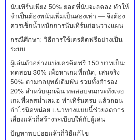
นับเทิร์นเพียง 50% ยอดที่นับจะลดลง ทำให้
จำเป็นต้องพนันเพิ่มเป็นสองเท่า — จึงต้อง
ควรเช็กน้ำหนักการนับเทิร์นก่อนวางแผน
กรณีศึกษา: วิธีการใช้เครดิตฟรีอย่างเป็น
ระบบ
ผู้เล่นตัวอย่างแบ่งเครดิตฟรี 150 บาทเป็น:
ทดสอบ 30% เพื่อหาเกมที่ถนัด, เล่นจริง
50% ตามกลยุทธ์เดิมพัน รวมทั้งสำรอง
20% สำหรับฉุกเฉิน ทดสอบจนกระทั่งเจอ
เกมที่ผลสม่ำเสมอ ทำเทิร์นครบ แล้วถอน
กำไรนิดหน่อย แนวทางแบบนี้ช่วยลดการ
เสี่ยงแล้วก็สร้างระเบียบให้กับผู้เล่น
ปัญหาพบบ่อยแล้วก็วิธีแก้ไข