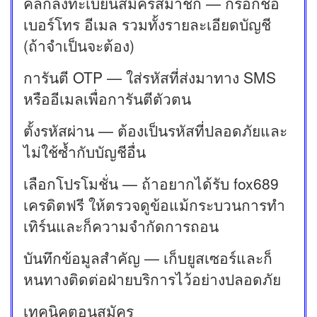
คลิกลงทะเบียนสมัครสมาชิก — กรอกชื่อ
เบอร์โทร อีเมล รวมทั้งรายละเอียดบัญชี
(ถ้าจำเป็นจะต้อง)
การันตี OTP — ใส่รหัสที่ส่งมาทาง SMS
หรืออีเมลเพื่อการันตีตัวตน
ตั้งรหัสผ่าน — ต้องเป็นรหัสที่ปลอดภัยและ
ไม่ใช้ซ้ำกับบัญชีอื่น
เลือกโปรโมชั่น — ถ้าอยากได้รับ fox689
เครดิตฟรี ให้ตรวจดูข้อแม้กระบวนการทำ
เทิร์นและก็ความจำกัดการถอน
บันทึกข้อมูลสำคัญ — เก็บยูสเซอร์และก็
หนทางติดต่อฝ่ายบริการไว้อย่างปลอดภัย
เทคนิคตอนสมัคร