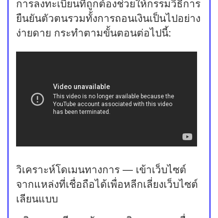
การลงทะเบียนที่ถูกต้องช่วยให้กรรมวิธีการ
ยืนยันตัวตนรวมทั้งการถอนเงินเป็นไปอย่าง
ง่ายดาย กระทำตามขั้นตอนต่อไปนี้:
วิเคราะห์โดเมนทางการ — เข้าเว็บไซต์
จากแหล่งที่เชื่อถือได้เพื่อหลีกเลี่ยงเว็บไซต์
เลียนแบบ