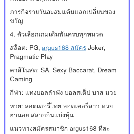
ภารกิจรายวันสะสมแต้มแลกเปลี่ยนของ
ขวัญ
4. ตัวเลือกเกมเดิมพันครบทุกหมวด
สล็อต: PG,
argus168 สมัคร
Joker,
Pragmatic Play
คาสิโนสด: SA, Sexy Baccarat, Dream
Gaming
กีฬา: แทงบอลลำพัง บอลสเต็ป บาส มวย
หวย: ลอตเตอรี่ไทย ลอตเตอรี่ลาว หวย
ฮานอย สลากกินแบ่งหุ้น
แนวทางสมัครสมาชิก argus168 ทีละ