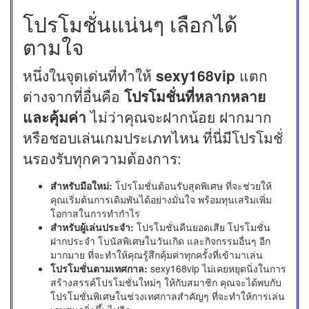
โปรโมชั่นแน่นๆ เลือกได้
ตามใจ
หนึ่งในจุดเด่นที่ทำให้
sexy168vip
แตก
ต่างจากที่อื่นคือ
โปรโมชั่นที่หลากหลาย
และคุ้มค่า
ไม่ว่าคุณจะฝากน้อย ฝากมาก
หรือชอบเล่นเกมประเภทไหน ที่นี่มีโปรโมชั่
นรองรับทุกความต้องการ:
สำหรับมือใหม่:
โปรโมชั่นต้อนรับสุดพิเศษ ที่จะช่วยให้
คุณเริ่มต้นการเดิมพันได้อย่างมั่นใจ พร้อมทุนเสริมเพิ่ม
โอกาสในการทำกำไร
สำหรับผู้เล่นประจำ:
โปรโมชั่นคืนยอดเสีย โปรโมชั่น
ฝากประจำ โบนัสพิเศษในวันเกิด และกิจกรรมอื่นๆ อีก
มากมาย ที่จะทำให้คุณรู้สึกคุ้มค่าทุกครั้งที่เข้ามาเล่น
โปรโมชั่นตามเทศกาล:
sexy168vip ไม่เคยหยุดนิ่งในการ
สร้างสรรค์โปรโมชั่นใหม่ๆ ให้กับสมาชิก คุณจะได้พบกับ
โปรโมชั่นพิเศษในช่วงเทศกาลสำคัญๆ ที่จะทำให้การเล่น