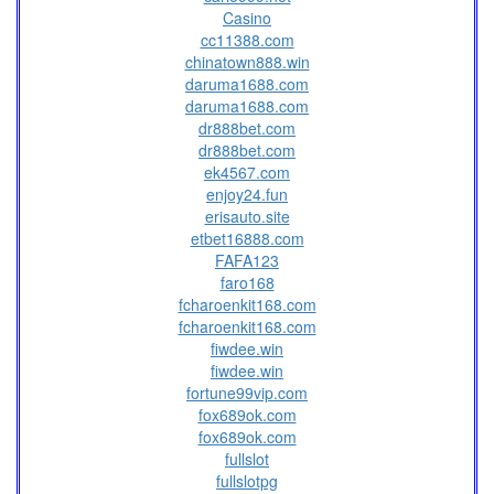
Casino
cc11388.com
chinatown888.win
daruma1688.com
daruma1688.com
dr888bet.com
dr888bet.com
ek4567.com
enjoy24.fun
erisauto.site
etbet16888.com
FAFA123
faro168
fcharoenkit168.com
fcharoenkit168.com
fiwdee.win
fiwdee.win
fortune99vip.com
fox689ok.com
fox689ok.com
fullslot
fullslotpg