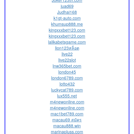
juad69
Judhai168
k1gt-auto.com
khumsup888.me
kingxxxbet123.com
kingxxxbet123.com
lalikabetsgame.com
lion123สล็อต
live22
live22slot
lnw365bet.com
london45
london6789.com
lotto432
luckycat789.com
lux555.net
m4newonline.com
m4newonline.com
mac1bet789.com
macau69 สมัคร
macau888.win
marinapluss.com