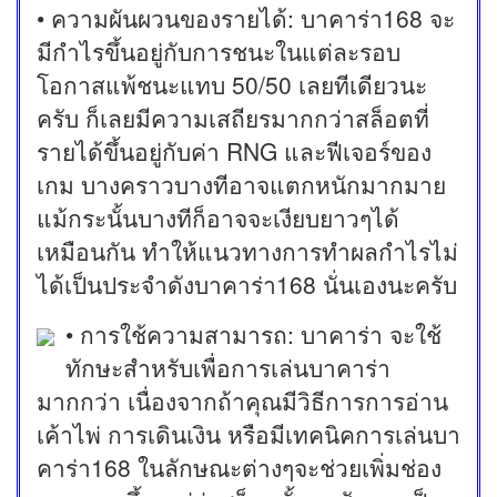
• ความผันผวนของรายได้: บาคาร่า168 จะ
มีกำไรขึ้นอยู่กับการชนะในแต่ละรอบ
โอกาสแพ้ชนะแทบ 50/50 เลยทีเดียวนะ
ครับ ก็เลยมีความเสถียรมากกว่าสล็อตที่
รายได้ขึ้นอยู่กับค่า RNG และฟีเจอร์ของ
เกม บางคราวบางทีอาจแตกหนักมากมาย
แม้กระนั้นบางทีก็อาจจะเงียบยาวๆได้
เหมือนกัน ทำให้แนวทางการทำผลกำไรไม่
ได้เป็นประจำดังบาคาร่า168 นั่นเองนะครับ
• การใช้ความสามารถ: บาคาร่า จะใช้
ทักษะสำหรับเพื่อการเล่นบาคาร่า
มากกว่า เนื่องจากถ้าคุณมีวิธีการการอ่าน
เค้าไพ่ การเดินเงิน หรือมีเทคนิคการเล่นบา
คาร่า168 ในลักษณะต่างๆจะช่วยเพิ่มช่อง