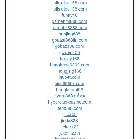
fullslotpg168.com
fullslotpg168.com
funny18
gamehit8888.com
gamehit8888.com
gaojing888
goatza888fin.com
gobaza88.com
golden456
happy168
hengheng9899.com
hengjing168
hi6bet.com
hiso8888s.com
hongkong456
hydra888 สล็อต
hyperclub-casino.com
item388.com
jinda55
jinda888
Joker123
joker123th
Joker123th.com