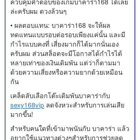
ควบคุมคำตอบของเกมบาคาร่า168 ได้เลย
ล่ะครับผม ดวงล้วนๆ
• ผลตอบแทน: บาคาร่า168 จะให้ผล
ทดแทนแบบรอบต่อรอบเพียงแค่นั้น และมี
กำไรแบบคงที่ เสี่ยงมากก็ได้มากนั่นเอง
ครับผม ส่วนสล็อตจะมีโอกาสได้กำไรได้
หลายเท่าของเงินเดิมพัน แต่ว่าก็ตามมา
ด้วยความเสี่ยงหรือความยากด้วยเหมือน
กัน
เคล็ดลับเลือกโต๊ะเดิมพันบาคาร่ากับ
sexy168vip
ลดจังหวะสำหรับการเล่นเสีย
มากขึ้น!
สำหรับคนใดที่เข้ามาพนันกับ บาคาร่า แล้ว
อยากใช้แนวทางต่างๆสำหรับการช่วยลด