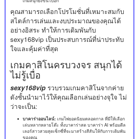
เกมสนุกยิ่งขึ้นไปอีก
คุณสามารถเลือกโปรโมชั่นที่เหมาะสมกับ
สไตล์การเล่นและงบประมาณของคุณได้
อย่างอิสระ ทำให้การเดิมพันกับ
sexy168vip เป็นประสบการณ์ที่น่าประทับ
ใจและคุ้มค่าที่สุด
เกมคาสิโนครบวงจร สนุกได้
ไม่รู้เบื่อ
sexy168vip
รวบรวมเกมคาสิโนจากค่าย
ดังชั้นนำมาไว้ให้คุณเลือกเล่นอย่างจุใจ ไม่
ว่าจะเป็น:
บาคาร่าออนไลน์:
เกมไพ่ยอดนิยมตลอดกาล ที่มีให้เลือก
เล่นหลากหลายโต๊ะ ทั้งบาคาร่าสด บาคาร่า AI พร้อมดีล
เลอร์สาวสวยสุดเซ็กซี่ที่จะมาสร้างสีสันให้กับการเดิมพัน
ของคุณ