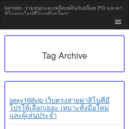
Skip
kervelo- ร่วมสนุกและเพลิดเพลินกับสล็อต PG และคา
to
สิโนออนไลน์ที่ไม่เหมือนใคร!
content
T
o
g
g
l
e
Tag Archive
n
a
v
i
g
a
t
i
sexy168vip เว็บตรงสายคาสิโนที่มี
o
โปรให้เลือกเยอะ เหมาะทั้งมือใหม่
n
และผู้เล่นประจำ