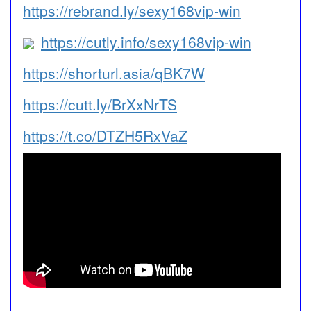
https://rebrand.ly/sexy168vip-win
https://cutly.info/sexy168vip-win
https://shorturl.asia/qBK7W
https://cutt.ly/BrXxNrTS
https://t.co/DTZH5RxVaZ