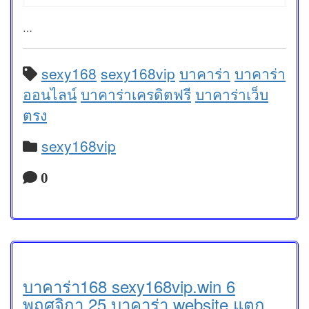
…
sexy168
sexy168vip
บาคาร่า
บาคาร่า
ออนไลน์
บาคาร่าเครดิตฟรี
บาคาร่าเว็บ
ตรง
sexy168vip
0
บาคาร่า168 sexy168vip.win 6
พฤศจิกา 25 บาคาร่า website แตก