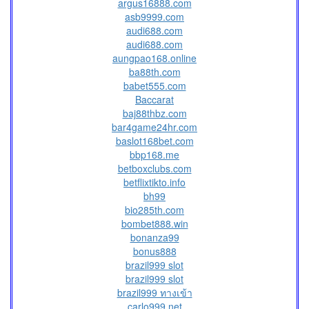
argus16888.com
asb9999.com
audi688.com
audi688.com
aungpao168.online
ba88th.com
babet555.com
Baccarat
baj88thbz.com
bar4game24hr.com
baslot168bet.com
bbp168.me
betboxclubs.com
betflixtikto.info
bh99
bio285th.com
bombet888.win
bonanza99
bonus888
brazil999 slot
brazil999 slot
brazil999 ทางเข้า
carlo999.net