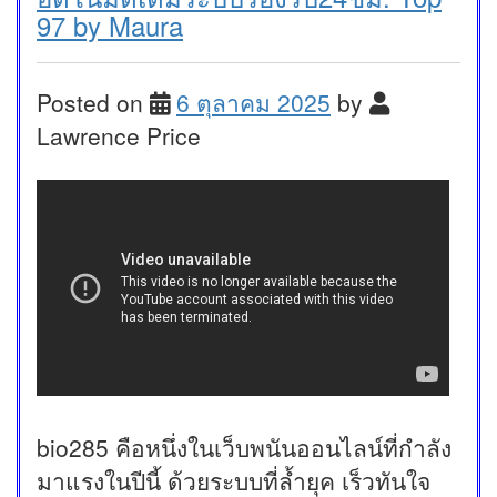
97 by Maura
Posted on
6 ตุลาคม 2025
by
Lawrence Price
bio285 คือหนึ่งในเว็บพนันออนไลน์ที่กำลัง
มาแรงในปีนี้ ด้วยระบบที่ล้ำยุค เร็วทันใจ