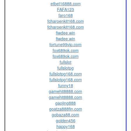
etbet16888.com
FAFA123
faro168
fcharoenkit168.com
fcharoenkit168.com
fiwdee.win
fiwdee.win
fortune99vip.com
fox689ok.com
fox689ok.com
fullslot
fullslotpg
fullslotpg168.com
fullslotpg168.com
funny18
gamehit8888.com
gamehit8888.com
gaojing888
goatza888fin.com
gobaza88.com
golden456
happy168