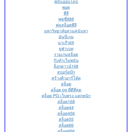
พนันออนไลน์
พอต
พีจี
พุซซี่888
ฟลูสล็อตพีจี
มหาวิทยาลัยสวนสุนันทา
มันนี่เกม
มาเก๊า69
ยูฟ่าเบท
รวมเกมสล็อต
รับทำเว็บพนัน
ล็อกดาวน์168
สปอร์ตบุ๊ก
สร้างคิวอาร์โค้ด
สล็อต
สล็อต pg ที่ดีที่สุด
สล็อต PG เว็บตรง แตกหนัก
สล็อต168
สล็อต44
สล็อต456
สล็อต55
สล็อต66
สล็อต666