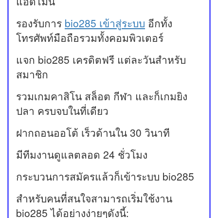
แอดไม่น
รองรับการ
bio285 เข้าสู่ระบบ
อีกทั้ง
โทรศัพท์มือถือรวมทั้งคอมพิวเตอร์
แจก bio285 เครดิตฟรี แต่ละวันสำหรับ
สมาชิก
รวมเกมคาสิโน สล็อต กีฬา และก็เกมยิง
ปลา ครบจบในที่เดียว
ฝากถอนออโต้ เร็วด้านใน 30 วินาที
มีทีมงานดูแลตลอด 24 ชั่วโมง
กระบวนการสมัครแล้วก็เข้าระบบ bio285
สำหรับคนที่สนใจสามารถเริ่มใช้งาน
bio285 ได้อย่างง่ายๆดังนี้: