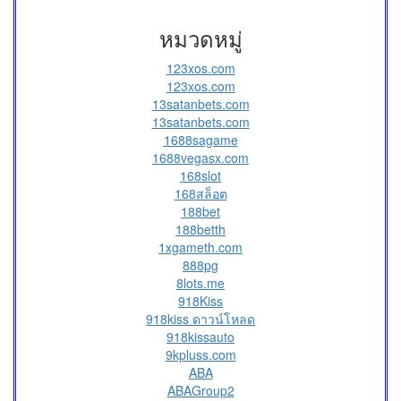
หมวดหมู่
123xos.com
123xos.com
13satanbets.com
13satanbets.com
1688sagame
1688vegasx.com
168slot
168สล็อต
188bet
188betth
1xgameth.com
888pg
8lots.me
918Kiss
918kiss ดาวน์โหลด
918kissauto
9kpluss.com
ABA
ABAGroup2