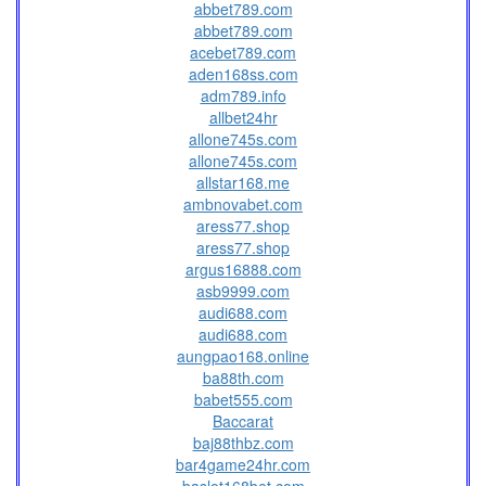
abbet789.com
abbet789.com
acebet789.com
aden168ss.com
adm789.info
allbet24hr
allone745s.com
allone745s.com
allstar168.me
ambnovabet.com
aress77.shop
aress77.shop
argus16888.com
asb9999.com
audi688.com
audi688.com
aungpao168.online
ba88th.com
babet555.com
Baccarat
baj88thbz.com
bar4game24hr.com
baslot168bet.com