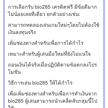
การเลือกรับ bio285 เครดิตฟรี มีข้อดีมาก
ไม่น้อยเลยทีเดียว ยกตัวอย่างเช่น:
สามารถทดลองเล่นเกมใหม่ๆโดยไม่ต้องใช้
เงินลงทุนจริง
เพิ่มช่องทางสำหรับเพื่อการได้กำไร
เหมาะสำหรับผู้เล่นมือใหม่ที่ยังไม่แน่ใจ
ถอนเงินได้จริงเมื่อปฏิบัติตามข้อตกลงโปร
โมชั่น
วิธีการเล่น bio285 ให้ได้กำไร
เพื่อเพิ่มช่องทางสำหรับเพื่อการทำเงินจาก
bio285 ผู้เล่นสามารถนำเคล็ดลับกลุ่มนี้ไป
ใช้: