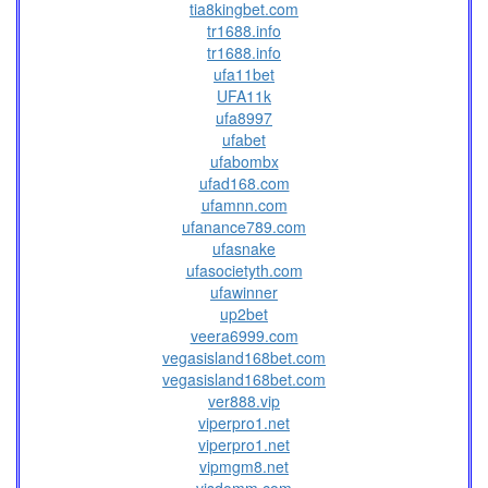
tia8kingbet.com
tr1688.info
tr1688.info
ufa11bet
UFA11k
ufa8997
ufabet
ufabombx
ufad168.com
ufamnn.com
ufanance789.com
ufasnake
ufasocietyth.com
ufawinner
up2bet
veera6999.com
vegasisland168bet.com
vegasisland168bet.com
ver888.vip
viperpro1.net
viperpro1.net
vipmgm8.net
visdomm.com