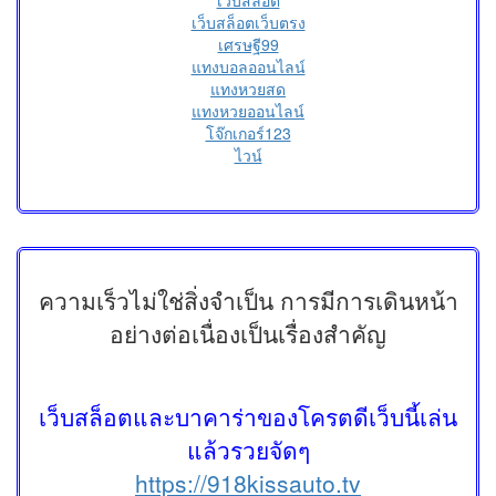
เว็บสล็อตเว็บตรง
เศรษฐี99
แทงบอลออนไลน์
แทงหวยสด
แทงหวยออนไลน์
โจ๊กเกอร์123
ไวน์
ความเร็วไม่ใช่สิ่งจำเป็น การมีการเดินหน้า
อย่างต่อเนื่องเป็นเรื่องสำคัญ
เว็บสล็อตและบาคาร่าของโครตดีเว็บนี้เล่น
แล้วรวยจัดๆ
https://918kissauto.tv