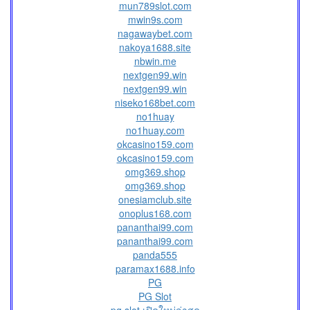
mun789slot.com
mwin9s.com
nagawaybet.com
nakoya1688.site
nbwin.me
nextgen99.win
nextgen99.win
niseko168bet.com
no1huay
no1huay.com
okcasino159.com
okcasino159.com
omg369.shop
omg369.shop
onesiamclub.site
onoplus168.com
pananthai99.com
pananthai99.com
panda555
paramax1688.info
PG
PG Slot
pg slot เปิดใหม่ล่าสุด