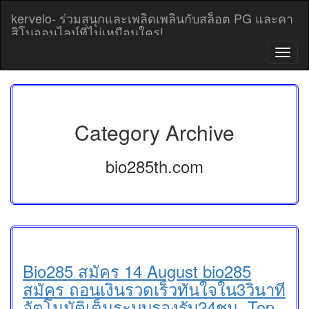
Skip
kervelo- ร่วมสนุกและเพลิดเพลินกับสล็อต PG และคา
to
สิโนออนไลน์ที่ไม่เหมือนใคร!
content
T
o
g
g
l
e
Category Archive
n
a
bio285th.com
v
i
g
a
t
i
o
n
Bio285 สมัคร 14 August bio285
สมัคร ถอนเงินรวดเร็วทันใจใน3วินาที
อัตโนมัติเต็มระบบรองรับ24ชม. Top