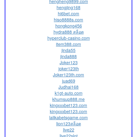
hengheng9899.com
hengjing168
hi6bet.com
hiso8888s.com
hongkong456
hydra888 สล็อต
hyperclub-casino.com
item388.com
jinda55
jinda888
Joker123
joker123th
Joker123th.com
juad69
Judhai168
k1gt-auto.com
khumsup888.me
kingxxxbet123.com
kingxxxbet123.com
lalikabetsgame.com
lion123สล็อต
live22
live22slot