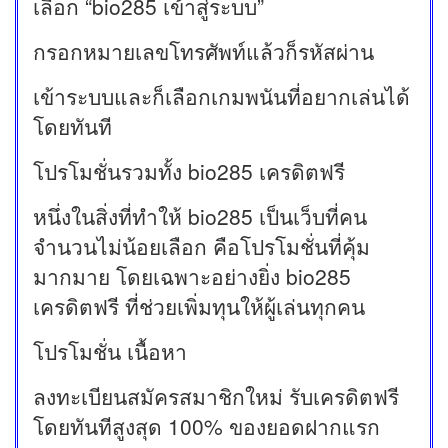
เลือก “bio285 เข้าสู่ระบบ”
กรอกหมายเลขโทรศัพท์แล้วก็รหัสผ่าน
เข้าระบบและก็เลือกเกมพนันที่อยากเล่นได้
โดยทันที
โปรโมชั่นรวมทั้ง bio285 เครดิตฟรี
หนึ่งในสิ่งที่ทำให้ bio285 เป็นเว็บที่คน
จำนวนไม่น้อยเลือก คือโปรโมชั่นที่คุ้ม
มากมาย โดยเฉพาะอย่างยิ่ง bio285
เครดิตฟรี ที่ช่วยเพิ่มทุนให้ผู้เล่นทุกคน
โปรโมชั่น เนื้อหา
ลงทะเบียนสมัครสมาชิกใหม่ รับเครดิตฟรี
โดยทันทีสูงสุด 100% ของยอดฝากแรก