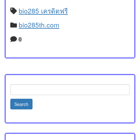
bio285 เครดิตฟรี
bio285th.com
0
Search
for: