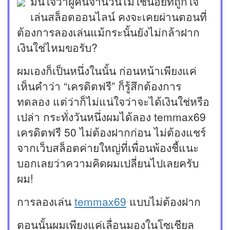
มั่นใจว่าผู้คนจำนวนไม่ใช้น้อยที่ถูกใจ
เล่นสล็อตออนไลน์ คงจะเคยผ่านตอนที่
ต้องการลองเล่นแม้กระนั้นยังไม่กล้าฝาก
เงินใช่ไหมขอรับ?
ผมเองก็เป็นหนึ่งในนั้น ก่อนหน้าเพียงแค่
เห็นคำว่า “เครดิตฟรี” ก็รู้สึกต้องการ
ทดลอง แต่ว่าก็ไม่แน่ใจว่าจะได้เงินใช่หรือ
เปล่า กระทั่งวันหนึ่งผมได้ลอง temmax69
เครดิตฟรี 50 ไม่ต้องฝากก่อน ไม่ต้องแชร์
จากเว็บสล็อตค่ายใหญ่ที่เพื่อนพ้องชี้แนะ
บอกเลยว่าความคิดผมเปลี่ยนไปเลยครับ
ผม!
การลองเล่น
temmax69
แบบไม่ต้องฝาก
ตอนนั้นผมเพียงแค่เลื่อนมองในโซเชียล