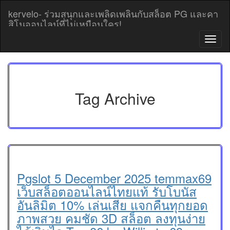
Skip
kervelo- ร่วมสนุกและเพลิดเพลินกับสล็อต PG และคา
to
สิโนออนไลน์ที่ไม่เหมือนใคร!
content
T
o
g
g
l
e
Tag Archive
n
a
v
i
g
a
t
i
Pgslot 5 December 2025 temmax69
o
เว็บสล็อตออนไลน์ไทยแท้ รับโบนัส
n
อันลิมิต 10% เล่นเสีย แจกคืนทุกยอด
ภาพสวย คมชัด 3D สล็อต ลงทุนง่าย