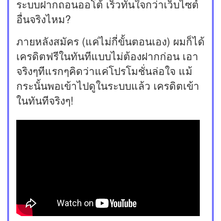
ระบบฝากถอนออโต้ เร็วทันใจกว่าเว็บไซต์
อื่นจริงไหม?
ภายหลังสมัคร (แค่ไม่กี่ขั้นตอนเอง) ผมก็ได้
เครดิตฟรีในทันทีแบบไม่ต้องฝากก่อน เอา
จริงๆทีแรกๆคิดว่าแค่โปรโมชั่นล่อใจ แม้
กระนั้นพอเข้าไปดูในระบบแล้ว เครดิตเข้า
ในทันทีจริงๆ!