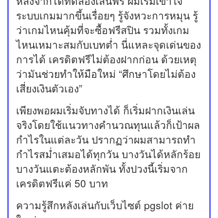
หลังจากได้ทดลองเล่นฟรี ผมเริ่มเข้าใจ
ระบบเกมมากขึ้นเรื่อยๆ รู้จังหวะการหมุน รู้
ว่าเกมไหนคุ้มที่จะซื้อฟรีสปิน รวมทั้งเกม
ไหนเหมาะสมกับเบทต่ำ นี่แหละจุดเด่นของ
การได้ เครดิตฟรีไม่ต้องฝากก่อน ด้วยเหตุ
ว่ามันช่วยทำให้มือใหม่ “ศึกษาโดยไม่ต้อง
เสี่ยงเงินตัวเอง”
เพียงพอผมเริ่มจับทางได้ ก็เริ่มฝากเงินเล่น
จริงโดยใช้แนวทางคำนวณทุนแล้วก็เป้าผล
กำไรในแต่ละวัน ปรากฏว่าผมสามารถทำ
กำไรสม่ำเสมอได้ทุกวัน บางวันได้หลักร้อย
บางวันแตะต้องหลักพัน ทั้งปวงนี้เริ่มจาก
เครดิตฟรีแค่ 50 บาท
ความรู้สึกหลังเล่นกับเว็บไซต์ pgslot ค่าย