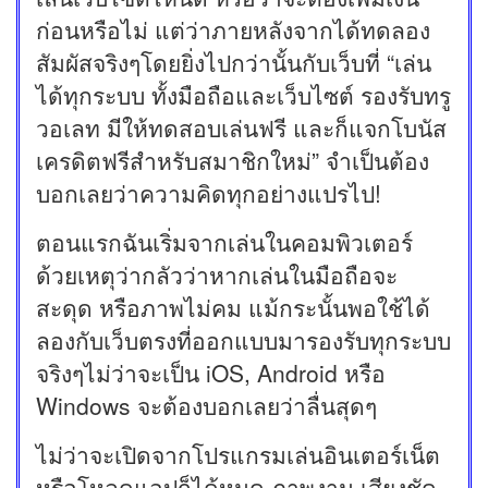
ก่อนหรือไม่ แต่ว่าภายหลังจากได้ทดลอง
สัมผัสจริงๆโดยยิ่งไปกว่านั้นกับเว็บที่ “เล่น
ได้ทุกระบบ ทั้งมือถือและเว็บไซต์ รองรับทรู
วอเลท มีให้ทดสอบเล่นฟรี และก็แจกโบนัส
เครดิตฟรีสำหรับสมาชิกใหม่” จำเป็นต้อง
บอกเลยว่าความคิดทุกอย่างแปรไป!
ตอนแรกฉันเริ่มจากเล่นในคอมพิวเตอร์
ด้วยเหตุว่ากลัวว่าหากเล่นในมือถือจะ
สะดุด หรือภาพไม่คม แม้กระนั้นพอใช้ได้
ลองกับเว็บตรงที่ออกแบบมารองรับทุกระบบ
จริงๆไม่ว่าจะเป็น iOS, Android หรือ
Windows จะต้องบอกเลยว่าลื่นสุดๆ
ไม่ว่าจะเปิดจากโปรแกรมเล่นอินเตอร์เน็ต
หรือโหลดแอปก็ได้หมด ภาพงาม เสียงชัด