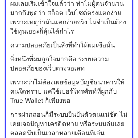
ผมเลยเริ่มเข้าใจแล้วว่า ทำไมผู้คนจำนวน
มากถึงพูดว่า สล็อต เว็บไซต์ตรงแตกง่าย
เพราะเหตุว่ามันแตกง่ายจริง ไม่จำเป็นต้อง
ใช้ทุนเยอะก็ลุ้นได้กำไร
ความปลอดภัยเป็นสิ่งที่ทำให้ผมเชื่อมั่น
สิ่งหนึ่งที่ผมถูกใจมากคือ ระบบความ
ปลอดภัยของเว็บตรงวอเลท
เพราะว่าไม่ต้องเผยข้อมูลบัญชีธนาคารให้
คนใดทราบ แค่ใช้เบอร์โทรศัพท์ที่ผูกกับ
True Wallet ก็เพียงพอ
การฝากถอนก็มีระบบยืนยันตัวตนแน่ชัด ไม่
เคยเจอปัญหาเครดิตหาย หรือระบบล่มเลย
ตลอดนับเป็นเวลาหลายเดือนที่เล่น