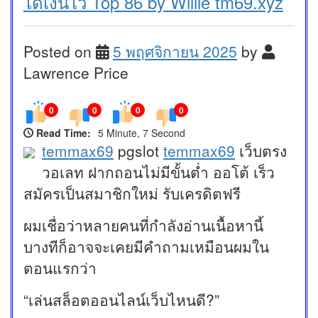
ได้เงินไว Top 86 by Willie tm69.xyz
Posted on
5 พฤศจิกายน 2025
by
Lawrence Price
0
0
0
0
Read Time:
5 Minute, 7 Second
temmax69
pgslot
temmax69
เว็บตรง
วอเลท ฝากถอนไม่มีขั้นต่ำ ออโต้ เร็ว
สมัครเป็นสมาชิกใหม่ รับเครดิตฟรี
ผมเชื่อว่าหลายคนที่กำลังอ่านเนื้อหานี้
บางทีก็อาจจะเคยมีคำถามเหมือนผมใน
ตอนแรกว่า
“เล่นสล็อตออนไลน์เว็บไหนดี?”