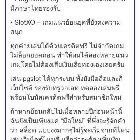
มีภาษาไทยรองรับ
• SlotXO – เกมแนวย้อนยุคที่ยังคงความ
สนุก
ทุกค่ายเล่นได้ด้วยเครดิตฟรี ไม่จำกัดเกม
ไม่ล็อกยอดถอน ทำให้ผมได้ลองหลายแนว
เกมโดยไม่ต้องเสียเงินเสียทองเองเลยครับ
เล่น pgslot ได้ทุกระบบ ทั้งยังมือถือและก็
เว็บไซต์ รองรับทรูวอเลท ทดลองเล่นฟรี
พร้อมโบนัสเครดิตฟรีสำหรับสมาชิกใหม่
ถ้าหากย้อนกลับไปเมื่อหลายปีก่อนหน้านี้
ฉันยังเป็นเพียงแค่ “มือใหม่” ที่พึ่งจะรู้จักคำ
ว่า สล็อต แบบงงมากๆไม่รู้จะเริ่มจากที่ไหน
เล่นเว็บไซต์ไหนดี หรือว่าจะต้องเพิ่มเงิน