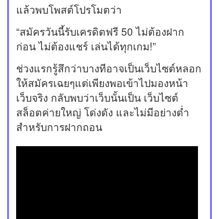
แล้วพบโพสต์โปรโมตว่า
“สมัครวันนี้รับเครดิตฟรี 50 ไม่ต้องฝาก
ก่อน ไม่ต้องแชร์ เล่นได้ทุกเกม!”
ช่วงแรกรู้สึกว่าบางทีอาจเป็นเว็บไซต์หลอก
ให้สมัครเฉยๆแต่เพียงพอเข้าไปมองหน้า
เว็บจริง กลับพบว่าเว็บนั้นเป็น เว็บไซต์
สล็อตค่ายใหญ่ โด่งดัง และไม่มีอย่างต่ำ
สำหรับการฝากถอน