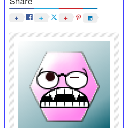
Share