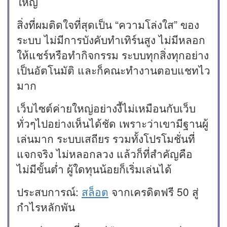
ใหญ่
สิ่งที่ผมติดใจที่สุดเป็น “ความโล่งใส” ของ
ระบบ ไม่มีการบังคับทำเทิร์นสูง ไม่มีหลอก
ให้แชร์หรือทำกิจกรรม ระบบทุกสิ่งทุกอย่าง
เป็นอัตโนมัติ และก็คณะทำงานตอบแชทไว
มาก
เว็บไซต์ค่ายใหญ่อย่างงี้ไม่เหมือนกับเว็บ
ทั่วๆไปอย่างเห็นได้ชัด เพราะว่าเขามีฐานผู้
เล่นมาก ระบบเสถียร รวมทั้งโปรโมชั่นที่
แจกจริง ไม่หลอกลวง แล้วก็ที่สำคัญคือ
ไม่มีขั้นต่ำ ผู้ใดทุนน้อยก็เริ่มเล่นได้
ประสบการณ์:
สล็อต
จากเครดิตฟรี 50 สู่
กำไรหลักพัน