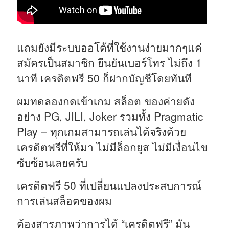
แถมยังมีระบบออโต้ที่ใช้งานง่ายมากๆแค่
สมัครเป็นสมาชิก ยืนยันเบอร์โทร ไม่ถึง 1
นาที เครดิตฟรี 50 ก็ฝากบัญชีโดยทันที
ผมทดลองกดเข้าเกม สล็อต ของค่ายดัง
อย่าง PG, JILI, Joker รวมทั้ง Pragmatic
Play – ทุกเกมสามารถเล่นได้จริงด้วย
เครดิตฟรีที่ให้มา ไม่มีล็อกยูส ไม่มีเงื่อนไข
ซับซ้อนเลยครับ
เครดิตฟรี 50 ที่เปลี่ยนแปลงประสบการณ์
การเล่นสล็อตของผม
ต้องสารภาพว่าการได้ “เครดิตฟรี” มัน