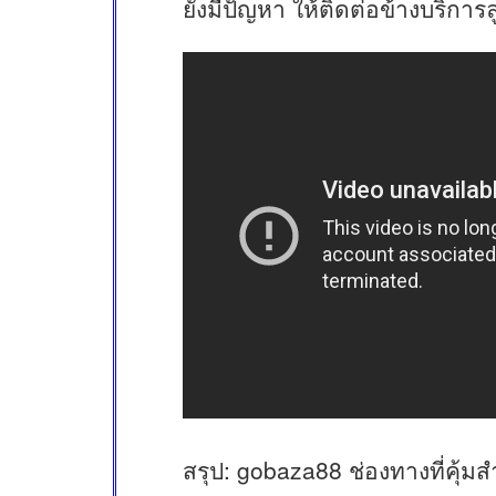
ยังมีปัญหา ให้ติดต่อข้างบริกา
สรุป: gobaza88 ช่องทางที่คุ้ม