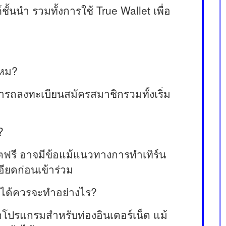
้นนำ รวมทั้งการใช้ True Wallet เพื่อ
หม?
มารถลงทะเบียนสมัครสมาชิกรวมทั้งเริ่ม
?
ตฟรี อาจมีข้อแม้แนวทางการทำเทิร์น
ียดก่อนเข้าร่วม
่ได้ควรจะทำอย่างไร?
ดตโปรแกรมสำหรับท่องอินเตอร์เน็ต แม้