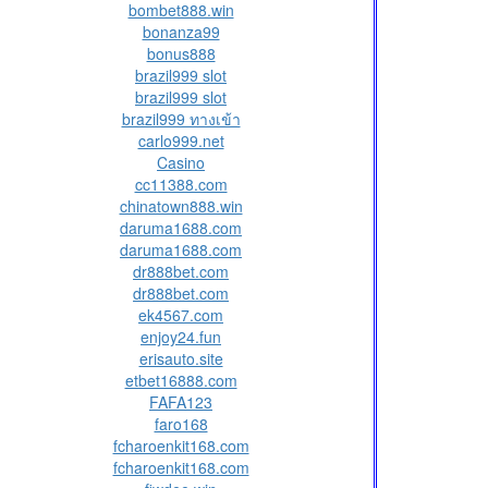
bombet888.win
bonanza99
bonus888
brazil999 slot
brazil999 slot
brazil999 ทางเข้า
carlo999.net
Casino
cc11388.com
chinatown888.win
daruma1688.com
daruma1688.com
dr888bet.com
dr888bet.com
ek4567.com
enjoy24.fun
erisauto.site
etbet16888.com
FAFA123
faro168
fcharoenkit168.com
fcharoenkit168.com