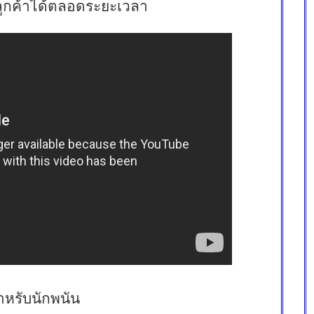
รลูกค้าได้ตลอดระยะเวลา
สำหรับนักพนัน