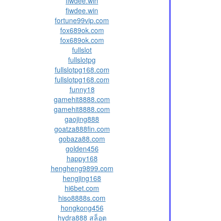
fiwdee.win
fiwdee.win
fortune99vip.com
fox689ok.com
fox689ok.com
fullslot
fullslotpg
fullslotpg168.com
fullslotpg168.com
funny18
gamehit8888.com
gamehit8888.com
gaojing888
goatza888fin.com
gobaza88.com
golden456
happy168
hengheng9899.com
hengjing168
hi6bet.com
hiso8888s.com
hongkong456
hydra888 สล็อต