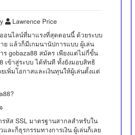
y
Lawrence Price
ออนไลน์ที่มาแรงที่สุดตอนนี้ ด้วยระบบ
่าย แล้วก็มีเกมนานัปการแบบ ผู้เล่น
ร gobaza88 สมัคร เพียงแต่ไม่กี่ขั้น
ข้าสู่ระบบ ได้ทันที ทั้งยังมอบสิทธิ
ยเพิ่มโอกาสและเงินทุนให้ผู้เล่นตั้งแต่
za88?
จ
้ารหัส SSL มาตรฐานสากลสำหรับใน
วและก็ธุรกรรมทางการเงิน ผู้เล่นก็เลย