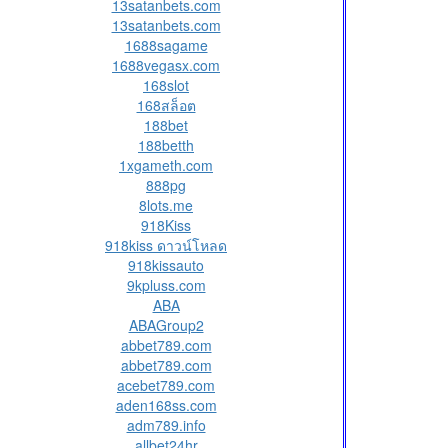
13satanbets.com
13satanbets.com
1688sagame
1688vegasx.com
168slot
168สล็อต
188bet
188betth
1xgameth.com
888pg
8lots.me
918Kiss
918kiss ดาวน์โหลด
918kissauto
9kpluss.com
ABA
ABAGroup2
abbet789.com
abbet789.com
acebet789.com
aden168ss.com
adm789.info
allbet24hr