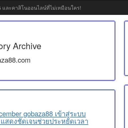
G และคาสิโนออนไลน์ที่ไม่เหมือนใคร!
ry Archive
aza88.com
cember gobaza88 เข้าสู่ระบบ
พธ์แสดงชัดเจนช่วยประหยัดเวลา