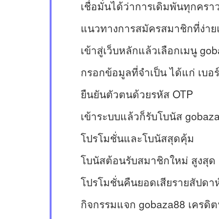
เชื่อมั่นได้ว่าการเดิมพันทุกค
แนวทางการสมัครสมาชิกที่ง่าย
เข้าสู่เว็บหลักแล้วเลือกเมนู g
กรอกข้อมูลที่จำเป็น ได้แก่ เบ
ยืนยันตัวตนด้วยรหัส OTP
เข้าระบบแล้วก็รับโบนัส gobaz
โปรโมชั่นและโบนัสสุดคุ้ม
โบนัสต้อนรับสมาชิกใหม่ สูงสุ
โปรโมชั่นคืนยอดเสียรายสัปดาห
กิจกรรมแจก gobaza88 เครดิตฟรี