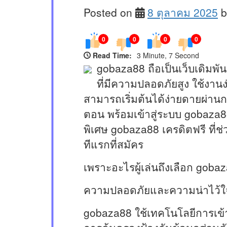
Posted on
8 ตุลาคม 2025
b
0
0
0
0
Read Time:
3 Minute, 7 Second
gobaza88 ถือเป็นเว็บเดิมพัน
ที่มีความปลอดภัยสูง ใช้งานง
สามารถเริ่มต้นได้ง่ายดายผ่านกา
ตอน พร้อมเข้าสู่ระบบ gobaza88 เ
พิเศษ gobaza88 เครดิตฟรี ที่ช่ว
ทีแรกที่สมัคร
เพราะอะไรผู้เล่นถึงเลือก goba
ความปลอดภัยและความน่าไว้ใ
gobaza88 ใช้เทคโนโลยีการเข