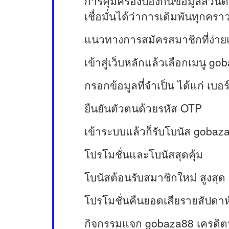
การคุ้มครองป้องกันข้อมูลส่วนตั
เชื่อมั่นได้ว่าการเดิมพันทุกค
แนวทางการสมัครสมาชิกที่ง่าย
เข้าสู่เว็บหลักแล้วเลือกเมนู g
กรอกข้อมูลที่จำเป็น ได้แก่ เบ
ยืนยันตัวตนด้วยรหัส OTP
เข้าระบบแล้วก็รับโบนัส gobaz
โปรโมชั่นและโบนัสสุดคุ้ม
โบนัสต้อนรับสมาชิกใหม่ สูงสุ
โปรโมชั่นคืนยอดเสียรายสัปดาห
กิจกรรมแจก gobaza88 เครดิตฟรี