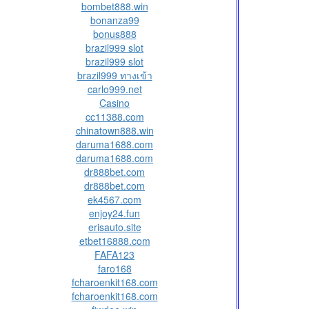
bombet888.win
bonanza99
bonus888
brazil999 slot
brazil999 slot
brazil999 ทางเข้า
carlo999.net
Casino
cc11388.com
chinatown888.win
daruma1688.com
daruma1688.com
dr888bet.com
dr888bet.com
ek4567.com
enjoy24.fun
erisauto.site
etbet16888.com
FAFA123
faro168
fcharoenkit168.com
fcharoenkit168.com