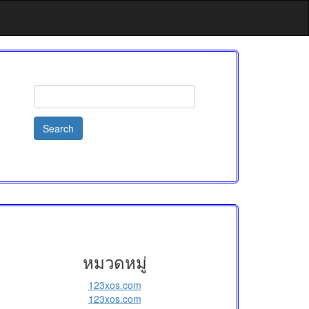
Search
for:
หมวดหมู่
123xos.com
123xos.com