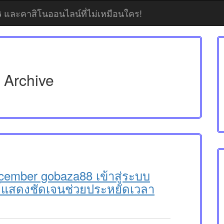
G และคาสิโนออนไลน์ที่ไม่เหมือนใคร!
 Archive
cember gobaza88 เข้าสู่ระบบ
พธ์แสดงชัดเจนช่วยประหยัดเวลา