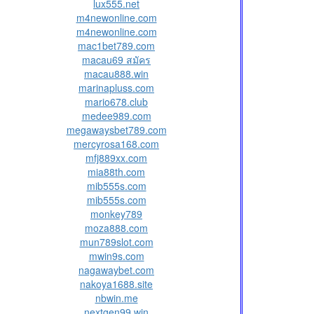
lux555.net
m4newonline.com
m4newonline.com
mac1bet789.com
macau69 สมัคร
macau888.win
marinapluss.com
mario678.club
medee989.com
megawaysbet789.com
mercyrosa168.com
mfj889xx.com
mia88th.com
mib555s.com
mib555s.com
monkey789
moza888.com
mun789slot.com
mwin9s.com
nagawaybet.com
nakoya1688.site
nbwin.me
nextgen99.win