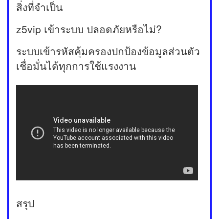
สิ่งที่จำเป็น
z5vip เข้าระบบ ปลอดภัยหรือไม่?
ระบบเข้ารหัสคุ้มครองปกป้องข้อมูลส่วนตัว
เชื่อมั่นได้ทุกการใช้แรงงาน
สรุป