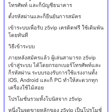
โทรศัพท์ และก็บัญชีธนาคาร
ตั้งรหัสผ่านและก็ยืนยันการสมัคร
เข้าระบบเพื่อรับ z5vip เครดิตฟรี ใช้เดิมพัน
โดยทันที
วิธีเข้าระบบ
ภายหลังสมัครแล้ว ผู้เล่นสามารถ z5vip
เข้าสู่ระบบ ได้โดยกรอกเบอร์โทรศัพท์และ
ก็รหัสผ่าน ระบบรองรับการใช้แรงงานทั้ง
iOS, Android และก็ PC ทำให้สะดวกทุก
เครื่องใช้ไม้สอย
โปรโมชั่นรวมทั้งโบนัสจาก z5vip
หนึ่งในจุดขายหลักของ z5vip เป็นโปรโมชั่