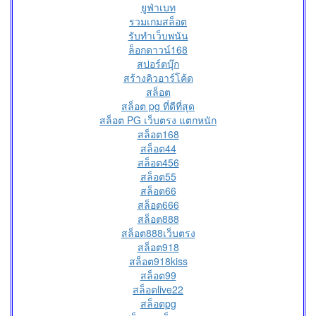
ยูฟ่าเบท
รวมเกมสล็อต
รับทำเว็บพนัน
ล็อกดาวน์168
สปอร์ตบุ๊ก
สร้างคิวอาร์โค้ด
สล็อต
สล็อต pg ที่ดีที่สุด
สล็อต PG เว็บตรง แตกหนัก
สล็อต168
สล็อต44
สล็อต456
สล็อต55
สล็อต66
สล็อต666
สล็อต888
สล็อต888เว็บตรง
สล็อต918
สล็อต918kiss
สล็อต99
สล็อตlive22
สล็อตpg