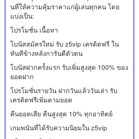
นที่ให้ความคุ้มราคาแก่ผู้เล่นทุกคน โดย
แบ่งเป็น:
โปรโมชั่น เนื้อหา
โบนัสสมัครใหม่ รับ z5vip เครดิตฟรี ใน
ทันทีข้างหลังการันตีตัวตน
โบนัสฝากครั้งแรก รับเพิ่มสูงสุด 100% ของ
ยอดฝาก
โปรโมชั่นรายวัน ฝากวันแล้ววันเล่า รับ
เครดิตฟรีเพิ่มตามยอด
คืนยอดเสีย คืนสูงสุด 10% ทุกอาทิตย์
เกมพนันที่ได้รับความนิยมใน z5vip