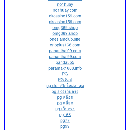
no1huay
no1huay.com
okcasino159.com
okcasino159.com
omg369.shop
omg369.shop
onesiamclub.site
onoplus168.com
pananthai99.com
pananthai99.com
panda555
paramax1688.info
PG
PG Slot
pg slot เปิดใหม่ล่าสุด
pg slot เว็บตรง
pg สล็อต
pg สล็อต
pg เว็บตรง
pg168
pg77
pg99