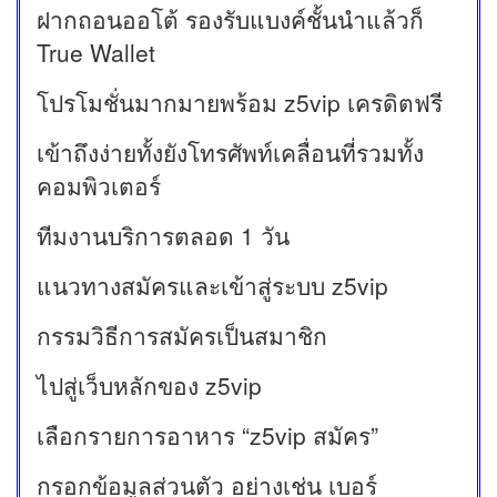
ฝากถอนออโต้ รองรับแบงค์ชั้นนำแล้วก็
True Wallet
โปรโมชั่นมากมายพร้อม z5vip เครดิตฟรี
เข้าถึงง่ายทั้งยังโทรศัพท์เคลื่อนที่รวมทั้ง
คอมพิวเตอร์
ทีมงานบริการตลอด 1 วัน
แนวทางสมัครและเข้าสู่ระบบ z5vip
กรรมวิธีการสมัครเป็นสมาชิก
ไปสู่เว็บหลักของ z5vip
เลือกรายการอาหาร “z5vip สมัคร”
กรอกข้อมูลส่วนตัว อย่างเช่น เบอร์