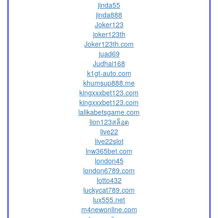
jinda55
jinda888
Joker123
joker123th
Joker123th.com
juad69
Judhai168
k1gt-auto.com
khumsup888.me
kingxxxbet123.com
kingxxxbet123.com
lalikabetsgame.com
lion123สล็อต
live22
live22slot
lnw365bet.com
london45
london6789.com
lotto432
luckycat789.com
lux555.net
m4newonline.com