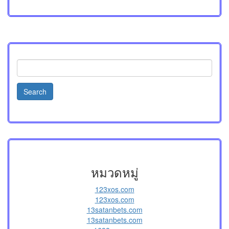
Search
for:
หมวดหมู่
123xos.com
123xos.com
13satanbets.com
13satanbets.com