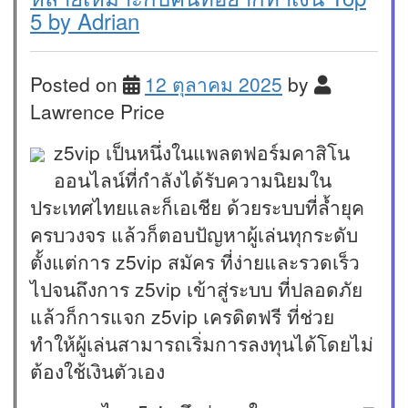
5 by Adrian
Posted on
12 ตุลาคม 2025
by
Lawrence Price
z5vip เป็นหนึ่งในแพลตฟอร์มคาสิโน
ออนไลน์ที่กำลังได้รับความนิยมใน
ประเทศไทยและก็เอเชีย ด้วยระบบที่ล้ำยุค
ครบวงจร แล้วก็ตอบปัญหาผู้เล่นทุกระดับ
ตั้งแต่การ z5vip สมัคร ที่ง่ายและรวดเร็ว
ไปจนถึงการ z5vip เข้าสู่ระบบ ที่ปลอดภัย
แล้วก็การแจก z5vip เครดิตฟรี ที่ช่วย
ทำให้ผู้เล่นสามารถเริ่มการลงทุนได้โดยไม่
ต้องใช้เงินตัวเอง