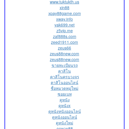
www.tuktukth.us
xin88
xpay88game.com
xway.info
yak699.net
z5vip.me
zaf888s.com
zeed1911.com
zeus66
zeus88new.com
zeus88new.com
ขายทะเบียนรถ
คาสิโน
คาสิโนครบวงจร
คาสิโนออนไลน์
ชื่อหมวดหมู่ใหม่
ซอยเบท
ดูหนัง
ดูหนังx
ดูหนังหนังออนไลน์
ดูหนังออนไลน์
ดูหนังใหม่
ถูกหวย88