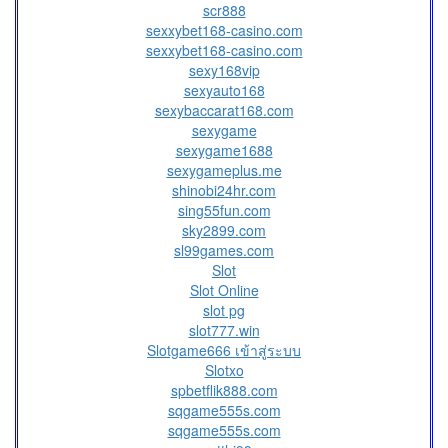
scr888
sexxybet168-casino.com
sexxybet168-casino.com
sexy168vip
sexyauto168
sexybaccarat168.com
sexygame
sexygame1688
sexygameplus.me
shinobi24hr.com
sing55fun.com
sky2899.com
sl99games.com
Slot
Slot Online
slot pg
slot777.win
Slotgame666 เข้าสู่ระบบ
Slotxo
spbetflik888.com
sqgame555s.com
sqgame555s.com