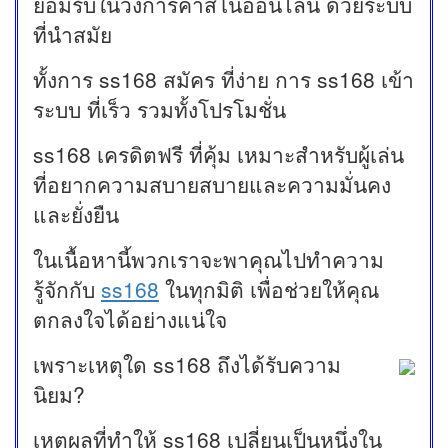
ยอมรับในวงการคาสิโนออนไลน์ ด้วยระบบ
ที่นำสมัย
ทั้งการ ss168 สมัคร ที่ง่าย การ ss168 เข้า
ระบบ ที่เร็ว รวมทั้งโปรโมชั่น
ss168 เครดิตฟรี ที่คุ้ม เหมาะสำหรับผู้เล่น
ที่อยากความสบายสบายและความมั่นคง
และยั่งยืน
ในเนื้อหานี้พวกเราจะพาคุณไปทำความ
รู้จักกับ
ss168
ในทุกมิติ เพื่อช่วยให้คุณ
ตกลงใจได้อย่างแน่ใจ
เพราะเหตุใด ss168 ถึงได้รับความ
นิยม?
เหตุผลที่ทำให้ ss168 เปลี่ยนเป็นหนึ่งใน