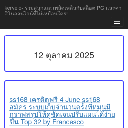
Skip
kervelo- ร่วมสนุกและเพลิดเพลินกับสล็อต PG และคา
to
สิโนออนไลน์ที่ไม่เหมือนใคร!
content
T
o
g
g
l
e
12 ตุลาคม 2025
n
a
v
i
g
a
t
i
ss168 เครดิตฟรี 4 June ss168
o
สมัคร ระบบเก็บจำนวนครั้งที่หมุนมี
n
กราฟสรุปให้ดูชัดเจนปรับแผนได้ง่าย
ขึ้น Top 32 by Francesco