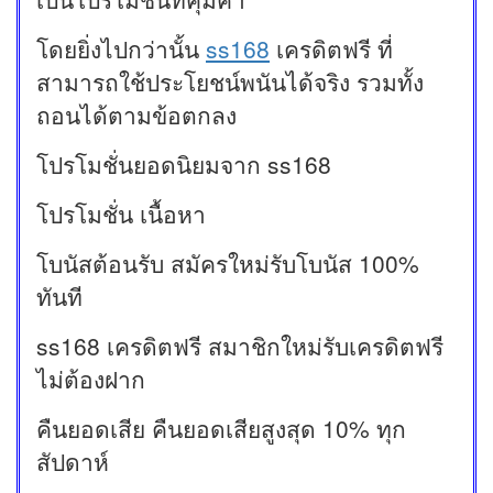
โดยยิ่งไปกว่านั้น
ss168
เครดิตฟรี ที่
สามารถใช้ประโยชน์พนันได้จริง รวมทั้ง
ถอนได้ตามข้อตกลง
โปรโมชั่นยอดนิยมจาก ss168
โปรโมชั่น เนื้อหา
โบนัสต้อนรับ สมัครใหม่รับโบนัส 100%
ทันที
ss168 เครดิตฟรี สมาชิกใหม่รับเครดิตฟรี
ไม่ต้องฝาก
คืนยอดเสีย คืนยอดเสียสูงสุด 10% ทุก
สัปดาห์