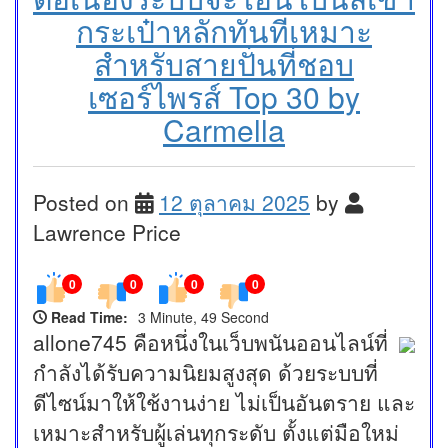
กระเป๋าหลักทันทีเหมาะ
สำหรับสายปั่นที่ชอบ
เซอร์ไพรส์ Top 30 by
Carmella
Posted on
12 ตุลาคม 2025
by
Lawrence Price
0
0
0
0
Read Time:
3 Minute, 49 Second
allone745 คือหนึ่งในเว็บพนันออนไลน์ที่
กำลังได้รับความนิยมสูงสุด ด้วยระบบที่
ดีไซน์มาให้ใช้งานง่าย ไม่เป็นอันตราย และ
เหมาะสำหรับผู้เล่นทุกระดับ ตั้งแต่มือใหม่