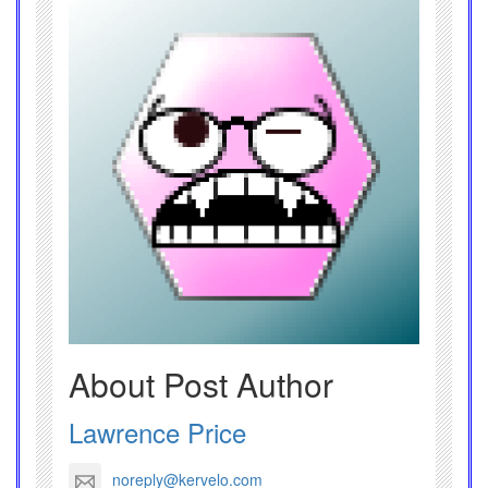
About Post Author
Lawrence Price
noreply@kervelo.com