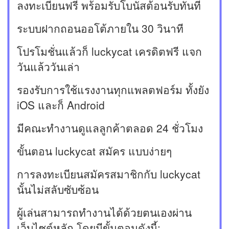
ลงทะเบียนฟรี พร้อมรับโบนัสต้อนรับทันที
ระบบฝากถอนออโต้ภายใน 30 วินาที
โปรโมชั่นแล้วก็ luckycat เครดิตฟรี แจก
วันแล้ววันเล่า
รองรับการใช้แรงงานทุกแพลตฟอร์ม ทั้งยัง
iOS และก็ Android
มีคณะทำงานดูแลลูกค้าตลอด 24 ชั่วโมง
ขั้นตอน luckycat สมัคร แบบง่ายๆ
การลงทะเบียนสมัครสมาชิกกับ luckycat
นั้นไม่สลับซับซ้อน
ผู้เล่นสามารถทำงานได้ด้วยตนเองผ่าน
เว็บไซต์หลัก โดยมีขั้นตอนดังนี้: