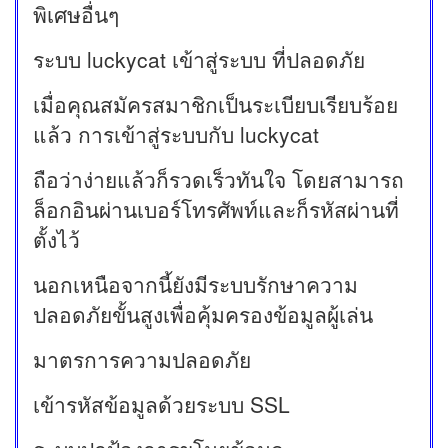
พิเศษอื่นๆ
ระบบ luckycat เข้าสู่ระบบ ที่ปลอดภัย
เมื่อคุณสมัครสมาชิกเป็นระเบียบเรียบร้อย
แล้ว การเข้าสู่ระบบกับ luckycat
ถือว่าง่ายแล้วก็รวดเร็วทันใจ โดยสามารถ
ล็อกอินผ่านเบอร์โทรศัพท์และก็รหัสผ่านที่
ตั้งไว้
นอกเหนือจากนี้ยังมีระบบรักษาความ
ปลอดภัยขั้นสูงเพื่อคุ้มครองข้อมูลผู้เล่น
มาตรการความปลอดภัย
เข้ารหัสข้อมูลด้วยระบบ SSL