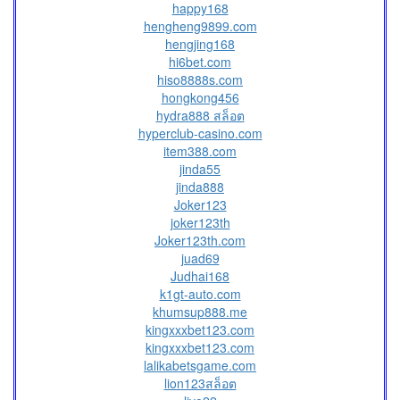
happy168
hengheng9899.com
hengjing168
hi6bet.com
hiso8888s.com
hongkong456
hydra888 สล็อต
hyperclub-casino.com
item388.com
jinda55
jinda888
Joker123
joker123th
Joker123th.com
juad69
Judhai168
k1gt-auto.com
khumsup888.me
kingxxxbet123.com
kingxxxbet123.com
lalikabetsgame.com
lion123สล็อต