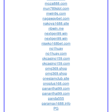
moza888.com
mun789slot.com
mwin9s.com
nagawaybet.com
nakoya1688.site
nbwin.me
nextgen99.win
nextgen99.win
niseko168bet.com
no1huay
no1huay.com
okcasino159.com
okcasino159.com
omg369.shop
omg369.shop
onesiamclub.site
onoplus168.com
pananthai99.com
pananthai99.com
panda555
paramax1688.info
PG