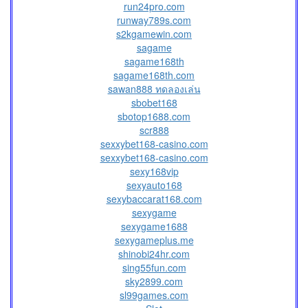
run24pro.com
runway789s.com
s2kgamewin.com
sagame
sagame168th
sagame168th.com
sawan888 ทดลองเล่น
sbobet168
sbotop1688.com
scr888
sexxybet168-casino.com
sexxybet168-casino.com
sexy168vip
sexyauto168
sexybaccarat168.com
sexygame
sexygame1688
sexygameplus.me
shinobi24hr.com
sing55fun.com
sky2899.com
sl99games.com