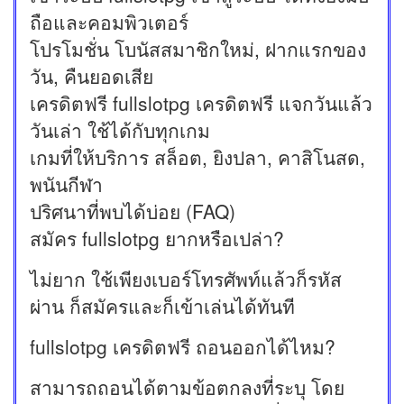
ถือและคอมพิวเตอร์
โปรโมชั่น โบนัสสมาชิกใหม่, ฝากแรกของ
วัน, คืนยอดเสีย
เครดิตฟรี fullslotpg เครดิตฟรี แจกวันแล้ว
วันเล่า ใช้ได้กับทุกเกม
เกมที่ให้บริการ สล็อต, ยิงปลา, คาสิโนสด,
พนันกีฬา
ปริศนาที่พบได้บ่อย (FAQ)
สมัคร fullslotpg ยากหรือเปล่า?
ไม่ยาก ใช้เพียงเบอร์โทรศัพท์แล้วก็รหัส
ผ่าน ก็สมัครและก็เข้าเล่นได้ทันที
fullslotpg เครดิตฟรี ถอนออกได้ไหม?
สามารถถอนได้ตามข้อตกลงที่ระบุ โดย