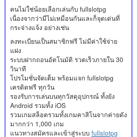
คนไม่ใช่น้อยเลือกเล่นกับ fullslotpg
เนื่องจากว่ามีไม่เหมือนกันและก็จุดเด่นที่
กระจ่างแจ้ง อย่างเช่น
ลงทะเบียนเป็นสมาชิกฟรี ไม่มีค่าใช้จ่าย
แฝง
ระบบฝากถอนอัตโนมัติ รวดเร็วภายใน 30
วินาที
โปรโมชั่นจัดเต็ม พร้อมแจก fullslotpg
เครดิตฟรี ทุกวัน
รองรับการเล่นบนทุกวัสดุอุปกรณ์ ทั้งยัง
Android รวมทั้ง iOS
รวมเกมสล็อตรวมทั้งเกมคาสิโนจากค่ายดัง
มากกว่า 1,000 เกม
แนวทางสมัครและเข้าสู่ระบบ
fullslotpg