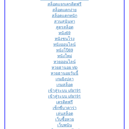
สล็อตแจกเครดิตฟรี
สล็อตแตกง่าย
สล็อตแตกหนัก
สวนสุนันทา
สูตรสล็อต
หนัง69
หนังชนโรง
หนังออนไลน์
หนังโป๊69
หนังใหม่
หวยออนไลน์
หวยฮานอย vip
หวยฮานอยวันนี้
เกมยิงปลา
เกมสล็อต
เข้าสู่ระบบ ufa191
เข้าสู่ระบบ ufa191
เครดิตฟรี
เซ็กซี่บาคาร่า
เล่นสล็อต
เว็บซื้อหวย
เว็บพนัน