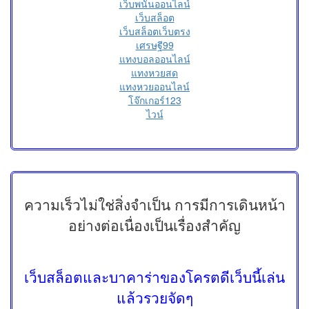
เว็บพนันออนไลน์
เว็บสล็อต
เว็บสล็อตเว็บตรง
เศรษฐี99
แทงบอลออนไลน์
แทงหวยสด
แทงหวยออนไลน์
โจ๊กเกอร์123
ไวน์
ความเร็วไม่ใช่สิ่งจำเป็น การมีการเดินหน้า
อย่างต่อเนื่องเป็นเรื่องสำคัญ
เว็บสล็อตและบาคาร่าของโครตดีเว็บนี้เล่น
แล้วรวยจัดๆ