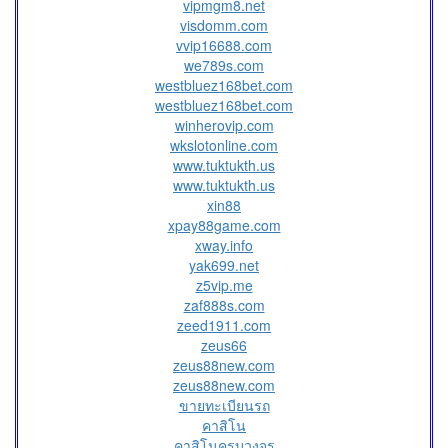
vipmgm8.net
visdomm.com
vvip16688.com
we789s.com
westbluez168bet.com
westbluez168bet.com
winherovip.com
wkslotonline.com
www.tuktukth.us
www.tuktukth.us
xin88
xpay88game.com
xway.info
yak699.net
z5vip.me
zaf888s.com
zeed1911.com
zeus66
zeus88new.com
zeus88new.com
ขายทะเบียนรถ
คาสิโน
คาสิโนครบวงจร