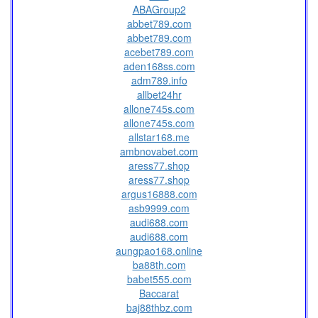
ABAGroup2
abbet789.com
abbet789.com
acebet789.com
aden168ss.com
adm789.info
allbet24hr
allone745s.com
allone745s.com
allstar168.me
ambnovabet.com
aress77.shop
aress77.shop
argus16888.com
asb9999.com
audi688.com
audi688.com
aungpao168.online
ba88th.com
babet555.com
Baccarat
baj88thbz.com