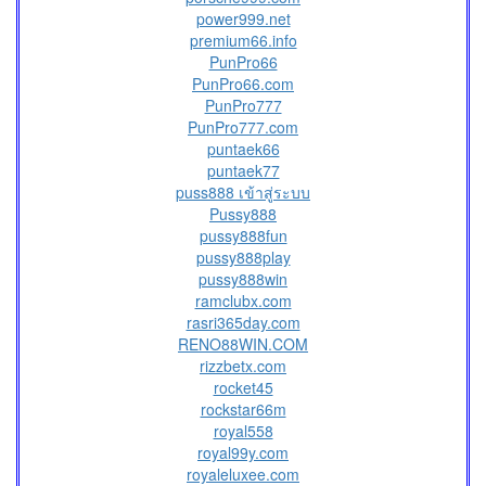
power999.net
premium66.info
PunPro66
PunPro66.com
PunPro777
PunPro777.com
puntaek66
puntaek77
puss888 เข้าสู่ระบบ
Pussy888
pussy888fun
pussy888play
pussy888win
ramclubx.com
rasri365day.com
RENO88WIN.COM
rizzbetx.com
rocket45
rockstar66m
royal558
royal99y.com
royaleluxee.com