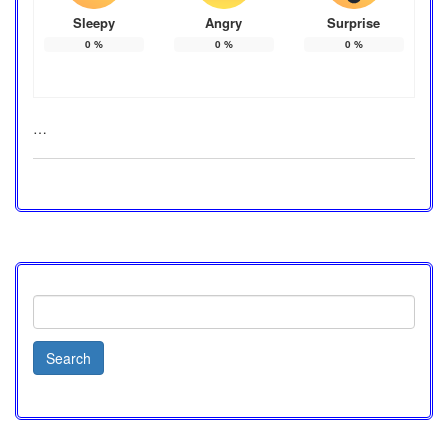
Sleepy
Angry
Surprise
0
%
0
%
0
%
…
Search
for: