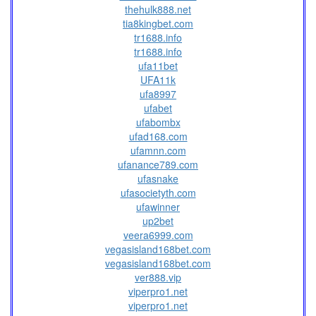
thehulk888.net
tia8kingbet.com
tr1688.info
tr1688.info
ufa11bet
UFA11k
ufa8997
ufabet
ufabombx
ufad168.com
ufamnn.com
ufanance789.com
ufasnake
ufasocietyth.com
ufawinner
up2bet
veera6999.com
vegasisland168bet.com
vegasisland168bet.com
ver888.vip
viperpro1.net
viperpro1.net