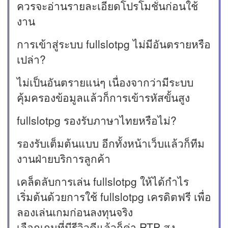
ควรจะอ่านรายละเอียดโปรโมชั่นก่อนใช้
งาน
การเข้าสู่ระบบ fullslotpg ไม่มีอันตรายหรือ
เปล่า?
ไม่เป็นอันตรายแน่ๆ เนื่องจากว่ามีระบบ
คุ้มครองข้อมูลแล้วก็การเข้ารหัสขั้นสูง
fullslotpg รองรับภาษาไทยหรือไม่?
รองรับเต็มต้นแบบ อีกทั้งหน้าเว็บแล้วก็ทีม
งานฝ่ายบริการลูกค้า
เคล็ดลับการเล่น fullslotpg ให้ได้กำไร
เริ่มต้นด้วยการใช้ fullslotpg เครดิตฟรี เพื่อ
ลองเล่นเกมก่อนลงทุนจริง
เลือกเกมที่มีรีวิวดีแล้วก็ค่า RTP สูง