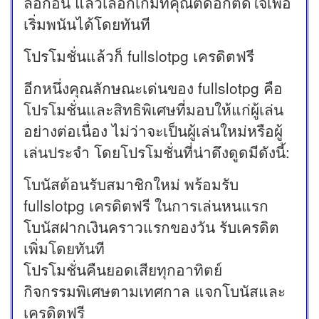
ล็อกอิน แล้วเลือกเกมที่คุณติดอกติดใจเพื่อ
เริ่มพนันได้โดยทันที
โปรโมชั่นแล้วก็ fullslotpg เครดิตฟรี
อีกหนึ่งคุณลักษณะเด่นของ fullslotpg คือ
โปรโมชั่นและสิทธิพิเศษที่มอบให้แก่ผู้เล่น
อย่างต่อเนื่อง ไม่ว่าจะเป็นผู้เล่นใหม่หรือผู้
เล่นประจำ โดยโปรโมชั่นที่น่าดึงดูดมีดังนี้:
โบนัสต้อนรับสมาชิกใหม่ พร้อมรับ
fullslotpg เครดิตฟรี ในการเล่นหนแรก
โบนัสฝากเงินคราวแรกของวัน รับเครดิต
เพิ่มโดยทันที
โปรโมชั่นคืนยอดเสียทุกอาทิตย์
กิจกรรมพิเศษตามเทศกาล แจกโบนัสและ
เครดิตฟรี