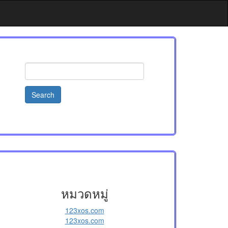
Search
for:
หมวดหมู่
123xos.com
123xos.com