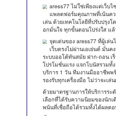
aress77 ไม่ใช่เพียงแต่เว็บไ
แพลตฟอร์มคุณภาพที่เน้นคว
เล่น ด้วยเทคโนโลยีที่ปรับปรุงโ
อกมั่นใจ ทุกขั้นตอนโปร่งใส แล้
จุดเด่นของ aress77 ที่ผู้เล่น
เว็บตรงไม่ผ่านเอเย่นต์ มั่นค
ระบบออโต้ทันสมัย ฝาก-ถอน เร็
โปรโมชั่นแรง แจกโบนัสรวมทั้ง a
บริการ 1 วัน ทีมงานมืออาชีพพ
รองรับทุกเครื่องมือ ไม่ว่าจะเล่
ด้วยมาตรฐานการให้บริการระดับ
เลือกที่ได้รับความนิยมของนักเดิ
พนันที่เชื่อถือได้รวมทั้งได้ผลต