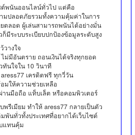
ซต์พนันออนไลน์ทั่วไป แต่คือ
ามปลอดภัยรวมทั้งความคุ้มค่าในการ
ดยตลอด ผู้เล่นสามารถพนันได้อย่างมั่น
วก็มีระบบระเบียบปกป้องข้อมูลระดับสูง
ไว้วางใจ
ง ไม่มีอันตราย ถอนเงินได้จริงทุกยอด
วทันใจใน 10 วินาที
ress77 เครดิตฟรี ทุกวี่วัน
ร้อมให้ความช่วยเหลือ
นผ่านมือถือ แท็บเล็ต หรือคอมพิวเตอร์
พรีเมียม ทำให้ aress77 กลายเป็นตัว
มพันทั่วทั้งประเทศที่อยากได้เว็บไซต์
อบแทนคุ้ม