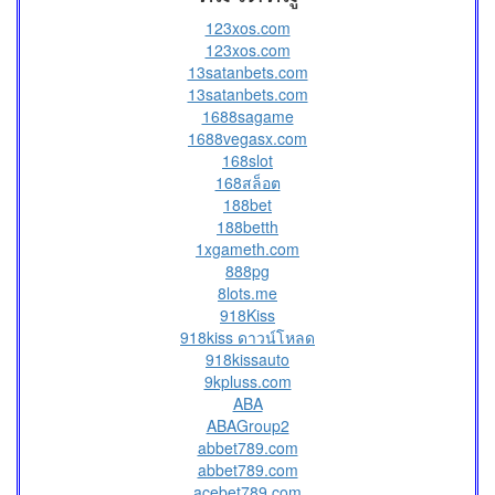
123xos.com
123xos.com
13satanbets.com
13satanbets.com
1688sagame
1688vegasx.com
168slot
168สล็อต
188bet
188betth
1xgameth.com
888pg
8lots.me
918Kiss
918kiss ดาวน์โหลด
918kissauto
9kpluss.com
ABA
ABAGroup2
abbet789.com
abbet789.com
acebet789.com