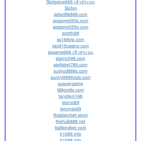
Slotgame666 เข้าสู่ระบบ
Slotxo
spbetflik888.com
sqgame555s.com
sqgame555s.com
sretthi99
ss168vip.com
ssc915casino.com
ssgame666 เข้าสู่ระบบ
starrich99.com
stellabet789.com
sudyod888s.com
sunny9999club.com
suppergame
t88golds.com
tangtem168
teenoi69
temmax69
thaisiambet.store
thehulk888.net
tia8kingbet.com
tr1688.info
tr1688.info