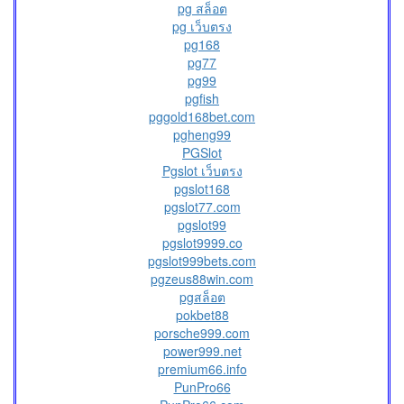
pg สล็อต
pg เว็บตรง
pg168
pg77
pg99
pgfish
pggold168bet.com
pgheng99
PGSlot
Pgslot เว็บตรง
pgslot168
pgslot77.com
pgslot99
pgslot9999.co
pgslot999bets.com
pgzeus88win.com
pgสล็อต
pokbet88
porsche999.com
power999.net
premium66.info
PunPro66