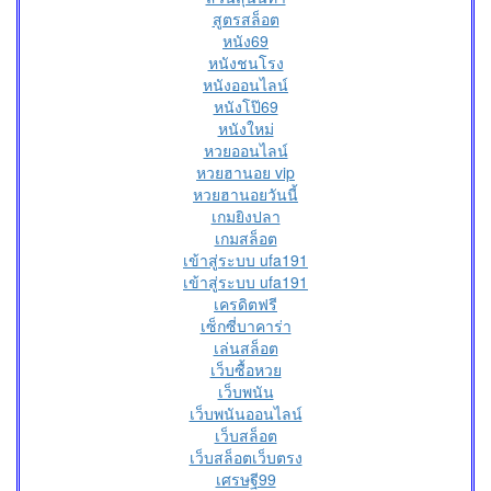
สูตรสล็อต
หนัง69
หนังชนโรง
หนังออนไลน์
หนังโป๊69
หนังใหม่
หวยออนไลน์
หวยฮานอย vip
หวยฮานอยวันนี้
เกมยิงปลา
เกมสล็อต
เข้าสู่ระบบ ufa191
เข้าสู่ระบบ ufa191
เครดิตฟรี
เซ็กซี่บาคาร่า
เล่นสล็อต
เว็บซื้อหวย
เว็บพนัน
เว็บพนันออนไลน์
เว็บสล็อต
เว็บสล็อตเว็บตรง
เศรษฐี99