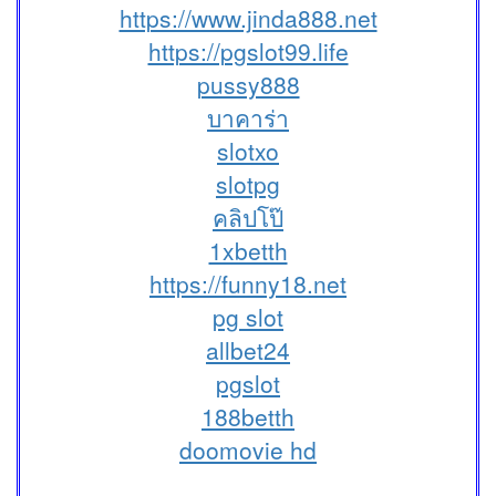
https://www.jinda888.net
https://pgslot99.life
pussy888
บาคาร่า
slotxo
slotpg
คลิปโป๊
1xbetth
https://funny18.net
pg slot
allbet24
pgslot
188betth
doomovie hd