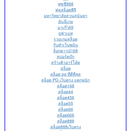
พุซซี่888
ฟลูสล็อตพีจี
มหาวิทยาลัยสวนสุนันทา
มันนี่เกม
มาเก๊า69
ยูฟ่าเบท
รวมเกมสล็อต
รับทำเว็บพนัน
ล็อกดาวน์168
สปอร์ตบุ๊ก
สร้างคิวอาร์โค้ด
สล็อต
สล็อต pg ที่ดีที่สุด
สล็อต PG เว็บตรง แตกหนัก
สล็อต168
สล็อต44
สล็อต456
สล็อต55
สล็อต66
สล็อต666
สล็อต888
สล็อต888เว็บตรง