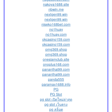
nakoya1688.site
nbwin.me
nextgen99.win
nextgen99.win
niseko168bet.com
no1huay
no1huay.com
okcasino159.com
okcasino159.com
omg369.shop
omg369.shop
onesiamclub.site
onoplus168.com
pananthai99.com
pananthai99.com
panda555
paramax1688.info
PG
PG Slot
pg slot เปิดใหม่ล่าสุด
pg slot เว็บตรง
pg สล็อต