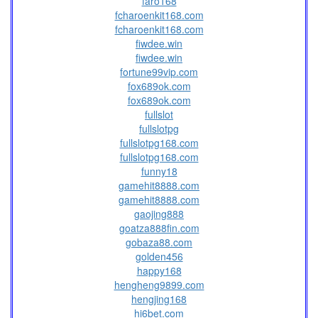
faro168
fcharoenkit168.com
fcharoenkit168.com
fiwdee.win
fiwdee.win
fortune99vip.com
fox689ok.com
fox689ok.com
fullslot
fullslotpg
fullslotpg168.com
fullslotpg168.com
funny18
gamehit8888.com
gamehit8888.com
gaojing888
goatza888fin.com
gobaza88.com
golden456
happy168
hengheng9899.com
hengjing168
hi6bet.com