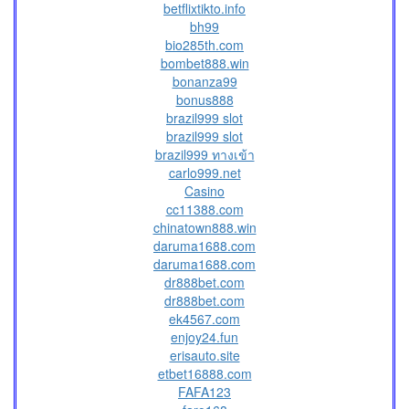
betflixtikto.info
bh99
bio285th.com
bombet888.win
bonanza99
bonus888
brazil999 slot
brazil999 slot
brazil999 ทางเข้า
carlo999.net
Casino
cc11388.com
chinatown888.win
daruma1688.com
daruma1688.com
dr888bet.com
dr888bet.com
ek4567.com
enjoy24.fun
erisauto.site
etbet16888.com
FAFA123