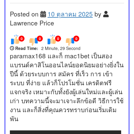
Posted on
10 ตุลาคม 2025
by
Lawrence Price
0
0
0
0
Read Time:
2 Minute, 29 Second
paramax168 และก็ mac1bet เป็นสอง
แบรนด์คาสิโนออนไลน์ยอดนิยมอย่างยิ่งใน
ปีนี้ ด้วยระบบการ สมัคร ที่เร็ว การ เข้า
ระบบ ที่ง่าย แล้วก็โปรโมชั่น เครดิตฟรี
แจกจริง เหมาะกับทั้งยังผู้เล่นใหม่และผู้เล่น
เก่า บทความนี้จะมาเจาะลึกข้อดี วิธีการใช้
งาน และก็สิ่งที่คุณควรทราบก่อนเริ่มเดิม
พัน