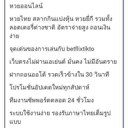
หวยออนไลน์
หวยไทย สลากกินแบ่งหุ้น หวยยี่กี รวมทั้ง
ลอตเตอรี่ต่างชาติ อัตราจ่ายสูง ถอนเงิน
ง่าย
จุดเด่นของการเล่นกับ betflixtikto
เว็บตรงไม่ผ่านเอเย่นต์ มั่นคง ไม่มีอันตราย
ฝากถอนออโต้ รวดเร็วข้างใน 30 วินาที
โปรโมชั่นอัปเดตใหม่ทุกสัปดาห์
ทีมงานซัพพอร์ตตลอด 24 ชั่วโมง
ระบบใช้งานง่าย รองรับภาษาไทยเต็มรูป
แบบ