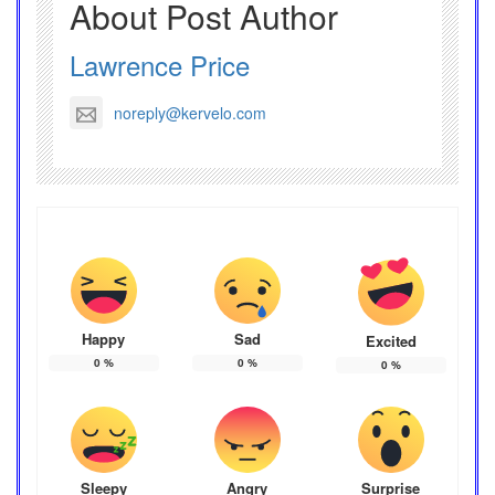
About Post Author
Lawrence Price
noreply@kervelo.com
Happy
Sad
Excited
0
%
0
%
0
%
Sleepy
Angry
Surprise