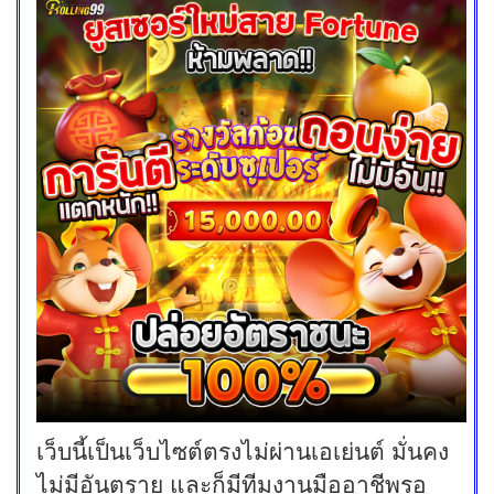
เว็บนี้เป็นเว็บไซต์ตรงไม่ผ่านเอเย่นต์ มั่นคง
ไม่มีอันตราย และก็มีทีมงานมืออาชีพรอ