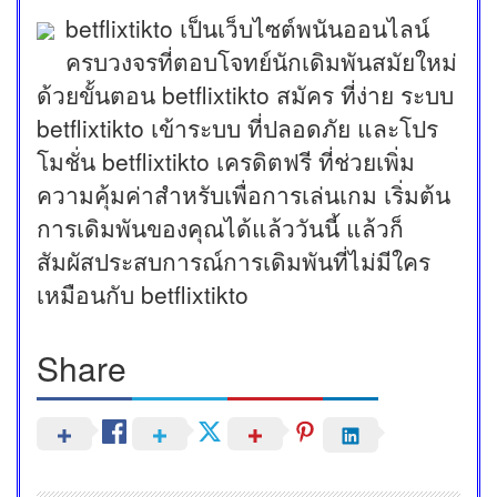
betflixtikto เป็นเว็บไซต์พนันออนไลน์
ครบวงจรที่ตอบโจทย์นักเดิมพันสมัยใหม่
ด้วยขั้นตอน betflixtikto สมัคร ที่ง่าย ระบบ
betflixtikto เข้าระบบ ที่ปลอดภัย และโปร
โมชั่น betflixtikto เครดิตฟรี ที่ช่วยเพิ่ม
ความคุ้มค่าสำหรับเพื่อการเล่นเกม เริ่มต้น
การเดิมพันของคุณได้แล้ววันนี้ แล้วก็
สัมผัสประสบการณ์การเดิมพันที่ไม่มีใคร
เหมือนกับ betflixtikto
Share