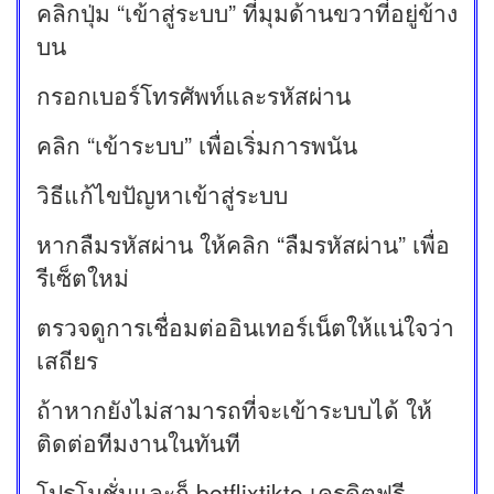
คลิกปุ่ม “เข้าสู่ระบบ” ที่มุมด้านขวาที่อยู่ข้าง
บน
กรอกเบอร์โทรศัพท์และรหัสผ่าน
คลิก “เข้าระบบ” เพื่อเริ่มการพนัน
วิธีแก้ไขปัญหาเข้าสู่ระบบ
หากลืมรหัสผ่าน ให้คลิก “ลืมรหัสผ่าน” เพื่อ
รีเซ็ตใหม่
ตรวจดูการเชื่อมต่ออินเทอร์เน็ตให้แน่ใจว่า
เสถียร
ถ้าหากยังไม่สามารถที่จะเข้าระบบได้ ให้
ติดต่อทีมงานในทันที
โปรโมชั่นและก็ betflixtikto เครดิตฟรี