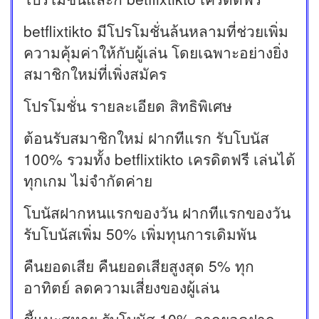
betflixtikto มีโปรโมชั่นล้นหลามที่ช่วยเพิ่ม
ความคุ้มค่าให้กับผู้เล่น โดยเฉพาะอย่างยิ่ง
สมาชิกใหม่ที่เพิ่งสมัคร
โปรโมชั่น รายละเอียด สิทธิพิเศษ
ต้อนรับสมาชิกใหม่ ฝากทีแรก รับโบนัส
100% รวมทั้ง betflixtikto เครดิตฟรี เล่นได้
ทุกเกม ไม่จำกัดค่าย
โบนัสฝากหนแรกของวัน ฝากทีแรกของวัน
รับโบนัสเพิ่ม 50% เพิ่มทุนการเดิมพัน
คืนยอดเสีย คืนยอดเสียสูงสุด 5% ทุก
อาทิตย์ ลดความเสี่ยงของผู้เล่น