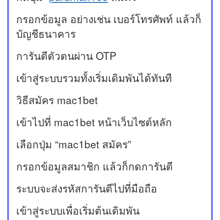
กรอกข้อมูล อย่างเช่น เบอร์โทรศัพท์ แล้วก็
บัญชีธนาคาร
การันตีตัวตนผ่าน OTP
เข้าสู่ระบบรวมทั้งเริ่มเดิมพันได้ทันที
วิธีสมัคร mac1bet
เข้าไปที่ mac1bet หน้าเว็บไซต์หลัก
เลือกปุ่ม “mac1bet สมัคร”
กรอกข้อมูลสมาชิก แล้วก็กดการันตี
ระบบจะส่งรหัสการันตีไปที่มือถือ
เข้าสู่ระบบเพื่อเริ่มต้นเดิมพัน