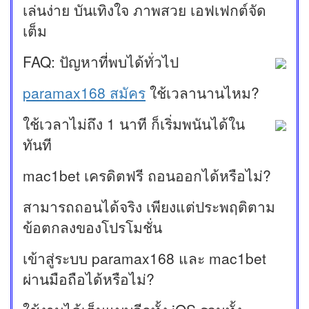
เล่นง่าย บันเทิงใจ ภาพสวย เอฟเฟกต์จัด
เต็ม
FAQ: ปัญหาที่พบได้ทั่วไป
paramax168 สมัคร
ใช้เวลานานไหม?
ใช้เวลาไม่ถึง 1 นาที ก็เริ่มพนันได้ใน
ทันที
mac1bet เครดิตฟรี ถอนออกได้หรือไม่?
สามารถถอนได้จริง เพียงแต่ประพฤติตาม
ข้อตกลงของโปรโมชั่น
เข้าสู่ระบบ paramax168 และ mac1bet
ผ่านมือถือได้หรือไม่?