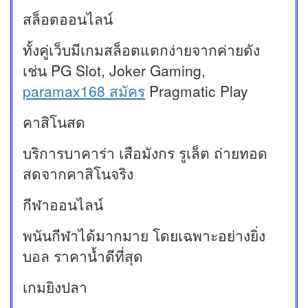
สล็อตออนไลน์
ทั้งคู่เว็บมีเกมสล็อตแตกง่ายจากค่ายดัง
เช่น PG Slot, Joker Gaming,
paramax168 สมัคร
Pragmatic Play
คาสิโนสด
บริการบาคาร่า เสือมังกร รูเล็ต ถ่ายทอด
สดจากคาสิโนจริง
กีฬาออนไลน์
พนันกีฬาได้มากมาย โดยเฉพาะอย่างยิ่ง
บอล ราคาน้ำดีที่สุด
เกมยิงปลา