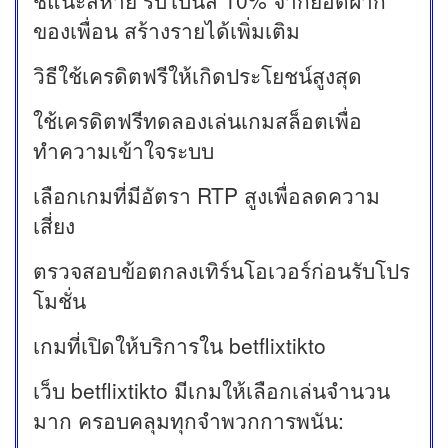
ชี้แนะสหาย รับโบนัส 10% จากยอดฝาก
ของเพื่อน สร้างรายได้เพิ่มเติม
วิธีใช้เครดิตฟรีให้เกิดประโยชน์สูงสุด
ใช้เครดิตฟรีทดลองเล่นเกมสล็อตเพื่อ
ทำความเข้าใจระบบ
เลือกเกมที่มีอัตรา RTP สูงเพื่อลดความ
เสี่ยง
ตรวจสอบข้อตกลงเทิร์นโอเวอร์ก่อนรับโปร
โมชั่น
เกมที่เปิดให้บริการใน betflixtikto
เว็บ betflixtikto มีเกมให้เลือกเล่นจำนวน
มาก ครอบคลุมทุกจำพวกการพนัน: