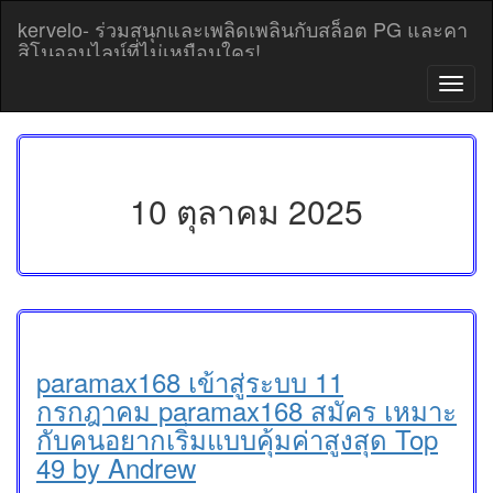
Skip
kervelo- ร่วมสนุกและเพลิดเพลินกับสล็อต PG และคา
to
สิโนออนไลน์ที่ไม่เหมือนใคร!
content
T
o
g
g
l
e
10 ตุลาคม 2025
n
a
v
i
g
a
t
i
paramax168 เข้าสู่ระบบ 11
o
กรกฎาคม paramax168 สมัคร เหมาะ
n
กับคนอยากเริ่มแบบคุ้มค่าสูงสุด Top
49 by Andrew