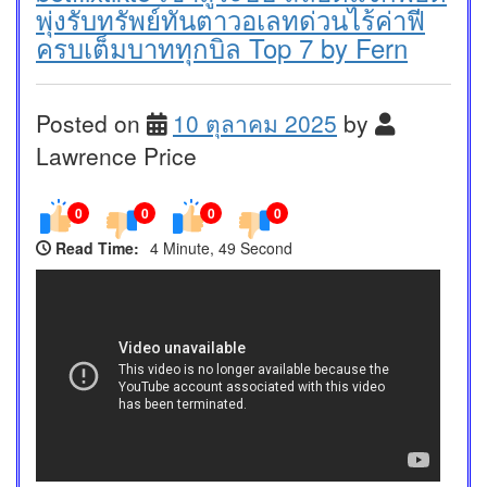
พุ่งรับทรัพย์ทันตาวอเลทด่วนไร้ค่าฟี
ครบเต็มบาททุกบิล Top 7 by Fern
Posted on
10 ตุลาคม 2025
by
Lawrence Price
0
0
0
0
Read Time:
4 Minute, 49 Second