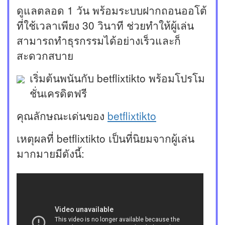
ดูแลตลอด 1 วัน พร้อมระบบฝากถอนออโต้
ที่ใช้เวลาเพียง 30 วินาที ช่วยทำให้ผู้เล่น
สามารถทำธุรกรรมได้อย่างเร็วและก็
สะดวกสบาย
เริ่มต้นพนันกับ betflixtikto พร้อมโปรโม
ชั่นเครดิตฟรี
คุณลักษณะเด่นของ
betflixtikto
เหตุผลที่ betflixtikto เป็นที่นิยมจากผู้เล่น
มากมายมีดังนี้: