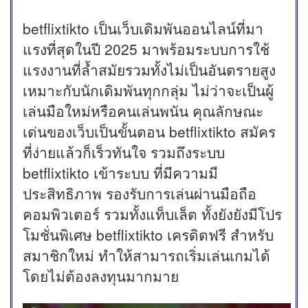
betflixtikto เป็นเว็บเดิมพันออนไลน์ที่มา
แรงที่สุดในปี 2025 มาพร้อมระบบการใช้
แรงงานที่ล้ำสมัยรวมทั้งไม่เป็นอันตรายสูง
เหมาะกับนักเดิมพันทุกกลุ่ม ไม่ว่าจะเป็นผู้
เล่นมือใหม่หรือคนเล่นพนัน คุณลักษณะ
เด่นของเว็บเป็นขั้นตอน betflixtikto สมัคร
ที่ง่ายแล้วก็เร็วทันใจ รวมถึงระบบ
betflixtikto เข้าระบบ ที่มีความมี
ประสิทธิภาพ รองรับการเล่นผ่านมือถือ
คอมพิวเตอร์ รวมทั้งแท็บเล็ต ทั้งยังยังมีโปร
โมชั่นพิเศษ betflixtikto เครดิตฟรี สำหรับ
สมาชิกใหม่ ทำให้สามารถเริ่มเล่นเกมได้
โดยไม่ต้องลงทุนมากมาย