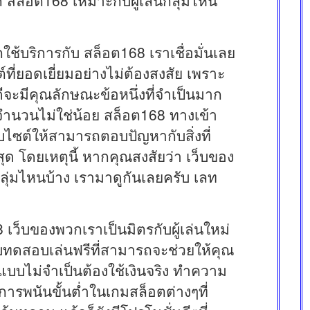
ก สล็อต168 เหมาะกับผู้เล่นกลุ่มไหน
ใช้บริการกับ สล็อต168 เราเชื่อมั่นเลย
์ที่ยอดเยี่ยมอย่างไม่ต้องสงสัย เพราะ
่ดีจะมีคุณลักษณะข้อหนึ่งที่จำเป็นมาก
นจำนวนไม่ใช่น้อย สล็อต168 ทางเข้า
ไซต์ให้สามารถตอบปัญหากับสิ่งที่
่สุด โดยเหตุนี้ หากคุณสงสัยว่า เว็บของ
กลุ่มไหนบ้าง เรามาดูกันเลยครับ เลท
68 เว็บของพวกเราเป็นมิตรกับผู้เล่นใหม่
บบทดสอบเล่นฟรีที่สามารถจะช่วยให้คุณ
บบไม่จำเป็นต้องใช้เงินจริง ทำความ
ีการพนันขั้นต่ำในเกมสล็อตต่างๆที่