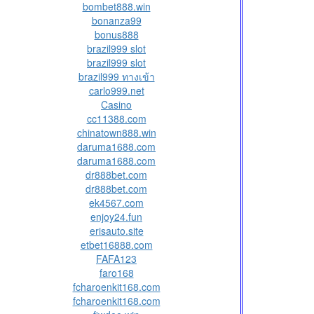
bombet888.win
bonanza99
bonus888
brazil999 slot
brazil999 slot
brazil999 ทางเข้า
carlo999.net
Casino
cc11388.com
chinatown888.win
daruma1688.com
daruma1688.com
dr888bet.com
dr888bet.com
ek4567.com
enjoy24.fun
erisauto.site
etbet16888.com
FAFA123
faro168
fcharoenkit168.com
fcharoenkit168.com