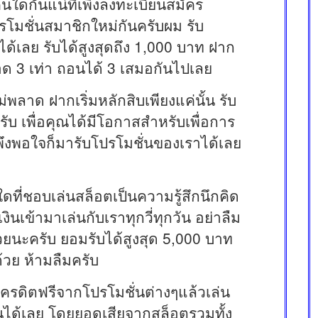
นใดกันแน่ที่เพิ่งลงทะเบียนสมัคร
รโมชั่นสมาชิกใหม่กันครับผม รับ
้เลย รับได้สูงสุดถึง 1,000 บาท ฝาก
อด 3 เท่า ถอนได้ 3 เสมอกันไปเลย
่พลาด ฝากเริ่มหลักสิบเพียงแค่นั้น รับ
รับ เพื่อคุณได้มีโอกาสสำหรับเพื่อการ
ึงพอใจก็มารับโปรโมชั่นของเราได้เลย
ที่ชอบเล่นสล็อตเป็นความรู้สึกนึกคิด
เข้ามาเล่นกับเราทุกวี่ทุกวัน อย่าลืม
วยนะครับ ยอมรับได้สูงสุด 5,000 บาท
ด้วย ห้ามลืมครับ
บเครดิตฟรีจากโปรโมชั่นต่างๆแล้วเล่น
นได้เลย โดยยอดเสียจากสล็อตรวมทั้ง