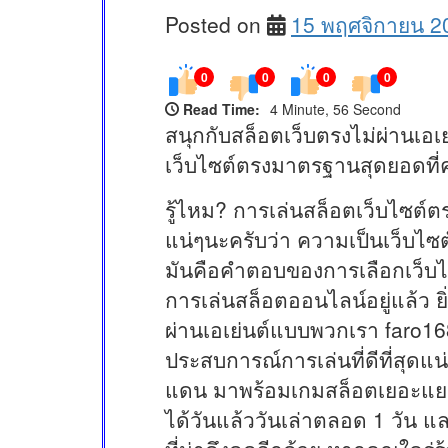
Posted on
15 พฤศจิกายน 2
0
0
0
0
Read Time:
4 Minute, 56 Second
สนุกกับสล็อตเว็บตรงไม่ผ่านเอเย่
เว็บไซต์ตรงมาตรฐานสุดยอดที่
รู้ไหม? การเล่นสล็อตเว็บไซต์ต
แน่ๆนะครับว่า ความเป็นเว็บไซต
มันคือคำตอบของการเลือกเว็บไซ
การเล่นสล็อตออนไลน์อยู่แล้ว ยิ่
ผ่านเอเย่นต์แบบพวกเรา faro168 
ประสบการณ์การเล่นที่ดีที่สุด
แดน มาพร้อมเกมสล็อตเยอะแยะก
ได้วันแล้ววันเล่าตลอด 1 วัน 