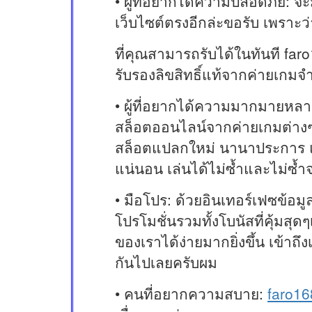
• ผู้ที่อยากได้ความปลอดภัย: จ
เว็บไซต์ตรงอีกล่ะขอรับ เพราะ
ที่คุณสามารถรับได้ในทันที faro1
รับรองลิขสิทธิ์แท้จากค่ายเก
• ผู้ที่อยากได้ความมากมายหลา
สล็อตออนไลน์จากค่ายเกมต่างๆม
สล็อตแปลกใหม่ นานาประการ 
แน่นอน เล่นได้ไม่ซ้ำและไม่ซ
• มือโปร: ด้วยอินเทอร์เฟซข้อมู
โปรโมชั่นรวมทั้งโบนัสที่คุ้มส
ของเราได้ง่ายมากยิ่งขึ้น เข้า
กันไปเลยครับผม
• คนที่อยากความสบาย:
faro16