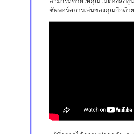
สามารถช่วยให้คุณไม่ต้องลงทุนล้
ซัพพอร์ตการเล่นของคุณอีกด้ว