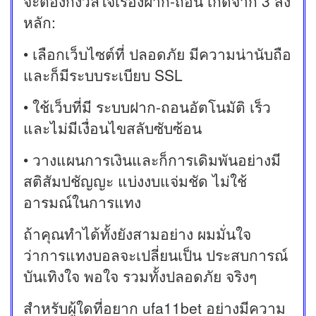
จะต้องกังวลใจเรื่องฝาก-ถอน เกิดจาก 3 สิ่ง
หลัก:
• เลือกเว็บไซต์ที่ ปลอดภัย มีความน่านับถือ
และก็มีระบบระเบียบ SSL
• ใช้เว็บที่มี ระบบฝาก-ถอนอัตโนมัติ เร็ว
และไม่มีเงื่อนไขสลับซับซ้อน
• วางแผนการเงินและก็การเดิมพันอย่างมี
สติสัมปชัญญะ แบ่งงบแจ่มชัด ไม่ใช้
อารมณ์ในการแทง
ถ้าคุณทำได้ทั้งยังสามอย่าง ผมมั่นใจ
ว่าการแทงบอลจะเปลี่ยนเป็น ประสบการณ์
บันเทิงใจ พอใจ รวมทั้งปลอดภัย จริงๆ
สำหรับผู้ใดที่อยาก ufa11bet อย่างมีความ