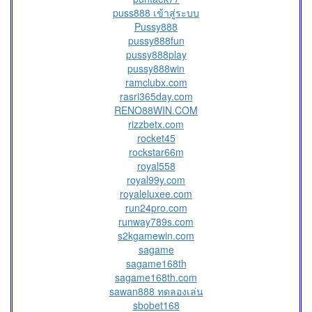
puss888 เข้าสู่ระบบ
Pussy888
pussy888fun
pussy888play
pussy888win
ramclubx.com
rasri365day.com
RENO88WIN.COM
rizzbetx.com
rocket45
rockstar66m
royal558
royal99y.com
royaleluxee.com
run24pro.com
runway789s.com
s2kgamewin.com
sagame
sagame168th
sagame168th.com
sawan888 ทดลองเล่น
sbobet168