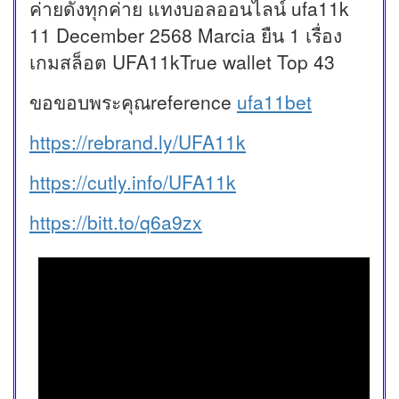
ค่ายดังทุกค่าย แทงบอลออนไลน์ ufa11k
11 December 2568 Marcia ยืน 1 เรื่อง
เกมสล็อต UFA11kTrue wallet Top 43
ขอขอบพระคุณreference
ufa11bet
https://rebrand.ly/UFA11k
https://cutly.info/UFA11k
https://bitt.to/q6a9zx