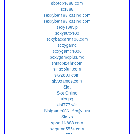
sbotop1688.com
scr888
sexxybet168-casino.com
sexxybet168-casino.com
sexy168vip
sexyauto168
sexybaccarat168.com
sexygame
sexygame1688
sexygameplus.me
shinobi24hr.com
sing55fun.com
sky2899.com
sl99games.com
Slot
Slot Online
slot pg
slot777.win
Slotgame666 เข้าสู่ระบบ
Slotxo
spbetflik888.com
sqgame555s.com