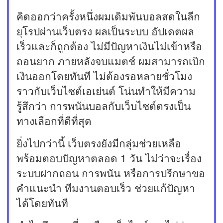
คิดออกว่าครั้งหนึ่งผมเดิมพันบอลสดในลีก
ยุโรปผ่านเว็บตรง ผลเป็นระบบ อัปเดตผล
เร็วและก็ถูกต้อง ไม่มีปัญหาเงินไม่เข้าหรือ
ถอนยาก ภายหลังจบแมตช์ ผมสามารถเบิก
เงินออกโดยทันที ไม่ต้องรอหลายชั่วโมง
ราวกับเว็บไซต์เอเย่นต์ โน่นทำให้มีความ
รู้สึกว่า การพนันบอลกับเว็บไซต์ตรงเป็น
ทางเลือกที่ดีที่สุด
ยิ่งไปกว่านี้ เว็บตรงยังมีกลุ่มช่วยเหลือ
พร้อมตอบปัญหาตลอด 1 วัน ไม่ว่าจะเรื่อง
ระบบฝากถอน การพนัน หรือการปรึกษาขอ
คำแนะนำ ทีมงานตอบเร็ว ช่วยแก้ปัญหา
ได้โดยทันที