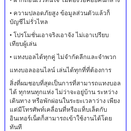
• ความปลอดภัยสูง ข้อมูลส่วนตัวแล้วก็
บัญชีไม่รั่วไหล
• โปรโมชั่นเอาจริงเอาจัง ไม่เอาเปรียบ
เทียบผู้เล่น
• แทงบอลได้ทุกคู่ ไม่จำกัดลีกและจำพวก
แทงบอลออนไลน์ เล่นได้ทุกที่ที่ต้องการ
สิ่งที่ผมชอบที่สุดเป็นการที่สามารถแทงบอล
ได้ ทุกหนทุกแห่ง ไม่ว่าจะอยู่บ้าน ระหว่าง
เดินทาง หรือพักผ่อนในระยะเวลาว่าง เพียง
แต่มีโทรศัพท์เคลื่อนที่หรือแท็บเล็ตกับ
อินเทอร์เน็ตก็สามารถเข้าใช้งานได้โดย
ทันที