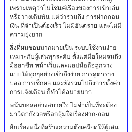
เพราะเหตุว่าไม่ใช่แค่เรื่องของการเข้าเล่น
หรือวางเดิมพัน แต่ว่ารวมถึง การฝากถอน
เงิน ที่จำเป็นต้องเร็ว ไม่มีอันตราย และไม่มี
ความยุ่งยาก
สิ่งที่ผมชอบมากมายเป็น ระบบใช้งานง่าย
เหมาะกับผู้เล่นทุกระดับ ตั้งแต่มือใหม่จนถึง
มืออาชีพ หน้าเว็บและแอปมือถือถูกวาง
แบบให้ทุกๆอย่างเข้าถึงง่าย การดูตาราง
บอล การเช็กผล และยังรวมไปถึงการตั้งค่า
การแจ้งเตือน ก็ทำได้สบายมาก
พนันบอลอย่างสบายใจ ไม่จำเป็นที่จะต้อง
มาวิตกกังวลหรือกลุ้มใจเรื่องฝาก-ถอน
อีกเรื่องหนึ่งที่สร้างความตึงเครียดให้ผู้เล่น