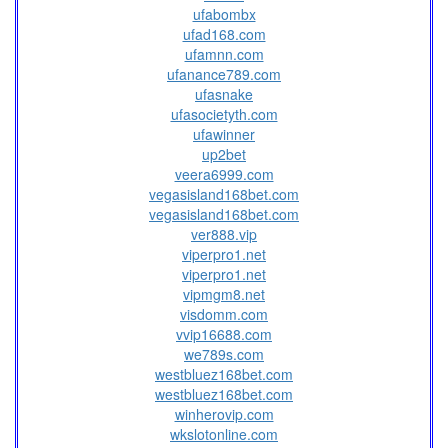
ufabombx
ufad168.com
ufamnn.com
ufanance789.com
ufasnake
ufasocietyth.com
ufawinner
up2bet
veera6999.com
vegasisland168bet.com
vegasisland168bet.com
ver888.vip
viperpro1.net
viperpro1.net
vipmgm8.net
visdomm.com
vvip16688.com
we789s.com
westbluez168bet.com
westbluez168bet.com
winherovip.com
wkslotonline.com