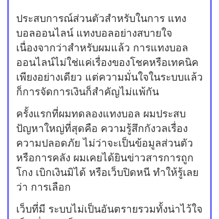
ประสบการณ์ส่วนตัวสำหรับในการ แทง
บอลออนไลน์ แทงบอลอย่างสบายใจ
เนื่องจากว่าสำหรับผมแล้ว การแทงบอล
ออนไลน์ไม่ใช่แค่เรื่องของโชคหรือเทคนิค
เพียงอย่างเดียว แต่ความมั่นใจในระบบแล้ว
ก็การจัดการเงินก็สำคัญไม่แพ้กัน
ครั้งแรกที่ผมทดลองแทงบอล ผมประสบ
ปัญหาใหญ่ที่สุดคือ ความรู้สึกกังวลเรื่อง
ความปลอดภัย ไม่ว่าจะเป็นข้อมูลส่วนตัว
หรือการคลัง ผมเคยได้ยินข่าวสารการถูก
โกง เบิกเงินมิได้ หรือเว็บปิดหนี ทำให้รู้เลย
ว่า การเลือก
เว็บที่มี ระบบไม่เป็นอันตรายรวมทั้งน่าไว้ใจ