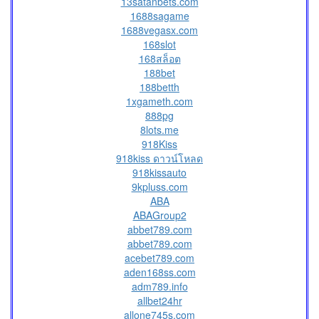
13satanbets.com
1688sagame
1688vegasx.com
168slot
168สล็อต
188bet
188betth
1xgameth.com
888pg
8lots.me
918Kiss
918kiss ดาวน์โหลด
918kissauto
9kpluss.com
ABA
ABAGroup2
abbet789.com
abbet789.com
acebet789.com
aden168ss.com
adm789.info
allbet24hr
allone745s.com