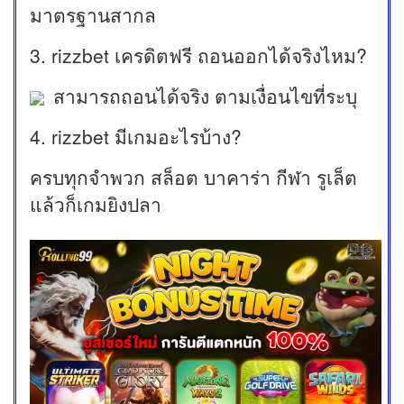
มาตรฐานสากล
3. rizzbet เครดิตฟรี ถอนออกได้จริงไหม?
สามารถถอนได้จริง ตามเงื่อนไขที่ระบุ
4. rizzbet มีเกมอะไรบ้าง?
ครบทุกจำพวก สล็อต บาคาร่า กีฬา รูเล็ต
แล้วก็เกมยิงปลา