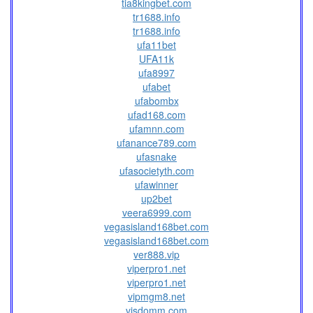
tia8kingbet.com
tr1688.info
tr1688.info
ufa11bet
UFA11k
ufa8997
ufabet
ufabombx
ufad168.com
ufamnn.com
ufanance789.com
ufasnake
ufasocietyth.com
ufawinner
up2bet
veera6999.com
vegasisland168bet.com
vegasisland168bet.com
ver888.vip
viperpro1.net
viperpro1.net
vipmgm8.net
visdomm.com