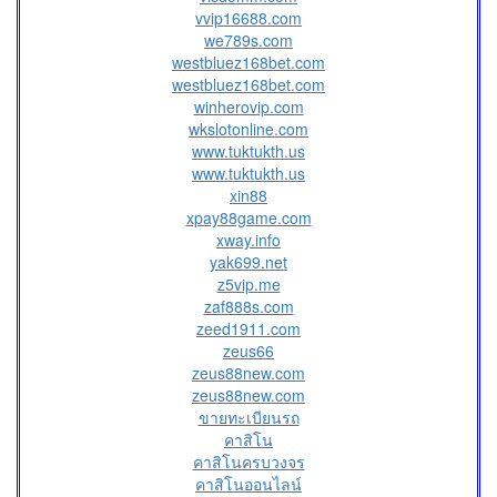
vvip16688.com
we789s.com
westbluez168bet.com
westbluez168bet.com
winherovip.com
wkslotonline.com
www.tuktukth.us
www.tuktukth.us
xin88
xpay88game.com
xway.info
yak699.net
z5vip.me
zaf888s.com
zeed1911.com
zeus66
zeus88new.com
zeus88new.com
ขายทะเบียนรถ
คาสิโน
คาสิโนครบวงจร
คาสิโนออนไลน์