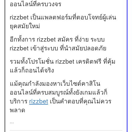
ออนไลน์ที่ครบวงจร
rizzbet เป็นแพลตฟอร์มที่ตอบโจทย์ผู้เล่น
ยุคสมัยใหม่
อีกทั้งการ rizzbet สมัคร ที่ง่าย ระบบ
rizzbet เข้าสู่ระบบ ที่นำสมัยปลอดภัย
รวมทั้งโปรโมชั่น rizzbet เครดิตฟรี ที่คุ้ม
แล้วก็ถอนได้จริง
แม้คุณกำลังมองหาเว็บไซต์คาสิโน
ออนไลน์ที่ครบสมบูรณ์ทั้งยังเกมแล้วก็
บริการ
rizzbet
เป็นคำตอบที่คุณไม่ควร
พลาด
…