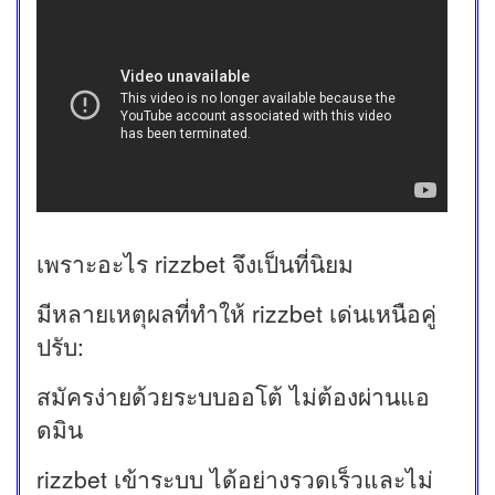
เพราะอะไร rizzbet จึงเป็นที่นิยม
มีหลายเหตุผลที่ทำให้ rizzbet เด่นเหนือคู่
ปรับ:
สมัครง่ายด้วยระบบออโต้ ไม่ต้องผ่านแอ
ดมิน
rizzbet เข้าระบบ ได้อย่างรวดเร็วและไม่