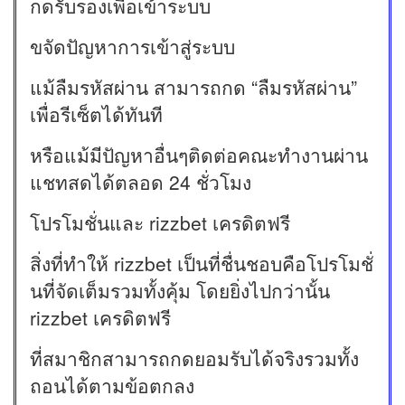
กดรับรองเพื่อเข้าระบบ
ขจัดปัญหาการเข้าสู่ระบบ
แม้ลืมรหัสผ่าน สามารถกด “ลืมรหัสผ่าน”
เพื่อรีเซ็ตได้ทันที
หรือแม้มีปัญหาอื่นๆติดต่อคณะทำงานผ่าน
แชทสดได้ตลอด 24 ชั่วโมง
โปรโมชั่นและ rizzbet เครดิตฟรี
สิ่งที่ทำให้ rizzbet เป็นที่ชื่นชอบคือโปรโมชั่
นที่จัดเต็มรวมทั้งคุ้ม โดยยิ่งไปกว่านั้น
rizzbet เครดิตฟรี
ที่สมาชิกสามารถกดยอมรับได้จริงรวมทั้ง
ถอนได้ตามข้อตกลง