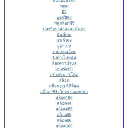
พอต
พีจี
พุซซี่888
ฟลูสล็อตพีจี
มหาวิทยาลัยสวนสุนันทา
มันนี่เกม
มาเก๊า69
ยูฟ่าเบท
รวมเกมสล็อต
รับทำเว็บพนัน
ล็อกดาวน์168
สปอร์ตบุ๊ก
สร้างคิวอาร์โค้ด
สล็อต
สล็อต pg ที่ดีที่สุด
สล็อต PG เว็บตรง แตกหนัก
สล็อต168
สล็อต44
สล็อต456
สล็อต55
สล็อต66
สล็อต666