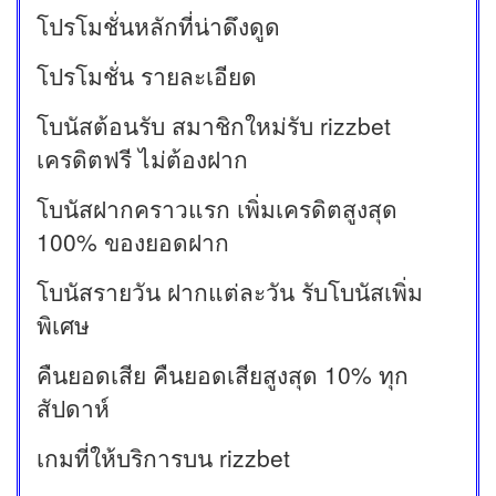
โปรโมชั่นหลักที่น่าดึงดูด
โปรโมชั่น รายละเอียด
โบนัสต้อนรับ สมาชิกใหม่รับ rizzbet
เครดิตฟรี ไม่ต้องฝาก
โบนัสฝากคราวแรก เพิ่มเครดิตสูงสุด
100% ของยอดฝาก
โบนัสรายวัน ฝากแต่ละวัน รับโบนัสเพิ่ม
พิเศษ
คืนยอดเสีย คืนยอดเสียสูงสุด 10% ทุก
สัปดาห์
เกมที่ให้บริการบน rizzbet