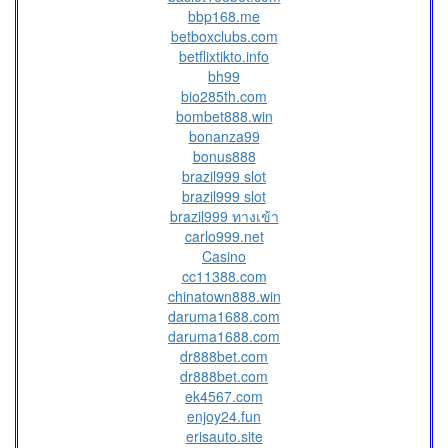
bbp168.me
betboxclubs.com
betflixtikto.info
bh99
bio285th.com
bombet888.win
bonanza99
bonus888
brazil999 slot
brazil999 slot
brazil999 ทางเข้า
carlo999.net
Casino
cc11388.com
chinatown888.win
daruma1688.com
daruma1688.com
dr888bet.com
dr888bet.com
ek4567.com
enjoy24.fun
erisauto.site