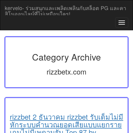
Skip
kervelo- ร่วมสนุกและเพลิดเพลินกับสล็อต PG และคา
to
สิโนออนไลน์ที่ไม่เหมือนใคร!
content
T
o
g
g
l
e
Category Archive
n
a
rizzbetx.com
v
i
g
a
t
i
o
n
rizzbet 2 ธันวาคม rizzbet รับเต็มไม่มี
หักระบบคำนวณยอดเสียแบบแยกราย
เกมไม่มีเพดานรับ Top 87 by