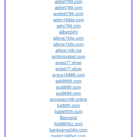
abbet789.com
abbet789.com
acebet789.com
aden168ss.com
adm789.info
allbet24hr
allone745s.com
allone745s.com
allstar168.me
ambnovabet.com
aress77.shop
aress77.shop
argus16888.com
asb9999.com
audi688.com
audi688.com
aungpao168.online
ba88th.com
babet555.com
Baccarat
baj88thbz.com
bar4game24hr.com
baslot168bet.com