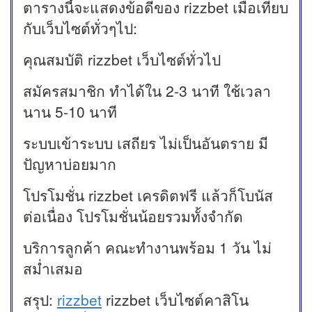
ตารางนี้จะแสดงข้อดีของ rizzbet เมื่อเทียบ
กับเว็บไซต์ทั่วๆไป:
คุณสมบัติ rizzbet เว็บไซต์ทั่วไป
สมัครสมาชิก ทำได้ใน 2-3 นาที ใช้เวลา
นาน 5-10 นาที
ระบบเข้าระบบ เสถียร ไม่เป็นอันตราย มี
ปัญหาบ่อยมาก
โปรโมชั่น rizzbet เครดิตฟรี แล้วก็โบนัส
ต่อเนื่อง โปรโมชั่นน้อยรวมทั้งจำกัด
บริการลูกค้า คณะทำงานพร้อม 1 วัน ไม่
สม่ำเสมอ
สรุป:
rizzbet
rizzbet เว็บไซต์คาสิโน