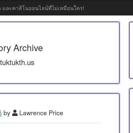
G และคาสิโนออนไลน์ที่ไม่เหมือนใคร!
ry Archive
tuktukth.us
5
by
Lawrence Price