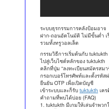
ระบบธุรกรรมการคลังป้อมอาจ
ฝาก-ถอนอัตโนมัติ ไม่มีขั้นต่ำ 
รวมทั้งทรูวอลเล็ต
กรรมวิธีการเริ่มต้นกับ tuktukth 
ไปสู่เว็บไซต์หลักของ tuktukth
คลิกที่ปุ่ม “ลงทะเบียนสมัครสมา
กรอกเบอร์โทรศัพท์และตั้งรหัสผ
ยืนยัน OTP เพื่อเปิดบัญชี
เข้าระบบและก็รับ
tuktukth
เครด
คำถามที่พบได้บ่อย (FAQ)
1. tuktukth มีเกมให้เล่นจำพวก