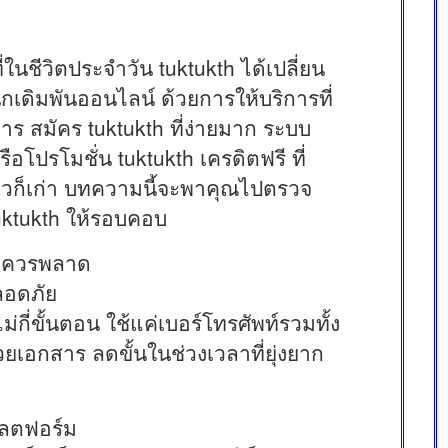
่ในชีวิตประจำวัน tuktukth ได้เปลี่ยน
กเดิมพันออนไลน์ ด้วยการให้บริการที่
าร สมัคร tuktukth ที่ง่ายมาก ระบบ
รือโปรโมชั่น tuktukth เครดิตฟรี ที่
ล้วก็เก่า บทความนี้จะพาคุณไปตรวจ
ktukth ให้รอบคอบ
ไม่ควรพลาด
ลอดภัย
่กี่ขั้นตอน ใช้แค่เบอร์โทรศัพท์รวมทั้ง
วยเอกสาร ลดขั้นในช่วงเวลาที่ยุ่งยาก
แพลตฟอร์ม