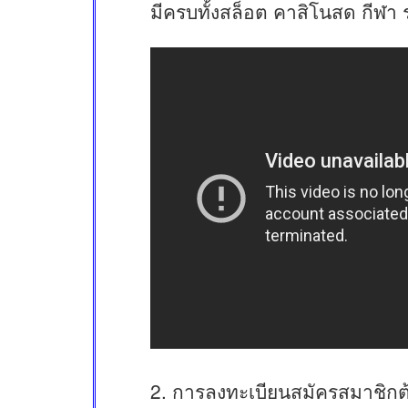
มีครบทั้งสล็อต คาสิโนสด กีฬา
2. การลงทะเบียนสมัครสมาชิกต้อ