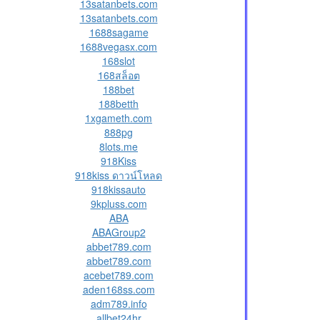
13satanbets.com
13satanbets.com
1688sagame
1688vegasx.com
168slot
168สล็อต
188bet
188betth
1xgameth.com
888pg
8lots.me
918Kiss
918kiss ดาวน์โหลด
918kissauto
9kpluss.com
ABA
ABAGroup2
abbet789.com
abbet789.com
acebet789.com
aden168ss.com
adm789.info
allbet24hr