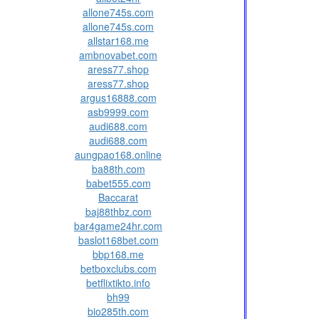
allone745s.com
allone745s.com
allstar168.me
ambnovabet.com
aress77.shop
aress77.shop
argus16888.com
asb9999.com
audi688.com
audi688.com
aungpao168.online
ba88th.com
babet555.com
Baccarat
baj88thbz.com
bar4game24hr.com
baslot168bet.com
bbp168.me
betboxclubs.com
betflixtikto.info
bh99
bio285th.com