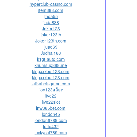
hyperclub-casino.com
item388.com
jinda55
jinda888
Joker123
joker123th
Joker123th.com
juad69
Judhai168
k1gt-auto.com
khumsup888.me
kingxxxbet123.com
kingxxxbet123.com
lalikabetsgame.com
lion123สล็อต
live22
live22slot
lnw365bet.com
london45
london6789.com
lotto432
luckycat789.com