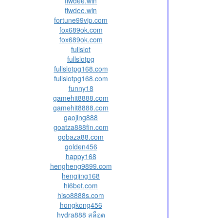
fiwdee.win
fiwdee.win
fortune99vip.com
fox689ok.com
fox689ok.com
fullslot
fullslotpg
fullslotpg168.com
fullslotpg168.com
funny18
gamehit8888.com
gamehit8888.com
gaojing888
goatza888fin.com
gobaza88.com
golden456
happy168
hengheng9899.com
hengjing168
hi6bet.com
hiso8888s.com
hongkong456
hydra888 สล็อต