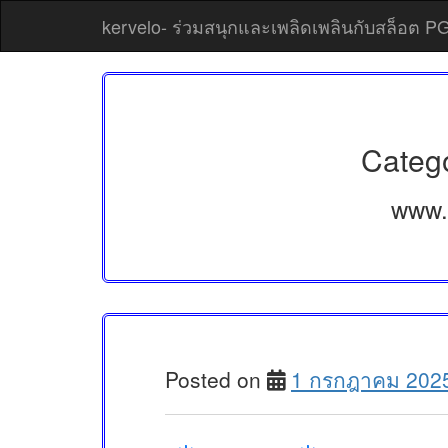
Skip
kervelo- ร่วมสนุกและเพลิดเพลินกับสล็อต P
to
content
Catego
www.
Posted on
1 กรกฎาคม 202