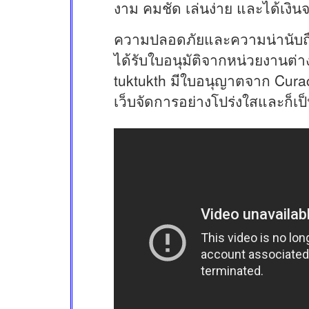
งาม คมชัด เล่นง่าย และได้เงินจ
ความปลอดภัยและความน่านับถื
ได้รับใบอนุมัติจากหน่วยงานต่
tuktukth มีใบอนุญาตจาก Curac
เว็บจัดการอย่างโปร่งใสและก็เ