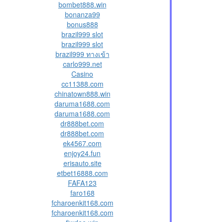
bombet888.win
bonanza99
bonus888
brazil999 slot
brazil999 slot
brazil999 ทางเข้า
carlo999.net
Casino
cc11388.com
chinatown888.win
daruma1688.com
daruma1688.com
dr888bet.com
dr888bet.com
ek4567.com
enjoy24.fun
erisauto.site
etbet16888.com
FAFA123
faro168
fcharoenkit168.com
fcharoenkit168.com