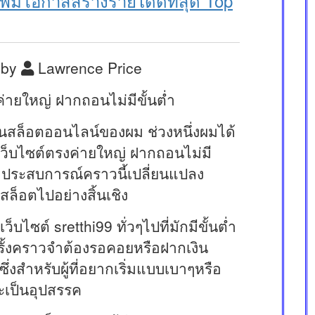
เพิ่มโอกาสสร้างรายได้ดีที่สุด Top
by
Lawrence Price
ค่ายใหญ่ ฝากถอนไม่มีขั้นต่ำ
่นสล็อตออนไลน์ของผม ช่วงหนึ่งผมได้
ตเว็บไซต์ตรงค่ายใหญ่ ฝากถอนไม่มี
าประสบการณ์คราวนี้เปลี่ยนแปลง
ล็อตไปอย่างสิ้นเชิง
็บไซต์ sretthi99 ทั่วๆไปที่มักมีขั้นต่ำ
ั้งคราวจำต้องรอคอยหรือฝากเงิน
ึ่งสำหรับผู้ที่อยากเริ่มแบบเบาๆหรือ
เป็นอุปสรรค