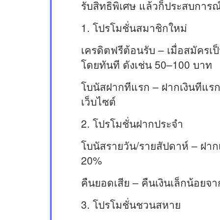
รับสิทธิพิเศษ แล้วก็ประสบการณ
1. โปรโมชั่นสมาชิกใหม่
เครดิตฟรีต้อนรับ – เมื่อสมัครเ
โดยทันที ดังเช่น 50–100 บาท
โบนัสฝากทีแรก – ฝากเงินทีแรก 
เว็บไซต์
2. โปรโมชั่นฝากประจำ
โบนัสรายวัน/รายสัปดาห์ – ฝากเง
20%
คืนยอดเสีย – คืนเงินเล็กน้อยจ
3. โปรโมชั่นชวนสหาย