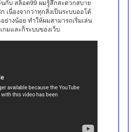
ล่นกับ สล็อต99 ผมรู้สึกสะดวกสบาย
ก เนื่องจากว่าทุกสิ่งเป็นระบบออโต้
ากอย่างน้อย ทำให้ผมสามารถเริ่มเล่น
บเกมและก็ระบบของเว็บ