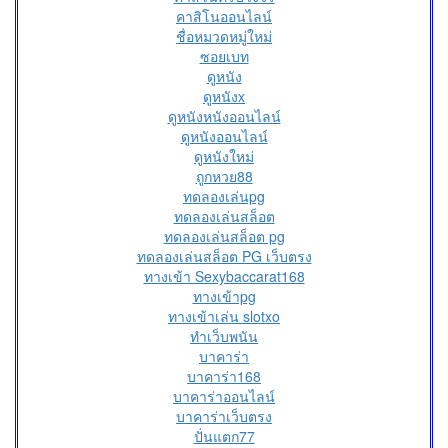
คาสิโนออนไลน์
ชื่อหมวดหมู่ใหม่
ซอยเบท
ดูหนัง
ดูหนังx
ดูหนังหนังออนไลน์
ดูหนังออนไลน์
ดูหนังใหม่
ถูกหวย88
ทดลองเล่นpg
ทดลองเล่นสล็อต
ทดลองเล่นสล็อต pg
ทดลองเล่นสล็อต PG เว็บตรง
ทางเข้า Sexybaccarat168
ทางเข้าpg
ทางเข้าเล่น slotxo
ทำเว็บพนัน
บาคาร่า
บาคาร่า168
บาคาร่าออนไลน์
บาคาร่าเว็บตรง
ปั่นแตก77