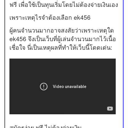
ฟรี เพื่อใช้เป็นทุนเริ่มโดยไม่ต้องจ่ายเงินเอง
เพราะเหตุไรจำต้องเลือก ek456
ผู้คนจำนวนมากอาจสงสัยว่าเพราะเหตุใด
ek456 จึงเป็นเว็บที่ผู้เล่นจำนวนมากไว้เนื้อ
เชื่อใจ นี่เป็นเหตุผลที่ทำให้เว็บนี้โดดเด่น:
สมัครง่าย ฟรี ไม่ต้องจ่ายเงิน