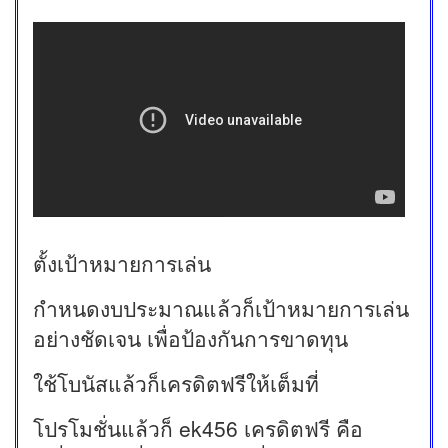
ตั้งเป้าหมายการเล่น
กำหนดงบประมาณแล้วก็เป้าหมายการเล่น
อย่างชัดเจน เพื่อป้องกันการขาดทุน
ใช้โบนัสแล้วก็เครดิตฟรีให้เต็มที่
โปรโมชั่นแล้วก็ ek456 เครดิตฟรี คือ