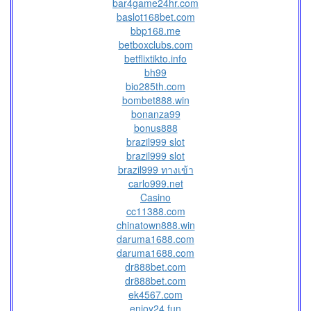
bar4game24hr.com
baslot168bet.com
bbp168.me
betboxclubs.com
betflixtikto.info
bh99
bio285th.com
bombet888.win
bonanza99
bonus888
brazil999 slot
brazil999 slot
brazil999 ทางเข้า
carlo999.net
Casino
cc11388.com
chinatown888.win
daruma1688.com
daruma1688.com
dr888bet.com
dr888bet.com
ek4567.com
enjoy24.fun