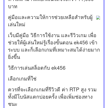
บาท
คู่มือและความให้การช่วยเหลือสำหรับผู้
เล่นใหม่
เว็บมีคู่มือ วิธีการใช้งาน และรีวิวเกม เพื่อ
ช่วยให้ผู้เล่นใหม่รู้เรื่องขั้นตอน ek456 เข้า
ระบบ และก็เลือกเกมที่เหมาะสมได้ง่ายมาก
ยิ่งขึ้น
วิธีการเล่นสล็อตกับ ek456
เลือกเกมที่ใช่
ควรที่จะเลือกเกมที่รีวิวดี ค่า RTP สูง รวม
ทั้งมีโบนัสแตกบ่อยครั้ง เพื่อเพิ่มช่องทาง
ชนะ