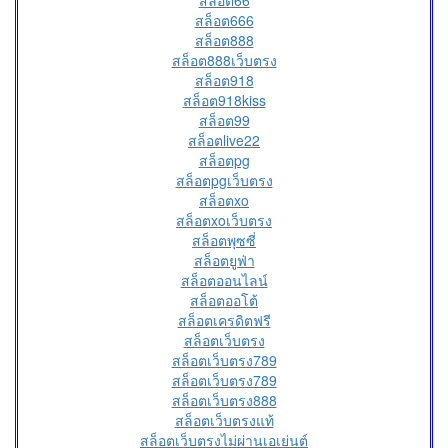
สล็อต666
สล็อต888
สล็อต888เว็บตรง
สล็อต918
สล็อต918kiss
สล็อต99
สล็อตlive22
สล็อตpg
สล็อตpgเว็บตรง
สล็อตxo
สล็อตxoเว็บตรง
สล็อตพุซซี่
สล็อตยูฟ่า
สล็อตออนไลน์
สล็อตออโต้
สล็อตเครดิตฟรี
สล็อตเว็บตรง
สล็อตเว็บตรง789
สล็อตเว็บตรง789
สล็อตเว็บตรง888
สล็อตเว็บตรงแท้
สล็อตเว็บตรงไม่ผ่านเอเย่นต์