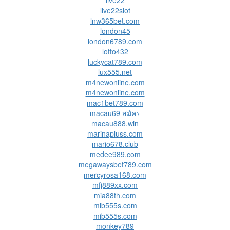
live22slot
lnw365bet.com
london45
london6789.com
lotto432
luckycat789.com
lux555.net
m4newonline.com
m4newonline.com
mac1bet789.com
macau69 สมัคร
macau888.win
marinapluss.com
mario678.club
medee989.com
megawaysbet789.com
mercyrosa168.com
mfj889xx.com
mia88th.com
mib555s.com
mib555s.com
monkey789