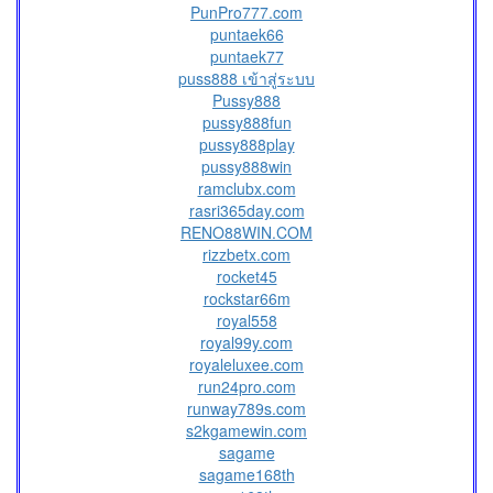
PunPro777.com
puntaek66
puntaek77
puss888 เข้าสู่ระบบ
Pussy888
pussy888fun
pussy888play
pussy888win
ramclubx.com
rasri365day.com
RENO88WIN.COM
rizzbetx.com
rocket45
rockstar66m
royal558
royal99y.com
royaleluxee.com
run24pro.com
runway789s.com
s2kgamewin.com
sagame
sagame168th