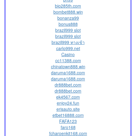
bio285th.com
bombet888.win
bonanza99
bonus888
brazil999 slot
brazil999 slot
brazil999 ทางเข้า
carlo999.net
Casino
cc11388.com
chinatown888.win
daruma1688.com
daruma1688.com
dr888bet.com
dr888bet.com
ek4567.com
enjoy24.fun
erisauto.site
etbet16888.com
FAFA123
faro168
fcharoenkit168.com