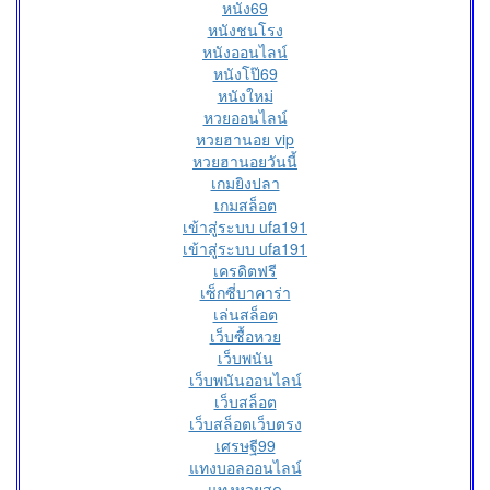
หนัง69
หนังชนโรง
หนังออนไลน์
หนังโป๊69
หนังใหม่
หวยออนไลน์
หวยฮานอย vip
หวยฮานอยวันนี้
เกมยิงปลา
เกมสล็อต
เข้าสู่ระบบ ufa191
เข้าสู่ระบบ ufa191
เครดิตฟรี
เซ็กซี่บาคาร่า
เล่นสล็อต
เว็บซื้อหวย
เว็บพนัน
เว็บพนันออนไลน์
เว็บสล็อต
เว็บสล็อตเว็บตรง
เศรษฐี99
แทงบอลออนไลน์
แทงหวยสด