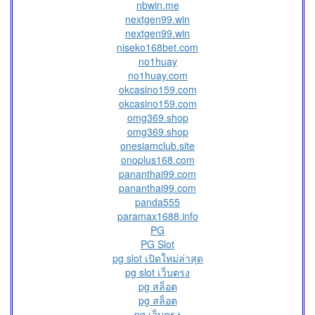
nbwin.me
nextgen99.win
nextgen99.win
niseko168bet.com
no1huay
no1huay.com
okcasino159.com
okcasino159.com
omg369.shop
omg369.shop
onesiamclub.site
onoplus168.com
pananthai99.com
pananthai99.com
panda555
paramax1688.info
PG
PG Slot
pg slot เปิดใหม่ล่าสุด
pg slot เว็บตรง
pg สล็อต
pg สล็อต
pg เว็บตรง