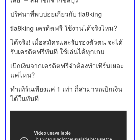
ปริศนาที่พบบ่อยเกี่ยวกับ tia8king
tia8king เครดิตฟรี ใช้งานได้จริงไหม?
ได้จริง! เมื่อสมัครและรับรองตัวตน จะได้
รับเครดิตฟรีทันที ใช้เล่นได้ทุกเกม
เบิกเงินจากเครดิตฟรีจำต้องทำเทิร์นเยอะ
แค่ไหน?
ทำเทิร์นเพียงแค่ 1 เท่า ก็สามารถเบิกเงิน
ได้ในทันที