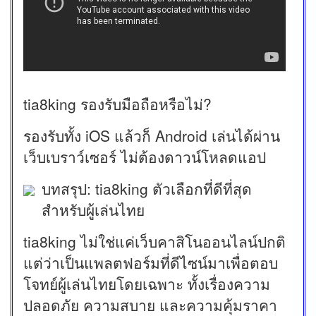
tia8king รองรับมือถือหรือไม่?
รองรับทั้ง iOS แล้วก็ Android เล่นได้ผ่าน
เว็บเบราว์เซอร์ ไม่ต้องดาวน์โหลดแอป
บทสรุป: tia8king ตัวเลือกที่ดีที่สุด
สำหรับผู้เล่นไทย
tia8king ไม่ใช่แค่เว็บคาสิโนออนไลน์ปกติ
แต่ว่าเป็นแพลตฟอร์มที่ดีไซน์มาเพื่อตอบ
โจทย์ผู้เล่นไทยโดยเฉพาะ ทั้งเรื่องความ
ปลอดภัย ความสบาย และความคุ้มราคา