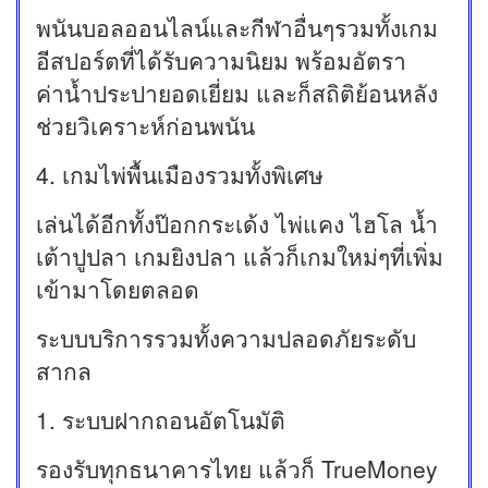
พนันบอลออนไลน์และกีฬาอื่นๆรวมทั้งเกม
อีสปอร์ตที่ได้รับความนิยม พร้อมอัตรา
ค่าน้ำประปายอดเยี่ยม และก็สถิติย้อนหลัง
ช่วยวิเคราะห์ก่อนพนัน
4. เกมไพ่พื้นเมืองรวมทั้งพิเศษ
เล่นได้อีกทั้งป๊อกกระเด้ง ไพ่แคง ไฮโล น้ำ
เต้าปูปลา เกมยิงปลา แล้วก็เกมใหม่ๆที่เพิ่ม
เข้ามาโดยตลอด
ระบบบริการรวมทั้งความปลอดภัยระดับ
สากล
1. ระบบฝากถอนอัตโนมัติ
รองรับทุกธนาคารไทย แล้วก็ TrueMoney