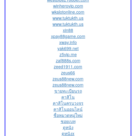
winherovip.com
wkslotonline.com
www.tuktukth.us
www.tuktukth.us
xin88
xpay88game.com
xway.info
yak699.net
z5vip.me
zaf888s.com
zeed1911.com
zeus66
zeus88new.com
zeus88new.com
ขายทะเบียนรถ
คาสิโน
คาสิโนครบวงจร
คาสิโนออนไลน์
ชื่อหมวดหมู่ใหม่
ซอยเบท
ดูหนัง
ดูหนังx