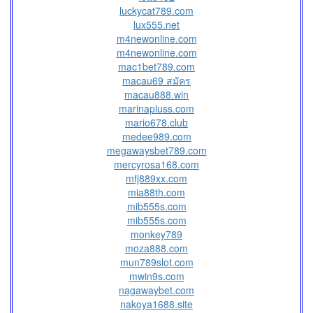
luckycat789.com
lux555.net
m4newonline.com
m4newonline.com
mac1bet789.com
macau69 สมัคร
macau888.win
marinapluss.com
mario678.club
medee989.com
megawaysbet789.com
mercyrosa168.com
mfj889xx.com
mia88th.com
mib555s.com
mib555s.com
monkey789
moza888.com
mun789slot.com
mwin9s.com
nagawaybet.com
nakoya1688.site