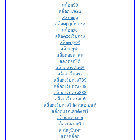
สล็อต99
สล็อตlive22
สล็อตpg
สล็อตpgเว็บตรง
สล็อตxo
สล็อตxoเว็บตรง
สล็อตพุซซี่
สล็อตยูฟ่า
สล็อตออนไลน์
สล็อตออโต้
สล็อตเครดิตฟรี
สล็อตเว็บตรง
สล็อตเว็บตรง789
สล็อตเว็บตรง789
สล็อตเว็บตรง888
สล็อตเว็บตรงแท้
สล็อตเว็บตรงไม่ผ่านเอเย่นต์
สล็อตแจกเครดิตฟรี
สล็อตแตกง่าย
สล็อตแตกหนัก
สวนสุนันทา
สูตรสล็อต