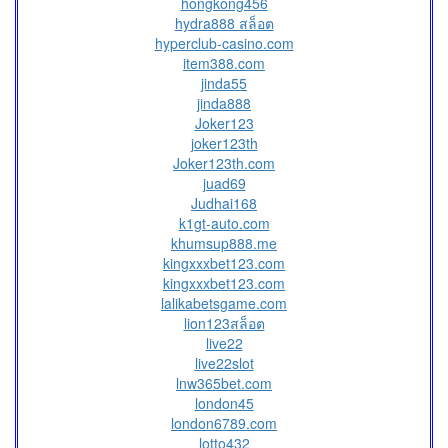
hongkong456
hydra888 สล็อต
hyperclub-casino.com
item388.com
jinda55
jinda888
Joker123
joker123th
Joker123th.com
juad69
Judhai168
k1gt-auto.com
khumsup888.me
kingxxxbet123.com
kingxxxbet123.com
lalikabetsgame.com
lion123สล็อต
live22
live22slot
lnw365bet.com
london45
london6789.com
lotto432