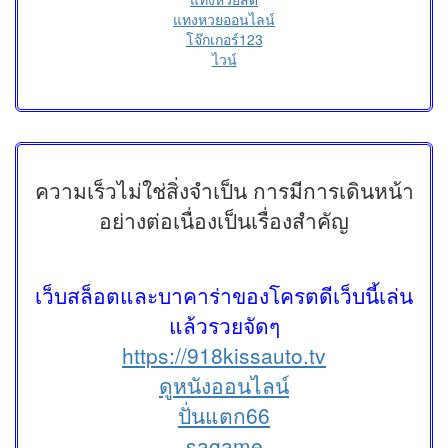
แทงหวยออนไลน์
โจ๊กเกอร์123
ไวน์
ความเร็วไม่ใช่สิ่งจำเป็น การมีการเดินหน้า
อย่างต่อเนื่องเป็นเรื่องสำคัญ
เว็บสล็อตและบาคาร่าของโครตดีเว็บนี้เล่น
แล้วรวยจัดๆ
https://918kissauto.tv
ดูหนังออนไลน์
ปั่นแตก66
sagame