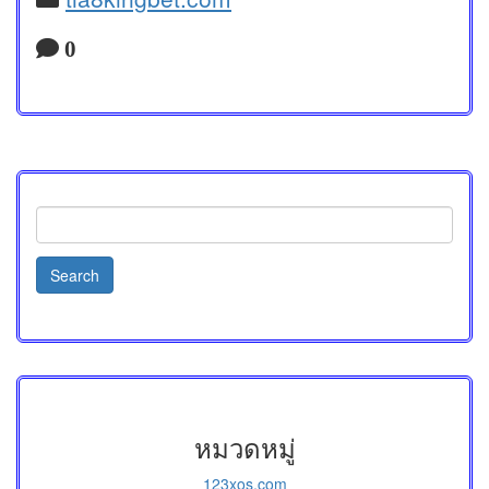
0
Search
for:
หมวดหมู่
123xos.com