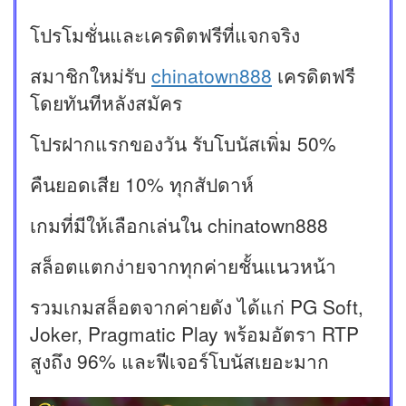
โปรโมชั่นและเครดิตฟรีที่แจกจริง
สมาชิกใหม่รับ
chinatown888
เครดิตฟรี
โดยทันทีหลังสมัคร
โปรฝากแรกของวัน รับโบนัสเพิ่ม 50%
คืนยอดเสีย 10% ทุกสัปดาห์
เกมที่มีให้เลือกเล่นใน chinatown888
สล็อตแตกง่ายจากทุกค่ายชั้นแนวหน้า
รวมเกมสล็อตจากค่ายดัง ได้แก่ PG Soft,
Joker, Pragmatic Play พร้อมอัตรา RTP
สูงถึง 96% และฟีเจอร์โบนัสเยอะมาก