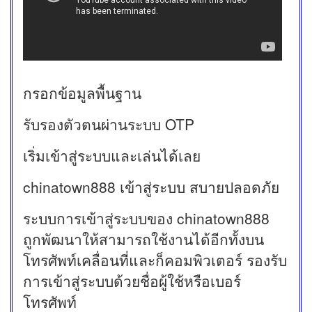
กรอกข้อมูลพื้นฐาน
รับรองตัวตนผ่านระบบ OTP
เริ่มเข้าสู่ระบบและเล่นได้เลย
chinatown888 เข้าสู่ระบบ สบายปลอดภัย
ระบบการเข้าสู่ระบบของ chinatown888
ถูกพัฒนาให้สามารถใช้งานได้อีกทั้งบน
โทรศัพท์เคลื่อนที่และก็คอมพิวเตอร์ รองรับ
การเข้าสู่ระบบด้วยชื่อผู้ใช้หรือเบอร์
โทรศัพท์