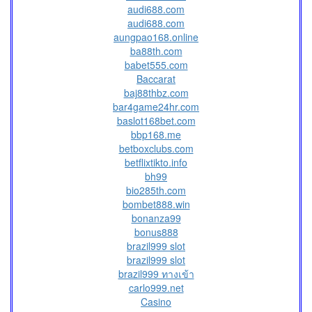
audi688.com
audi688.com
aungpao168.online
ba88th.com
babet555.com
Baccarat
baj88thbz.com
bar4game24hr.com
baslot168bet.com
bbp168.me
betboxclubs.com
betflixtikto.info
bh99
bio285th.com
bombet888.win
bonanza99
bonus888
brazil999 slot
brazil999 slot
brazil999 ทางเข้า
carlo999.net
Casino