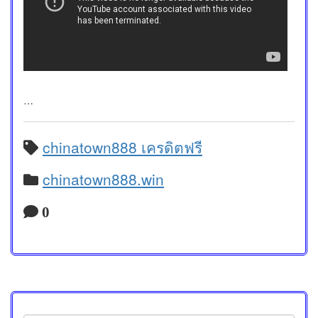
…
chinatown888 เครดิตฟรี
chinatown888.win
0