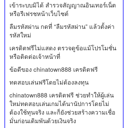
เข้าระบบมิได้ สำรวจสัญญาณอินเทอร์เน็ต
หรือรีเฟรชหน้าเว็บไซต์
ลืมรหัสผ่าน กดที่ “ลืมรหัสผ่าน” แล้วตั้งค่า
รหัสใหม่
เครดิตฟรีไม่แสดง ตรวจดูข้อแม้โปรโมชั่น
หรือติดต่อเจ้าหน้าที่
ข้อดีของ chinatown888 เครดิตฟรี
ทดสอบเล่นฟรีโดยไม่ต้องลงทุน
chinatown888 เครดิตฟรี ช่วยทำให้ผู้เล่น
ใหม่ทดสอบเล่นเกมได้นานัปการโดยไม่
ต้องใช้ทุนจริง และก็ยังช่วยสร้างความเชื่อ
มั่นก่อนเดิมพันด้วยเงินจริง