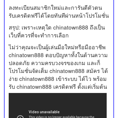
ลงทะเบียนสมาชิกใหม่และการันตีตัวตน
รับเครดิตฟรีได้โดยทันทีผ่านหน้าโปรโมชั่น
สรุป: เพราะเหตุใด chinatown888 ถึงเป็น
เว็บที่ควรที่จะทำการเลือก
ไม่ว่าคุณจะเป็นผู้เล่นมือใหม่หรือมืออาชีพ
chinatown888 ตอบปัญหาทั้งในด้านความ
ปลอดภัย ความครบวงจรของเกม และก็
โปรโมชั่นจัดเต็ม chinatown888 สมัคร ได้
ง่าย chinatown888 เข้าระบบ ได้ไว พร้อม
รับ chinatown888 เครดิตฟรี ตั้งแต่เริ่มต้น