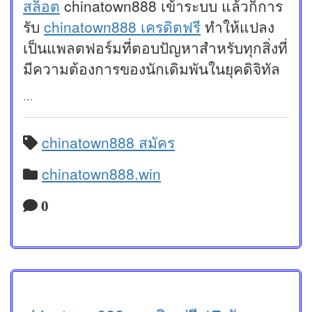
สล็อต
chinatown888 เข้าระบบ แล้วก็การ
รับ
chinatown888 เครดิตฟรี
ทำให้แปลง
เป็นแพลตฟอร์มที่ตอบปัญหาสำหรับทุกสิ่งที่
มีความต้องการของนักเดิมพันในยุคดิจิทัล
…
chinatown888 สมัคร
chinatown888.win
0