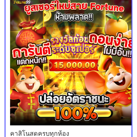
คาสิโนสดครบทุกห้อง