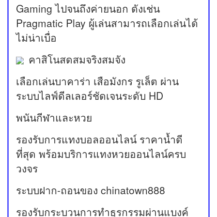
Gaming ไปจนถึงค่ายนอก ดังเช่น
Pragmatic Play ผู้เล่นสามารถเลือกเล่นได้
ไม่น่าเบื่อ
คาสิโนสดสมจริงสมจัง
เลือกเล่นบาคาร่า เสือมังกร รูเล็ต ผ่าน
ระบบไลฟ์ดีลเลอร์ชัดเจนระดับ HD
พนันกีฬาและหวย
รองรับการแทงบอลออนไลน์ ราคาน้ำดี
ที่สุด พร้อมบริการแทงหวยออนไลน์ครบ
วงจร
ระบบฝาก-ถอนของ chinatown888
รองรับกระบวนการทำธุรกรรมผ่านแบงค์