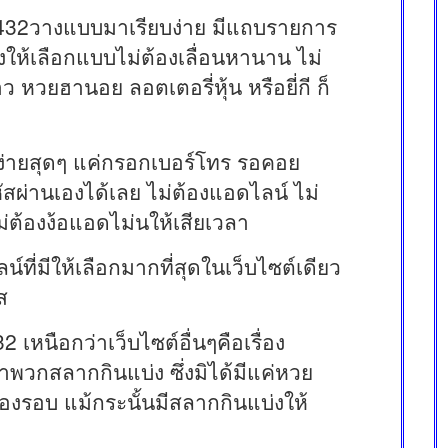
to432วางแบบมาเรียบง่าย มีแถบรายการ
งให้เลือกแบบไม่ต้องเลื่อนหานาน ไม่
หวยฮานอย ลอตเตอรี่หุ้น หรือยี่กี ก็
ง่ายสุดๆ แค่กรอกเบอร์โทร รอคอย
ัสผ่านเองได้เลย ไม่ต้องแอดไลน์ ไม่
ม่ต้องง้อแอดไม่นให้เสียเวลา
์ที่มีให้เลือกมากที่สุดในเว็บไซต์เดียว
ส
432 เหนือกว่าเว็บไซต์อื่นๆคือเรื่อง
สลากกินแบ่ง ซึ่งมิได้มีแค่หวย
งรอบ แม้กระนั้นมีสลากกินแบ่งให้