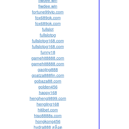
fiwdee.win
fiwdee.win
fortune99vip.com
fox689ok.com
fox689ok.com
fullslot
fullslotpg
fullslotpg168.com
fullslotpg168.com
funny18
gamehit8888.com
gamehit8888.com
gaojing888
goatza888fin.com
gobaza88.com
golden456
happy168
hengheng9899.com
hengjing168
hi6bet.com
hiso8888s.com
hongkong456
hydra888 สล็อต