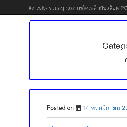
Skip
kervelo- ร่วมสนุกและเพลิดเพลินกับสล็อต P
to
content
Catego
l
Posted on
14 พฤศจิกายน 2