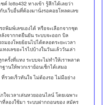
ต์ lotto432 ทางเข้า รู้สึกได้เลยว่า
ราวกับเว็บอื่นที่ต้องมานั่งรอคอยโหลดเลข
ถพิมพ์เลขเองได้ หรือจะเลือกจากชุด
หลังจากกดยืนยัน ระบบจะออก บิล
ามารถมองโพยย้อนไปได้ตลอดระยะเวลา
ง แทงเลขอะไรไปบ้างในวันแล้ววันเล่า
า ทุกครั้งที่แทง ระบบจะไม่ทำให้เราพลาด
ลักฐานให้พวกเราย้อนเช็กได้เสมอ
ี่รวดเร็วทันใจ ไม่ต้องรอ ไม่มีอย่าง
คนหนักใจเวลาเล่นหวยออนไลน์ โดยเฉพาะ
ว่าจากที่ลองใช้มา ระบบฝากถอนของ สมัคร