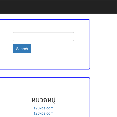
Search
for:
หมวดหมู่
123xos.com
123xos.com