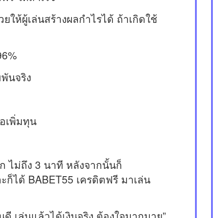
ห้ผู้เล่นสร้างผลกำไรได้ ถ้าเกิดใช้
 96%
พันจริง
อเพิ่มทุน
ไม่ถึง 3 นาที หลังจากนั้นก็
ะก็ได้ BABET55 เครดิตฟรี มาเล่น
่นดี เล่นแล้วได้เงินจริง ต้องใจมากมาย”