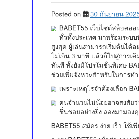
Posted on
30 กันยายน 202
BABET55 เว็บไซต์สล็อตออน
ทั่วทั้งประเทศ มาพร้อมระบบท
สูงสุด ผู้เล่นสามารถเริ่มต้นได้
ไม่เกิน 3 นาที แล้วก็ไปสู่การ
ทันที ทั้งยังมีโปรโมชั่นพิเศษ 
ช่วยเพิ่มจังหวะสำหรับในการท
เพราะเหตุไรจำต้องเลือก B
คนจำนวนไม่น้อยอาจสงสัยว่า
ชื่นชอบอย่างยิ่ง ลองมามองค
BABET55 สมัคร ง่าย เร็ว ใช้เพ