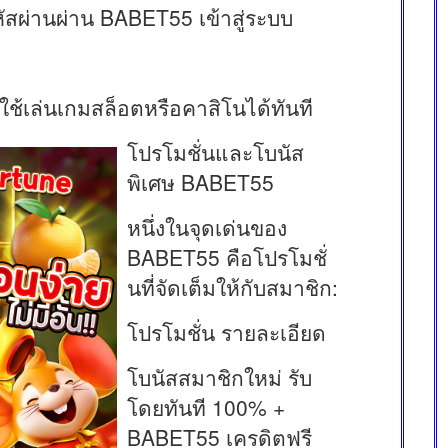
หัสผ่านผ่าน BABET55 เข้าสู่ระบบ
ใช้เล่นเกมสล็อตหรือคาสิโนได้ทันที
โปรโมชั่นและโบนัส
พิเศษ BABET55
หนึ่งในจุดเด่นของ
BABET55 คือโปรโมชั่
นที่จัดเต็มให้กับสมาชิก:
โปรโมชั่น รายละเอียด
โบนัสสมาชิกใหม่ รับ
โดยทันที 100% +
BABET55 เครดิตฟรี