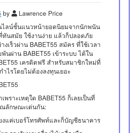
5
by
Lawrence Price
ไลน์ชั้นแนวหน้ายอดนิยมจากนักพนัน
ี่ทันสมัย ใช้งานง่าย แล้วก็ปลอดภัย
อย่างเร็วผ่าน BABET55 สมัคร ที่ใช้เวลา
เดิมพันผ่าน BABET55 เข้าระบบ ได้ใน
BABET55 เครดิตฟรี สำหรับสมาชิกใหม่ที่
ำกำไรโดยไม่ต้องลงทุนเยอะ
ABET55
เพราะเหตุใด BABET55 ก็เลยเป็นที่
ุณลักษณะเด่นกัน:
ียงแค่เบอร์โทรศัพท์และก็บัญชีธนาคาร