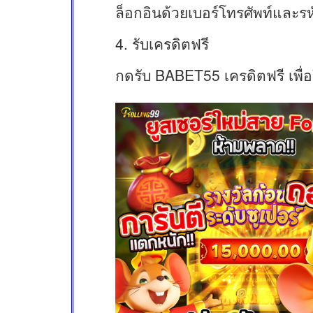
ล็อกอินด้วยเบอร์โทรศัพท์และร
4. รับเครดิตฟรี
กดรับ BABET55 เครดิตฟรี เพื่อ