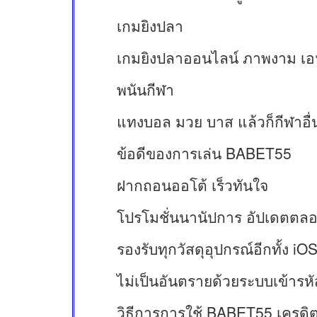
เกมยิงปลา
เกมยิงปลาออนไลน์ ภาพงาม เอฟเ
พนันกีฬา
แทงบอล มวย บาส แล้วก็กีฬาอื่
ข้อดีของการเล่น BABET55
ฝากถอนออโต้ เร็วทันใจ
โปรโมชั่นนานัปการ อัปเดตตล
รองรับทุกวัสดุอุปกรณ์อีกทั้ง iO
ไม่เป็นอันตรายด้วยระบบเข้ารห
วิธีการการใช้ BABET55 เครดิตฟ