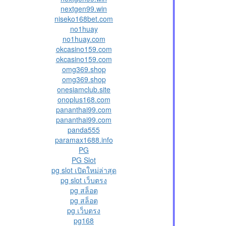
nextgen99.win
niseko168bet.com
no1huay
no1huay.com
okcasino159.com
okcasino159.com
omg369.shop
omg369.shop
onesiamclub.site
onoplus168.com
pananthai99.com
pananthai99.com
panda555
paramax1688.info
PG
PG Slot
pg slot เปิดใหม่ล่าสุด
pg slot เว็บตรง
pg สล็อต
pg สล็อต
pg เว็บตรง
pg168