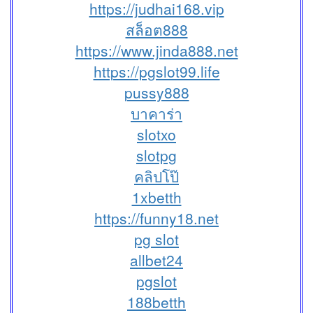
https://judhai168.vip
สล็อต888
https://www.jinda888.net
https://pgslot99.life
pussy888
บาคาร่า
slotxo
slotpg
คลิปโป๊
1xbetth
https://funny18.net
pg slot
allbet24
pgslot
188betth