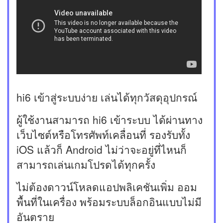
hi6 เข้าสู่ระบบง่าย เล่นได้ทุกวัสดุอุปกรณ์
ผู้ใช้งานสามารถ hi6 เข้าระบบ ได้ผ่านทาง
เว็บไซต์หรือโทรศัพท์เคลื่อนที่ รองรับทั้ง
iOS แล้วก็ Android ไม่ว่าจะอยู่ที่ไหนก็
สามารถเล่นเกมโปรดได้ทุกครั้ง
ไม่ต้องดาวน์โหลดแอปพลิเคชันเพิ่ม ออม
พื้นที่ในเครื่อง พร้อมระบบล็อกอินแบบไม่มี
อันตราย