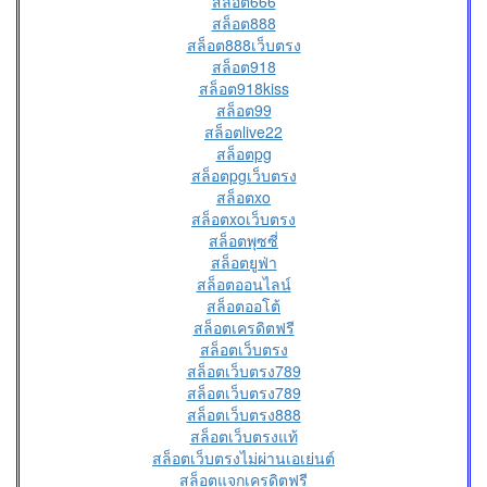
สล็อต666
สล็อต888
สล็อต888เว็บตรง
สล็อต918
สล็อต918kiss
สล็อต99
สล็อตlive22
สล็อตpg
สล็อตpgเว็บตรง
สล็อตxo
สล็อตxoเว็บตรง
สล็อตพุซซี่
สล็อตยูฟ่า
สล็อตออนไลน์
สล็อตออโต้
สล็อตเครดิตฟรี
สล็อตเว็บตรง
สล็อตเว็บตรง789
สล็อตเว็บตรง789
สล็อตเว็บตรง888
สล็อตเว็บตรงแท้
สล็อตเว็บตรงไม่ผ่านเอเย่นต์
สล็อตแจกเครดิตฟรี