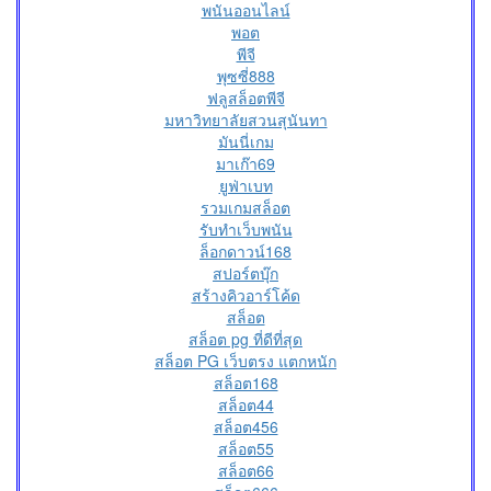
พนันออนไลน์
พอต
พีจี
พุซซี่888
ฟลูสล็อตพีจี
มหาวิทยาลัยสวนสุนันทา
มันนี่เกม
มาเก๊า69
ยูฟ่าเบท
รวมเกมสล็อต
รับทำเว็บพนัน
ล็อกดาวน์168
สปอร์ตบุ๊ก
สร้างคิวอาร์โค้ด
สล็อต
สล็อต pg ที่ดีที่สุด
สล็อต PG เว็บตรง แตกหนัก
สล็อต168
สล็อต44
สล็อต456
สล็อต55
สล็อต66