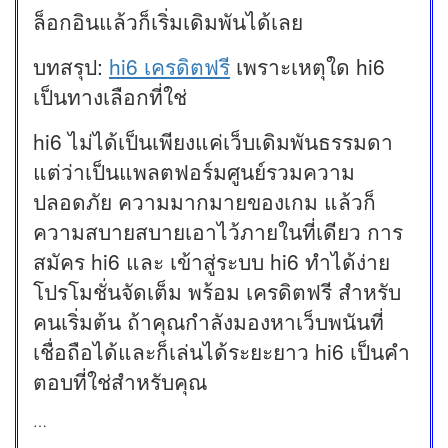
ล็อกอินแล้วก็เริ่มเดิมพันได้เลย
บทสรุป:
hi6 เครดิตฟรี
เพราะเหตุใด hi6
เป็นทางเลือกที่ใช่
hi6 ไม่ได้เป็นเพียงแค่เว็บเดิมพันธรรมดา
แต่ว่าเป็นแพลตฟอร์มศูนย์รวมความ
ปลอดภัย ความมากมายของเกม แล้วก็
ความสบายสบายเอาไว้ภายในที่เดียว การ
สมัคร hi6 และ เข้าสู่ระบบ hi6 ทำได้ง่าย
โปรโมชั่นจัดเต็ม พร้อม เครดิตฟรี สำหรับ
คนเริ่มต้น ถ้าคุณกำลังมองหาเว็บพนันที่
เชื่อถือได้และก็เล่นได้ระยะยาว hi6 เป็นคำ
ตอบที่ใช่สำหรับคุณ
…