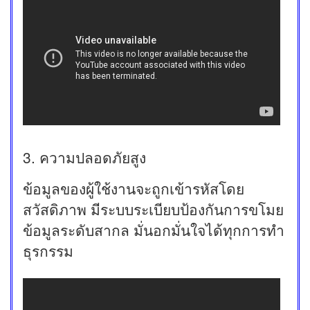
3. ความปลอดภัยสูง
ข้อมูลของผู้ใช้งานจะถูกเข้ารหัสโดย
สวัสดิภาพ มีระบบระเบียบป้องกันการขโมย
ข้อมูลระดับสากล มั่นอกมั่นใจได้ทุกการทำ
ธุรกรรม