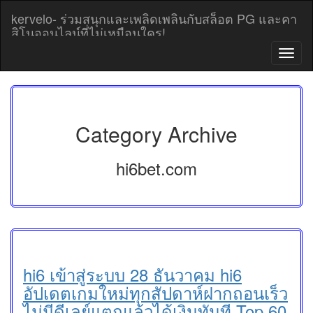
Skip
kervelo- ร่วมสนุกและเพลิดเพลินกับสล็อต PG และคา
to
สิโนออนไลน์ที่ไม่เหมือนใคร!
content
T
o
g
g
l
e
Category Archive
n
a
hi6bet.com
v
i
g
a
t
i
o
n
hi6 เข้าสู่ระบบ 28 ธันวาคม hi6
อัปเดตเกมใหม่ทุกสัปดาห์ฝากถอนเร็ว
ไม่มีดีเลย์แตกแล้วได้เงินทันที Top 60