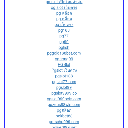
pg slot เปิดใหม่ล่าสุด
pg slot เว็บตรง
pg สล็อต
pg สล็อต
pg เว็บตรง
pg168
pg77
pg99
pgfish
pggold168bet.com
pgheng99
PGSlot
Pgslot เว็บตรง
pgslot168
pgslot77.com
pgslot99
pgslot9999.co
pgslot999bets.com
pgzeus88win.com
pgสล็อต
pokbet88
porsche999.com
power999.net