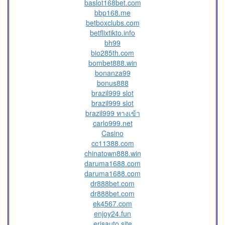
baslot168bet.com
bbp168.me
betboxclubs.com
betflixtikto.info
bh99
bio285th.com
bombet888.win
bonanza99
bonus888
brazil999 slot
brazil999 slot
brazil999 ทางเข้า
carlo999.net
Casino
cc11388.com
chinatown888.win
daruma1688.com
daruma1688.com
dr888bet.com
dr888bet.com
ek4567.com
enjoy24.fun
erisauto.site