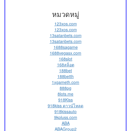
หมวดหมู่
123xos.com
123xos.com
13satanbets.com
13satanbets.com
1688sagame
1688vegasx.com
168slot
168สล็อต
188bet
188betth
1xgameth.com
888pg
8lots.me
918Kiss
918kiss ดาวน์โหลด
918kissauto
9kpluss.com
ABA
ABAGroup2