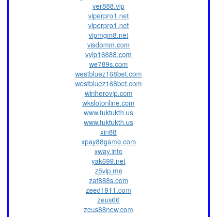
ver888.vip
viperpro1.net
viperpro1.net
vipmgm8.net
visdomm.com
vvip16688.com
we789s.com
westbluez168bet.com
westbluez168bet.com
winherovip.com
wkslotonline.com
www.tuktukth.us
www.tuktukth.us
xin88
xpay88game.com
xway.info
yak699.net
z5vip.me
zaf888s.com
zeed1911.com
zeus66
zeus88new.com