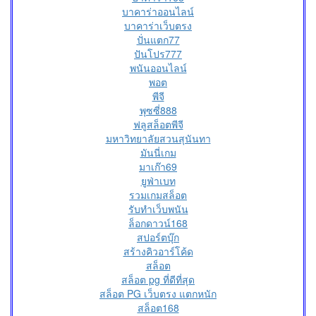
บาคาร่าออนไลน์
บาคาร่าเว็บตรง
ปั่นแตก77
ปันโปร777
พนันออนไลน์
พอต
พีจี
พุซซี่888
ฟลูสล็อตพีจี
มหาวิทยาลัยสวนสุนันทา
มันนี่เกม
มาเก๊า69
ยูฟ่าเบท
รวมเกมสล็อต
รับทำเว็บพนัน
ล็อกดาวน์168
สปอร์ตบุ๊ก
สร้างคิวอาร์โค้ด
สล็อต
สล็อต pg ที่ดีที่สุด
สล็อต PG เว็บตรง แตกหนัก
สล็อต168