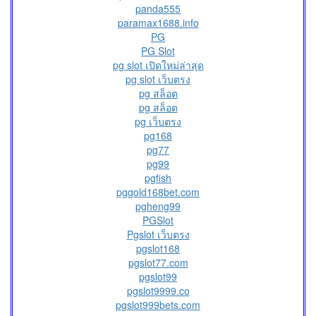
panda555
paramax1688.info
PG
PG Slot
pg slot เปิดใหม่ล่าสุด
pg slot เว็บตรง
pg สล็อต
pg สล็อต
pg เว็บตรง
pg168
pg77
pg99
pgfish
pggold168bet.com
pgheng99
PGSlot
Pgslot เว็บตรง
pgslot168
pgslot77.com
pgslot99
pgslot9999.co
pgslot999bets.com