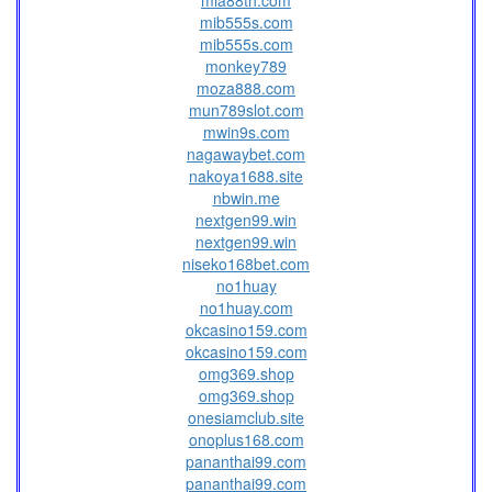
mia88th.com
mib555s.com
mib555s.com
monkey789
moza888.com
mun789slot.com
mwin9s.com
nagawaybet.com
nakoya1688.site
nbwin.me
nextgen99.win
nextgen99.win
niseko168bet.com
no1huay
no1huay.com
okcasino159.com
okcasino159.com
omg369.shop
omg369.shop
onesiamclub.site
onoplus168.com
pananthai99.com
pananthai99.com