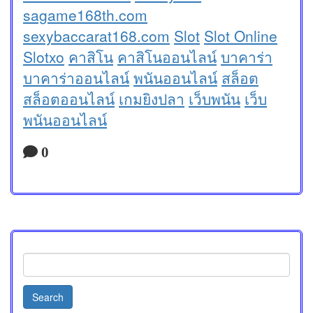
sagame168th.com
sexybaccarat168.com
Slot
Slot Online
Slotxo
คาสิโน
คาสิโนออนไลน์
บาคาร่า
บาคาร่าออนไลน์
พนันออนไลน์
สล็อต
สล็อตออนไลน์
เกมยิงปลา
เว็บพนัน
เว็บ
พนันออนไลน์
0
Search
for: