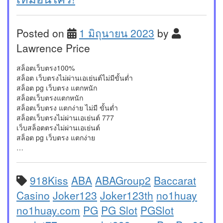
Posted on
1 มิถุนายน 2023
by
Lawrence Price
สล็อตเว็บตรง100%
สล็อต เว็บตรงไม่ผ่านเอเย่นต์ไม่มีขั้นต่ำ
สล็อต pg เว็บตรง แตกหนัก
สล็อตเว็บตรงแตกหนัก
สล็อตเว็บตรง แตกง่าย ไม่มี ขั้นต่ำ
สล็อตเว็บตรงไม่ผ่านเอเย่นต์ 777
เว็บสล็อตตรงไม่ผ่านเอเย่นต์
สล็อต pg เว็บตรง แตกง่าย
…
918Kiss
ABA
ABAGroup2
Baccarat
Casino
Joker123
Joker123th
no1huay
no1huay.com
PG
PG Slot
PGSlot