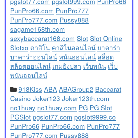
pgslot77.com
pgslot999.com
PunPro66
PunPro66.com
PunPro777
PunPro777.com
Pussy888
sagame168th.com
sexybaccarat168.com
Slot
Slot Online
Slotxo
คาสิโน
คาสิโนออนไลน์
บาคาร่า
บาคาร่าออนไลน์
พนันออนไลน์
สล็อต
สล็อตออนไลน์
เกมยิงปลา
เว็บพนัน
เว็บ
พนันออนไลน์
918Kiss
ABA
ABAGroup2
Baccarat
Casino
Joker123
Joker123th.com
no1huay
no1huay.com
PG
PG Slot
PGSlot
pgslot77.com
pgslot9999.co
PunPro66
PunPro66.com
PunPro777
PunPro777.com
Pussy888