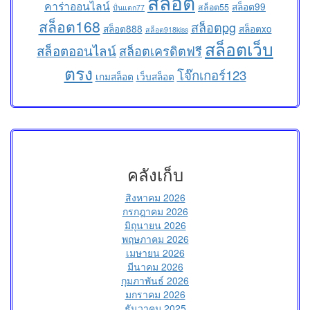
สล็อต
คาร่าออนไลน์
สล็อต99
สล็อต55
ปั่นแตก77
สล็อต168
สล็อตpg
สล็อต888
สล็อตxo
สล็อต918kiss
สล็อตเว็บ
สล็อตออนไลน์
สล็อตเครดิตฟรี
ตรง
โจ๊กเกอร์123
เกมสล็อต
เว็บสล็อต
คลังเก็บ
สิงหาคม 2026
กรกฎาคม 2026
มิถุนายน 2026
พฤษภาคม 2026
เมษายน 2026
มีนาคม 2026
กุมภาพันธ์ 2026
มกราคม 2026
ธันวาคม 2025