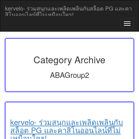
Skip
kervelo- ร่วมสนุกและเพลิดเพลินกับสล็อต PG และคา
to
สิโนออนไลน์ที่ไม่เหมือนใคร!
content
T
o
g
g
l
e
Category Archive
n
a
ABAGroup2
v
i
g
a
t
i
o
n
kervelo- ร่วมสนุกและเพลิดเพลินกับ
สล็อต PG และคาสิโนออนไลน์ที่ไม่
เหมือนใคร!