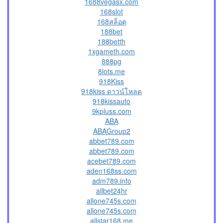
1688vegasx.com
168slot
168สล็อต
188bet
188betth
1xgameth.com
888pg
8lots.me
918Kiss
918kiss ดาวน์โหลด
918kissauto
9kpluss.com
ABA
ABAGroup2
abbet789.com
abbet789.com
acebet789.com
aden168ss.com
adm789.info
allbet24hr
allone745s.com
allone745s.com
allstar168.me