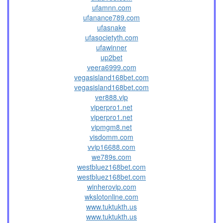
ufamnn.com
ufanance789.com
ufasnake
ufasocietyth.com
ufawinner
up2bet
veera6999.com
vegasisland168bet.com
vegasisland168bet.com
ver888.vip
viperpro1.net
viperpro1.net
vipmgm8.net
visdomm.com
vvip16688.com
we789s.com
westbluez168bet.com
westbluez168bet.com
winherovip.com
wkslotonline.com
www.tuktukth.us
www.tuktukth.us