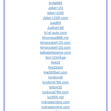
jinda888
Joker123
joker123th
Joker123th.com
juad69
Judhai168
k1gt-auto.com
khumsup888.me
kingxxxbet123.com
kingxxxbet123.com
lalikabetsgame.com
lion123สล็อต
live22
live22slot
lnw365bet.com
london45
london6789.com
lotto432
luckycat789.com
lux555.net
m4newonline.com
m4newonline.com