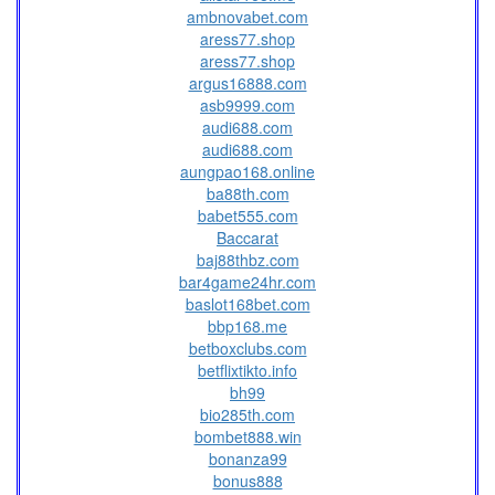
ambnovabet.com
aress77.shop
aress77.shop
argus16888.com
asb9999.com
audi688.com
audi688.com
aungpao168.online
ba88th.com
babet555.com
Baccarat
baj88thbz.com
bar4game24hr.com
baslot168bet.com
bbp168.me
betboxclubs.com
betflixtikto.info
bh99
bio285th.com
bombet888.win
bonanza99
bonus888