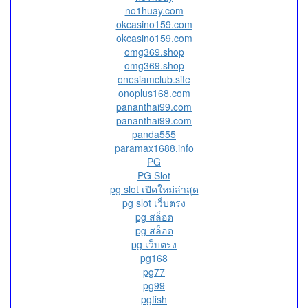
no1huay.com
okcasino159.com
okcasino159.com
omg369.shop
omg369.shop
onesiamclub.site
onoplus168.com
pananthai99.com
pananthai99.com
panda555
paramax1688.info
PG
PG Slot
pg slot เปิดใหม่ล่าสุด
pg slot เว็บตรง
pg สล็อต
pg สล็อต
pg เว็บตรง
pg168
pg77
pg99
pgfish