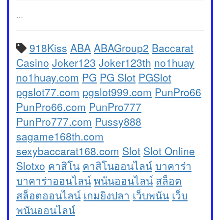
…
918Kiss
ABA
ABAGroup2
Baccarat
Casino
Joker123
Joker123th
no1huay
no1huay.com
PG
PG Slot
PGSlot
pgslot77.com
pgslot999.com
PunPro66
PunPro66.com
PunPro777
PunPro777.com
Pussy888
sagame168th.com
sexybaccarat168.com
Slot
Slot Online
Slotxo
คาสิโน
คาสิโนออนไลน์
บาคาร่า
บาคาร่าออนไลน์
พนันออนไลน์
สล็อต
สล็อตออนไลน์
เกมยิงปลา
เว็บพนัน
เว็บ
พนันออนไลน์