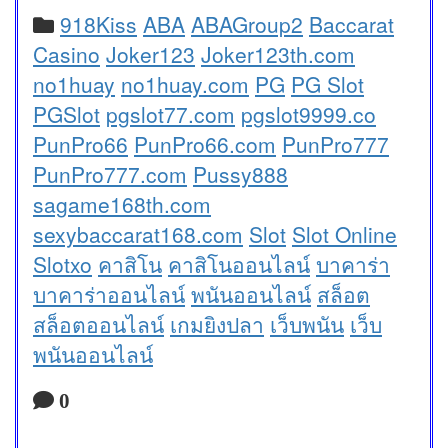
918Kiss
ABA
ABAGroup2
Baccarat
Casino
Joker123
Joker123th.com
no1huay
no1huay.com
PG
PG Slot
PGSlot
pgslot77.com
pgslot9999.co
PunPro66
PunPro66.com
PunPro777
PunPro777.com
Pussy888
sagame168th.com
sexybaccarat168.com
Slot
Slot Online
Slotxo
คาสิโน
คาสิโนออนไลน์
บาคาร่า
บาคาร่าออนไลน์
พนันออนไลน์
สล็อต
สล็อตออนไลน์
เกมยิงปลา
เว็บพนัน
เว็บ
พนันออนไลน์
0