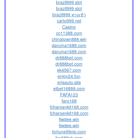
brazil999 slot
brazil999 slot
brazil999 ทางเข้า
carlo999.net
Casino
cc11388.com
chinatown888.win
daruma1688.com
daruma1688.com
dr888bet.com
dr888bet.com
ek4567.com
enjoy24.fun
erisauto.site
etbet16888.com
FAFA123
faro168
fcharoenkit168.com
fcharoenkit168.com
fiwdee.win
fiwdee.win
fortune99vip.com
fox689ok.com