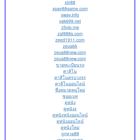
xin88
xpay88game.com
xway.info
yak699.net
z5vip.me
zaf888s.com
zeed1911.com
zeus66
zeus88new.com
zeus88new.com
ขายทะเบียนรถ
คาสิโน
คาสิโนครบวงจร
คาสิโนออนไลน์
ชื่อหมวดหมู่ใหม่
ซอยเบท
ดูหนัง
ดูหนังx
ดูหนังหนังออนไลน์
ดูหนังออนไลน์
ดูหนังใหม่
ถูกหวย88
ทดลองเล่นpg