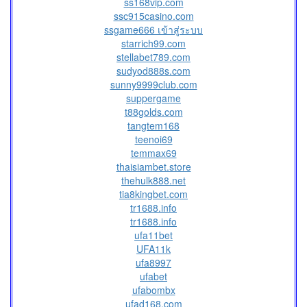
ss168vip.com
ssc915casino.com
ssgame666 เข้าสู่ระบบ
starrich99.com
stellabet789.com
sudyod888s.com
sunny9999club.com
suppergame
t88golds.com
tangtem168
teenoi69
temmax69
thaisiambet.store
thehulk888.net
tia8kingbet.com
tr1688.info
tr1688.info
ufa11bet
UFA11k
ufa8997
ufabet
ufabombx
ufad168.com