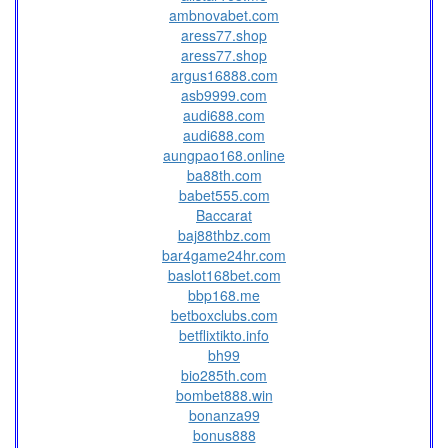
ambnovabet.com
aress77.shop
aress77.shop
argus16888.com
asb9999.com
audi688.com
audi688.com
aungpao168.online
ba88th.com
babet555.com
Baccarat
baj88thbz.com
bar4game24hr.com
baslot168bet.com
bbp168.me
betboxclubs.com
betflixtikto.info
bh99
bio285th.com
bombet888.win
bonanza99
bonus888