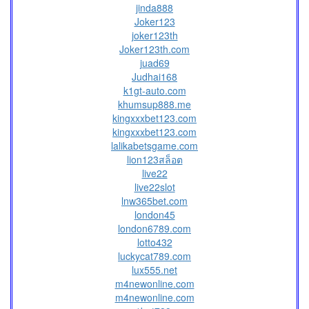
jinda888
Joker123
joker123th
Joker123th.com
juad69
Judhai168
k1gt-auto.com
khumsup888.me
kingxxxbet123.com
kingxxxbet123.com
lalikabetsgame.com
lion123สล็อต
live22
live22slot
lnw365bet.com
london45
london6789.com
lotto432
luckycat789.com
lux555.net
m4newonline.com
m4newonline.com