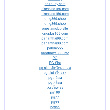
no1huay.com
okcasino159.com
okcasino159.com
omg369.shop
omg369.shop
onesiamclub.site
onoplus168.com
pananthai99.com
pananthai99.com
panda555
paramax1688.info
PG
PG Slot
pg slot เปิดใหม่ล่าสุด
pg slot เว็บตรง
pg สล็อต
pg สล็อต
pg เว็บตรง
pg168
pg77
pg99
pgfish