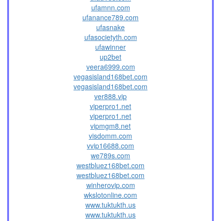
ufamnn.com
ufanance789.com
ufasnake
ufasocietyth.com
ufawinner
up2bet
veera6999.com
vegasisland168bet.com
vegasisland168bet.com
ver888.vip
viperpro1.net
viperpro1.net
vipmgm8.net
visdomm.com
vvip16688.com
we789s.com
westbluez168bet.com
westbluez168bet.com
winherovip.com
wkslotonline.com
www.tuktukth.us
www.tuktukth.us