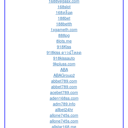
1688vegasx.com
168slot
168สล็อต
188bet
188betth
1xgameth.com
888pg
8lots.me
918Kiss
918kiss ดาวน์โหลด
918kissauto
9kpluss.com
ABA
ABAGroup2
abbet789.com
abbet789.com
acebet789.com
aden168ss.com
adm789.info
allbet24hr
allone745s.com
allone745s.com
allstar168.me