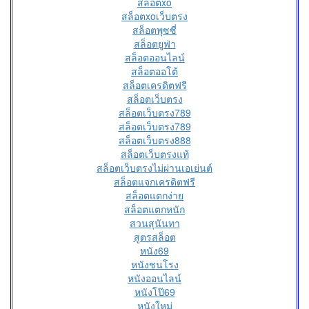
สล็อตxo
สล็อตxoเว็บตรง
สล็อตพุซซี่
สล็อตยูฟ่า
สล็อตออนไลน์
สล็อตออโต้
สล็อตเครดิตฟรี
สล็อตเว็บตรง
สล็อตเว็บตรง789
สล็อตเว็บตรง789
สล็อตเว็บตรง888
สล็อตเว็บตรงแท้
สล็อตเว็บตรงไม่ผ่านเอเย่นต์
สล็อตแจกเครดิตฟรี
สล็อตแตกง่าย
สล็อตแตกหนัก
สวนสุนันทา
สูตรสล็อต
หนัง69
หนังชนโรง
หนังออนไลน์
หนังโป๊69
หนังใหม่