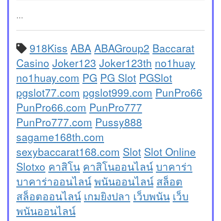
…
918Kiss
ABA
ABAGroup2
Baccarat
Casino
Joker123
Joker123th
no1huay
no1huay.com
PG
PG Slot
PGSlot
pgslot77.com
pgslot999.com
PunPro66
PunPro66.com
PunPro777
PunPro777.com
Pussy888
sagame168th.com
sexybaccarat168.com
Slot
Slot Online
Slotxo
คาสิโน
คาสิโนออนไลน์
บาคาร่า
บาคาร่าออนไลน์
พนันออนไลน์
สล็อต
สล็อตออนไลน์
เกมยิงปลา
เว็บพนัน
เว็บ
พนันออนไลน์