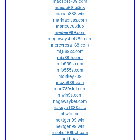
mac1bet789.com
macau69 สมัคร
macau888.win
marinapluss.com
mario678.club
medee989.com
megawaysbet789.com
mercyrosa168.com
mfj889xx.com
mia88th.com
mib555s.com
mib555s.com
monkey789
moza888.com
mun789slot.com
mwin9s.com
nagawaybet.com
nakoya1688.site
nbwin.me
nextgen99.win
nextgen99.win
niseko168bet.com
no1huay