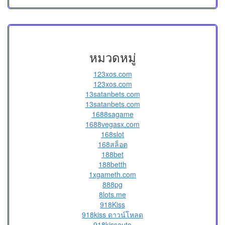
หมวดหมู่
123xos.com
123xos.com
13satanbets.com
13satanbets.com
1688sagame
1688vegasx.com
168slot
168สล็อต
188bet
188betth
1xgameth.com
888pg
8lots.me
918Kiss
918kiss ดาวน์โหลด
918kissauto