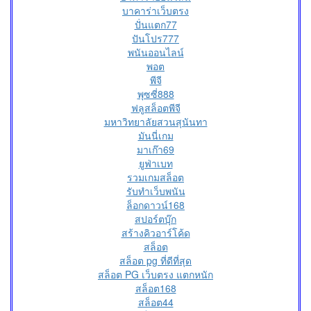
บาคาร่าเว็บตรง
ปั่นแตก77
ปันโปร777
พนันออนไลน์
พอต
พีจี
พุซซี่888
ฟลูสล็อตพีจี
มหาวิทยาลัยสวนสุนันทา
มันนี่เกม
มาเก๊า69
ยูฟ่าเบท
รวมเกมสล็อต
รับทำเว็บพนัน
ล็อกดาวน์168
สปอร์ตบุ๊ก
สร้างคิวอาร์โค้ด
สล็อต
สล็อต pg ที่ดีที่สุด
สล็อต PG เว็บตรง แตกหนัก
สล็อต168
สล็อต44