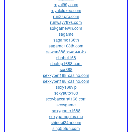
royal99y.com
royaleluxee.com
run24pro.com
runway789s.com
s2kgamewin.com
sagame
sagame168th
sagame168th.com
sawan888 ทดลองเล่น
sbobet168
sbotop1688.com
scr888
sexxybet168-casino.com
sexxybet168-casino.com
sexy168vip
sexyauto168
sexybaccarat168.com
sexygame
sexygame1688
sexygameplus.me
shinobi24hr.com
sing55fun.com