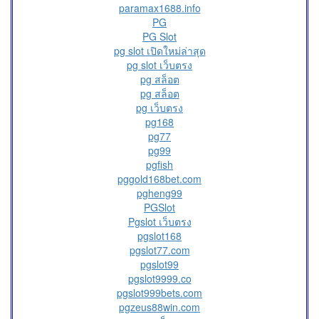
paramax1688.info
PG
PG Slot
pg slot เปิดใหม่ล่าสุด
pg slot เว็บตรง
pg สล็อต
pg สล็อต
pg เว็บตรง
pg168
pg77
pg99
pgfish
pggold168bet.com
pgheng99
PGSlot
Pgslot เว็บตรง
pgslot168
pgslot77.com
pgslot99
pgslot9999.co
pgslot999bets.com
pgzeus88win.com