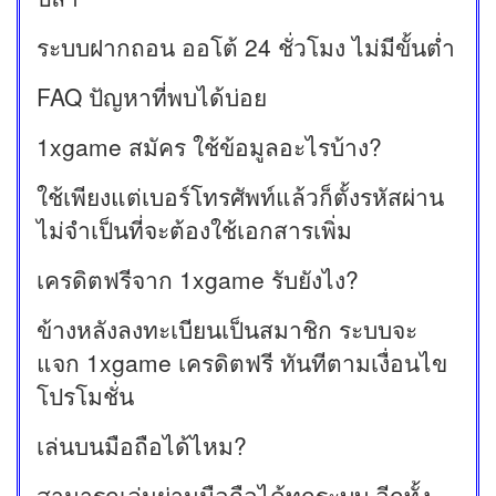
ระบบฝากถอน ออโต้ 24 ชั่วโมง ไม่มีขั้นต่ำ
FAQ ปัญหาที่พบได้บ่อย
1xgame สมัคร ใช้ข้อมูลอะไรบ้าง?
ใช้เพียงแต่เบอร์โทรศัพท์แล้วก็ตั้งรหัสผ่าน
ไม่จำเป็นที่จะต้องใช้เอกสารเพิ่ม
เครดิตฟรีจาก 1xgame รับยังไง?
ข้างหลังลงทะเบียนเป็นสมาชิก ระบบจะ
แจก 1xgame เครดิตฟรี ทันทีตามเงื่อนไข
โปรโมชั่น
เล่นบนมือถือได้ไหม?
สามารถเล่นผ่านมือถือได้ทุกระบบ อีกทั้ง