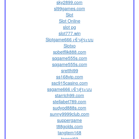
sky2899.com
sl99games.com
Slot
Slot Online
slot pg
slot777.win
Slotgame666 เข้าสู่ระบบ
Slotxo
spbetflik888.com
sqgame555s.com
sqgame555s.com
sretthi99
ss168vip.com
ssc915casino.com
ssgame666 เข้าสู่ระบบ
starrich99.com
stellabet789.com
sudyod888s.com
sunny9999club.com
suppergame
t88golds.com
tangtem168
teenoi69