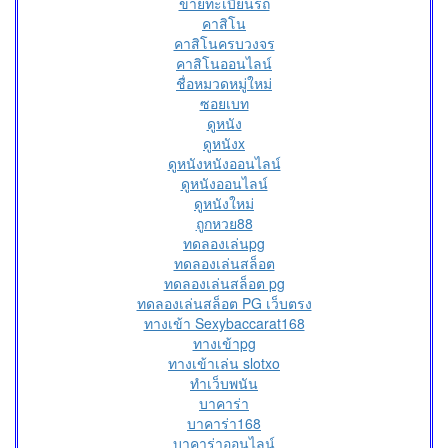
ขายทะเบียนรถ
คาสิโน
คาสิโนครบวงจร
คาสิโนออนไลน์
ชื่อหมวดหมู่ใหม่
ซอยเบท
ดูหนัง
ดูหนังx
ดูหนังหนังออนไลน์
ดูหนังออนไลน์
ดูหนังใหม่
ถูกหวย88
ทดลองเล่นpg
ทดลองเล่นสล็อต
ทดลองเล่นสล็อต pg
ทดลองเล่นสล็อต PG เว็บตรง
ทางเข้า Sexybaccarat168
ทางเข้าpg
ทางเข้าเล่น slotxo
ทำเว็บพนัน
บาคาร่า
บาคาร่า168
บาคาร่าออนไลน์