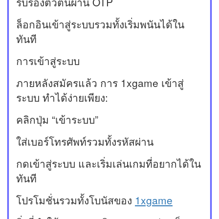
รับรองตัวตนผ่าน OTP
ล็อกอินเข้าสู่ระบบรวมทั้งเริ่มพนันได้ใน
ทันที
การเข้าสู่ระบบ
ภายหลังสมัครแล้ว การ 1xgame เข้าสู่
ระบบ ทำได้ง่ายเพียง:
คลิกปุ่ม “เข้าระบบ”
ใส่เบอร์โทรศัพท์รวมทั้งรหัสผ่าน
กดเข้าสู่ระบบ และเริ่มเล่นเกมที่อยากได้ใน
ทันที
โปรโมชั่นรวมทั้งโบนัสของ
1xgame