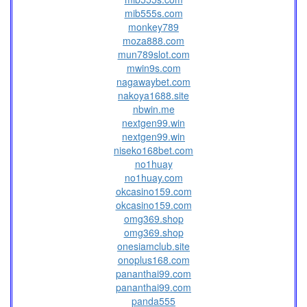
mib555s.com
monkey789
moza888.com
mun789slot.com
mwin9s.com
nagawaybet.com
nakoya1688.site
nbwin.me
nextgen99.win
nextgen99.win
niseko168bet.com
no1huay
no1huay.com
okcasino159.com
okcasino159.com
omg369.shop
omg369.shop
onesiamclub.site
onoplus168.com
pananthai99.com
pananthai99.com
panda555