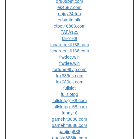
dr888bet.com
ek4567.com
enjoy24.fun
erisauto.site
etbet16888.com
FAFA123
faro168
fcharoenkit168.com
fcharoenkit168.com
fiwdee.win
fiwdee.win
fortune99vip.com
fox689ok.com
fox689ok.com
fullslot
fullslotpg
fullslotpg168.com
fullslotpg168.com
funny18
gamehit8888.com
gamehit8888.com
gaojing888
goatza888fin.com