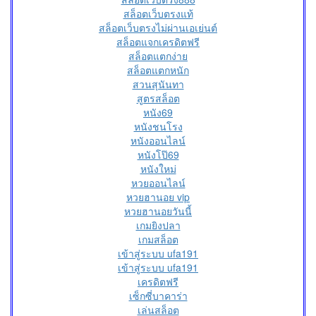
สล็อตเว็บตรงแท้
สล็อตเว็บตรงไม่ผ่านเอเย่นต์
สล็อตแจกเครดิตฟรี
สล็อตแตกง่าย
สล็อตแตกหนัก
สวนสุนันทา
สูตรสล็อต
หนัง69
หนังชนโรง
หนังออนไลน์
หนังโป๊69
หนังใหม่
หวยออนไลน์
หวยฮานอย vip
หวยฮานอยวันนี้
เกมยิงปลา
เกมสล็อต
เข้าสู่ระบบ ufa191
เข้าสู่ระบบ ufa191
เครดิตฟรี
เซ็กซี่บาคาร่า
เล่นสล็อต