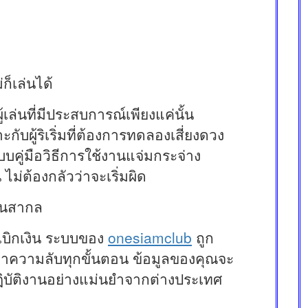
็เล่นได้
เล่นที่มีประสบการณ์เพียงแค่นั้น
กับผู้ริเริ่มที่ต้องการทดลองเสี่ยงดวง
คู่มือวิธีการใช้งานแจ่มกระจ่าง
่ต้องกลัวว่าจะเริ่มผิด
านสากล
เบิกเงิน ระบบของ
onesiamclub
ถูก
ษาความลับทุกขั้นตอน ข้อมูลของคุณจะ
ฏิบัติงานอย่างแม่นยำจากต่างประเทศ