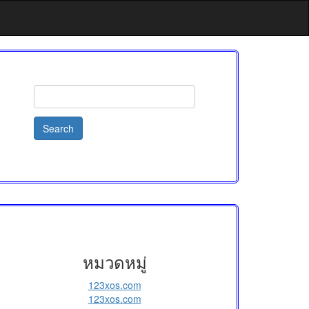
Search
for:
หมวดหมู่
123xos.com
123xos.com