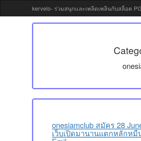
Skip
kervelo- ร่วมสนุกและเพลิดเพลินกับสล็อต P
to
content
Catego
onesi
onesiamclub สมัคร 28 June
เว็บเปิดมานานแตกหลักหมื่