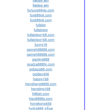
fiwdee.win
fiwdee.win
fortune99vip.com
fox689ok.com
fox689ok.com
fullslot
fullslotpg
fullslotpg168.com
fullslotpg168.com
funny18
gamehit8888.com
gamehit8888.com
gaojing888
goatza888fin.com
gobaza88.com
golden456
happy168
hengheng9899.com
hengjing168
hi6bet.com
hiso8888s.com
hongkong456
hydra888 สล็อต