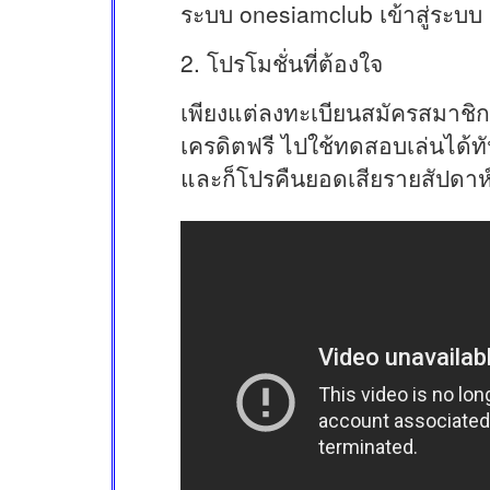
ระบบ onesiamclub เข้าสู่ระบบ 
2. โปรโมชั่นที่ต้องใจ
เพียงแต่ลงทะเบียนสมัครสมาชิ
เครดิตฟรี ไปใช้ทดสอบเล่นได้ทั
และก็โปรคืนยอดเสียรายสัปดาห