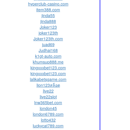
hyperclub-casino.com
item388.com
jinda55
jinda888
Joker123
joker123th
Joker123th.com
juad69
Judhai168
k1gt-auto.com
khumsup888.me
kingxxxbet123.com
kingxxxbet123.com
lalikabetsgame.com
lion123สล็อต
live22
live22slot
lnw365bet.com
london45
london6789.com
lotto432
luckycat789.com