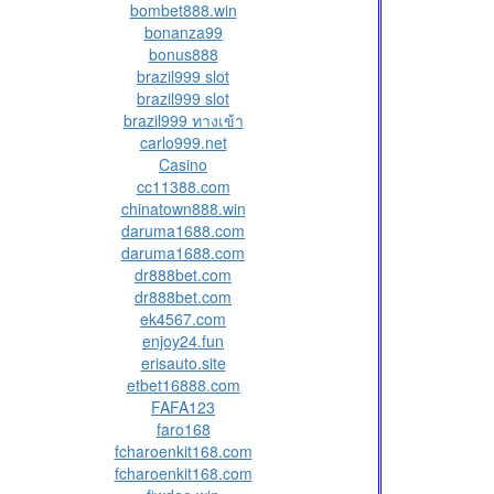
bombet888.win
bonanza99
bonus888
brazil999 slot
brazil999 slot
brazil999 ทางเข้า
carlo999.net
Casino
cc11388.com
chinatown888.win
daruma1688.com
daruma1688.com
dr888bet.com
dr888bet.com
ek4567.com
enjoy24.fun
erisauto.site
etbet16888.com
FAFA123
faro168
fcharoenkit168.com
fcharoenkit168.com