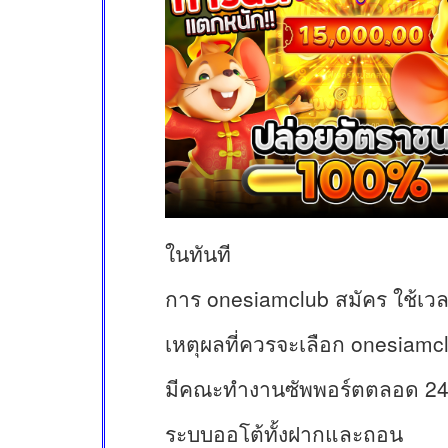
ในทันที
การ onesiamclub สมัคร ใช้เวลาไม
เหตุผลที่ควรจะเลือก onesiamc
มีคณะทำงานซัพพอร์ตตลอด 24 
ระบบออโต้ทั้งฝากและถอน