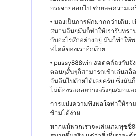
กระจายออกไป ช่วยลดความเคร
• มองเป็นการพักมากกว่าเดิม: เ
สนานอื่นๆมันก็ทำให้เรารับทรา
กับอะไรสักอย่างอยู่ มันก็ทำให้
สไตล์ของเราอีกด้วย
• pussy888win สอดคล้องกับจัง
ตอนๆสั้นๆก็สามารถเข้าเล่นสล็อ
อันอื่นไปด้วยได้เลยครับ ซึ่งม
ไม่ต้องรอคอยว่างจริงๆเสมอและห
การแบ่งความพึงพอใจทำให้ราย
ข้ามได้ง่าย
หากแม้พวกเราจะเล่นเกมพุซซี่8
สบายขึ้นจริง แต่ว่าสิ่งที่เราจ