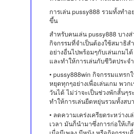
การเล่น pussy888 รวมทั้งทำอย่
ขึ้น
สำหรับคนเล่น pussy888 บางส่ว
กิจกรรมที่จำเป็นต้องใช้สมาธิ
อย่างอื่นไปพร้อมๆกับเล่นเกมได้
และทำให้การเล่นกับชีวิตประจำ
• pussy888win กิจกรรมแทรกในช
หยุดทุกๆอย่างเพื่อเล่นเกม พว
วันได้ ไม่ว่าจะเป็นช่วงพักสั
ทำให้การเล่นยืดหยุ่นรวมทั้งสบา
• ลดความเคร่งเครียดระหว่างเ
เวลา มันก็นำมาซึ่งการก่อให้เกิด
เมื่อมีเพลง มีหนัง หรือกิจกรร