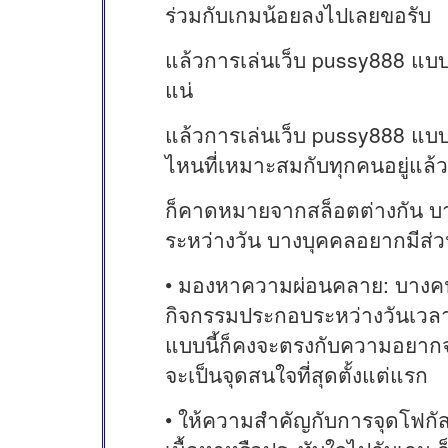
ร่วมกับเกมน้อยลงไปเลยขอรับ
แล้วการเล่นเว็บ pussy888 แบบ
แน่
แล้วการเล่นเว็บ pussy888 แบบไ
ไหนที่เหมาะสมกับทุกคนอยู่แล้ว
ก็คาดหมายจากสล็อตต่างกัน บา
ระหว่างวัน บางบุคคลอยากมีส่ว
• มองหาความผ่อนคลาย: บางคนบ
กิจกรรมประกอบระหว่างวันเวลาท
แบบนี้ก็คงจะตรงกับความอยากจริ
จะเป็นจุดสนใจที่สุดตั้งแต่แรก
• ให้ความสำคัญกับการจุดโฟกัส