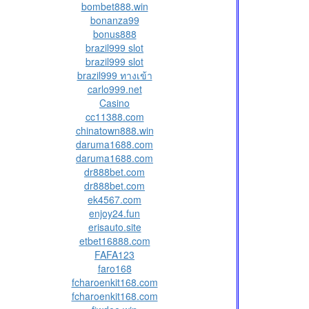
bombet888.win
bonanza99
bonus888
brazil999 slot
brazil999 slot
brazil999 ทางเข้า
carlo999.net
Casino
cc11388.com
chinatown888.win
daruma1688.com
daruma1688.com
dr888bet.com
dr888bet.com
ek4567.com
enjoy24.fun
erisauto.site
etbet16888.com
FAFA123
faro168
fcharoenkit168.com
fcharoenkit168.com