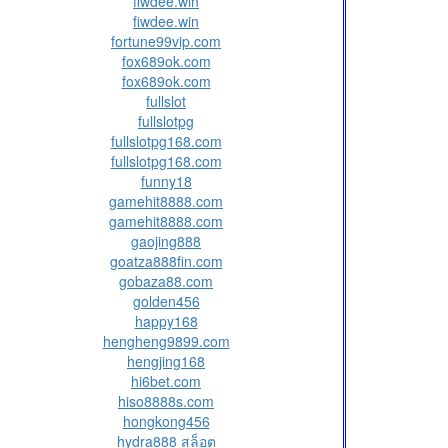
fiwdee.win
fiwdee.win
fortune99vip.com
fox689ok.com
fox689ok.com
fullslot
fullslotpg
fullslotpg168.com
fullslotpg168.com
funny18
gamehit8888.com
gamehit8888.com
gaojing888
goatza888fin.com
gobaza88.com
golden456
happy168
hengheng9899.com
hengjing168
hi6bet.com
hiso8888s.com
hongkong456
hydra888 สล็อต