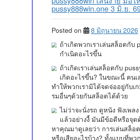
pussy888win เล่นง่าย มือใหม
pussy888win.one 3 มิ.ย. 6
Posted on
8 มิถุนายน 2026
ถ้าเกิดพวกเราเล่นสล็อตกับ 
กำเนิดอะไรขึ้น
ถ้าเกิดเราเล่นสล็อตกับ pus
เกิดอะไรขึ้น? ในขณะนี้ คนเล
ทำให้พวกเรามิได้จดจ่ออยู่กับเ
รมอื่นๆด้วยกันสล็อตได้ด้วย
ไม่ว่าจะนั่งรถ ดูหนัง ฟังเพ
แล้วอย่างงี้ มันมีข้อดีหรือ
หาคุณมาดูเลยว่า การเล่นสล็อต
หรือเสียอะไรบ้าง? ทั้งแบบที่พวกเ