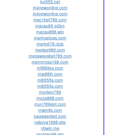
lux555.net
m4newonline.com
m4newonline.com
mac1bet789.com
macau69 สมัคร
macau888.win
marinapluss.com
mario678.club
medee989.com
megawaysbet789.com
mercyrosa168.com
mfj889xx.com
mia88th.com
mib555s.com
mib555s.com
monkey789
moza888.com
mun789slot.com
mwin9s.com
nagawaybet.com
nakoya1688.site
nbwin.me
nextgen99.win