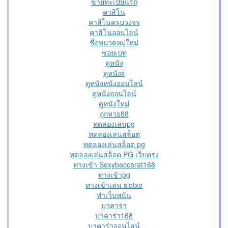
ขายทะเบียนรถ
คาสิโน
คาสิโนครบวงจร
คาสิโนออนไลน์
ชื่อหมวดหมู่ใหม่
ซอยเบท
ดูหนัง
ดูหนังx
ดูหนังหนังออนไลน์
ดูหนังออนไลน์
ดูหนังใหม่
ถูกหวย88
ทดลองเล่นpg
ทดลองเล่นสล็อต
ทดลองเล่นสล็อต pg
ทดลองเล่นสล็อต PG เว็บตรง
ทางเข้า Sexybaccarat168
ทางเข้าpg
ทางเข้าเล่น slotxo
ทำเว็บพนัน
บาคาร่า
บาคาร่า168
บาคาร่าออนไลน์