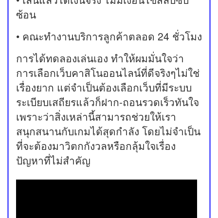
ซ้อน
• คณะทำงานบริการลูกค้าตลอด 24 ชั่วโมง
การได้ทดลองเล่นเอง ทำให้ผมมั่นใจว่า
การเลือกเว็บคาสิโนออนไลน์ที่ดีจริงๆไม่ใช่
เรื่องยาก แต่จำเป็นต้องเลือกเว็บที่มีระบบ
ระเบียบเสถียรแล้วก็ฝาก-ถอนรวดเร็วทันใจ
เพราะว่าสิ่งเหล่านี้สามารถช่วยให้เรา
สนุกสนานกับเกมได้สุดกำลัง โดยไม่จำเป็น
ที่จะต้องมาวิตกกังวลหรือกลุ้มใจเรื่อง
ปัญหาที่ไม่สำคัญ