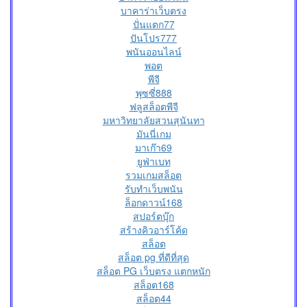
บาคาร่าเว็บตรง
ปั่นแตก77
ปันโปร777
พนันออนไลน์
พอต
พีจี
พุซซี่888
ฟลูสล็อตพีจี
มหาวิทยาลัยสวนสุนันทา
มันนี่เกม
มาเก๊า69
ยูฟ่าเบท
รวมเกมสล็อต
รับทำเว็บพนัน
ล็อกดาวน์168
สปอร์ตบุ๊ก
สร้างคิวอาร์โค้ด
สล็อต
สล็อต pg ที่ดีที่สุด
สล็อต PG เว็บตรง แตกหนัก
สล็อต168
สล็อต44