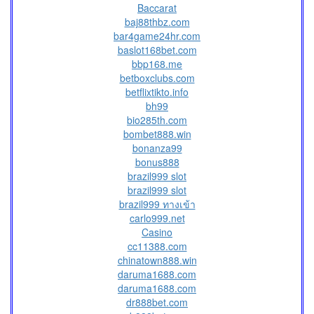
Baccarat
baj88thbz.com
bar4game24hr.com
baslot168bet.com
bbp168.me
betboxclubs.com
betflixtikto.info
bh99
bio285th.com
bombet888.win
bonanza99
bonus888
brazil999 slot
brazil999 slot
brazil999 ทางเข้า
carlo999.net
Casino
cc11388.com
chinatown888.win
daruma1688.com
daruma1688.com
dr888bet.com