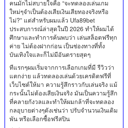
คนมักไม่สบายใจคือ “จะทดลองเล่นเกม
ใหม่ๆจำเป็นต้องเสียเงินเสียทองจริงหรือ
ไม่?” แต่สำหรับผมแล้ว Ufa89bet
ประสบการณ์ล่าสุดในปี 2026 ทำให้ผมได้
ศึกษาและทำการค้นพบว่า เล่นสล็อตฟรีทุก
ค่าย ไม่ต้องฝากก่อน เป็นช่องทางที่ทั้ง
บันเทิงใจและก็ไม่มีอันตรายสุดๆ
ทีแรกๆผมเริ่มจากการเลือกเกมที่มี รีวิวว่า
แตกง่าย แล้วทดลองเล่นด้วยเครดิตฟรีที่
เว็บไซต์ให้มา ความรู้สึกราวกับเล่นจริง แม้
กระนั้นไม่ต้องเสียเงินจริง มันเป็นความรู้สึก
ที่คลายกังวลและทำให้ผมกล้าที่จะทดลอง
กลอุบายต่างๆดังเช่นว่า ปรับจำนวนเงินเดิม
พัน หรือเลือกซื้อฟรีสปิน