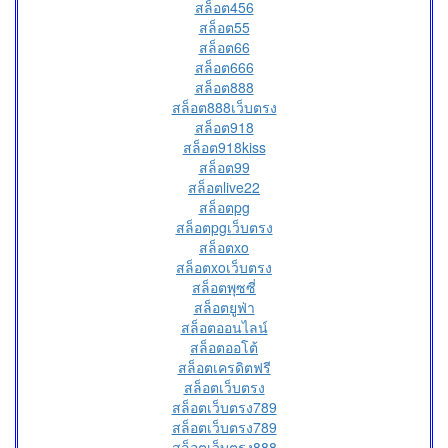
สล็อต456
สล็อต55
สล็อต66
สล็อต666
สล็อต888
สล็อต888เว็บตรง
สล็อต918
สล็อต918kiss
สล็อต99
สล็อตlive22
สล็อตpg
สล็อตpgเว็บตรง
สล็อตxo
สล็อตxoเว็บตรง
สล็อตพุซซี่
สล็อตยูฟ่า
สล็อตออนไลน์
สล็อตออโต้
สล็อตเครดิตฟรี
สล็อตเว็บตรง
สล็อตเว็บตรง789
สล็อตเว็บตรง789
สล็อตเว็บตรง888