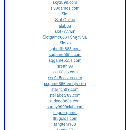
sky2899.com
sl99games.com
Slot
Slot Online
slot pg
slot777.win
Slotgame666 เข้าสู่ระบบ
Slotxo
spbetflik888.com
sqgame555s.com
sqgame555s.com
sretthi99
ss168vip.com
ssc915casino.com
ssgame666 เข้าสู่ระบบ
starrich99.com
stellabet789.com
sudyod888s.com
sunny9999club.com
suppergame
t88golds.com
tangtem168
teenoi69