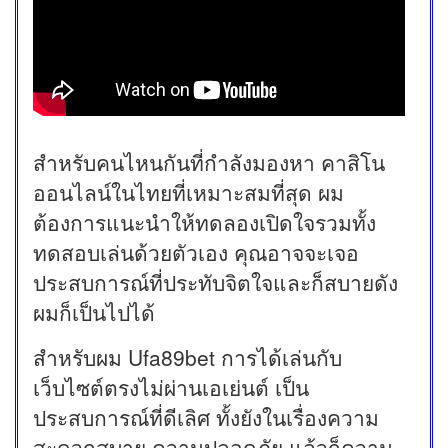
สำหรับคนไหนกันที่กำลังมองหา คาสิโน
ออนไลน์ในไทยที่เหมาะสมที่สุด ผม
ต้องการแนะนำให้ทดลองเปิดใจรวมทั้ง
ทดสอบเล่นด้วยตัวเอง คุณอาจจะเจอ
ประสบการณ์ที่ประทับจิตใจและก็สบายดัง
ผมก็เป็นไปได้
สำหรับผม Ufa89bet การได้เล่นกับ
เว็บไซต์ตรงไม่ผ่านเอเย่นต์ เป็น
ประสบการณ์ที่ดีเลิศ ทั้งยังในเรื่องความ
สะดวกสบาย ความปลอดภัย แล้วก็ความ