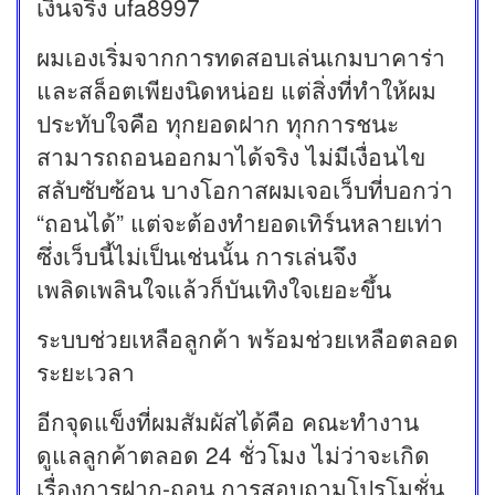
เงินจริง ufa8997
ผมเองเริ่มจากการทดสอบเล่นเกมบาคาร่า
และสล็อตเพียงนิดหน่อย แต่สิ่งที่ทำให้ผม
ประทับใจคือ ทุกยอดฝาก ทุกการชนะ
สามารถถอนออกมาได้จริง ไม่มีเงื่อนไข
สลับซับซ้อน บางโอกาสผมเจอเว็บที่บอกว่า
“ถอนได้” แต่จะต้องทำยอดเทิร์นหลายเท่า
ซึ่งเว็บนี้ไม่เป็นเช่นนั้น การเล่นจึง
เพลิดเพลินใจแล้วก็บันเทิงใจเยอะขึ้น
ระบบช่วยเหลือลูกค้า พร้อมช่วยเหลือตลอด
ระยะเวลา
อีกจุดแข็งที่ผมสัมผัสได้คือ คณะทำงาน
ดูแลลูกค้าตลอด 24 ชั่วโมง ไม่ว่าจะเกิด
เรื่องการฝาก-ถอน การสอบถามโปรโมชั่น