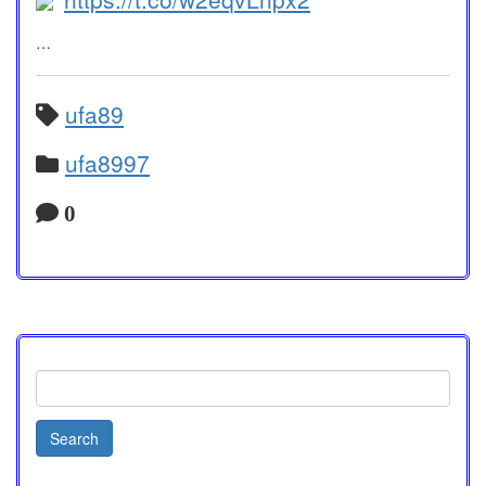
…
ufa89
ufa8997
0
Search
for: