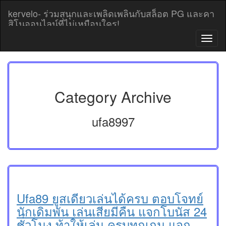
Skip
kervelo- ร่วมสนุกและเพลิดเพลินกับสล็อต PG และคา
to
สิโนออนไลน์ที่ไม่เหมือนใคร!
content
T
o
g
g
l
e
Category Archive
n
a
ufa8997
v
i
g
a
t
i
o
n
Ufa89 ยูสเดียวเล่นได้ครบ ตอบโจทย์
นักเดิมพัน เล่นเสียมีคืน แจกโบนัส 24
ชั่วโมง ท้าให้เล่น ครบทุกเกม แจก