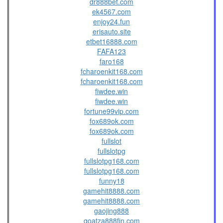
dr888bet.com
ek4567.com
enjoy24.fun
erisauto.site
etbet16888.com
FAFA123
faro168
fcharoenkit168.com
fcharoenkit168.com
fiwdee.win
fiwdee.win
fortune99vip.com
fox689ok.com
fox689ok.com
fullslot
fullslotpg
fullslotpg168.com
fullslotpg168.com
funny18
gamehit8888.com
gamehit8888.com
gaojing888
goatza888fin.com