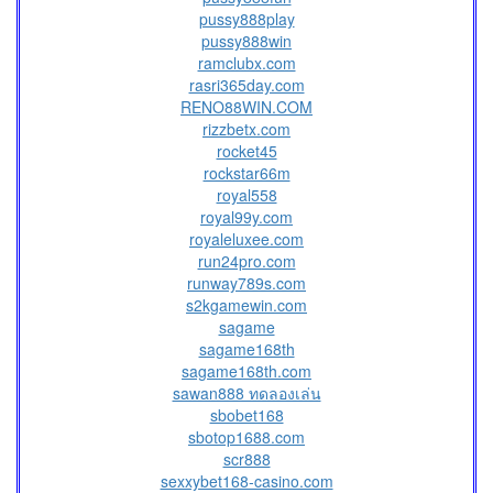
pussy888play
pussy888win
ramclubx.com
rasri365day.com
RENO88WIN.COM
rizzbetx.com
rocket45
rockstar66m
royal558
royal99y.com
royaleluxee.com
run24pro.com
runway789s.com
s2kgamewin.com
sagame
sagame168th
sagame168th.com
sawan888 ทดลองเล่น
sbobet168
sbotop1688.com
scr888
sexxybet168-casino.com