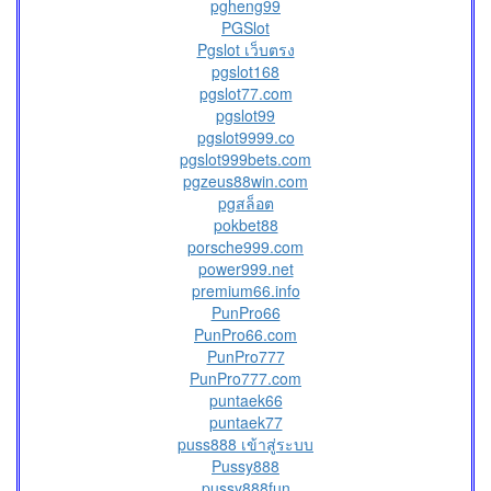
pgheng99
PGSlot
Pgslot เว็บตรง
pgslot168
pgslot77.com
pgslot99
pgslot9999.co
pgslot999bets.com
pgzeus88win.com
pgสล็อต
pokbet88
porsche999.com
power999.net
premium66.info
PunPro66
PunPro66.com
PunPro777
PunPro777.com
puntaek66
puntaek77
puss888 เข้าสู่ระบบ
Pussy888
pussy888fun