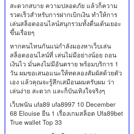
สะดวกสบาย ความปลอดภัย แล้วก็ความ
รวดเร็วสำหรับการฝากเบิกเงิน ทำให้การ
เล่นสล็อตออนไลน์สนุกรวมทั้งตื่นเต้นเยอะ
ขึ้นเรื่อยๆ
หากคนไหนกันแน่กำลังมองหาเว็บเล่น
สล็อตออนไลน์ที่ เล่นไม่มีอย่างน้อย ถอน
เงินไว มั่นคงไม่มีอันตราย พร้อมบริการ 1
วัน ผมขอเสนอแนะให้ทดลองสัมผัสด้วยตัว
เอง แล้วคุณจะรู้สึกเสมือนผมครับผม ว่า
เล่นง่าย สะดวก และก็บันเทิงใจจริงๆ
เว็บพนัน ufa89 ufa8997 10 December
68 Elouise ยืน 1 เรื่องเกมสล็อต Ufa89bet
True wallet Top 33