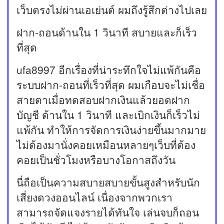
เว็บตรงไม่ผ่านเอเย่นต์ ผมถึงรู้สึกต่างไปเลย
ฝาก-ถอนด้านใน 1 วินาที สบายและก็เร็ว
ที่สุด
ufa8997 อีกเรื่องที่น่าระทึกใจไม่แพ้กันคือ
ระบบฝาก-ถอนที่เร็วที่สุด ผมเกือบจะไม่เชื่อ
สายตาเมื่อทดสอบฝากเงินแล้วยอดฝาก
บัญชี ด้านใน 1 วินาที และเบิกเงินก็เร็วไม่
แพ้กัน ทำให้การจัดการเงินง่ายขึ้นมากมาย
ไม่ต้องมานั่งคอยเหมือนหลายๆเว็บที่ต้อง
คอยเป็นชั่วโมงหรือบางโอกาสถึงวัน
นี่ถือเป็นความสบายสบายขั้นสูงสำหรับนัก
เสี่ยงดวงออนไลน์ เนื่องจากพวกเรา
สามารถจัดแจงรายได้ทันใจ เล่นจบก็ถอน