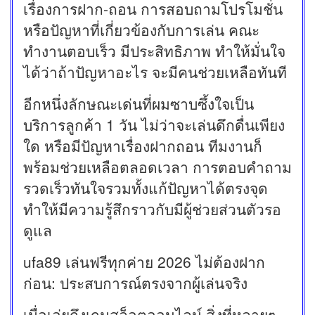
เรื่องการฝาก-ถอน การสอบถามโปรโมชั่น
หรือปัญหาที่เกี่ยวข้องกับการเล่น คณะ
ทำงานตอบเร็ว มีประสิทธิภาพ ทำให้มั่นใจ
ได้ว่าถ้าปัญหาอะไร จะมีคนช่วยเหลือทันที
อีกหนึ่งลักษณะเด่นที่ผมซาบซึ้งใจเป็น
บริการลูกค้า 1 วัน ไม่ว่าจะเล่นดึกดื่นเพียง
ใด หรือมีปัญหาเรื่องฝากถอน ทีมงานก็
พร้อมช่วยเหลือตลอดเวลา การตอบคำถาม
รวดเร็วทันใจรวมทั้งแก้ปัญหาได้ตรงจุด
ทำให้มีความรู้สึกราวกับมีผู้ช่วยส่วนตัวรอ
ดูแล
ufa89 เล่นฟรีทุกค่าย 2026 ไม่ต้องฝาก
ก่อน: ประสบการณ์ตรงจากผู้เล่นจริง
เมื่อเอ่ยถึงเกมสล็อตออนไลน์ สิ่งที่หลายๆ