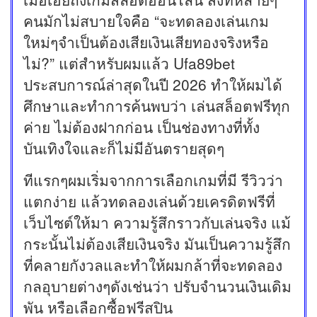
คนมักไม่สบายใจคือ “จะทดลองเล่นเกม
ใหม่ๆจำเป็นต้องเสียเงินเสียทองจริงหรือ
ไม่?” แต่สำหรับผมแล้ว Ufa89bet
ประสบการณ์ล่าสุดในปี 2026 ทำให้ผมได้
ศึกษาและทำการค้นพบว่า เล่นสล็อตฟรีทุก
ค่าย ไม่ต้องฝากก่อน เป็นช่องทางที่ทั้ง
บันเทิงใจและก็ไม่มีอันตรายสุดๆ
ทีแรกๆผมเริ่มจากการเลือกเกมที่มี รีวิวว่า
แตกง่าย แล้วทดลองเล่นด้วยเครดิตฟรีที่
เว็บไซต์ให้มา ความรู้สึกราวกับเล่นจริง แม้
กระนั้นไม่ต้องเสียเงินจริง มันเป็นความรู้สึก
ที่คลายกังวลและทำให้ผมกล้าที่จะทดลอง
กลอุบายต่างๆดังเช่นว่า ปรับจำนวนเงินเดิม
พัน หรือเลือกซื้อฟรีสปิน