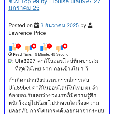
ชัวร์ Top 99 by Elouise ufa8997 27
มกราคม 25
Posted on
3 ธันวาคม 2025
by
Lawrence Price
0
0
0
0
Read Time:
5 Minute, 45 Second
Ufa8997 คาสิโนออนไลน์ที่เหมาะสม
ที่สุดในไทย ฝาก-ถอนข้างใน 1 วิ
ถ้าเกิดกล่าวถึงประสบการณ์การเล่น
Ufa89bet คาสิโนออนไลน์ในไทย ผมจำ
ต้องยอมรับเลยว่าช่วงแรกก็มีความรู้สึก
หนักใจอยู่ไม่น้อย ไม่ว่าจะเกิดเรื่องความ
ปลอดภัย การโดนกระเด้งออกมาจากระบบ