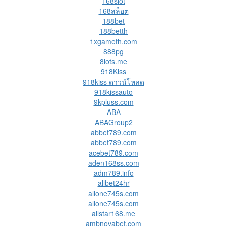
168slot
168สล็อต
188bet
188betth
1xgameth.com
888pg
8lots.me
918Kiss
918kiss ดาวน์โหลด
918kissauto
9kpluss.com
ABA
ABAGroup2
abbet789.com
abbet789.com
acebet789.com
aden168ss.com
adm789.info
allbet24hr
allone745s.com
allone745s.com
allstar168.me
ambnovabet.com