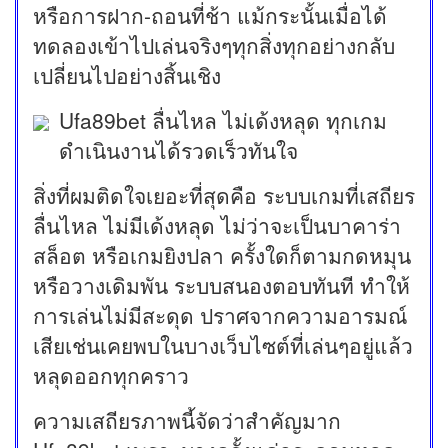
หรือการฝาก-ถอนที่ช้า แม้กระนั้นเมื่อได้
ทดลองเข้าไปเล่นจริงๆทุกสิ่งทุกอย่างกลับ
เปลี่ยนไปอย่างสิ้นเชิง
Ufa89bet ลื่นไหล ไม่เด้งหลุด ทุกเกม
ดำเนินงานได้รวดเร็วทันใจ
สิ่งที่ผมติดใจเยอะที่สุดคือ ระบบเกมที่เสถียร
ลื่นไหล ไม่มีเด้งหลุด ไม่ว่าจะเป็นบาคาร่า
สล็อต หรือเกมยิงปลา ครั้งใดก็ตามกดหมุน
หรือวางเดิมพัน ระบบสนองตอบทันที ทำให้
การเล่นไม่มีสะดุด ปราศจากความอารมณ์
เสียเช่นเคยพบในบางเว็บไซต์ที่เล่นๆอยู่แล้ว
หลุดออกทุกคราว
ความเสถียรภาพนี้จัดว่าสำคัญมาก