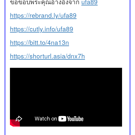
ขอขอบพระคุณอ้างอิงจาก
ufa89
https://rebrand.ly/ufa89
https://cutly.info/ufa89
https://bitt.to/4na13n
https://shorturl.asia/dnx7h