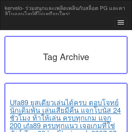
Skip
kervelo- ร่วมสนุกและเพลิดเพลินกับสล็อต PG และคา
to
สิโนออนไลน์ที่ไม่เหมือนใคร!
content
T
o
g
g
l
e
Tag Archive
n
a
v
i
g
a
t
i
Ufa89 ยูสเดียวเล่นได้ครบ ตอบโจทย์
o
นักเดิมพัน เล่นเสียมีคืน แจกโบนัส 24
n
ชั่วโมง ท้าให้เล่น ครบทุกเกม แจก
200 ufa89 ครบทุกแนว เจอเกมที่ใช่