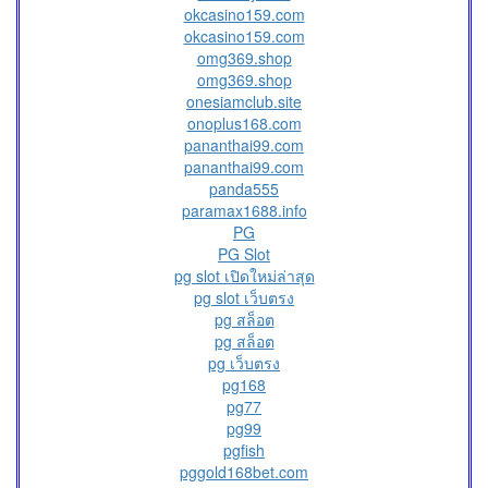
okcasino159.com
okcasino159.com
omg369.shop
omg369.shop
onesiamclub.site
onoplus168.com
pananthai99.com
pananthai99.com
panda555
paramax1688.info
PG
PG Slot
pg slot เปิดใหม่ล่าสุด
pg slot เว็บตรง
pg สล็อต
pg สล็อต
pg เว็บตรง
pg168
pg77
pg99
pgfish
pggold168bet.com