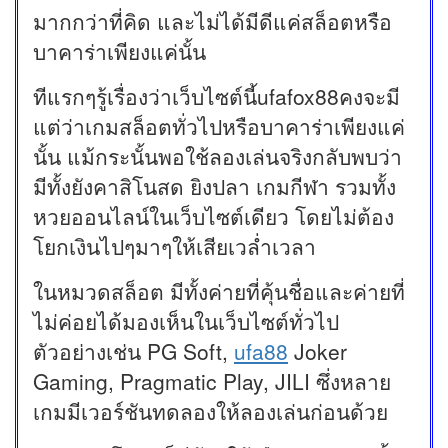
มากกว่าที่คิด และไม่ได้มีดีแค่สล็อตหรือ
บาคาร่าเพียงแค่นั้น
ทีแรกๆรู้เรื่องว่าเว็บไซต์นี้ufafox88คงจะมี
แต่ว่าเกมสล็อตทั่วไปหรือบาคาร่าเพียงแค่
นั้น แม้กระนั้นพอใช้ลองเล่นจริงกลับพบว่า
มีทั้งยังคาสิโนสด ยิงปลา เกมกีฬา รวมทั้ง
หวยออนไลน์ในเว็บไซต์เดียว โดยไม่ต้อง
โยกเงินไปๆมาๆให้เสียเวล่ำเวลา
ในหมวดสล็อต มีทั้งค่ายที่คุ้นชื่อและค่ายที่
ไม่ค่อยได้มองเห็นในเว็บไซต์ทั่วไป
ตัวอย่างเช่น PG Soft,
ufa88
Joker
Gaming, Pragmatic Play, JILI ซึ่งหลาย
เกมมีเวอร์ชันทดลองให้ลองเล่นก่อนด้วย