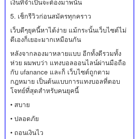
เงินที่จำเป็นจะต้องมาพนัน
5. เช็กรีวิวก่อนสมัครทุกคราว
เว็บดีๆยุคนี้หาได้ง่าย แม้กระนั้นเว็บไซต์ไม่
ดีเองก็เยอะมากเหมือนกัน
หลังจากลองมาหลายแบบ อีกทั้งดีรวมทั้ง
ห่วย ผมพบว่า แทงบอลออนไลน์ผ่านมือถือ
กับ ufanance และก็ เว็บไซต์ถูกตาม
กฎหมาย เป็นต้นแบบการแทงบอลที่ตอบ
โจทย์ที่สุดสำหรับคนยุคนี้
• สบาย
• ปลอดภัย
• ถอนเงินไว