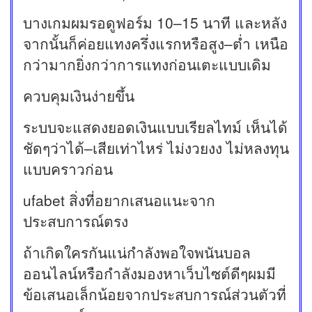
บางเกมผมรอดูฟอร์ม 10–15 นาที และหลัง
จากนั้นก็ค่อยแทงครึ่งแรกหรือสูง–ต่ำ เหนือ
กว่ามากยิ่งกว่าการแทงก่อนเตะแบบเดิม
ควบคุมเงินง่ายขึ้น
ระบบจะแสดงยอดเงินแบบเรียลไทม์ เห็นได้
ชัดๆว่าได้–เสียเท่าไหร่ ไม่งวยงง ไม่หลงทุน
แบบคราวก่อน
ufabet สิ่งที่อยากเสนอแนะจาก
ประสบการณ์ตรง
ถ้าเกิดใครกันแน่กำลังพอใจพนันบอล
ออนไลน์หรือกำลังมองหาเว็บไซต์ดีๆผมมี
ข้อเสนอเล็กน้อยจากประสบการณ์ส่วนตัวที่