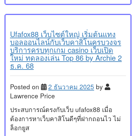
Ufafox88 เว็บไซต์ใหญ่ เริ่มต้นแทง
บอลออนไลน์กับเว็บคาสิโนครบวงจร
บริการครบทุกเกม casino เว็บเปิด
ใหม่ ทดลองเล่น Top 86 by Archie 2
ธ.ค. 68
Posted on
2 ธันวาคม 2025
by
Lawrence Price
ประสบการณ์ตรงกับเว็บ ufafox88 เมื่อ
ต้องการหาเว็บคาสิโนดีๆที่ฝากถอนไว ไม่
ล็อกยูส