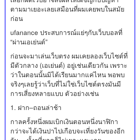
ตามมาเยอะเลยเสมือนที่ผมเคยพบในสมัย
ก่อน
ufanance ประสบการณ์แย่ๆกับเว็บบอลที่
“ผ่านเอเย่นต์”
ก่อนจะมาเล่นเว็บตรง ผมเคยลองเว็บไซต์ที่
มีตัวกลาง (เอเย่นต์) อยู่เช่นเดียวกัน เพราะ
ว่าในตอนนั้นมิได้เรียนมากแค่ไหน พอพบ
จริงๆเลยรู้ว่าเว็บที่ไม่ใช่เว็บไซต์ตรงมันมี
การเสี่ยงหลายแบบ ตัวอย่างเช่น
1. ฝาก–ถอนล่าช้า
กาลครั้งหนึ่งผมเบิกเงินตอนหนึ่งนาฬิกา
กว่าจะได้เงินปาไปเกือบจะเที่ยงวันของอีก
วัน… ทั้งๆที่ยอดก็ไม่เยอะแยะเลย