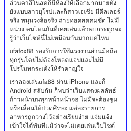
ส่วนคาสิโนสดก็มีห้องให้เลือกมากมายทั้ง
ยังแบบสาวยุโรปและก็สาวเอเชีย มีดีลเลอร์
จริง หมุนวงล้อจริง ถ่ายทอดสดคมชัด ไม่มี
หน่วง คนไหนกันที่เคยเล่นแล้วพบกระตุกจะ
รู้ว่าเว็บไซต์นี้ไม่เหมือนกันมากแค่ไหน
ufafox88 รองรับการใช้แรงงานผ่านมือถือ
ทุกรุ่นโดยไม่ต้องโหลดแอปและไม่มี
โปรโมทกระเด้งให้รำคาญใจ
เราลองเล่นufa88 ผ่าน iPhone และก็
Android สลับกัน ก็พบว่าเว็บแสดงผลลัพธ์
ก้าวหน้าบนทุกหน้าหน้าจอ ไม่มีจะต้องซูม
หรือเลื่อนให้ปวดศีรษะ แต่ละรายการ
อาหารถูกวางไว้อย่างเรียบง่าย แจ่มแจ้ง
เข้าใจได้ทันทีแม้ว่าจะไม่เคยเล่นเว็บไซต์