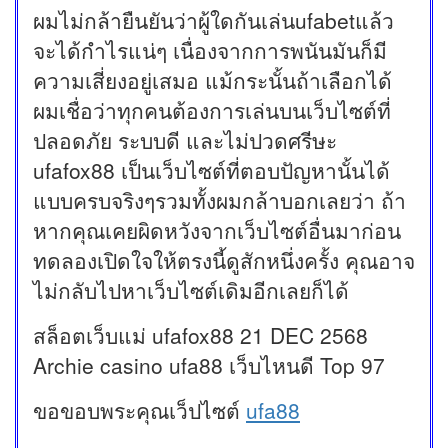
ผมไม่กล้ายืนยันว่าผู้ใดกันเล่นufabetแล้ว
จะได้กำไรแน่ๆ เนื่องจากการพนันมันก็มี
ความเสี่ยงอยู่เสมอ แม้กระนั้นถ้าเลือกได้
ผมเชื่อว่าทุกคนต้องการเล่นบนเว็บไซต์ที่
ปลอดภัย ระบบดี และไม่ปวดศรีษะ
ufafox88 เป็นเว็บไซต์ที่ตอบปัญหานั้นได้
แบบครบจริงๆรวมทั้งผมกล้าบอกเลยว่า ถ้า
หากคุณเคยผิดหวังจากเว็บไซต์อื่นมาก่อน
ทดลองเปิดใจให้ตรงนี้ดูสักหนึ่งครั้ง คุณอาจ
ไม่กลับไปหาเว็บไซต์เดิมอีกเลยก็ได้
สล็อตเว็บแม่ ufafox88 21 DEC 2568
Archie casino ufa88 เว็บไหนดี Top 97
ขอขอบพระคุณเว็ปไซต์
ufa88