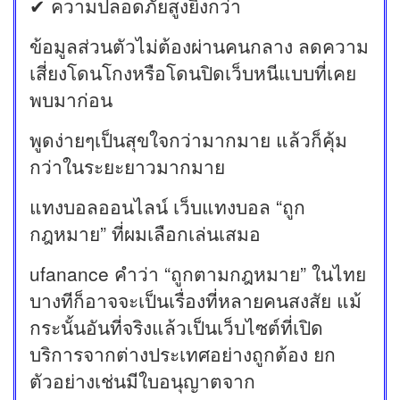
✔ ความปลอดภัยสูงยิ่งกว่า
ข้อมูลส่วนตัวไม่ต้องผ่านคนกลาง ลดความ
เสี่ยงโดนโกงหรือโดนปิดเว็บหนีแบบที่เคย
พบมาก่อน
พูดง่ายๆเป็นสุขใจกว่ามากมาย แล้วก็คุ้ม
กว่าในระยะยาวมากมาย
แทงบอลออนไลน์ เว็บแทงบอล “ถูก
กฎหมาย” ที่ผมเลือกเล่นเสมอ
ufanance คำว่า “ถูกตามกฎหมาย” ในไทย
บางทีก็อาจจะเป็นเรื่องที่หลายคนสงสัย แม้
กระนั้นอันที่จริงแล้วเป็นเว็บไซต์ที่เปิด
บริการจากต่างประเทศอย่างถูกต้อง ยก
ตัวอย่างเช่นมีใบอนุญาตจาก