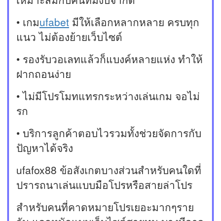
• เกม
ufabet
มีให้เลือกหลากหลาย ครบทุก
แนว ไม่ต้องย้ายเว็บไซต์
• รองรับวอเลทแล้วก็แบงค์หลายแห่ง ทำให้
ฝากถอนง่าย
• ไม่มีโปรโมทแทรกระหว่างเล่นเกม จอไม่
รก
• บริการลูกค้าตอบไวรวมทั้งช่วยจัดการกับ
ปัญหาได้จริง
ufafox88 ข้อสังเกตบางส่วนสำหรับคนใดที่
ปรารถนาเล่นแบบมือโปรหรือสายล่าโปร
สำหรับคนที่คาดหมายโปรเยอะมากๆราย