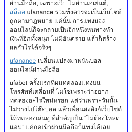
ผ่านมือถือ, เฉพาะเว็บ ไม่ผ่านเอเย่นต์,
สล็อต
ufanance รวมทั้งควรจะเป็นเว็บไซต์
ถูกตามกฎหมาย แค่นั้น การแทงบอล
ออนไลน์ก็จะกลายเป็นอีกหนึ่งหนทางทำ
เงินที่อีกทั้งสนุก ไม่มีอันตราย แล้วก็สร้าง
ผลกำไรได้จริงๆ
ufanance
เปลี่ยนแปลงมาพนันบอล
ออนไลน์ผ่านมือถือ
ufabet ครั้งแรกที่ผมทดลองแทงบน
โทรศัพท์เคลื่อนที่ ไม่ใช่เพราะว่าอยาก
ทดลองอะไรใหม่หรอก แต่ว่าเพราะวันนั้น
ไม่ว่างไปโต๊ะบอล แล้วเพื่อนส่งลิงก์เว็บไซต์
ให้ทดลองเล่นดู ที่สำคัญเป็น “ไม่ต้องโหลด
แอป” แค่กดเข้าผ่านมือถือก็แทงได้เลย