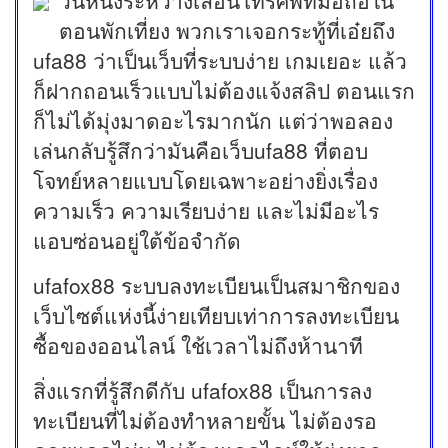
ตอนพักเที่ยง พวกเราเจอกระทู้ที่เอ๋ยถึง
ufa88 ว่าเป็นเว็บที่ระบบง่าย เกมเยอะ แล้ว
ก็ฝากถอนเร็วแบบไม่ต้องแจ้งสลิป ตอนแรก
ก็ไม่ได้มุ่งมาดอะไรมากนัก แต่ว่าพอลอง
เล่นกลับรู้สึกว่ามันคือเว็บufa88 ที่ตอบ
โจทย์หลายแบบโดยเฉพาะอย่างยิ่งเรื่อง
ความเร็ว ความเรียบง่าย และไม่มีอะไร
แอบซ่อนอยู่ใต้ข้อจำกัด
ufafox88 ระบบลงทะเบียนเป็นสมาชิกของ
เว็บไซต์แห่งนี้ง่ายเทียบเท่าการลงทะเบียน
ซื้อของออนไลน์ ใช้เวลาไม่ถึงห้านาที
สิ่งแรกที่รู้สึกดีกับ ufafox88 เป็นการลง
ทะเบียนที่ไม่ต้องทำหลายขั้น ไม่ต้องรอ