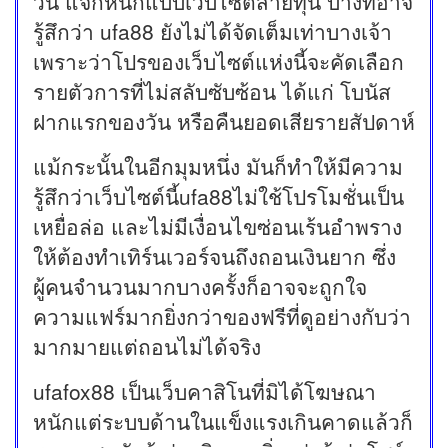
วัน แจกหนักแบบเว็บไซต์สายทุน บางทีอาจ
รู้สึกว่า ufa88 ยังไม่ได้จัดเต็มเท่าบางเจ้า
เพราะว่าโปรของเว็บไซต์แห่งนี้จะคัดเลือก
รายตัวการที่ไม่สลับซับซ้อน ได้แก่ โบนัส
ฝากแรกของวัน หรือคืนยอดเสียรายสัปดาห์
แม้กระนั้นในอีกมุมหนึ่ง มันก็ทำให้มีความ
รู้สึกว่าเว็บไซต์นี้ufa88ไม่ใช้โปรโมชั่นเป็น
เหยื่อล่อ และไม่มีเงื่อนไขซ่อนเร้นอำพราง
ให้ต้องทำเทิร์นเวอร์จนถึงถอนเงินยาก ซึ่ง
ผู้คนจำนวนมากบางครั้งก็อาจจะถูกใจ
ความแฟร์มากยิ่งกว่าของฟรีที่ดูอย่างกับว่า
มากมายแต่ถอนไม่ได้จริง
ufafox88 เป็นเว็บคาสิโนที่มิได้โฆษณา
หนักแต่ระบบด้านในแข็งแรงเกินคาดแล้วก็