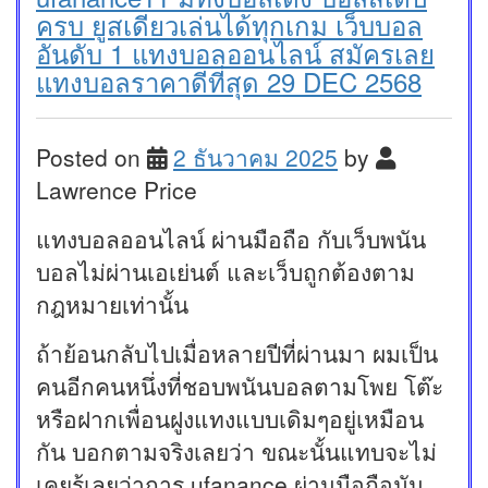
ครบ ยูสเดียวเล่นได้ทุกเกม เว็บบอล
อันดับ 1 แทงบอลออนไลน์ สมัครเลย
แทงบอลราคาดีที่สุด 29 DEC 2568
Posted on
2 ธันวาคม 2025
by
Lawrence Price
แทงบอลออนไลน์ ผ่านมือถือ กับเว็บพนัน
บอลไม่ผ่านเอเย่นต์ และเว็บถูกต้องตาม
กฎหมายเท่านั้น
ถ้าย้อนกลับไปเมื่อหลายปีที่ผ่านมา ผมเป็น
คนอีกคนหนึ่งที่ชอบพนันบอลตามโพย โต๊ะ
หรือฝากเพื่อนฝูงแทงแบบเดิมๆอยู่เหมือน
กัน บอกตามจริงเลยว่า ขณะนั้นแทบจะไม่
เคยรู้เลยว่าการ ufanance ผ่านมือถือมัน