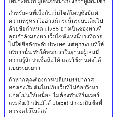
เหมาะสมกับผู้เล่นจริงมากยิ่งกว่าผู้เล่นโชว์
สำหรับคนที่เบื่อกับเว็บไซต์ใหญ่ซึ่งมีแต่
ความหรูหราโอ่อ่าแม้กระนั้นระบบเต็มไป
ด้วยข้อกำหนด ufa88 อาจเป็นช่องทางที่
คุณกำลังมองหา เว็บไซต์แห่งนี้บางทีอาจ
ไม่ใช่ชื่อดังระดับประเทศ แต่ทุกระบบที่ให้
บริการนั้น ทำให้พวกเราในฐานะผู้เล่นมี
ความรู้สึกว่าเชื่อถือได้ และใช้งานต่อได้
แบบระยะยาว
ถ้าหากคุณต้องการเปลี่ยนบรรยากาศ
ทดลองเริ่มต้นใหม่กับเว็บที่ไม่ต้องวิ่งหา
แอดไม่นให้เหนื่อย ไม่ต้องทำเทิร์นเวอร์
กระทั่งเบิกเงินมิได้ ufabet น่าจะเป็นชื่อที่
ควรจดไว้ในลิสต์