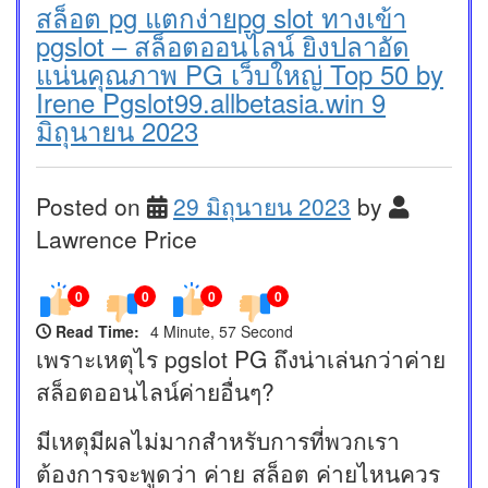
สล็อต pg แตกง่ายpg slot ทางเข้า
pgslot – สล็อตออนไลน์ ยิงปลาอัด
แน่นคุณภาพ PG เว็บใหญ่ Top 50 by
Irene Pgslot99.allbetasia.win 9
มิถุนายน 2023
Posted on
29 มิถุนายน 2023
by
Lawrence Price
0
0
0
0
Read Time:
4 Minute, 57 Second
เพราะเหตุไร pgslot PG ถึงน่าเล่นกว่าค่าย
สล็อตออนไลน์ค่ายอื่นๆ?
มีเหตุมีผลไม่มากสำหรับการที่พวกเรา
ต้องการจะพูดว่า ค่าย สล็อต ค่ายไหนควร