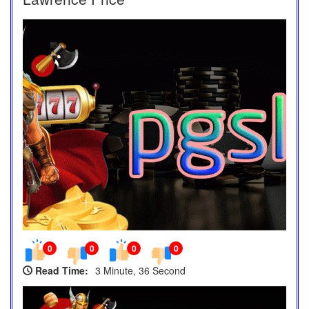
0
0
0
0
Read Time:
3 Minute, 36 Second