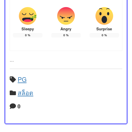
Sleepy
Angry
Surprise
0
%
0
%
0
%
…
PG
สล็อต
0