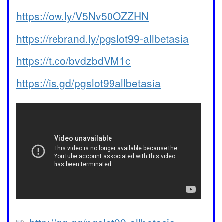
https://ow.ly/V5Nv50OZZHN
https://rebrand.ly/pgslot99-allbetasia
https://t.co/bvdzbdVM1c
https://is.gd/pgslot99allbetasia
http://gg.gg/pgslot99-allbetasia