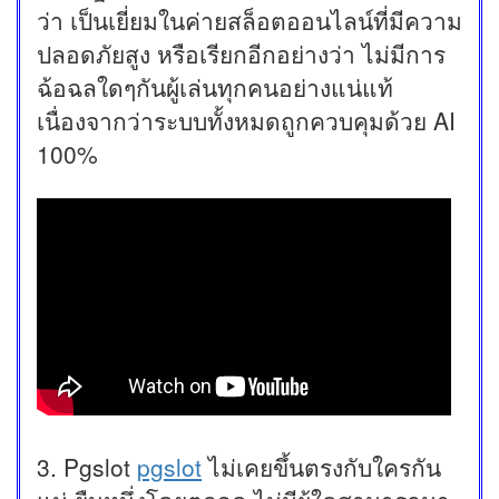
ว่า เป็นเยี่ยมในค่ายสล็อตออนไลน์ที่มีความ
ปลอดภัยสูง หรือเรียกอีกอย่างว่า ไม่มีการ
ฉ้อฉลใดๆกันผู้เล่นทุกคนอย่างแน่แท้
เนื่องจากว่าระบบทั้งหมดถูกควบคุมด้วย AI
100%
3. Pgslot
pgslot
ไม่เคยขึ้นตรงกับใครกัน