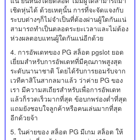
แน่ ยืนหนึ่งโดยตลอด ไม่มีผู้ใดสามารถมา
เชิดหุ่นได้ ด้วยเหตุนั้น การที่จะจัดแจงกับ
ระบบต่างๆก็ไม่จำเป็นที่ต้องผ่านผู้ใดกันแน่
สามารถทำเป็นตลอดระยะเวลาและไม่ต้อง
ห่วงผลตอบแทนผู้ใดกันแน่อีกด้วย
4. การอัพเดทของ PG สล็อต pgslot ยอด
เยี่ยมสำหรับการอัพเดทที่มีคุณภาพสูงสุด
ระดับนานาชาติ โดยได้รับการยอมรับจาก
เวทีคาสิโนสากลมาแล้ว ว่าค่าย PG ของ
เรา มีความสเถียรสำหรับเพื่อการอัพเดท
แล้วก็รวดเร็วมากที่สุด ข้อบกพร่องต่ำที่สุด
แถมยังชอบใจลูกค้าหรือคนเล่นมากที่สุด
อีกด้วยจ้า
5. ในค่ายของ สล็อต PG มีเกม สล็อต ให้