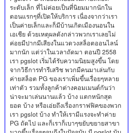
ระดับเล็ก ที่ไม่ค่อยเป็นที่นิยมมากนักใน
ตอนแรกๆที่เปิดให้บริการ เนื่องจากว่าเรา
เป็นค่ายเล็กและก็มีบ้านเกิดเมืองนอนใน
เอเชีย ด้วยเหตุผลดังกล่าวพวกเราเลยไม่
ค่อยมีปากมีเสียงในแวดวงสล็อตออนไลน์
มากนัก แต่ว่าในเวลาถัดมา ตอนปี 2558
เรา pgslot เริ่มได้รับความนิยมสูงขึ้น โดย
จากวิธีการทำรีเสริช พวกมีคนมาเล่นกับ
ค่ายสล็อต PG ของเราเพิ่มขึ้นเรื่อยๆหลาย
เท่าตัว รวมทั้งลูกค้าต่างคอมเมนต์กันว่า
น่าจะมาเล่นนานแล้ว บ้าง แตกหนักสุด
ยอด บ้าง หรือเอ่ยถึงเรื่องกราฟฟิคของพวก
เรา pgslot บ้าง ทำให้เรามีแรงจะทำค่าย
PG ถัดไป และก็เราก็เบาๆขยับขยายสาขา
มากขึ้นเรื่อยๆจนถึงในปัจจุบัน มี pgslot นับ