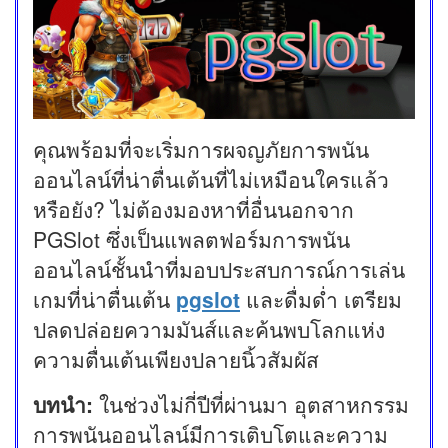
คุณพร้อมที่จะเริ่มการผจญภัยการพนัน
ออนไลน์ที่น่าตื่นเต้นที่ไม่เหมือนใครแล้ว
หรือยัง? ไม่ต้องมองหาที่อื่นนอกจาก
PGSlot ซึ่งเป็นแพลตฟอร์มการพนัน
ออนไลน์ชั้นนำที่มอบประสบการณ์การเล่น
เกมที่น่าตื่นเต้น
pgslot
และดื่มด่ำ เตรียม
ปลดปล่อยความมันส์และค้นพบโลกแห่ง
ความตื่นเต้นเพียงปลายนิ้วสัมผัส
บทนำ:
ในช่วงไม่กี่ปีที่ผ่านมา อุตสาหกรรม
การพนันออนไลน์มีการเติบโตและความ