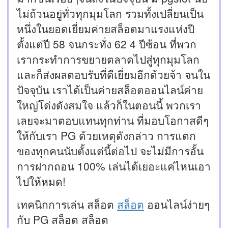
ไม่ถ้วนอยู่ทั่วทุกมุมโลก รวมทั้งเปลี่ยนเป็น
หนึ่งในยอดเยี่ยมค่ายสล็อตมาแรงแห่งปี
ตั้งแต่ปี 58 จนกระทั่ง 62 4 ปีซ้อน ที่พวก
เรากระทำการขยายตลาดไปสู่ทุกมุมโลก
และก็ส่งผลตอบรับที่ดีเยี่ยมอีกด้วยจ้า จนใน
ปัจจุบัน เราได้เป็นค่ายสล็อตออนไลน์ค่าย
ใหญ่โด่งดังสมใจ แล้วก็ในตอนนี้ พวกเรา
เลยจะมาตอบแทนทุกท่าน ที่มอบโอกาสดีๆ
ให้กับเรา PG ด้วยเหตุดังกล่าว การแตก
ของทุกคนนับตั้งแต่นี้ต่อไป จะไม่มีการอั้น
การฝากถอน 100% เล่นได้เยอะแค่ไหนเอา
ไปให้หมด!
เทคนิกการเล่น สล็อต
สล็อต
ออนไลน์ง่ายๆ
กับ PG สล็อต สล็อต