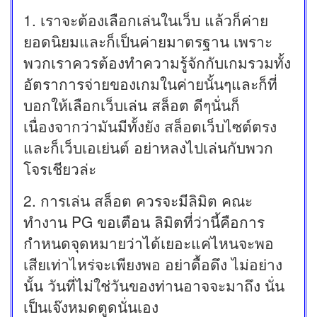
1. เราจะต้องเลือกเล่นในเว็บ แล้วก็ค่าย
ยอดนิยมและก็เป็นค่ายมาตรฐาน เพราะ
พวกเราควรต้องทำความรู้จักกับเกมรวมทั้ง
อัตราการจ่ายของเกมในค่ายนั้นๆและก็ที่
บอกให้เลือกเว็บเล่น สล็อต ดีๆนั่นก็
เนื่องจากว่ามันมีทั้งยัง สล็อตเว็บไซต์ตรง
และก็เว็บเอเย่นต์ อย่าหลงไปเล่นกับพวก
โจรเชียวล่ะ
2. การเล่น สล็อต ควรจะมีลิมิต คณะ
ทำงาน PG ขอเตือน ลิมิตที่ว่านี้คือการ
กำหนดจุดหมายว่าได้เยอะแค่ไหนจะพอ
เสียเท่าไหร่จะเพียงพอ อย่าดื้อดึง ไม่อย่าง
นั้น วันที่ไม่ใช่วันของท่านอาจจะมาถึง นั่น
เป็นเจ๊งหมดตูดนั่นเอง