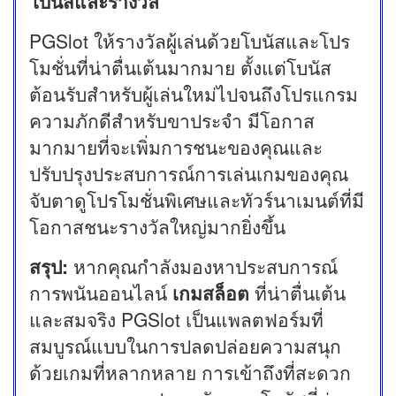
โบนัสและรางวัล
PGSlot ให้รางวัลผู้เล่นด้วยโบนัสและโปร
โมชั่นที่น่าตื่นเต้นมากมาย ตั้งแต่โบนัส
ต้อนรับสำหรับผู้เล่นใหม่ไปจนถึงโปรแกรม
ความภักดีสำหรับขาประจำ มีโอกาส
มากมายที่จะเพิ่มการชนะของคุณและ
ปรับปรุงประสบการณ์การเล่นเกมของคุณ
จับตาดูโปรโมชั่นพิเศษและทัวร์นาเมนต์ที่มี
โอกาสชนะรางวัลใหญ่มากยิ่งขึ้น
สรุป:
หากคุณกำลังมองหาประสบการณ์
การพนันออนไลน์
เกมสล็อต
ที่น่าตื่นเต้น
และสมจริง PGSlot เป็นแพลตฟอร์มที่
สมบูรณ์แบบในการปลดปล่อยความสนุก
ด้วยเกมที่หลากหลาย การเข้าถึงที่สะดวก