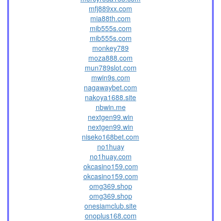
mfj889xx.com
mia88th.com
mib555s.com
mib555s.com
monkey789
moza888.com
mun789slot.com
mwin9s.com
nagawaybet.com
nakoya1688.site
nbwin.me
nextgen99.win
nextgen99.win
niseko168bet.com
no1huay
no1huay.com
okcasino159.com
okcasino159.com
omg369.shop
omg369.shop
onesiamclub.site
onoplus168.com