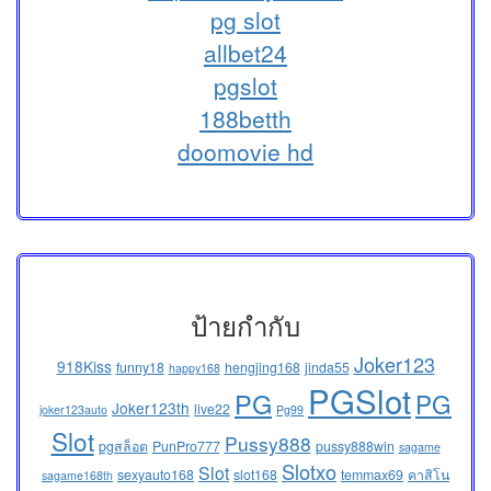
pg slot
allbet24
pgslot
188betth
doomovie hd
ป้ายกำกับ
Joker123
918Kiss
funny18
hengjing168
jinda55
happy168
PGSlot
PG
PG
Joker123th
live22
joker123auto
Pg99
Slot
Pussy888
pgสล็อต
PunPro777
pussy888win
sagame
Slotxo
Slot
sexyauto168
slot168
temmax69
คาสิโน
sagame168th