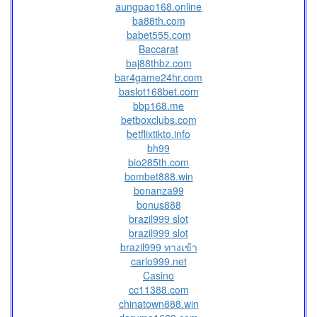
aungpao168.online
ba88th.com
babet555.com
Baccarat
baj88thbz.com
bar4game24hr.com
baslot168bet.com
bbp168.me
betboxclubs.com
betflixtikto.info
bh99
bio285th.com
bombet888.win
bonanza99
bonus888
brazil999 slot
brazil999 slot
brazil999 ทางเข้า
carlo999.net
Casino
cc11388.com
chinatown888.win