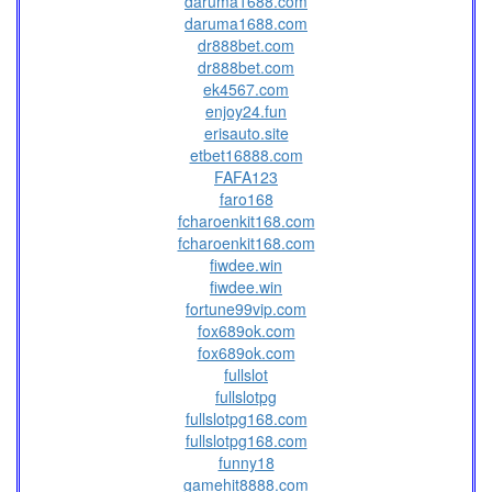
daruma1688.com
daruma1688.com
dr888bet.com
dr888bet.com
ek4567.com
enjoy24.fun
erisauto.site
etbet16888.com
FAFA123
faro168
fcharoenkit168.com
fcharoenkit168.com
fiwdee.win
fiwdee.win
fortune99vip.com
fox689ok.com
fox689ok.com
fullslot
fullslotpg
fullslotpg168.com
fullslotpg168.com
funny18
gamehit8888.com