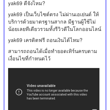
yak69 ดีจังไหม?
yak69 เป็นเว็บไซต์ตรง ไม่ผ่านเอเย่นต์ ให้
บริการด้วยมาตรฐานสากล มีฐานผู้ใช้ไม่
น้อยเลยทีเดียวรวมทั้งรีวิวดีในโลกออนไลน์
yak69 เครดิตฟรี ถอนเงินได้ไหม?
สามารถถอนได้เมื่อทำยอดเทิร์นครบตาม
เงื่อนไขที่กำหนดไว้