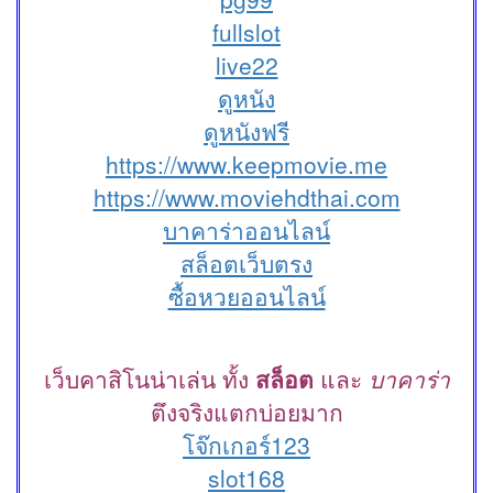
fullslot
live22
ดูหนัง
ดูหนังฟรี
https://www.keepmovie.me
https://www.moviehdthai.com
บาคาร่าออนไลน์
สล็อตเว็บตรง
ซื้อหวยออนไลน์
เว็บคาสิโนน่าเล่น ทั้ง
สล็อต
และ
บาคาร่า
ตึงจริงแตกบ่อยมาก
โจ๊กเกอร์123
slot168