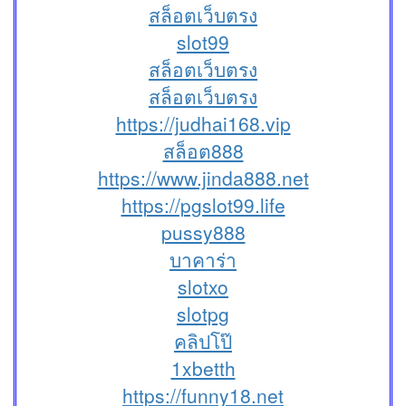
สล็อตเว็บตรง
slot99
สล็อตเว็บตรง
สล็อตเว็บตรง
https://judhai168.vip
สล็อต888
https://www.jinda888.net
https://pgslot99.life
pussy888
บาคาร่า
slotxo
slotpg
คลิปโป๊
1xbetth
https://funny18.net