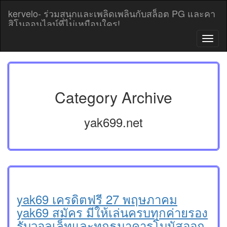
Skip
kervelo- ร่วมสนุกและเพลิดเพลินกับสล็อต PG และคา
to
สิโนออนไลน์ที่ไม่เหมือนใคร!
content
T
o
g
g
l
e
Category Archive
n
a
yak699.net
v
i
g
a
t
i
o
n
yak69 เครดิตฟรี 27 พฤษภาคม
yak69 สมัคร มีให้เล่นครบทุกค่ายรอง
รับวอลเล็ทและทุกธนาคารโบนัสออก