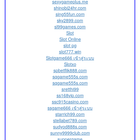
sexygameplus.me
shinobi24hr.com
sing55fun.com
sky2899.com
sl99games.com
Slot
Slot Online
slot pg
slot777.win
Slotgame666 เข้าสู่ระบบ
Slotxo
spbetflik888.com
sqgame555s.com
sqgame555s.com
sretthi99
ss168vip.com
ssc915casino.com
ssgame666 เข้าสู่ระบบ
starrich99.com
stellabet789.com
sudyod888s.com
sunny9999club.com
suppergame