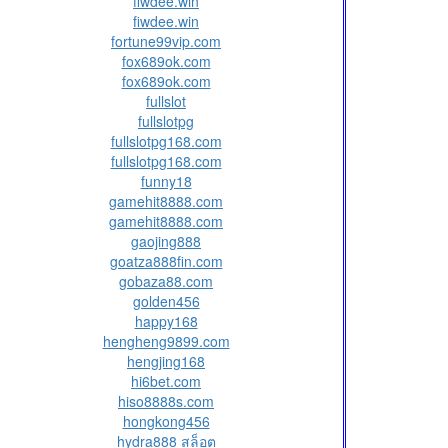
fiwdee.win
fiwdee.win
fortune99vip.com
fox689ok.com
fox689ok.com
fullslot
fullslotpg
fullslotpg168.com
fullslotpg168.com
funny18
gamehit8888.com
gamehit8888.com
gaojing888
goatza888fin.com
gobaza88.com
golden456
happy168
hengheng9899.com
hengjing168
hi6bet.com
hiso8888s.com
hongkong456
hydra888 สล็อต