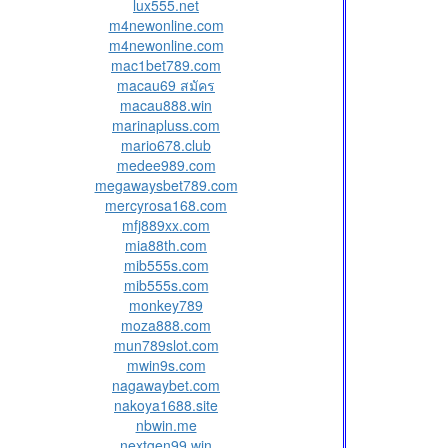
lux555.net
m4newonline.com
m4newonline.com
mac1bet789.com
macau69 สมัคร
macau888.win
marinapluss.com
mario678.club
medee989.com
megawaysbet789.com
mercyrosa168.com
mfj889xx.com
mia88th.com
mib555s.com
mib555s.com
monkey789
moza888.com
mun789slot.com
mwin9s.com
nagawaybet.com
nakoya1688.site
nbwin.me
nextgen99.win