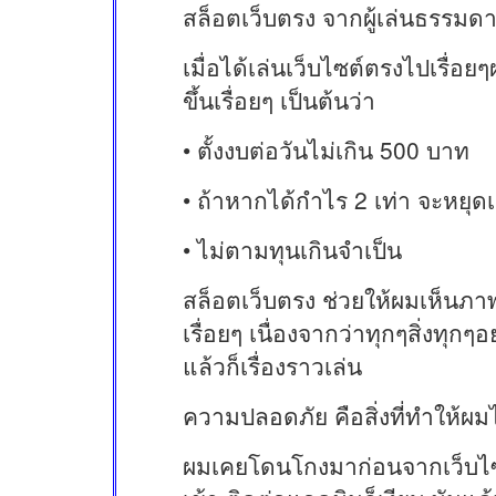
สล็อตเว็บตรง จากผู้เล่นธรรมดา สู่
เมื่อได้เล่นเว็บไซต์ตรงไปเรื่
ขึ้นเรื่อยๆ เป็นต้นว่า
• ตั้งงบต่อวันไม่เกิน 500 บาท
• ถ้าหากได้กำไร 2 เท่า จะหยุดเ
• ไม่ตามทุนเกินจำเป็น
สล็อตเว็บตรง ช่วยให้ผมเห็นภาพก
เรื่อยๆ เนื่องจากว่าทุกๆสิ่งทุ
แล้วก็เรื่องราวเล่น
ความปลอดภัย คือสิ่งที่ทำให้ผมไ
ผมเคยโดนโกงมาก่อนจากเว็บไซต์ท