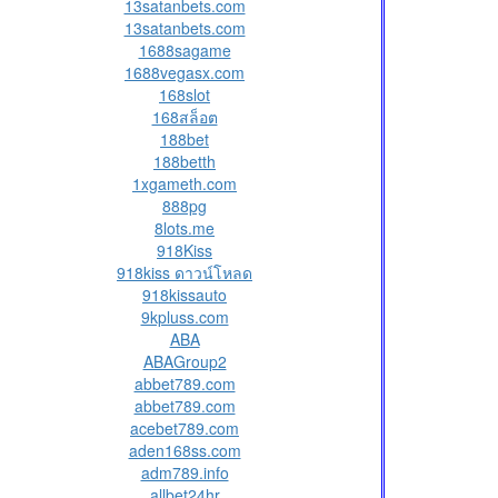
13satanbets.com
13satanbets.com
1688sagame
1688vegasx.com
168slot
168สล็อต
188bet
188betth
1xgameth.com
888pg
8lots.me
918Kiss
918kiss ดาวน์โหลด
918kissauto
9kpluss.com
ABA
ABAGroup2
abbet789.com
abbet789.com
acebet789.com
aden168ss.com
adm789.info
allbet24hr