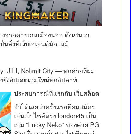
องจากค่ายเกมเมืองนอก ดังเช่นว่า
ิ่งที่เว็บเอเย่นต์มักไม่มี
, JILI, Nolimit City — ทุกค่ายที่ผม
ยังอัปเดตเกมใหม่ทุกสัปดาห์
ประสบการณ์ทีแรกกับ เว็บสล็อต
จำได้เลยว่าครั้งแรกที่ผมสมัคร
เล่นเว็บไซต์ตรง london45 เป็น
เกม “Lucky Neko” ของค่าย PG
Slot ในตอนนั้นฝากไปเพียงแค่