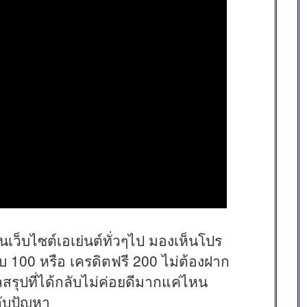
านเว็บไซต์เอเย่นต์ทั่วๆไป มองเห็นโปร
รับ 100 หรือ เครดิตฟรี 200 ไม่ต้องฝาก
ลสรุปที่ได้กลับไม่ค่อยดีมากแค่ไหน
กับปัญหา