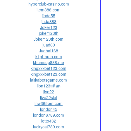
hyperclub-casino.com
item388.com
jinda55
jinda888
Joker123
joker123th
Joker123th.com
juad69
Judhai168
k1gt-auto.com
khumsup888.me
kingxxxbet123.com
kingxxxbet123.com
lalikabetsgame.com
lion123สล็อต
live22
live22slot
lnw365bet.com
london45
london6789.com
lotto432
luckycat789.com