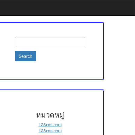
Search
for:
หมวดหมู่
123xos.com
123xos.com