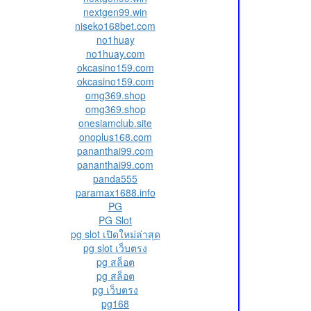
nextgen99.win
niseko168bet.com
no1huay
no1huay.com
okcasino159.com
okcasino159.com
omg369.shop
omg369.shop
onesiamclub.site
onoplus168.com
pananthai99.com
pananthai99.com
panda555
paramax1688.info
PG
PG Slot
pg slot เปิดใหม่ล่าสุด
pg slot เว็บตรง
pg สล็อต
pg สล็อต
pg เว็บตรง
pg168