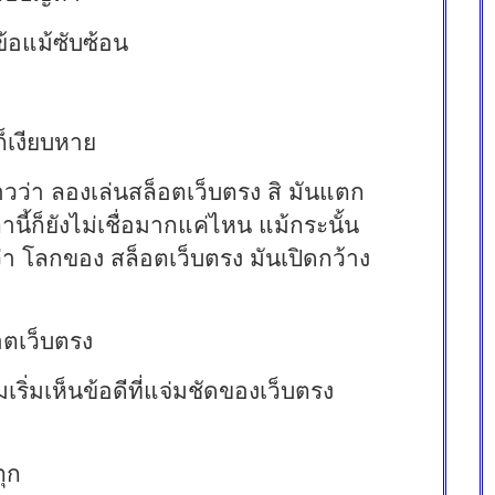
ข้อแม้ซับซ้อน
ก็เงียบหาย
ล่าวว่า ลองเล่นสล็อตเว็บตรง สิ มันแตก
นี้ก็ยังไม่เชื่อมากแค่ไหน แม้กระนั้น
า โลกของ สล็อตเว็บตรง มันเปิดกว้าง
อตเว็บตรง
ิ่มเห็นข้อดีที่แจ่มชัดของเว็บตรง
ตุก