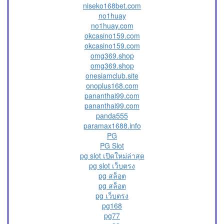
niseko168bet.com
no1huay
no1huay.com
okcasino159.com
okcasino159.com
omg369.shop
omg369.shop
onesiamclub.site
onoplus168.com
pananthai99.com
pananthai99.com
panda555
paramax1688.info
PG
PG Slot
pg slot เปิดใหม่ล่าสุด
pg slot เว็บตรง
pg สล็อต
pg สล็อต
pg เว็บตรง
pg168
pg77