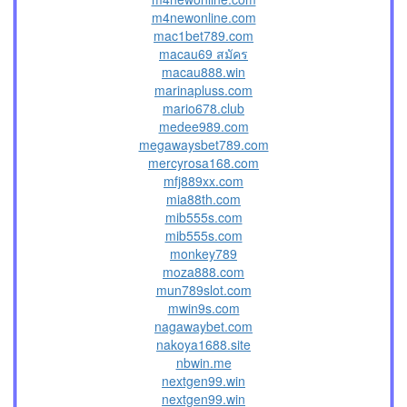
m4newonline.com
mac1bet789.com
macau69 สมัคร
macau888.win
marinapluss.com
mario678.club
medee989.com
megawaysbet789.com
mercyrosa168.com
mfj889xx.com
mia88th.com
mib555s.com
mib555s.com
monkey789
moza888.com
mun789slot.com
mwin9s.com
nagawaybet.com
nakoya1688.site
nbwin.me
nextgen99.win
nextgen99.win