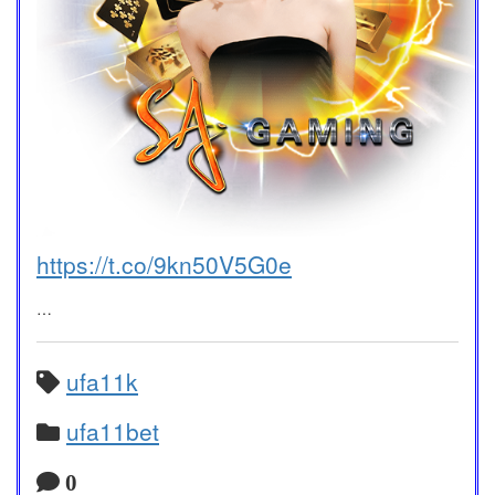
https://t.co/9kn50V5G0e
…
ufa11k
ufa11bet
0