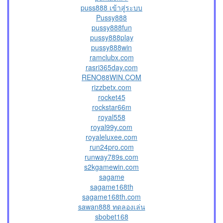
puss888 เข้าสู่ระบบ
Pussy888
pussy888fun
pussy888play
pussy888win
ramclubx.com
rasri365day.com
RENO88WIN.COM
rizzbetx.com
rocket45
rockstar66m
royal558
royal99y.com
royaleluxee.com
run24pro.com
runway789s.com
s2kgamewin.com
sagame
sagame168th
sagame168th.com
sawan888 ทดลองเล่น
sbobet168