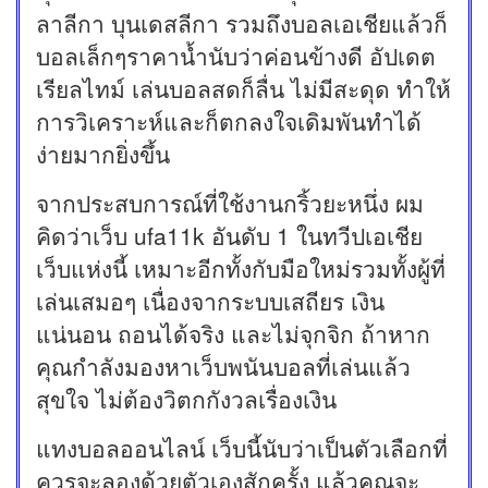
ลาลีกา บุนเดสลีกา รวมถึงบอลเอเชียแล้วก็
บอลเล็กๆราคาน้ำนับว่าค่อนข้างดี อัปเดต
เรียลไทม์ เล่นบอลสดก็ลื่น ไม่มีสะดุด ทำให้
การวิเคราะห์และก็ตกลงใจเดิมพันทำได้
ง่ายมากยิ่งขึ้น
จากประสบการณ์ที่ใช้งานกริ้วยะหนึ่ง ผม
คิดว่าเว็บ ufa11k อันดับ 1 ในทวีปเอเชีย
เว็บแห่งนี้ เหมาะอีกทั้งกับมือใหม่รวมทั้งผู้ที่
เล่นเสมอๆ เนื่องจากระบบเสถียร เงิน
แน่นอน ถอนได้จริง และไม่จุกจิก ถ้าหาก
คุณกำลังมองหาเว็บพนันบอลที่เล่นแล้ว
สุขใจ ไม่ต้องวิตกกังวลเรื่องเงิน
แทงบอลออนไลน์ เว็บนี้นับว่าเป็นตัวเลือกที่
ควรจะลองด้วยตัวเองสักครั้ง แล้วคุณจะ