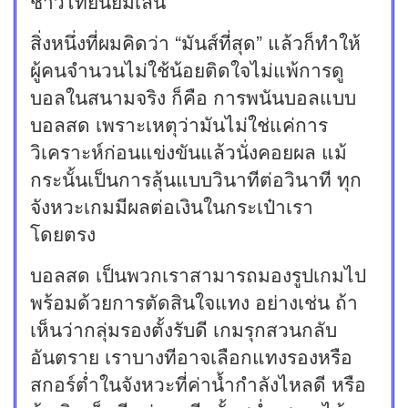
ชาวไทยนิยมเล่น
สิ่งหนึ่งที่ผมคิดว่า “มันส์ที่สุด” แล้วก็ทำให้
ผู้คนจำนวนไม่ใช้น้อยติดใจไม่แพ้การดู
บอลในสนามจริง ก็คือ การพนันบอลแบบ
บอลสด เพราะเหตุว่ามันไม่ใช่แค่การ
วิเคราะห์ก่อนแข่งขันแล้วนั่งคอยผล แม้
กระนั้นเป็นการลุ้นแบบวินาทีต่อวินาที ทุก
จังหวะเกมมีผลต่อเงินในกระเป๋าเรา
โดยตรง
บอลสด เป็นพวกเราสามารถมองรูปเกมไป
พร้อมด้วยการตัดสินใจแทง อย่างเช่น ถ้า
เห็นว่ากลุ่มรองตั้งรับดี เกมรุกสวนกลับ
อันตราย เราบางทีอาจเลือกแทงรองหรือ
สกอร์ต่ำในจังหวะที่ค่าน้ำกำลังไหลดี หรือ