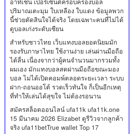
อาทิเช่น เปอร์เซ็นต์ครอบครองบอล
ปริมาณเตะมุม ใบเหลือง ใบแดง ข้อมูลพวก
นี้ช่วยตัดสินใจได้จริง โดยเฉพาะคนที่ไม่ได้
ดูบอลเก่งระดับเซียน
สำหรับชาวไทย เว็บแทงบอลยอดนิยมมัก
รองรับภาษาไทย ใช้งานง่าย เล่นผ่านมือถือ
ได้ลื่น เนื่องจากว่าผู้คนจำนวนมากรวมทั้ง
ผมเอง มักแทงบอลสดผ่านมือถือขณะมอง
บอล ไม่ได้เปิดคอมพ์ตลอดระยะเวลา ระบบ
ฝาก-ถอนออโต้ รวดเร็วทันใจ ก็เป็นอีกเหตุ
ที่ทำให้เล่นได้สุขใจ ไม่ต้องรอนาน
สมัครสล็อตออนไลน์ ufa11k ufa11k.one
15 มีนาคม 2026 Elizabet ดูรีวิวจากลูกค้า
จริง ufa11betTrue wallet Top 17