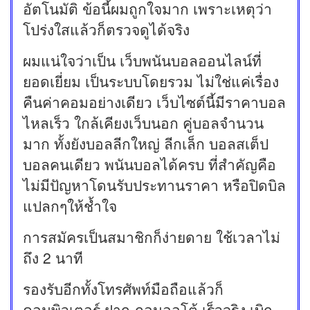
อัตโนมัติ ข้อนี้ผมถูกใจมาก เพราะเหตุว่า
โปร่งใสแล้วก็ตรวจดูได้จริง
ผมแน่ใจว่าเป็น เว็บพนันบอลออนไลน์ที่
ยอดเยี่ยม เป็นระบบโดยรวม ไม่ใช่แค่เรื่อง
คืนค่าคอมอย่างเดียว เว็บไซต์นี้มีราคาบอล
ไหลเร็ว ใกล้เคียงเว็บนอก คู่บอลจำนวน
มาก ทั้งยังบอลลีกใหญ่ ลีกเล็ก บอลสเต็ป
บอลคนเดียว พนันบอลได้ครบ ที่สำคัญคือ
ไม่มีปัญหาโดนรับประทานราคา หรือปิดบิล
แปลกๆให้ช้ำใจ
การสมัครเป็นสมาชิกก็ง่ายดาย ใช้เวลาไม่
ถึง 2 นาที
รองรับอีกทั้งโทรศัพท์มือถือแล้วก็
คอมพิวเตอร์ ฝาก-ถอนออโต้ เร็วจริง เบิก