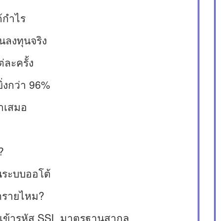
ด้กำไร
นลงทุนจริง
ละครั้ง
ยิ่งกว่า 96%
่ำเสมอ
?
านระบบออโต้
นตรายไหม?
รเข้ารหัส SSL มาตรฐานสากล