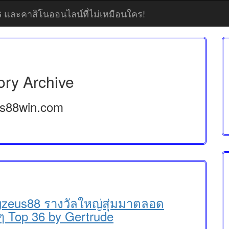
G และคาสิโนออนไลน์ที่ไม่เหมือนใคร!
ry Archive
s88win.com
gzeus88 รางวัลใหญ่สุ่มมาตลอด
งๆ Top 36 by Gertrude