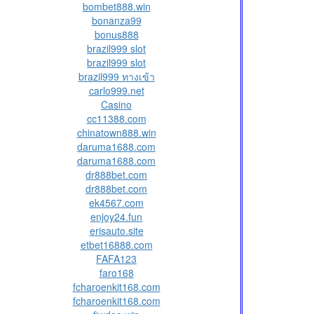
bombet888.win
bonanza99
bonus888
brazil999 slot
brazil999 slot
brazil999 ทางเข้า
carlo999.net
Casino
cc11388.com
chinatown888.win
daruma1688.com
daruma1688.com
dr888bet.com
dr888bet.com
ek4567.com
enjoy24.fun
erisauto.site
etbet16888.com
FAFA123
faro168
fcharoenkit168.com
fcharoenkit168.com