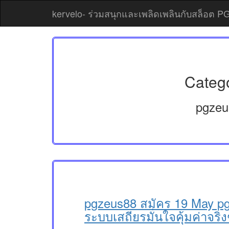
Skip
kervelo- ร่วมสนุกและเพลิดเพลินกับสล็อต P
to
content
Catego
pgzeu
pgzeus88 สมัคร 19 May p
ระบบเสถียรมั่นใจคุ้มค่าจริ