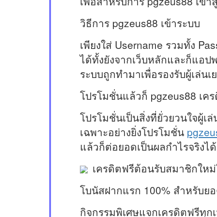
เพื่อสำหรับการ pgzeus88 เข้าสู
วิธีการ pgzeus88 เข้าระบบ
เพียงใส่ Username รวมทั้ง Pas
ได้ทั้งยังจากเว็บหลักและก็แอป
ระบบถูกทำมาเพื่อรองรับผู้เล่น
โปรโมชั่นแล้วก็ pgzeus88 เคร
โปรโมชั่นเป็นสิ่งที่ยั่วยวนใจผู
เฉพาะอย่างยิ่งโปรโมชั่น
pgzeus
แล้วก็ต่อยอดเป็นผลกำไรจริงได้ เน
เครดิตฟรีต้อนรับสมาชิกใหม่
โบนัสฝากแรก 100% สำหรับย
กิจกรรมพิเศษแจกเครดิตฟรีทุกเมื