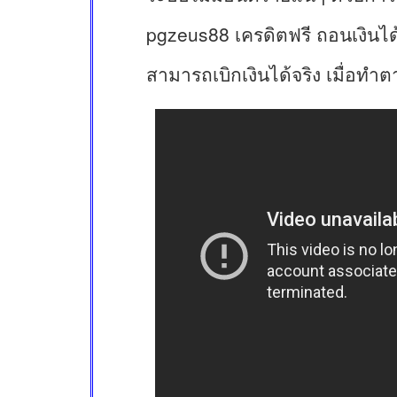
pgzeus88 เครดิตฟรี ถอนเงินได
สามารถเบิกเงินได้จริง เมื่อทำ