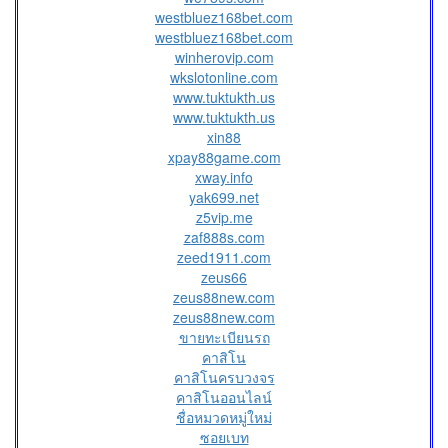
westbluez168bet.com
westbluez168bet.com
winherovip.com
wkslotonline.com
www.tuktukth.us
www.tuktukth.us
xin88
xpay88game.com
xway.info
yak699.net
z5vip.me
zaf888s.com
zeed1911.com
zeus66
zeus88new.com
zeus88new.com
ขายทะเบียนรถ
คาสิโน
คาสิโนครบวงจร
คาสิโนออนไลน์
ชื่อหมวดหมู่ใหม่
ซอยเบท