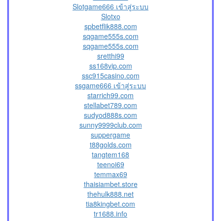
Slotgame666 เข้าสู่ระบบ
Slotxo
spbetflik888.com
sqgame555s.com
sqgame555s.com
sretthi99
ss168vip.com
ssc915casino.com
ssgame666 เข้าสู่ระบบ
starrich99.com
stellabet789.com
sudyod888s.com
sunny9999club.com
suppergame
t88golds.com
tangtem168
teenoi69
temmax69
thaisiambet.store
thehulk888.net
tia8kingbet.com
tr1688.info