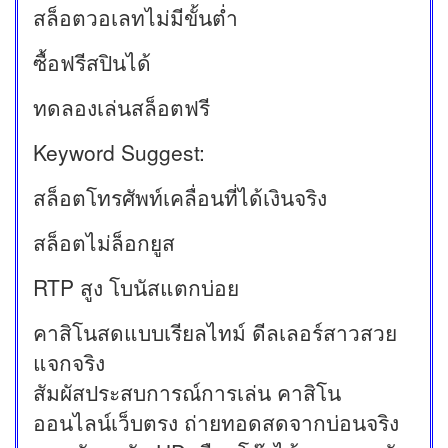
สล็อตวอเลทไม่มีขั้นต่ำ
ซื้อฟรีสปินได้
ทดลองเล่นสล็อตฟรี
Keyword Suggest:
สล็อตโทรศัพท์เคลื่อนที่ได้เงินจริง
สล็อตไม่ล็อกยูส
RTP สูง โบนัสแตกบ่อย
คาสิโนสดแบบเรียลไทม์ ดีลเลอร์สาวสวย
แจกจริง
สัมผัสประสบการณ์การเล่น คาสิโน
ออนไลน์เว็บตรง ถ่ายทอดสดจากบ่อนจริง