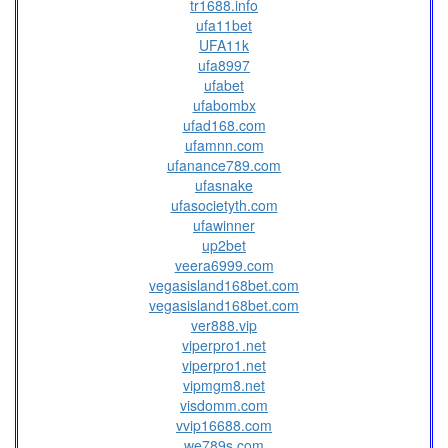
tr1688.info
ufa11bet
UFA11k
ufa8997
ufabet
ufabombx
ufad168.com
ufamnn.com
ufanance789.com
ufasnake
ufasocietyth.com
ufawinner
up2bet
veera6999.com
vegasisland168bet.com
vegasisland168bet.com
ver888.vip
viperpro1.net
viperpro1.net
vipmgm8.net
visdomm.com
vvip16688.com
we789s.com