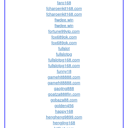
faro168
fcharoenkit168.com
fcharoenkit168.com
fiwdee.win
fiwdee.win
fortune99vip.com
fox689ok.com
fox689ok.com
fullslot
fullslotpg
fullslotpg168.com
fullslotpg168.com
funny18
gamehit8888.com
gamehit8888.com
gaojing888
goatza888fin.com
gobaza88.com
golden456
happy168
hengheng9899.com
hengjing168