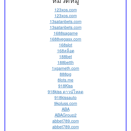
123xos.com
123xos.com
13satanbets.com
13satanbets.com
1688sagame
1688vegasx.com
168slot
168สล็อต
188bet
188betth
1xgameth.com
888pg
8lots.me
918Kiss
918kiss ดาวน์โหลด
918kissauto
9kpluss.com
ABA
ABAGroup2
abbet789.com
abbet789.com