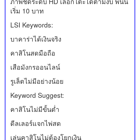
ภาพชัดระดับ HD เลือกโต๊ะได้ตามงบ พนัน
เริ่ม 10 บาท
LSI Keywords:
บาคาร่าได้เงินจริง
คาสิโนสดมือถือ
เสือมังกรออนไลน์
รูเล็ตไม่มีอย่างน้อย
Keyword Suggest:
คาสิโนไม่มีขั้นต่ำ
ดีลเลอร์แจกไพ่สด
เล่นคาสิโนไม่ต้องโยกเงิน