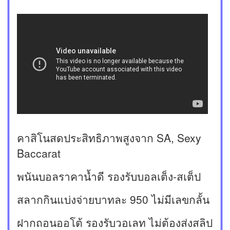
คาสิโนสดประสิทธิภาพสูงจาก SA, Sexy
Baccarat
พนันบอลราคาน้ำดี รองรับบอลเต็ง-สเต็ป
สลากกินแบ่งจ่ายบาทละ 950 ไม่มีเลขกลั้น
ฝากถอนออโต้ รองรับวอเลท ไม่ต้องส่งสลิป