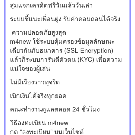
สุ่มแจกเครดิตฟรีวันแล้ววันเล่า
ระบบชี้แนะเพื่อนฝูง รับค่าคอมถอนได้จริง
️ ความปลอดภัยสูงสุด
m4new ใช้ระบบคุ้มครองข้อมูลลักษณะ
เดียวกันกับธนาคาร (SSL Encryption)
แล้วก็ระบบการันตีตัวตน (KYC) เพื่อความ
แน่ใจของผู้เล่น
ไม่มีเรื่องราวทุจริต
เบิกเงินได้จริงทุกยอด
คณะทำงานดูแลตลอด 24 ชั่วโมง
วิธีลงทะเบียน m4new
กด “ลงทะเบียน” บนเว็บไซต์